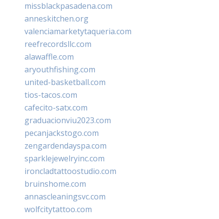
missblackpasadena.com
anneskitchen.org
valenciamarketytaqueria.com
reefrecordsllc.com
alawaffle.com
aryouthfishing.com
united-basketball.com
tios-tacos.com
cafecito-satx.com
graduacionviu2023.com
pecanjackstogo.com
zengardendayspa.com
sparklejewelryinc.com
ironcladtattoostudio.com
bruinshome.com
annascleaningsvc.com
wolfcitytattoo.com