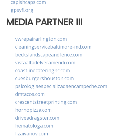
capishcaps.com
gpsyfl.org
MEDIA PARTNER III
vwrepairarlington.com
cleaningservicebaltimore-md.com
beckslandscapeandfence.com
vistaaltadelveramendi.com
coastlinecateringnc.com
cuesburgershouston.com
psicologiaespecializadaencampeche.com
dmtacos.com
crescentstreetprinting.com
hornopizza.com
driveadragster.com
hematologa.com
lizaivanov.com