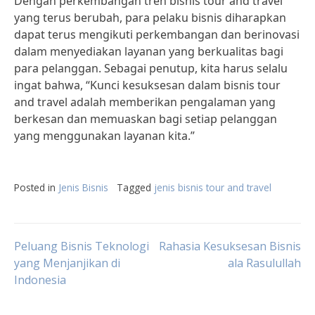
Dengan perkembangan tren bisnis tour and travel
yang terus berubah, para pelaku bisnis diharapkan
dapat terus mengikuti perkembangan dan berinovasi
dalam menyediakan layanan yang berkualitas bagi
para pelanggan. Sebagai penutup, kita harus selalu
ingat bahwa, “Kunci kesuksesan dalam bisnis tour
and travel adalah memberikan pengalaman yang
berkesan dan memuaskan bagi setiap pelanggan
yang menggunakan layanan kita.”
Posted in
Jenis Bisnis
Tagged
jenis bisnis tour and travel
Post
Peluang Bisnis Teknologi
Rahasia Kesuksesan Bisnis
yang Menjanjikan di
ala Rasulullah
Indonesia
navigation