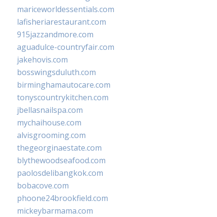
mariceworldessentials.com
lafisheriarestaurant.com
915jazzandmore.com
aguadulce-countryfair.com
jakehovis.com
bosswingsduluth.com
birminghamautocare.com
tonyscountrykitchen.com
jbellasnailspa.com
mychaihouse.com
alvisgrooming.com
thegeorginaestate.com
blythewoodseafood.com
paolosdelibangkok.com
bobacove.com
phoone24brookfield.com
mickeybarmama.com