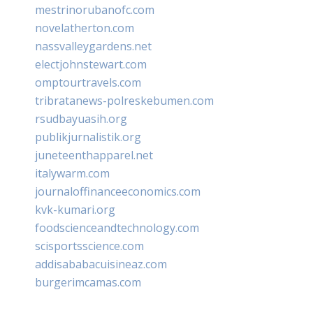
mestrinorubanofc.com
novelatherton.com
nassvalleygardens.net
electjohnstewart.com
omptourtravels.com
tribratanews-polreskebumen.com
rsudbayuasih.org
publikjurnalistik.org
juneteenthapparel.net
italywarm.com
journaloffinanceeconomics.com
kvk-kumari.org
foodscienceandtechnology.com
scisportsscience.com
addisababacuisineaz.com
burgerimcamas.com