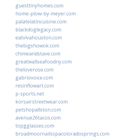
guesttinyhomes.com
home-plow-by-meyer.com
palatelatincuisine.com
blackdoglegacy.com
eatvivahouston.com
thebigshowok.com
chimeandstave.com
greatwallseafoodny.com
theloverose.com
gabriovoice.com
resinflowart.com
p-sports.net
korsairstreetwear.com
petshopallston.com
avenue26tacos.com
topgglasses.com
broadmoornailsspacoloradosprings.com