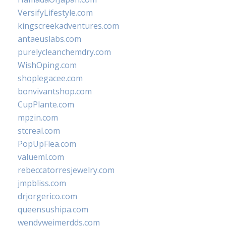
VersifyLifestyle.com
kingscreekadventures.com
antaeuslabs.com
purelycleanchemdry.com
WishOping.com
shoplegacee.com
bonvivantshop.com
CupPlante.com
mpzin.com
stcreal.com
PopUpFlea.com
valueml.com
rebeccatorresjewelry.com
jmpbliss.com
drjorgerico.com
queensushipa.com
wendyweimerdds.com