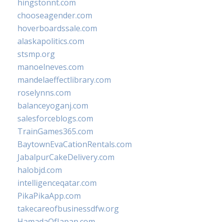
hingstonnt.com
chooseagender.com
hoverboardssale.com
alaskapolitics.com
stsmp.org
manoelneves.com
mandelaeffectlibrary.com
roselynns.com
balanceyoganj.com
salesforceblogs.com
TrainGames365.com
BaytownEvaCationRentals.com
JabalpurCakeDelivery.com
halobjd.com
intelligenceqatar.com
PikaPikaApp.com
takecareofbusinessdfw.org
HamadaOfJapan.com