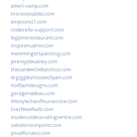
ameri-camp.com
hrsreceivables.com
empconst1.com
cinderella-support.com
bigpinkrestaurant.com
inspirehuahin.com
memmingerspainting.com
jeremypbeasley.com
thesandwichdepotcos.com
drgiggleshouseofpain.com
hotflashdesigns.com
garagenadeau.com
lifestylechauffeurservice.com
EverNewNails.com
insideoutdecoratingcentre.com
salvatoresinpoint.com
jovialfloralco.com