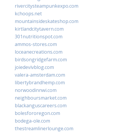
rivercitysteampunkexpo.com
kchoops.net
mountainsideskateshop.com
kirtlandcitytavern.com
301nutritionspot.com
ammos-stores.com
loceanecreations.com
birdsongridgefarm.com
joiedevivblog.com
valera-amsterdam.com
libertybrandhemp.com
norwoodinnwi.com
neighboursmarket.com
blackanguscareers.com
bolesfororegon.com
bodega-ole.com
thestreamlinerlounge.com