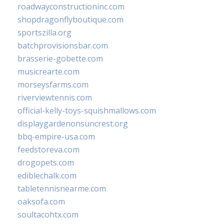
roadwayconstructioninc.com
shopdragonflyboutique.com
sportszilla.org
batchprovisionsbar.com
brasserie-gobette.com
musicrearte.com
morseysfarms.com
riverviewtennis.com
official-kelly-toys-squishmallows.com
displaygardenonsuncrest.org
bbq-empire-usa.com
feedstoreva.com
drogopets.com
ediblechalk.com
tabletennisnearme.com
oaksofa.com
soultacohtx.com