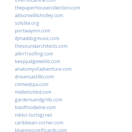
thepaperhousecollection.com
allisonwillisholley.com
solslite.org
portwayinn.com
djmaddogmusic.com
thesoundarchitects.com
allin1roofing.com
keepjudgewebb.com
anatomyofadventure.com
drivancastillo.com
cmmedspa.com
midletontkd.com
gardensandgrills.com
basilfoodwine.com
nikko-tochigi.net
caribbean-corner.com
bluemoongiftcards.com