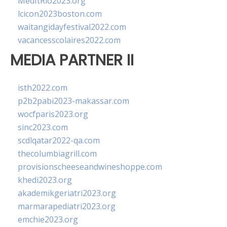
MedItRio2023.org
lcicon2023boston.com
waitangidayfestival2022.com
vacancesscolaires2022.com
MEDIA PARTNER II
isth2022.com
p2b2pabi2023-makassar.com
wocfparis2023.org
sinc2023.com
scdlqatar2022-qa.com
thecolumbiagrill.com
provisionscheeseandwineshoppe.com
khedi2023.org
akademikgeriatri2023.org
marmarapediatri2023.org
emchie2023.org