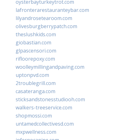
oysterbayturkeytrot.com
lafronterarestauranteybar.com
lilyandrosetearoom.com
olivesburgberrypatch.com
theslushkids.com
giobastian.com
glpascensori.com
rifloorepoxy.com
woolleymillingandpaving.com
uptonpvd.com
2troublegrill.com
casateranga.com
sticksandstonesstudiooh.com
walkers-treeservice.com
shopmossi.com
untamedcollectivesd.com
mxpwellness.com
infernocanine.com