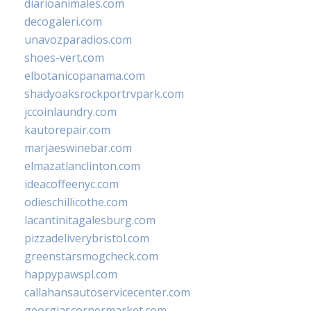
diarioanimales.com
decogaleri.com
unavozparadios.com
shoes-vert.com
elbotanicopanama.com
shadyoaksrockportrvpark.com
jccoinlaundry.com
kautorepair.com
marjaeswinebar.com
elmazatlanclinton.com
ideacoffeenyc.com
odieschillicothe.com
lacantinitagalesburg.com
pizzadeliverybristol.com
greenstarsmogcheck.com
happypawspl.com
callahansautoservicecenter.com
georgiascornermarket.com