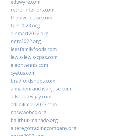
eduwyre.com
retro-interiors.com
theblvd-boise.com
fpet2023.org
e-smart2022.org
ngrc2022.org
leesfamilyfoods.com
lewis-lewis-cpas.com
eleontennis.com
cyetus.com
bradfordshops.com
almadenranchsanjose.com
advocatevijay.com
adlibilimler2023.com
naswwebed.org
balithut-manado.org
alteregotradingcompany.org