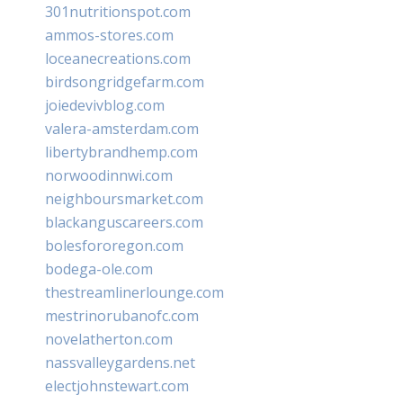
301nutritionspot.com
ammos-stores.com
loceanecreations.com
birdsongridgefarm.com
joiedevivblog.com
valera-amsterdam.com
libertybrandhemp.com
norwoodinnwi.com
neighboursmarket.com
blackanguscareers.com
bolesfororegon.com
bodega-ole.com
thestreamlinerlounge.com
mestrinorubanofc.com
novelatherton.com
nassvalleygardens.net
electjohnstewart.com