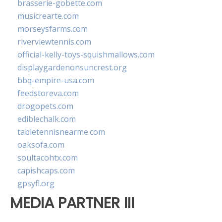
brasserie-gobette.com
musicrearte.com
morseysfarms.com
riverviewtennis.com
official-kelly-toys-squishmallows.com
displaygardenonsuncrest.org
bbq-empire-usa.com
feedstoreva.com
drogopets.com
ediblechalk.com
tabletennisnearme.com
oaksofa.com
soultacohtx.com
capishcaps.com
gpsyfl.org
MEDIA PARTNER III