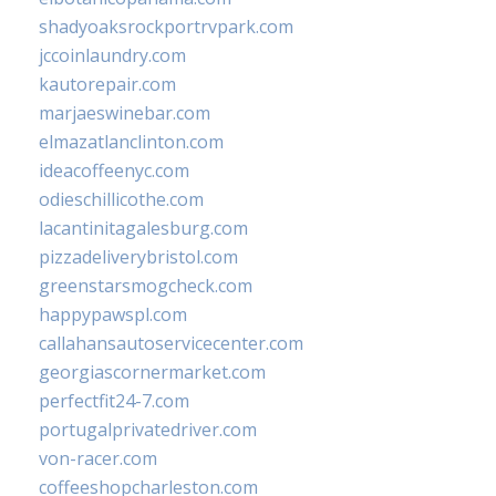
shadyoaksrockportrvpark.com
jccoinlaundry.com
kautorepair.com
marjaeswinebar.com
elmazatlanclinton.com
ideacoffeenyc.com
odieschillicothe.com
lacantinitagalesburg.com
pizzadeliverybristol.com
greenstarsmogcheck.com
happypawspl.com
callahansautoservicecenter.com
georgiascornermarket.com
perfectfit24-7.com
portugalprivatedriver.com
von-racer.com
coffeeshopcharleston.com