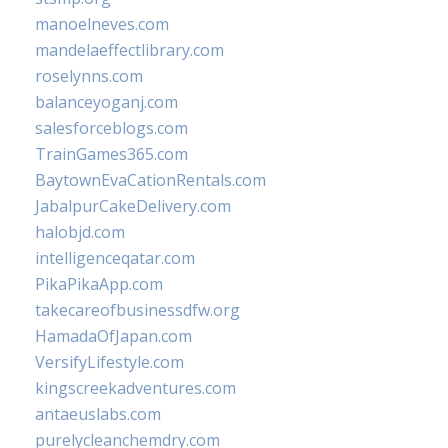
manoelneves.com
mandelaeffectlibrary.com
roselynns.com
balanceyoganj.com
salesforceblogs.com
TrainGames365.com
BaytownEvaCationRentals.com
JabalpurCakeDelivery.com
halobjd.com
intelligenceqatar.com
PikaPikaApp.com
takecareofbusinessdfw.org
HamadaOfJapan.com
VersifyLifestyle.com
kingscreekadventures.com
antaeuslabs.com
purelycleanchemdry.com