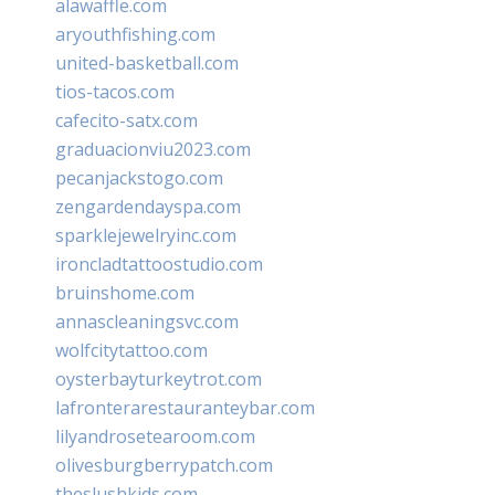
alawaffle.com
aryouthfishing.com
united-basketball.com
tios-tacos.com
cafecito-satx.com
graduacionviu2023.com
pecanjackstogo.com
zengardendayspa.com
sparklejewelryinc.com
ironcladtattoostudio.com
bruinshome.com
annascleaningsvc.com
wolfcitytattoo.com
oysterbayturkeytrot.com
lafronterarestauranteybar.com
lilyandrosetearoom.com
olivesburgberrypatch.com
theslushkids.com