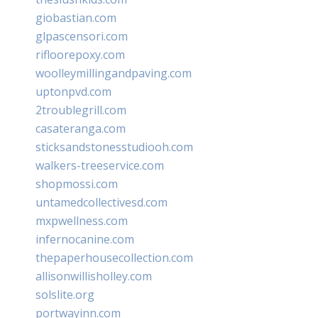
giobastian.com
glpascensori.com
rifloorepoxy.com
woolleymillingandpaving.com
uptonpvd.com
2troublegrill.com
casateranga.com
sticksandstonesstudiooh.com
walkers-treeservice.com
shopmossi.com
untamedcollectivesd.com
mxpwellness.com
infernocanine.com
thepaperhousecollection.com
allisonwillisholley.com
solslite.org
portwayinn.com