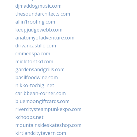
djmaddogmusic.com
thesoundarchitects.com
allin1roofing.com
keepjudgewebb.com
anatomyofadventure.com
drivancastillo.com
cmmedspa.com
midletontkd.com
gardensandgrills.com
basilfoodwine.com
nikko-tochigi.net
caribbean-corner.com
bluemoongiftcards.com
rivercitysteampunkexpo.com
kchoops.net
mountainsideskateshop.com
kirtlandcitytavern.com