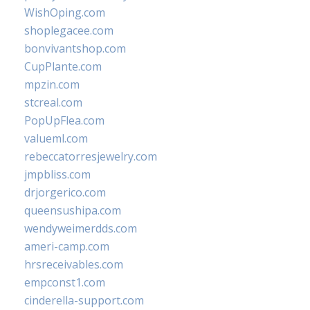
WishOping.com
shoplegacee.com
bonvivantshop.com
CupPlante.com
mpzin.com
stcreal.com
PopUpFlea.com
valueml.com
rebeccatorresjewelry.com
jmpbliss.com
drjorgerico.com
queensushipa.com
wendyweimerdds.com
ameri-camp.com
hrsreceivables.com
empconst1.com
cinderella-support.com