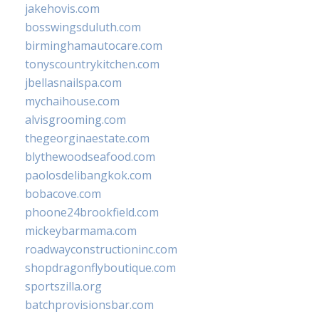
jakehovis.com
bosswingsduluth.com
birminghamautocare.com
tonyscountrykitchen.com
jbellasnailspa.com
mychaihouse.com
alvisgrooming.com
thegeorginaestate.com
blythewoodseafood.com
paolosdelibangkok.com
bobacove.com
phoone24brookfield.com
mickeybarmama.com
roadwayconstructioninc.com
shopdragonflyboutique.com
sportszilla.org
batchprovisionsbar.com