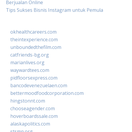
Berjualan Online
Tips Sukses Bisnis Instagram untuk Pemula
okhealthcareers.com
theintexperience.com
unboundedthefilm.com
catfriends-bg.org
marianlives.org
waywardtees.com
pidfloorsexpress.com
bancodevenezuelaen.com
bettermoodfoodcorporation.com
hingstonnt.com
chooseagender.com
hoverboardssale.com
alaskapolitics.com
stsmp.org