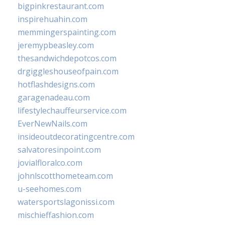
bigpinkrestaurant.com
inspirehuahin.com
memmingerspainting.com
jeremypbeasley.com
thesandwichdepotcos.com
drgiggleshouseofpain.com
hotflashdesigns.com
garagenadeau.com
lifestylechauffeurservice.com
EverNewNails.com
insideoutdecoratingcentre.com
salvatoresinpoint.com
jovialfloralco.com
johnlscotthometeam.com
u-seehomes.com
watersportslagonissi.com
mischieffashion.com