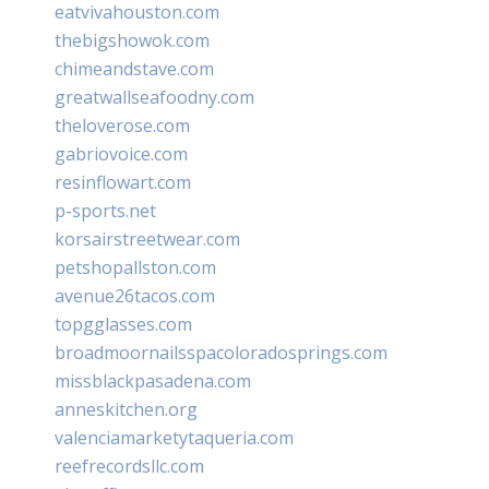
eatvivahouston.com
thebigshowok.com
chimeandstave.com
greatwallseafoodny.com
theloverose.com
gabriovoice.com
resinflowart.com
p-sports.net
korsairstreetwear.com
petshopallston.com
avenue26tacos.com
topgglasses.com
broadmoornailsspacoloradosprings.com
missblackpasadena.com
anneskitchen.org
valenciamarketytaqueria.com
reefrecordsllc.com