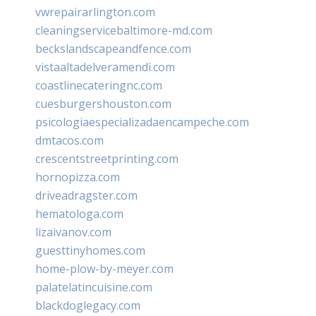
vwrepairarlington.com
cleaningservicebaltimore-md.com
beckslandscapeandfence.com
vistaaltadelveramendi.com
coastlinecateringnc.com
cuesburgershouston.com
psicologiaespecializadaencampeche.com
dmtacos.com
crescentstreetprinting.com
hornopizza.com
driveadragster.com
hematologa.com
lizaivanov.com
guesttinyhomes.com
home-plow-by-meyer.com
palatelatincuisine.com
blackdoglegacy.com