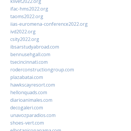
klivet2022.org
ifac-hms2022.org
taoms2022.org
iias-euromena-conference2022.org
ivd2022.org
csity2022.org
ibsarstudyabroad.com
bennusehgall.com
tsecincinnati.com
roderconstructiongroup.com
plazabatai.com
hawkscayresort.com
hellonquads.com
diarioanimales.com
decogaleri.com
unavozparadios.com
shoes-vert.com
elbotanicopanama.com