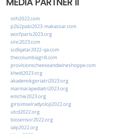
MEDIA PARTNER II
isth2022.com
p2b2pabi2023-makassar.com
wocfparis2023.org
sinc2023.com
scdlqatar2022-qa.com
thecolumbiagrill.com
provisionscheeseandwineshoppe.com
khedi2023.org
akademikgeriatri2023.org
marmarapediatri2023.org
emchie2023.org
girisimselradyoloji2022.org
utcd2022.org
biosensor2022.org
ialp2022.org