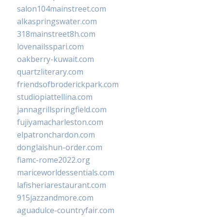
salon104mainstreet.com
alkaspringswater.com
318mainstreet8h.com
lovenailsspari.com
oakberry-kuwait.com
quartzliterary.com
friendsofbroderickpark.com
studiopiattellina.com
jannagrillspringfield.com
fujiyamacharleston.com
elpatronchardon.com
donglaishun-order.com
fiamc-rome2022.org
mariceworldessentials.com
lafisheriarestaurant.com
915jazzandmore.com
aguadulce-countryfair.com