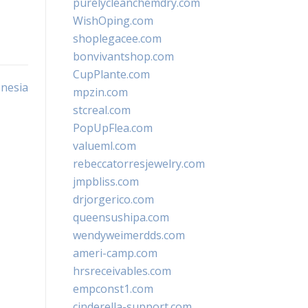
purelycleanchemdry.com
WishOping.com
shoplegacee.com
bonvivantshop.com
CupPlante.com
onesia
mpzin.com
stcreal.com
PopUpFlea.com
valueml.com
rebeccatorresjewelry.com
jmpbliss.com
drjorgerico.com
queensushipa.com
wendyweimerdds.com
ameri-camp.com
hrsreceivables.com
empconst1.com
cinderella-support.com