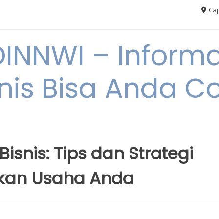
Cap
NNWI – Informas
snis Bisa Anda C
isnis: Tips dan Strategi
kan Usaha Anda