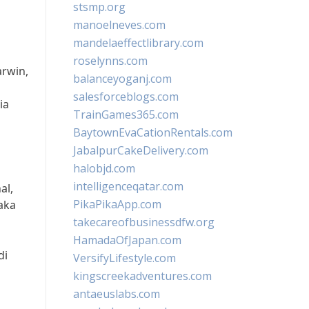
stsmp.org
manoelneves.com
mandelaeffectlibrary.com
roselynns.com
rwin,
balanceyoganj.com
salesforceblogs.com
ia
TrainGames365.com
BaytownEvaCationRentals.com
JabalpurCakeDelivery.com
halobjd.com
intelligenceqatar.com
al,
PikaPikaApp.com
aka
takecareofbusinessdfw.org
HamadaOfJapan.com
di
VersifyLifestyle.com
kingscreekadventures.com
antaeuslabs.com