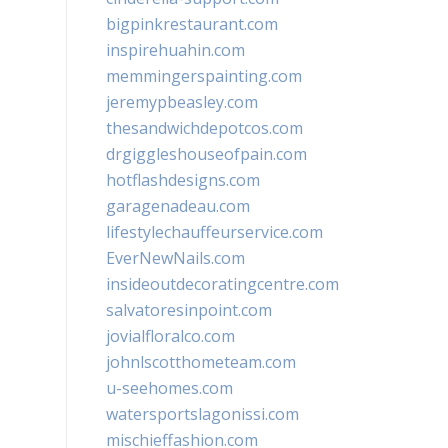
bigpinkrestaurant.com
inspirehuahin.com
memmingerspainting.com
jeremypbeasley.com
thesandwichdepotcos.com
drgiggleshouseofpain.com
hotflashdesigns.com
garagenadeau.com
lifestylechauffeurservice.com
EverNewNails.com
insideoutdecoratingcentre.com
salvatoresinpoint.com
jovialfloralco.com
johnlscotthometeam.com
u-seehomes.com
watersportslagonissi.com
mischieffashion.com