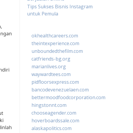
Tips Sukses Bisnis Instagram
untuk Pemula
,
langan
okhealthcareers.com
theintexperience.com
unboundedthefilm.com
catfriends-bg.org
marianlives.org
diri
waywardtees.com
pidfloorsexpress.com
bancodevenezuelaen.com
bettermoodfoodcorporation.com
hingstonnt.com
chooseagender.com
ut
ki
hoverboardssale.com
linlah
alaskapolitics.com