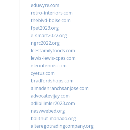
eduwyre.com
retro-interiors.com
theblvd-boise.com
fpet2023.org
e-smart2022.org
ngrc2022.org
leesfamilyfoods.com
lewis-lewis-cpas.com
eleontennis.com
cyetus.com
bradfordshops.com
almadenranchsanjose.com
advocatevijay.com
adlibilimler2023.com
naswwebed.org
balithut-manado.org
alteregotradingcompany.org