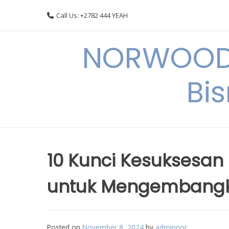
Skip
Call Us: +2782 444 YEAH
to
content
NORWOODI
Bi
10 Kunci Kesuksesan B
untuk Mengembang
Posted on
November 8, 2024
by
adminnor