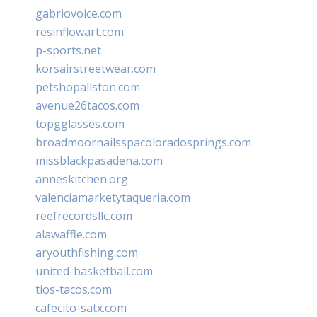
gabriovoice.com
resinflowart.com
p-sports.net
korsairstreetwear.com
petshopallston.com
avenue26tacos.com
topgglasses.com
broadmoornailsspacoloradosprings.com
missblackpasadena.com
anneskitchen.org
valenciamarketytaqueria.com
reefrecordsllc.com
alawaffle.com
aryouthfishing.com
united-basketball.com
tios-tacos.com
cafecito-satx.com