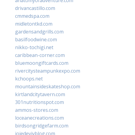
anatomyofadventure.com
drivancastillo.com
cmmedspa.com
midletontkd.com
gardensandgrills.com
basilfoodwine.com
nikko-tochigi.net
caribbean-corner.com
bluemoongiftcards.com
rivercitysteampunkexpo.com
kchoops.net
mountainsideskateshop.com
kirtlandcitytavern.com
301nutritionspot.com
ammos-stores.com
loceanecreations.com
birdsongridgefarm.com
joiedevivblog.com