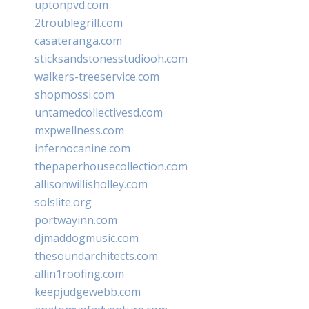
uptonpvd.com
2troublegrill.com
casateranga.com
sticksandstonesstudiooh.com
walkers-treeservice.com
shopmossi.com
untamedcollectivesd.com
mxpwellness.com
infernocanine.com
thepaperhousecollection.com
allisonwillisholley.com
solslite.org
portwayinn.com
djmaddogmusic.com
thesoundarchitects.com
allin1roofing.com
keepjudgewebb.com