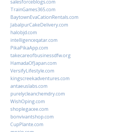
salesforceblogs.com
TrainGames365.com
BaytownEvaCationRentals.com
JabalpurCakeDelivery.com
halobjd.com
intelligenceqatar.com
PikaPikaApp.com
takecareofbusinessdfw.org
HamadaOfJapan.com
VersifyLifestyle.com
kingscreekadventures.com
antaeuslabs.com
purelycleanchemdry.com
WishOping.com
shoplegacee.com
bonvivantshop.com
CupPlante.com