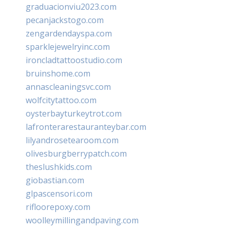
graduacionviu2023.com
pecanjackstogo.com
zengardendayspa.com
sparklejewelryinc.com
ironcladtattoostudio.com
bruinshome.com
annascleaningsvc.com
wolfcitytattoo.com
oysterbayturkeytrot.com
lafronterarestauranteybar.com
lilyandrosetearoom.com
olivesburgberrypatch.com
theslushkids.com
giobastian.com
glpascensori.com
rifloorepoxy.com
woolleymillingandpaving.com