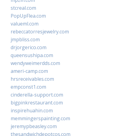
mpzin.com
stcreal.com
PopUpFlea.com
valueml.com
rebeccatorresjewelry.com
jmpbliss.com
drjorgerico.com
queensushipa.com
wendyweimerdds.com
ameri-camp.com
hrsreceivables.com
empconst1.com
cinderella-support.com
bigpinkrestaurant.com
inspirehuahin.com
memmingerspainting.com
jeremypbeasley.com
thesandwichdepotcos.com