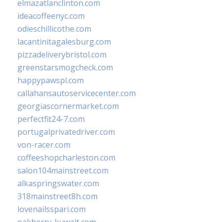
elmazatlanclinton.com
ideacoffeenyc.com
odieschillicothe.com
lacantinitagalesburg.com
pizzadeliverybristol.com
greenstarsmogcheck.com
happypawspl.com
callahansautoservicecenter.com
georgiascornermarket.com
perfectfit24-7.com
portugalprivatedriver.com
von-racer.com
coffeeshopcharleston.com
salon104mainstreet.com
alkaspringswater.com
318mainstreet8h.com
lovenailsspari.com