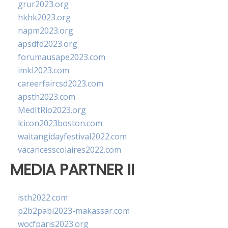
grur2023.org
hkhk2023.org
napm2023.org
apsdfd2023.org
forumausape2023.com
imkl2023.com
careerfaircsd2023.com
apsth2023.com
MedItRio2023.org
lcicon2023boston.com
waitangidayfestival2022.com
vacancesscolaires2022.com
MEDIA PARTNER II
isth2022.com
p2b2pabi2023-makassar.com
wocfparis2023.org