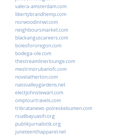
valera-amsterdam.com
libertybrandhemp.com
norwoodinnwi.com
neighboursmarket.com
blackanguscareers.com
bolesfororegon.com
bodega-ole.com
thestreamlinerlounge.com
mestrinorubanofc.com
novelatherton.com
nassvalleygardens.net
electjohnstewart.com
omptourtravels.com
tribratanews-polreskebumen.com
rsudbayuasih.org
publikjurnalistik.org
juneteenthapparel.net