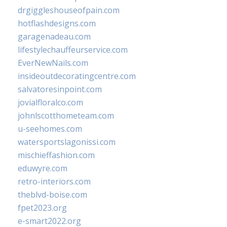
drgiggleshouseofpain.com
hotflashdesigns.com
garagenadeau.com
lifestylechauffeurservice.com
EverNewNails.com
insideoutdecoratingcentre.com
salvatoresinpoint.com
jovialfloralco.com
johnlscotthometeam.com
u-seehomes.com
watersportslagonissi.com
mischieffashion.com
eduwyre.com
retro-interiors.com
theblvd-boise.com
fpet2023.org
e-smart2022.org