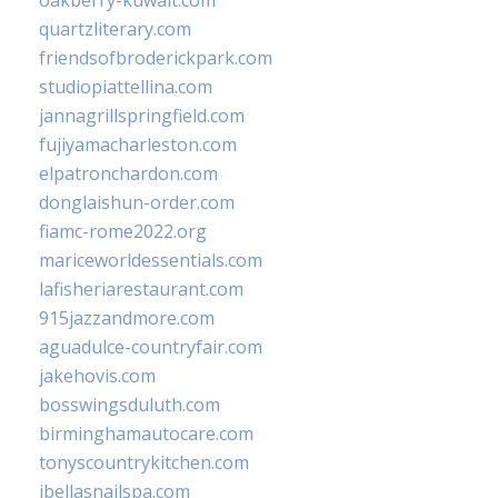
oakberry-kuwait.com
quartzliterary.com
friendsofbroderickpark.com
studiopiattellina.com
jannagrillspringfield.com
fujiyamacharleston.com
elpatronchardon.com
donglaishun-order.com
fiamc-rome2022.org
mariceworldessentials.com
lafisheriarestaurant.com
915jazzandmore.com
aguadulce-countryfair.com
jakehovis.com
bosswingsduluth.com
birminghamautocare.com
tonyscountrykitchen.com
jbellasnailspa.com