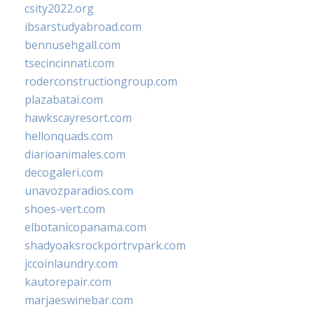
csity2022.org
ibsarstudyabroad.com
bennusehgall.com
tsecincinnati.com
roderconstructiongroup.com
plazabatai.com
hawkscayresort.com
hellonquads.com
diarioanimales.com
decogaleri.com
unavozparadios.com
shoes-vert.com
elbotanicopanama.com
shadyoaksrockportrvpark.com
jccoinlaundry.com
kautorepair.com
marjaeswinebar.com