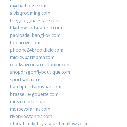
mychaihouse.com
alvisgrooming.com
thegeorginaestate.com
blythewoodseafood.com
paolosdelibangkok.com
bobacove.com
phoone24brookfield.com
mickeybarmama.com
roadwayconstructioninc.com
shopdragonflyboutique.com
sportszilla.org
batchprovisionsbar.com
brasserie-gobette.com
musicrearte.com
morseysfarms.com
riverviewtennis.com
official-kelly-toys-squishmallows.com