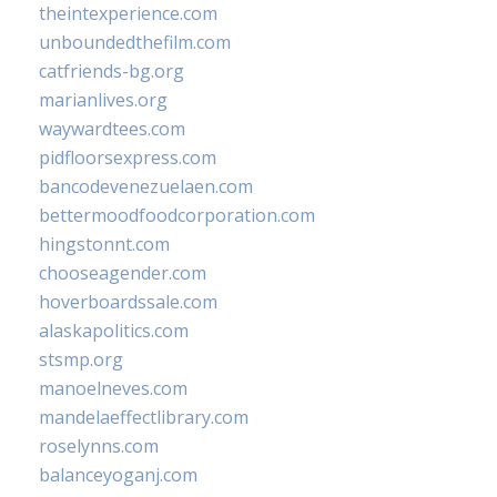
theintexperience.com
unboundedthefilm.com
catfriends-bg.org
marianlives.org
waywardtees.com
pidfloorsexpress.com
bancodevenezuelaen.com
bettermoodfoodcorporation.com
hingstonnt.com
chooseagender.com
hoverboardssale.com
alaskapolitics.com
stsmp.org
manoelneves.com
mandelaeffectlibrary.com
roselynns.com
balanceyoganj.com