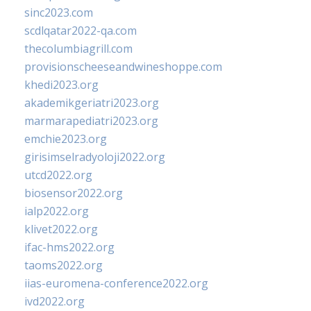
sinc2023.com
scdlqatar2022-qa.com
thecolumbiagrill.com
provisionscheeseandwineshoppe.com
khedi2023.org
akademikgeriatri2023.org
marmarapediatri2023.org
emchie2023.org
girisimselradyoloji2022.org
utcd2022.org
biosensor2022.org
ialp2022.org
klivet2022.org
ifac-hms2022.org
taoms2022.org
iias-euromena-conference2022.org
ivd2022.org