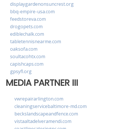
displaygardenonsuncrest.org
bbq-empire-usa.com
feedstoreva.com
drogopets.com
ediblechalk.com
tabletennisnearme.com
oaksofa.com
soultacohtx.com
capishcaps.com
gpsyfl.org
MEDIA PARTNER III
vwrepairarlington.com
cleaningservicebaltimore-md.com
beckslandscapeandfence.com
vistaaltadelveramendi.com
coastlinecateringnc.com