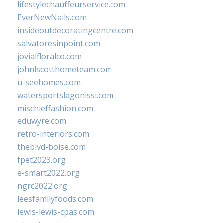
lifestylechauffeurservice.com
EverNewNails.com
insideoutdecoratingcentre.com
salvatoresinpoint.com
jovialfloralco.com
johnlscotthometeam.com
u-seehomes.com
watersportslagonissi.com
mischieffashion.com
eduwyre.com
retro-interiors.com
theblvd-boise.com
fpet2023.org
e-smart2022.org
ngrc2022.org
leesfamilyfoods.com
lewis-lewis-cpas.com