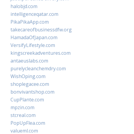
halobjd.com
intelligenceqatar.com
PikaPikaApp.com
takecareofbusinessdfw.org
HamadaOfJapan.com
VersifyLifestyle.com
kingscreekadventures.com
antaeuslabs.com
purelycleanchemdry.com
WishOping.com
shoplegacee.com
bonvivantshop.com
CupPlante.com
mpzin.com
stcreal.com
PopUpFlea.com
valueml.com