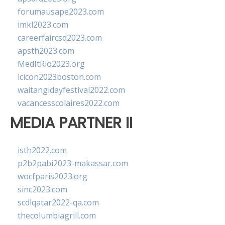
forumausape2023.com
imkl2023.com
careerfaircsd2023.com
apsth2023.com
MedItRio2023.org
lcicon2023boston.com
waitangidayfestival2022.com
vacancesscolaires2022.com
MEDIA PARTNER II
isth2022.com
p2b2pabi2023-makassar.com
wocfparis2023.org
sinc2023.com
scdlqatar2022-qa.com
thecolumbiagrill.com