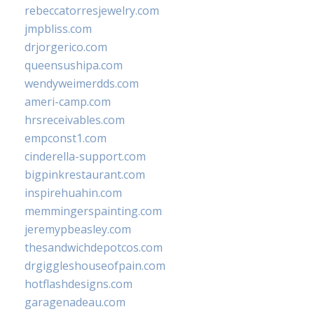
rebeccatorresjewelry.com
jmpbliss.com
drjorgerico.com
queensushipa.com
wendyweimerdds.com
ameri-camp.com
hrsreceivables.com
empconst1.com
cinderella-support.com
bigpinkrestaurant.com
inspirehuahin.com
memmingerspainting.com
jeremypbeasley.com
thesandwichdepotcos.com
drgiggleshouseofpain.com
hotflashdesigns.com
garagenadeau.com