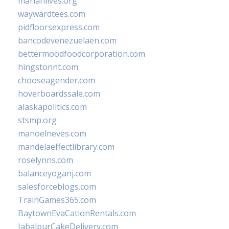
marianlives.org
waywardtees.com
pidfloorsexpress.com
bancodevenezuelaen.com
bettermoodfoodcorporation.com
hingstonnt.com
chooseagender.com
hoverboardssale.com
alaskapolitics.com
stsmp.org
manoelneves.com
mandelaeffectlibrary.com
roselynns.com
balanceyoganj.com
salesforceblogs.com
TrainGames365.com
BaytownEvaCationRentals.com
JabalpurCakeDelivery.com