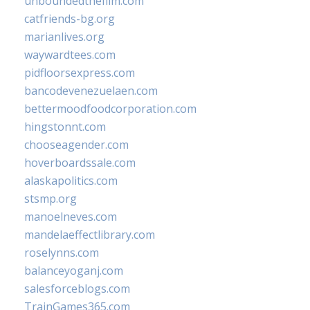
unboundedthefilm.com
catfriends-bg.org
marianlives.org
waywardtees.com
pidfloorsexpress.com
bancodevenezuelaen.com
bettermoodfoodcorporation.com
hingstonnt.com
chooseagender.com
hoverboardssale.com
alaskapolitics.com
stsmp.org
manoelneves.com
mandelaeffectlibrary.com
roselynns.com
balanceyoganj.com
salesforceblogs.com
TrainGames365.com