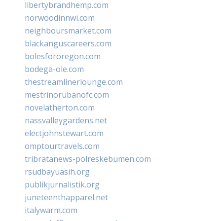
libertybrandhemp.com
norwoodinnwi.com
neighboursmarket.com
blackanguscareers.com
bolesfororegon.com
bodega-ole.com
thestreamlinerlounge.com
mestrinorubanofc.com
novelatherton.com
nassvalleygardens.net
electjohnstewart.com
omptourtravels.com
tribratanews-polreskebumen.com
rsudbayuasih.org
publikjurnalistik.org
juneteenthapparel.net
italywarm.com