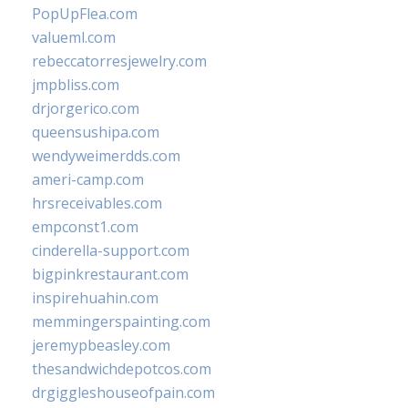
PopUpFlea.com
valueml.com
rebeccatorresjewelry.com
jmpbliss.com
drjorgerico.com
queensushipa.com
wendyweimerdds.com
ameri-camp.com
hrsreceivables.com
empconst1.com
cinderella-support.com
bigpinkrestaurant.com
inspirehuahin.com
memmingerspainting.com
jeremypbeasley.com
thesandwichdepotcos.com
drgiggleshouseofpain.com