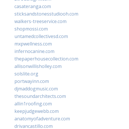
casateranga.com
sticksandstonesstudiooh.com
walkers-treeservice.com
shopmossi.com
untamedcollectivesd.com
mxpwellness.com
infernocanine.com
thepaperhousecollection.com
allisonwillisholley.com
solslite.org
portwayinn.com
djmaddogmusic.com
thesoundarchitects.com
allin1roofing.com
keepjudgewebb.com
anatomyofadventure.com
drivancastillo.com