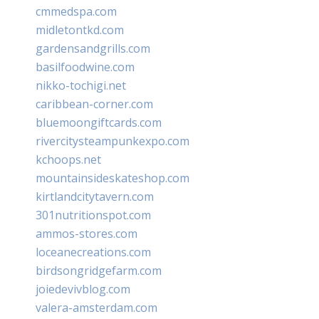
cmmedspa.com
midletontkd.com
gardensandgrills.com
basilfoodwine.com
nikko-tochigi.net
caribbean-corner.com
bluemoongiftcards.com
rivercitysteampunkexpo.com
kchoops.net
mountainsideskateshop.com
kirtlandcitytavern.com
301nutritionspot.com
ammos-stores.com
loceanecreations.com
birdsongridgefarm.com
joiedevivblog.com
valera-amsterdam.com