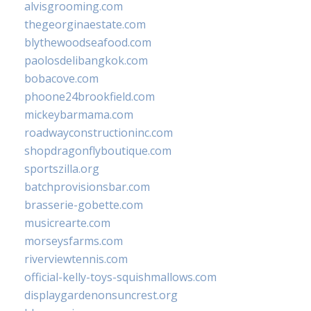
alvisgrooming.com
thegeorginaestate.com
blythewoodseafood.com
paolosdelibangkok.com
bobacove.com
phoone24brookfield.com
mickeybarmama.com
roadwayconstructioninc.com
shopdragonflyboutique.com
sportszilla.org
batchprovisionsbar.com
brasserie-gobette.com
musicrearte.com
morseysfarms.com
riverviewtennis.com
official-kelly-toys-squishmallows.com
displaygardenonsuncrest.org