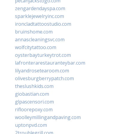
pecanjackstogo.com
zengardendayspa.com
sparklejewelryinc.com
ironcladtattoostudio.com
bruinshome.com
annascleaningsvc.com
wolfcitytattoo.com
oysterbayturkeytrot.com
lafronterarestauranteybar.com
lilyandrosetearoom.com
olivesburgberrypatch.com
theslushkids.com
giobastian.com
glpascensori.com
rifloorepoxy.com
woolleymillingandpaving.com
uptonpvd.com
2troublegrill.com