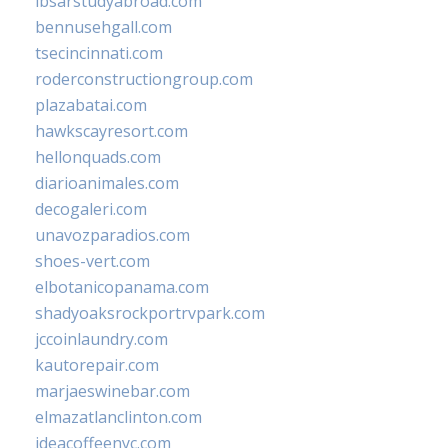
ibsarstudyabroad.com
bennusehgall.com
tsecincinnati.com
roderconstructiongroup.com
plazabatai.com
hawkscayresort.com
hellonquads.com
diarioanimales.com
decogaleri.com
unavozparadios.com
shoes-vert.com
elbotanicopanama.com
shadyoaksrockportrvpark.com
jccoinlaundry.com
kautorepair.com
marjaeswinebar.com
elmazatlanclinton.com
ideacoffeenyc.com