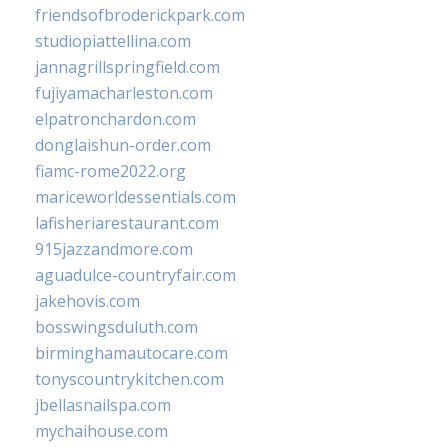
friendsofbroderickpark.com
studiopiattellina.com
jannagrillspringfield.com
fujiyamacharleston.com
elpatronchardon.com
donglaishun-order.com
fiamc-rome2022.org
mariceworldessentials.com
lafisheriarestaurant.com
915jazzandmore.com
aguadulce-countryfair.com
jakehovis.com
bosswingsduluth.com
birminghamautocare.com
tonyscountrykitchen.com
jbellasnailspa.com
mychaihouse.com