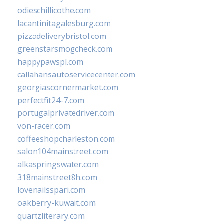
odieschillicothe.com
lacantinitagalesburg.com
pizzadeliverybristol.com
greenstarsmogcheck.com
happypawspl.com
callahansautoservicecenter.com
georgiascornermarket.com
perfectfit24-7.com
portugalprivatedriver.com
von-racer.com
coffeeshopcharleston.com
salon104mainstreet.com
alkaspringswater.com
318mainstreet8h.com
lovenailsspari.com
oakberry-kuwait.com
quartzliterary.com