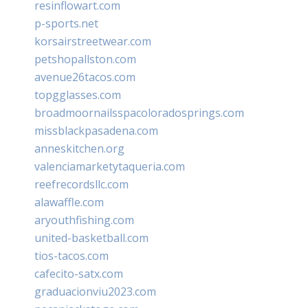
resinflowart.com
p-sports.net
korsairstreetwear.com
petshopallston.com
avenue26tacos.com
topgglasses.com
broadmoornailsspacoloradosprings.com
missblackpasadena.com
anneskitchen.org
valenciamarketytaqueria.com
reefrecordsllc.com
alawaffle.com
aryouthfishing.com
united-basketball.com
tios-tacos.com
cafecito-satx.com
graduacionviu2023.com