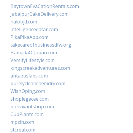
BaytownEvaCationRentals.com
JabalpurCakeDelivery.com
halobjd.com
intelligenceqatar.com
PikaPikaApp.com
takecareofbusinessdfw.org
HamadaOfJapan.com
VersifyLifestyle.com
kingscreekadventures.com
antaeuslabs.com
purelycleanchemdry.com
WishOping.com
shoplegacee.com
bonvivantshop.com
CupPlante.com
mpzin.com
stcreal.com