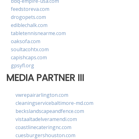
bbq-empire-usa.com
feedstoreva.com
drogopets.com
ediblechalk.com
tabletennisnearme.com
oaksofa.com
soultacohtx.com
capishcaps.com
gpsyfl.org
MEDIA PARTNER III
vwrepairarlington.com
cleaningservicebaltimore-md.com
beckslandscapeandfence.com
vistaaltadelveramendi.com
coastlinecateringnc.com
cuesburgershouston.com