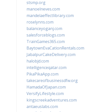
stsmp.org
manoelneves.com
mandelaeffectlibrary.com
roselynns.com
balanceyoganj.com
salesforceblogs.com
TrainGames365.com
BaytownEvaCationRentals.com
JabalpurCakeDelivery.com
halobjd.com
intelligenceqatar.com
PikaPikaApp.com
takecareofbusinessdfw.org
HamadaOfJapan.com
VersifyLifestyle.com
kingscreekadventures.com
antaeuslabs.com