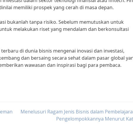
 investasi dalam sektor teknologi finansial atau fintech. Fi
inilai memiliki prospek yang cerah di masa depan.
tasi bukanlah tanpa risiko. Sebelum memutuskan untuk
a untuk melakukan riset yang mendalam dan berkonsultasi
baru di dunia bisnis mengenai inovasi dan investasi,
rkembang dan bersaing secara sehat dalam pasar global ya
memberikan wawasan dan inspirasi bagi para pembaca.
 Teman
Menelusuri Ragam Jenis Bisnis dalam Pembelajar
Pengelompokkannya Menurut Kat