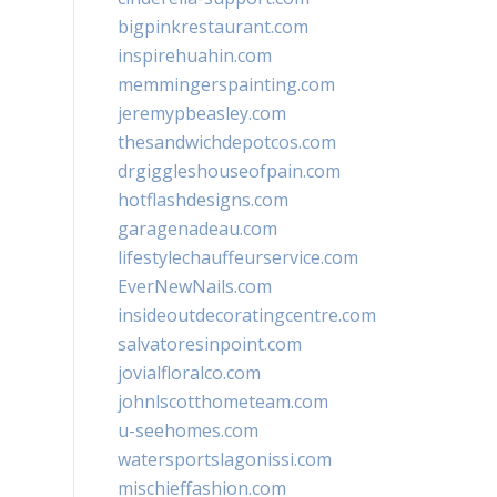
bigpinkrestaurant.com
inspirehuahin.com
memmingerspainting.com
jeremypbeasley.com
thesandwichdepotcos.com
drgiggleshouseofpain.com
hotflashdesigns.com
garagenadeau.com
lifestylechauffeurservice.com
EverNewNails.com
insideoutdecoratingcentre.com
salvatoresinpoint.com
jovialfloralco.com
johnlscotthometeam.com
u-seehomes.com
watersportslagonissi.com
mischieffashion.com