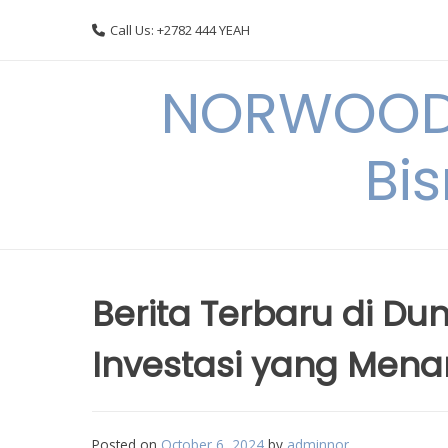
Skip
Call Us: +2782 444 YEAH
to
content
NORWOODI
Bi
Berita Terbaru di Dun
Investasi yang Menar
Posted on
October 6, 2024
by
adminnor