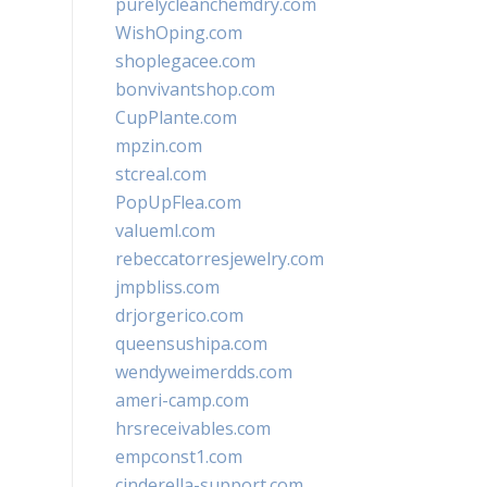
purelycleanchemdry.com
WishOping.com
shoplegacee.com
bonvivantshop.com
CupPlante.com
mpzin.com
stcreal.com
PopUpFlea.com
valueml.com
rebeccatorresjewelry.com
jmpbliss.com
drjorgerico.com
queensushipa.com
wendyweimerdds.com
ameri-camp.com
hrsreceivables.com
empconst1.com
cinderella-support.com