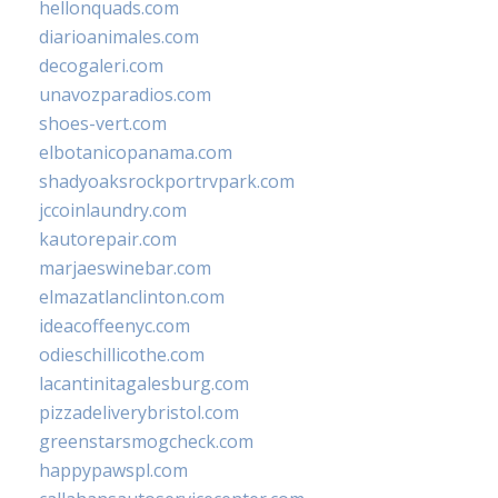
hellonquads.com
diarioanimales.com
decogaleri.com
unavozparadios.com
shoes-vert.com
elbotanicopanama.com
shadyoaksrockportrvpark.com
jccoinlaundry.com
kautorepair.com
marjaeswinebar.com
elmazatlanclinton.com
ideacoffeenyc.com
odieschillicothe.com
lacantinitagalesburg.com
pizzadeliverybristol.com
greenstarsmogcheck.com
happypawspl.com