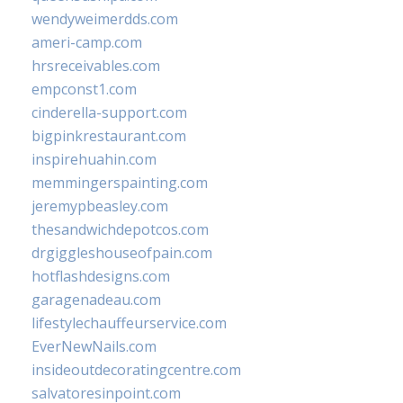
wendyweimerdds.com
ameri-camp.com
hrsreceivables.com
empconst1.com
cinderella-support.com
bigpinkrestaurant.com
inspirehuahin.com
memmingerspainting.com
jeremypbeasley.com
thesandwichdepotcos.com
drgiggleshouseofpain.com
hotflashdesigns.com
garagenadeau.com
lifestylechauffeurservice.com
EverNewNails.com
insideoutdecoratingcentre.com
salvatoresinpoint.com