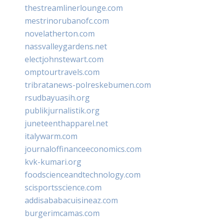
thestreamlinerlounge.com
mestrinorubanofc.com
novelatherton.com
nassvalleygardens.net
electjohnstewart.com
omptourtravels.com
tribratanews-polreskebumen.com
rsudbayuasih.org
publikjurnalistik.org
juneteenthapparel.net
italywarm.com
journaloffinanceeconomics.com
kvk-kumari.org
foodscienceandtechnology.com
scisportsscience.com
addisababacuisineaz.com
burgerimcamas.com