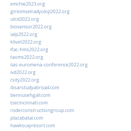
emchie2023.org
girisimselradyoloji2022.org
utcd2022.org
biosensor2022.org
ialp2022.org
klivet2022.org
ifac-hms2022.org
taoms2022.org
iias-euromena-conference2022.org
ivd2022.org
csity2022.org
ibsarstudyabroad.com
bennusehgall.com
tsecincinnati.com
roderconstructiongroup.com
plazabatai.com
hawkscayresort.com