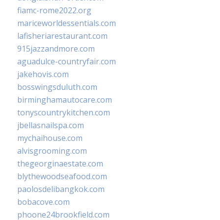
fiamc-rome2022.org
mariceworldessentials.com
lafisheriarestaurant.com
915jazzandmore.com
aguadulce-countryfair.com
jakehovis.com
bosswingsduluth.com
birminghamautocare.com
tonyscountrykitchen.com
jbellasnailspa.com
mychaihouse.com
alvisgrooming.com
thegeorginaestate.com
blythewoodseafood.com
paolosdelibangkok.com
bobacove.com
phoone24brookfield.com