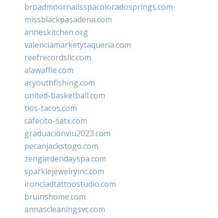
broadmoornailsspacoloradosprings.com
missblackpasadena.com
anneskitchen.org
valenciamarketytaqueria.com
reefrecordsllc.com
alawaffle.com
aryouthfishing.com
united-basketball.com
tios-tacos.com
cafecito-satx.com
graduacionviu2023.com
pecanjackstogo.com
zengardendayspa.com
sparklejewelryinc.com
ironcladtattoostudio.com
bruinshome.com
annascleaningsvc.com