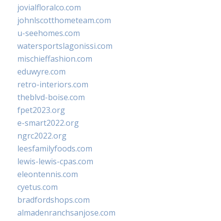
jovialfloralco.com
johnlscotthometeam.com
u-seehomes.com
watersportslagonissi.com
mischieffashion.com
eduwyre.com
retro-interiors.com
theblvd-boise.com
fpet2023.org
e-smart2022.org
ngrc2022.org
leesfamilyfoods.com
lewis-lewis-cpas.com
eleontennis.com
cyetus.com
bradfordshops.com
almadenranchsanjose.com