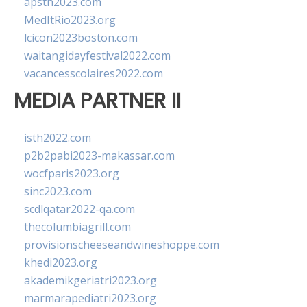
apsth2023.com
MedItRio2023.org
lcicon2023boston.com
waitangidayfestival2022.com
vacancesscolaires2022.com
MEDIA PARTNER II
isth2022.com
p2b2pabi2023-makassar.com
wocfparis2023.org
sinc2023.com
scdlqatar2022-qa.com
thecolumbiagrill.com
provisionscheeseandwineshoppe.com
khedi2023.org
akademikgeriatri2023.org
marmarapediatri2023.org