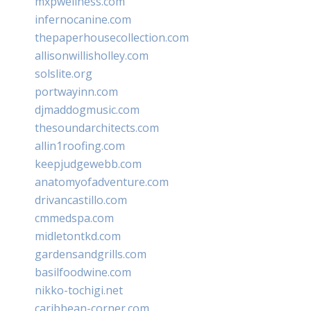
mxpwellness.com
infernocanine.com
thepaperhousecollection.com
allisonwillisholley.com
solslite.org
portwayinn.com
djmaddogmusic.com
thesoundarchitects.com
allin1roofing.com
keepjudgewebb.com
anatomyofadventure.com
drivancastillo.com
cmmedspa.com
midletontkd.com
gardensandgrills.com
basilfoodwine.com
nikko-tochigi.net
caribbean-corner.com