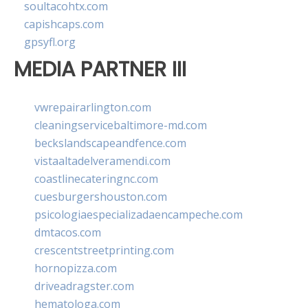
soultacohtx.com
capishcaps.com
gpsyfl.org
MEDIA PARTNER III
vwrepairarlington.com
cleaningservicebaltimore-md.com
beckslandscapeandfence.com
vistaaltadelveramendi.com
coastlinecateringnc.com
cuesburgershouston.com
psicologiaespecializadaencampeche.com
dmtacos.com
crescentstreetprinting.com
hornopizza.com
driveadragster.com
hematologa.com