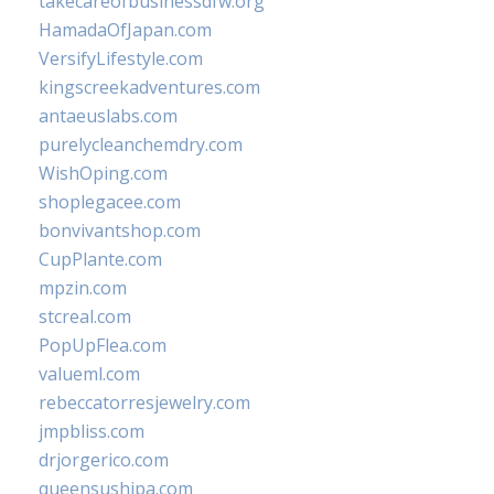
takecareofbusinessdfw.org
HamadaOfJapan.com
VersifyLifestyle.com
kingscreekadventures.com
antaeuslabs.com
purelycleanchemdry.com
WishOping.com
shoplegacee.com
bonvivantshop.com
CupPlante.com
mpzin.com
stcreal.com
PopUpFlea.com
valueml.com
rebeccatorresjewelry.com
jmpbliss.com
drjorgerico.com
queensushipa.com