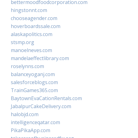
bettermoodfoodcorporation.com
hingstonnt.com
chooseagender.com
hoverboardssale.com
alaskapolitics.com
stsmp.org
manoelneves.com
mandelaeffectlibrary.com
roselynns.com
balanceyoganj.com
salesforceblogs.com
TrainGames365.com
BaytownEvaCationRentals.com
JabalpurCakeDelivery.com
halobjd.com
intelligenceqatar.com
PikaPikaApp.com