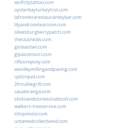
wolfcitytattoo.com
oysterbayturkeytrot.com
lafronterarestauranteybar.com
lilyandrosetearoom.com
olivesburgberrypatch.com
theslushkids.com
giobastian.com
glpascensori.com
rifloorepoxy.com
woolleymillingandpaving.com
uptonpvd.com
2troublegrill.com
casateranga.com
sticksandstonesstudiooh.com
walkers-treeservice.com
shopmossi.com
untamedcollectivesd.com