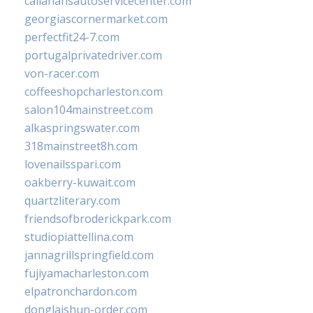
callahansautoservicecenter.com
georgiascornermarket.com
perfectfit24-7.com
portugalprivatedriver.com
von-racer.com
coffeeshopcharleston.com
salon104mainstreet.com
alkaspringswater.com
318mainstreet8h.com
lovenailsspari.com
oakberry-kuwait.com
quartzliterary.com
friendsofbroderickpark.com
studiopiattellina.com
jannagrillspringfield.com
fujiyamacharleston.com
elpatronchardon.com
donglaishun-order.com