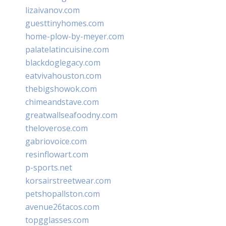
lizaivanov.com
guesttinyhomes.com
home-plow-by-meyer.com
palatelatincuisine.com
blackdoglegacy.com
eatvivahouston.com
thebigshowok.com
chimeandstave.com
greatwallseafoodny.com
theloverose.com
gabriovoice.com
resinflowart.com
p-sports.net
korsairstreetwear.com
petshopallston.com
avenue26tacos.com
topgglasses.com