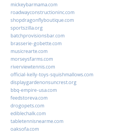
mickeybarmama.com
roadwayconstructioninc.com
shopdragonflyboutique.com
sportszilla.org
batchprovisionsbar.com
brasserie-gobette.com
musicrearte.com
morseysfarms.com
riverviewtennis.com
official-kelly-toys-squishmallows.com
displaygardenonsuncrest.org
bbq-empire-usa.com
feedstoreva.com
drogopets.com
ediblechalk.com
tabletennisnearme.com
oaksofa.com