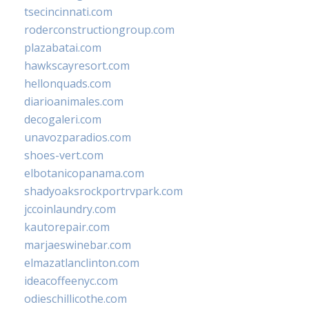
tsecincinnati.com
roderconstructiongroup.com
plazabatai.com
hawkscayresort.com
hellonquads.com
diarioanimales.com
decogaleri.com
unavozparadios.com
shoes-vert.com
elbotanicopanama.com
shadyoaksrockportrvpark.com
jccoinlaundry.com
kautorepair.com
marjaeswinebar.com
elmazatlanclinton.com
ideacoffeenyc.com
odieschillicothe.com