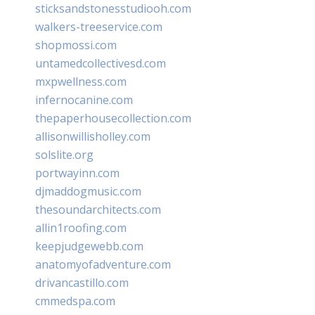
sticksandstonesstudiooh.com
walkers-treeservice.com
shopmossi.com
untamedcollectivesd.com
mxpwellness.com
infernocanine.com
thepaperhousecollection.com
allisonwillisholley.com
solslite.org
portwayinn.com
djmaddogmusic.com
thesoundarchitects.com
allin1roofing.com
keepjudgewebb.com
anatomyofadventure.com
drivancastillo.com
cmmedspa.com