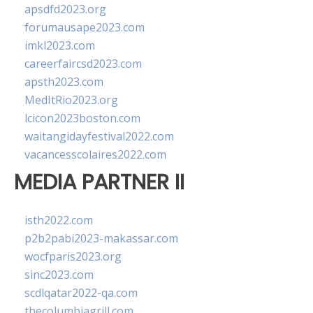
apsdfd2023.org
forumausape2023.com
imkl2023.com
careerfaircsd2023.com
apsth2023.com
MedItRio2023.org
lcicon2023boston.com
waitangidayfestival2022.com
vacancesscolaires2022.com
MEDIA PARTNER II
isth2022.com
p2b2pabi2023-makassar.com
wocfparis2023.org
sinc2023.com
scdlqatar2022-qa.com
thecolumbiagrill.com