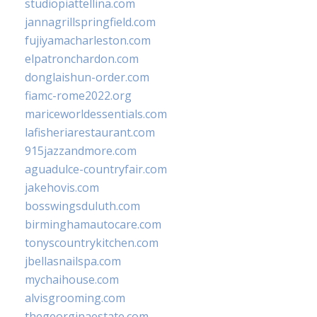
studiopiattellina.com
jannagrillspringfield.com
fujiyamacharleston.com
elpatronchardon.com
donglaishun-order.com
fiamc-rome2022.org
mariceworldessentials.com
lafisheriarestaurant.com
915jazzandmore.com
aguadulce-countryfair.com
jakehovis.com
bosswingsduluth.com
birminghamautocare.com
tonyscountrykitchen.com
jbellasnailspa.com
mychaihouse.com
alvisgrooming.com
thegeorginaestate.com