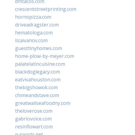
dmtacos.com
crescentstreetprinting.com
hornopizza.com
driveadragster.com
hematologa.com
lizaivanov.com
guesttinyhomes.com
home-plow-by-meyer.com
palatelatincuisine.com
blackdoglegacy.com
eatvivahouston.com
thebigshowok.com
chimeandstave.com
greatwallseafoodny.com
theloverose.com
gabriovoice.com
resinflowart.com
p-sports.net