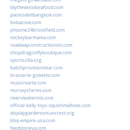
blythewoodseafood.com
paolosdelibangkok.com
bobacove.com
phoone24brookfield.com
mickeybarmama.com
roadwayconstructioninc.com
shopdragonflyboutique.com
sportszilla.org
batchprovisionsbar.com
brasserie-gobette.com
musicrearte.com
morseysfarms.com
riverviewtennis.com
official-kelly-toys-squishmallows.com
displaygardenonsuncrest.org
bbq-empire-usa.com
feedstoreva.com