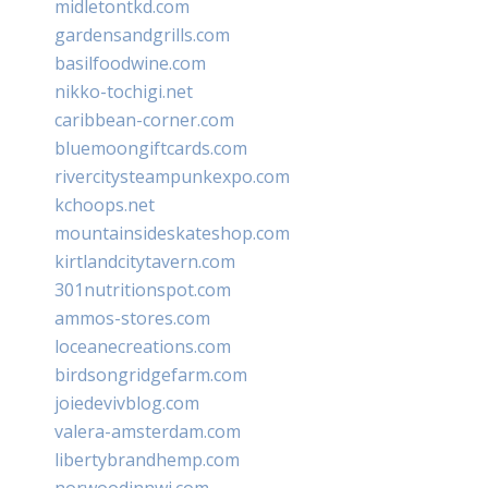
midletontkd.com
gardensandgrills.com
basilfoodwine.com
nikko-tochigi.net
caribbean-corner.com
bluemoongiftcards.com
rivercitysteampunkexpo.com
kchoops.net
mountainsideskateshop.com
kirtlandcitytavern.com
301nutritionspot.com
ammos-stores.com
loceanecreations.com
birdsongridgefarm.com
joiedevivblog.com
valera-amsterdam.com
libertybrandhemp.com
norwoodinnwi.com