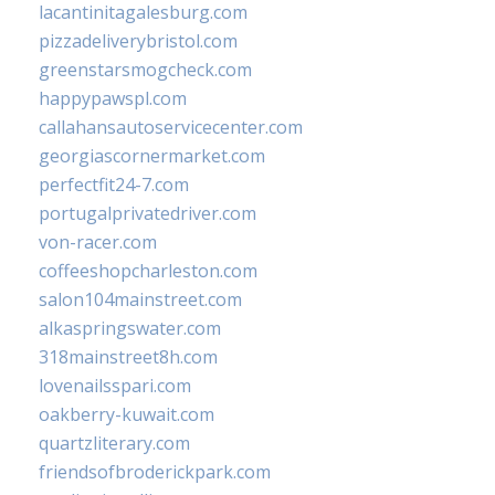
lacantinitagalesburg.com
pizzadeliverybristol.com
greenstarsmogcheck.com
happypawspl.com
callahansautoservicecenter.com
georgiascornermarket.com
perfectfit24-7.com
portugalprivatedriver.com
von-racer.com
coffeeshopcharleston.com
salon104mainstreet.com
alkaspringswater.com
318mainstreet8h.com
lovenailsspari.com
oakberry-kuwait.com
quartzliterary.com
friendsofbroderickpark.com