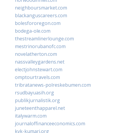
neighboursmarket.com
blackanguscareers.com
bolesfororegon.com
bodega-ole.com
thestreamlinerlounge.com
mestrinorubanofc.com
novelatherton.com
nassvalleygardens.net
electjohnstewart.com
omptourtravels.com
tribratanews-polreskebumen.com
rsudbayuasih.org
publikjurnalistik.org
juneteenthapparel.net
italywarm.com
journaloffinanceeconomics.com
kvk-kumari.org