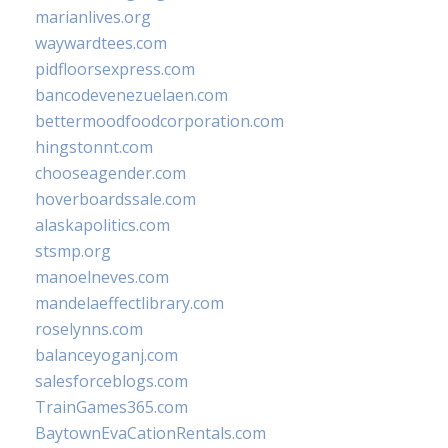
marianlives.org
waywardtees.com
pidfloorsexpress.com
bancodevenezuelaen.com
bettermoodfoodcorporation.com
hingstonnt.com
chooseagender.com
hoverboardssale.com
alaskapolitics.com
stsmp.org
manoelneves.com
mandelaeffectlibrary.com
roselynns.com
balanceyoganj.com
salesforceblogs.com
TrainGames365.com
BaytownEvaCationRentals.com