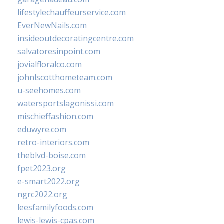
lifestylechauffeurservice.com
EverNewNails.com
insideoutdecoratingcentre.com
salvatoresinpoint.com
jovialfloralco.com
johnlscotthometeam.com
u-seehomes.com
watersportslagonissi.com
mischieffashion.com
eduwyre.com
retro-interiors.com
theblvd-boise.com
fpet2023.org
e-smart2022.org
ngrc2022.org
leesfamilyfoods.com
lewis-lewis-cpas.com