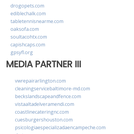
drogopets.com
ediblechalk.com
tabletennisnearme.com
oaksofa.com
soultacohtx.com
capishcaps.com
gpsyfl.org
MEDIA PARTNER III
vwrepairarlington.com
cleaningservicebaltimore-md.com
beckslandscapeandfence.com
vistaaltadelveramendi.com
coastlinecateringnc.com
cuesburgershouston.com
psicologiaespecializadaencampeche.com