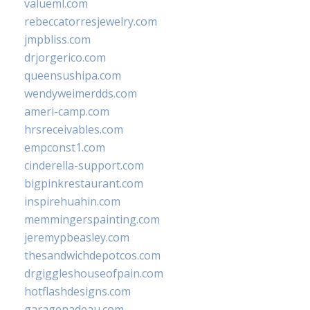
valueml.com
rebeccatorresjewelry.com
jmpbliss.com
drjorgerico.com
queensushipa.com
wendyweimerdds.com
ameri-camp.com
hrsreceivables.com
empconst1.com
cinderella-support.com
bigpinkrestaurant.com
inspirehuahin.com
memmingerspainting.com
jeremypbeasley.com
thesandwichdepotcos.com
drgiggleshouseofpain.com
hotflashdesigns.com
garagenadeau.com