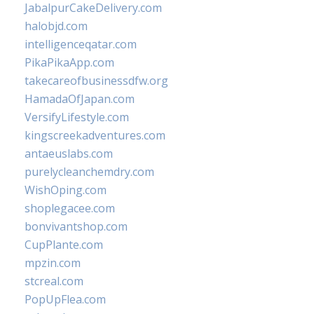
JabalpurCakeDelivery.com
halobjd.com
intelligenceqatar.com
PikaPikaApp.com
takecareofbusinessdfw.org
HamadaOfJapan.com
VersifyLifestyle.com
kingscreekadventures.com
antaeuslabs.com
purelycleanchemdry.com
WishOping.com
shoplegacee.com
bonvivantshop.com
CupPlante.com
mpzin.com
stcreal.com
PopUpFlea.com