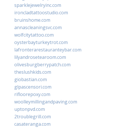
sparklejewelryinc.com
ironcladtattoostudio.com
bruinshome.com
annascleaningsvc.com
wolfcitytattoo.com
oysterbayturkeytrot.com
lafronterarestauranteybar.com
lilyandrosetearoom.com
olivesburgberrypatch.com
theslushkids.com
giobastian.com
glpascensori.com
rifloorepoxy.com
woolleymillingandpaving.com
uptonpvd.com
2troublegrill.com
casateranga.com