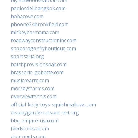
blythewoodseafood.com
paolosdelibangkok.com
bobacove.com
phoone24brookfield.com
mickeybarmama.com
roadwayconstructioninc.com
shopdragonflyboutique.com
sportszilla.org
batchprovisionsbar.com
brasserie-gobette.com
musicrearte.com
morseysfarms.com
riverviewtennis.com
official-kelly-toys-squishmallows.com
displaygardenonsuncrest.org
bbq-empire-usa.com
feedstoreva.com
drogopets.com