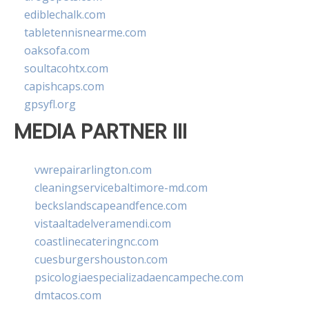
ediblechalk.com
tabletennisnearme.com
oaksofa.com
soultacohtx.com
capishcaps.com
gpsyfl.org
MEDIA PARTNER III
vwrepairarlington.com
cleaningservicebaltimore-md.com
beckslandscapeandfence.com
vistaaltadelveramendi.com
coastlinecateringnc.com
cuesburgershouston.com
psicologiaespecializadaencampeche.com
dmtacos.com