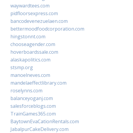
waywardtees.com
pidfloorsexpress.com
bancodevenezuelaen.com
bettermoodfoodcorporation.com
hingstonnt.com
chooseagender.com
hoverboardssale.com
alaskapolitics.com
stsmp.org
manoelneves.com
mandelaeffectlibrary.com
roselynns.com
balanceyoganj.com
salesforceblogs.com
TrainGames365.com
BaytownEvaCationRentals.com
JabalpurCakeDelivery.com