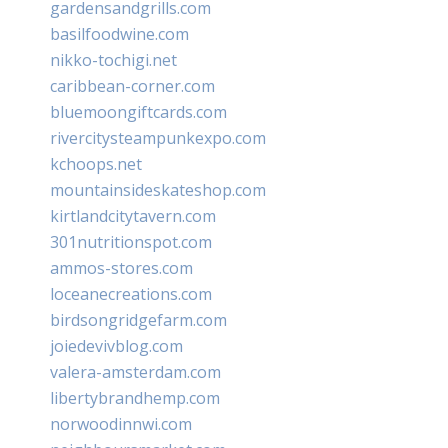
gardensandgrills.com
basilfoodwine.com
nikko-tochigi.net
caribbean-corner.com
bluemoongiftcards.com
rivercitysteampunkexpo.com
kchoops.net
mountainsideskateshop.com
kirtlandcitytavern.com
301nutritionspot.com
ammos-stores.com
loceanecreations.com
birdsongridgefarm.com
joiedevivblog.com
valera-amsterdam.com
libertybrandhemp.com
norwoodinnwi.com