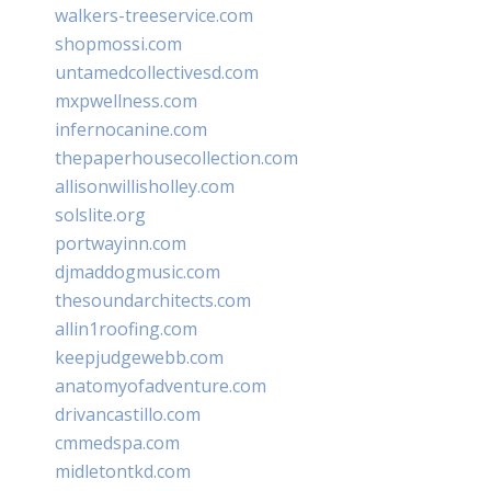
walkers-treeservice.com
shopmossi.com
untamedcollectivesd.com
mxpwellness.com
infernocanine.com
thepaperhousecollection.com
allisonwillisholley.com
solslite.org
portwayinn.com
djmaddogmusic.com
thesoundarchitects.com
allin1roofing.com
keepjudgewebb.com
anatomyofadventure.com
drivancastillo.com
cmmedspa.com
midletontkd.com