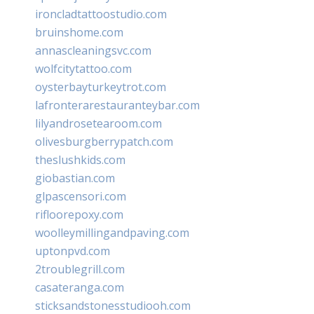
ironcladtattoostudio.com
bruinshome.com
annascleaningsvc.com
wolfcitytattoo.com
oysterbayturkeytrot.com
lafronterarestauranteybar.com
lilyandrosetearoom.com
olivesburgberrypatch.com
theslushkids.com
giobastian.com
glpascensori.com
rifloorepoxy.com
woolleymillingandpaving.com
uptonpvd.com
2troublegrill.com
casateranga.com
sticksandstonesstudiooh.com