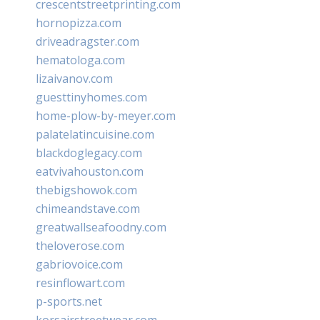
crescentstreetprinting.com
hornopizza.com
driveadragster.com
hematologa.com
lizaivanov.com
guesttinyhomes.com
home-plow-by-meyer.com
palatelatincuisine.com
blackdoglegacy.com
eatvivahouston.com
thebigshowok.com
chimeandstave.com
greatwallseafoodny.com
theloverose.com
gabriovoice.com
resinflowart.com
p-sports.net
korsairstreetwear.com