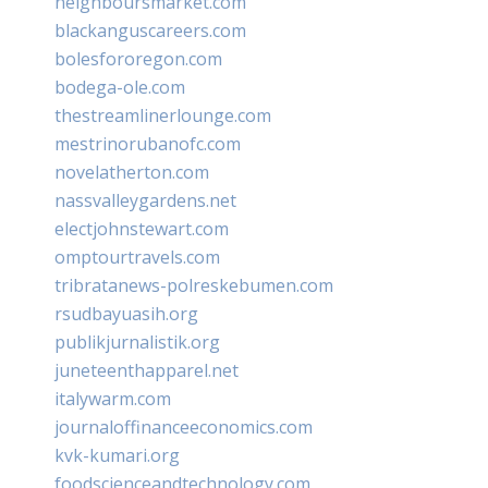
neighboursmarket.com
blackanguscareers.com
bolesfororegon.com
bodega-ole.com
thestreamlinerlounge.com
mestrinorubanofc.com
novelatherton.com
nassvalleygardens.net
electjohnstewart.com
omptourtravels.com
tribratanews-polreskebumen.com
rsudbayuasih.org
publikjurnalistik.org
juneteenthapparel.net
italywarm.com
journaloffinanceeconomics.com
kvk-kumari.org
foodscienceandtechnology.com