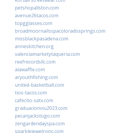
petshopallston.com
avenue26tacos.com
topgglasses.com
broadmoornailsspacoloradosprings.com
missblackpasadena.com
anneskitchen.org
valenciamarketytaqueria.com
reefrecordsllc.com
alawaffle.com
aryouthfishing.com
united-basketball.com
tios-tacos.com
cafecito-satx.com
graduacionviu2023.com
pecanjackstogo.com
zengardendayspa.com
sparklejewelryinc.com