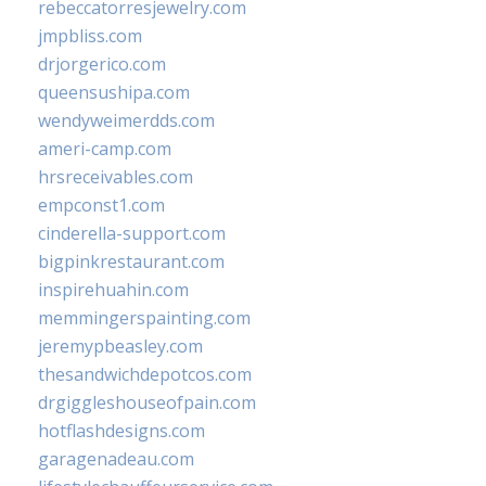
rebeccatorresjewelry.com
jmpbliss.com
drjorgerico.com
queensushipa.com
wendyweimerdds.com
ameri-camp.com
hrsreceivables.com
empconst1.com
cinderella-support.com
bigpinkrestaurant.com
inspirehuahin.com
memmingerspainting.com
jeremypbeasley.com
thesandwichdepotcos.com
drgiggleshouseofpain.com
hotflashdesigns.com
garagenadeau.com