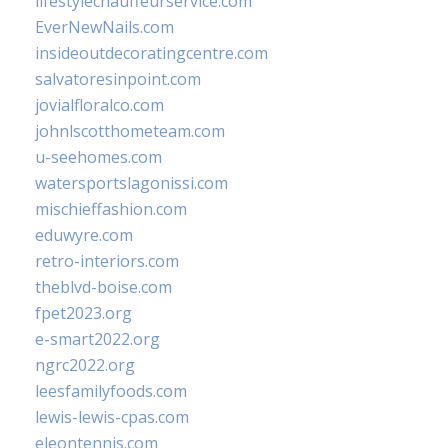
lifestylechauffeurservice.com
EverNewNails.com
insideoutdecoratingcentre.com
salvatoresinpoint.com
jovialfloralco.com
johnlscotthometeam.com
u-seehomes.com
watersportslagonissi.com
mischieffashion.com
eduwyre.com
retro-interiors.com
theblvd-boise.com
fpet2023.org
e-smart2022.org
ngrc2022.org
leesfamilyfoods.com
lewis-lewis-cpas.com
eleontennis.com