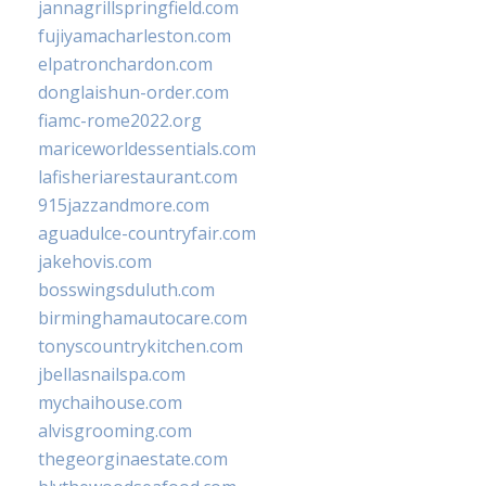
jannagrillspringfield.com
fujiyamacharleston.com
elpatronchardon.com
donglaishun-order.com
fiamc-rome2022.org
mariceworldessentials.com
lafisheriarestaurant.com
915jazzandmore.com
aguadulce-countryfair.com
jakehovis.com
bosswingsduluth.com
birminghamautocare.com
tonyscountrykitchen.com
jbellasnailspa.com
mychaihouse.com
alvisgrooming.com
thegeorginaestate.com