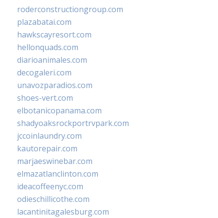
roderconstructiongroup.com
plazabatai.com
hawkscayresort.com
hellonquads.com
diarioanimales.com
decogaleri.com
unavozparadios.com
shoes-vert.com
elbotanicopanama.com
shadyoaksrockportrvpark.com
jccoinlaundry.com
kautorepair.com
marjaeswinebar.com
elmazatlanclinton.com
ideacoffeenyc.com
odieschillicothe.com
lacantinitagalesburg.com