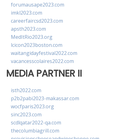
forumausape2023.com
imkl2023.com
careerfaircsd2023.com
apsth2023.com
MedItRio2023.org
lcicon2023boston.com
waitangidayfestival2022.com
vacancesscolaires2022.com
MEDIA PARTNER II
isth2022.com
p2b2pabi2023-makassar.com
wocfparis2023.org
sinc2023.com
scdlqatar2022-qa.com
thecolumbiagrill.com
provisionscheeseandwineshoppe.com