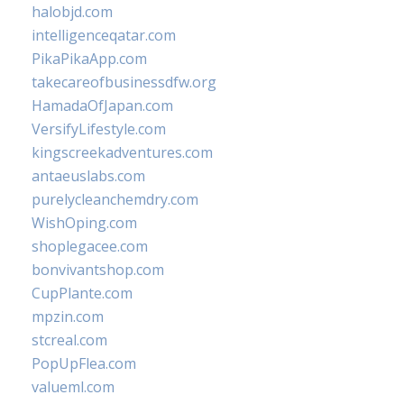
halobjd.com
intelligenceqatar.com
PikaPikaApp.com
takecareofbusinessdfw.org
HamadaOfJapan.com
VersifyLifestyle.com
kingscreekadventures.com
antaeuslabs.com
purelycleanchemdry.com
WishOping.com
shoplegacee.com
bonvivantshop.com
CupPlante.com
mpzin.com
stcreal.com
PopUpFlea.com
valueml.com