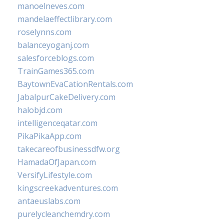
manoelneves.com
mandelaeffectlibrary.com
roselynns.com
balanceyoganj.com
salesforceblogs.com
TrainGames365.com
BaytownEvaCationRentals.com
JabalpurCakeDelivery.com
halobjd.com
intelligenceqatar.com
PikaPikaApp.com
takecareofbusinessdfw.org
HamadaOfJapan.com
VersifyLifestyle.com
kingscreekadventures.com
antaeuslabs.com
purelycleanchemdry.com