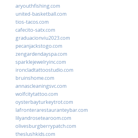
aryouthfishing.com
united-basketball.com
tios-tacos.com
cafecito-satx.com
graduacionviu2023.com
pecanjackstogo.com
zengardendayspa.com
sparklejewelryinc.com
ironcladtattoostudio.com
bruinshome.com
annascleaningsvc.com
wolfcitytattoo.com
oysterbayturkeytrot.com
lafronterarestauranteybar.com
lilyandrosetearoom.com
olivesburgberrypatch.com
theslushkids.com