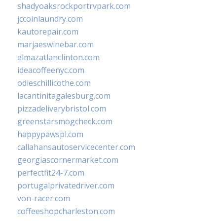
shadyoaksrockportrvpark.com
jccoinlaundry.com
kautorepair.com
marjaeswinebar.com
elmazatlanclinton.com
ideacoffeenyc.com
odieschillicothe.com
lacantinitagalesburg.com
pizzadeliverybristol.com
greenstarsmogcheck.com
happypawspl.com
callahansautoservicecenter.com
georgiascornermarket.com
perfectfit24-7.com
portugalprivatedriver.com
von-racer.com
coffeeshopcharleston.com