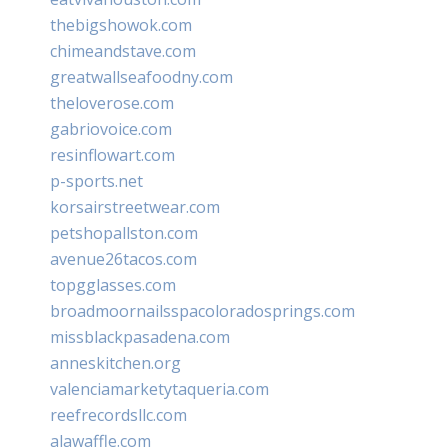
thebigshowok.com
chimeandstave.com
greatwallseafoodny.com
theloverose.com
gabriovoice.com
resinflowart.com
p-sports.net
korsairstreetwear.com
petshopallston.com
avenue26tacos.com
topgglasses.com
broadmoornailsspacoloradosprings.com
missblackpasadena.com
anneskitchen.org
valenciamarketytaqueria.com
reefrecordsllc.com
alawaffle.com