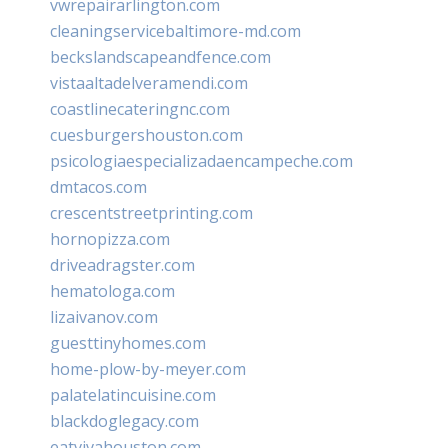
vwrepairarlington.com
cleaningservicebaltimore-md.com
beckslandscapeandfence.com
vistaaltadelveramendi.com
coastlinecateringnc.com
cuesburgershouston.com
psicologiaespecializadaencampeche.com
dmtacos.com
crescentstreetprinting.com
hornopizza.com
driveadragster.com
hematologa.com
lizaivanov.com
guesttinyhomes.com
home-plow-by-meyer.com
palatelatincuisine.com
blackdoglegacy.com
eatvivahouston.com