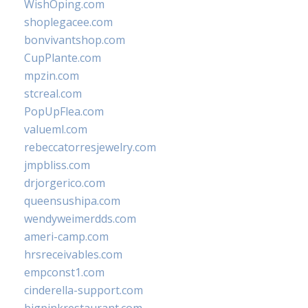
WishOping.com
shoplegacee.com
bonvivantshop.com
CupPlante.com
mpzin.com
stcreal.com
PopUpFlea.com
valueml.com
rebeccatorresjewelry.com
jmpbliss.com
drjorgerico.com
queensushipa.com
wendyweimerdds.com
ameri-camp.com
hrsreceivables.com
empconst1.com
cinderella-support.com