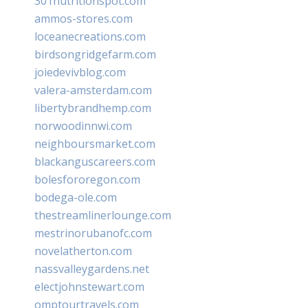
301nutritionspot.com
ammos-stores.com
loceanecreations.com
birdsongridgefarm.com
joiedevivblog.com
valera-amsterdam.com
libertybrandhemp.com
norwoodinnwi.com
neighboursmarket.com
blackanguscareers.com
bolesfororegon.com
bodega-ole.com
thestreamlinerlounge.com
mestrinorubanofc.com
novelatherton.com
nassvalleygardens.net
electjohnstewart.com
omptourtravels.com