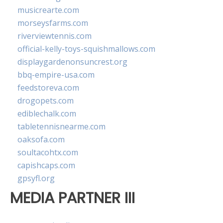
musicrearte.com
morseysfarms.com
riverviewtennis.com
official-kelly-toys-squishmallows.com
displaygardenonsuncrest.org
bbq-empire-usa.com
feedstoreva.com
drogopets.com
ediblechalk.com
tabletennisnearme.com
oaksofa.com
soultacohtx.com
capishcaps.com
gpsyfl.org
MEDIA PARTNER III