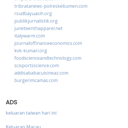
tribratanews-polreskebumen.com
rsudbayuasih.org
publikjurnalistik.org
juneteenthapparel.net
italywarm.com
journaloffinanceeconomics.com
kvk-kumari.org
foodscienceandtechnology.com
scisportsscience.com
addisababacuisineaz.com
burgerimcamas.com
ADS
keluaran taiwan hari ini
Keluaran Macau