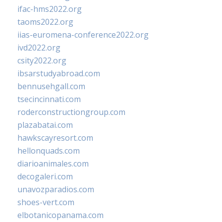
ifac-hms2022.org
taoms2022.org
iias-euromena-conference2022.org
ivd2022.org
csity2022.org
ibsarstudyabroad.com
bennusehgall.com
tsecincinnati.com
roderconstructiongroup.com
plazabatai.com
hawkscayresort.com
hellonquads.com
diarioanimales.com
decogaleri.com
unavozparadios.com
shoes-vert.com
elbotanicopanama.com