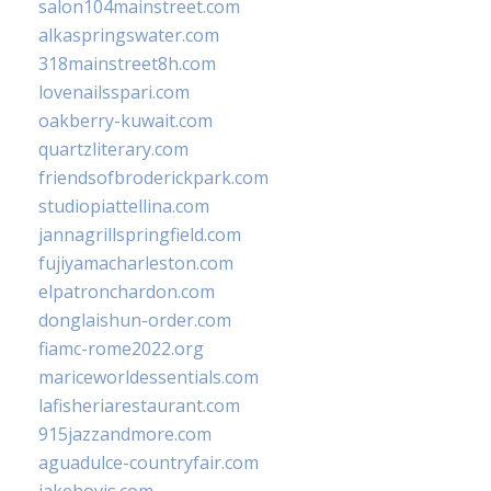
salon104mainstreet.com
alkaspringswater.com
318mainstreet8h.com
lovenailsspari.com
oakberry-kuwait.com
quartzliterary.com
friendsofbroderickpark.com
studiopiattellina.com
jannagrillspringfield.com
fujiyamacharleston.com
elpatronchardon.com
donglaishun-order.com
fiamc-rome2022.org
mariceworldessentials.com
lafisheriarestaurant.com
915jazzandmore.com
aguadulce-countryfair.com