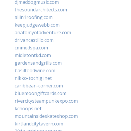
djmaddogmusic.com
thesoundarchitects.com
allin1roofing.com
keepjudgewebb.com
anatomyofadventure.com
drivancastillo.com
cmmedspa.com
midletontkd.com
gardensandgrills.com
basilfoodwine.com
nikko-tochigi.net
caribbean-corner.com
bluemoongiftcards.com
rivercitysteampunkexpo.com
kchoops.net
mountainsideskateshop.com
kirtlandcitytavern.com