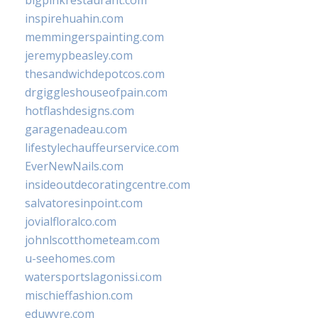
bigpinkrestaurant.com
inspirehuahin.com
memmingerspainting.com
jeremypbeasley.com
thesandwichdepotcos.com
drgiggleshouseofpain.com
hotflashdesigns.com
garagenadeau.com
lifestylechauffeurservice.com
EverNewNails.com
insideoutdecoratingcentre.com
salvatoresinpoint.com
jovialfloralco.com
johnlscotthometeam.com
u-seehomes.com
watersportslagonissi.com
mischieffashion.com
eduwyre.com