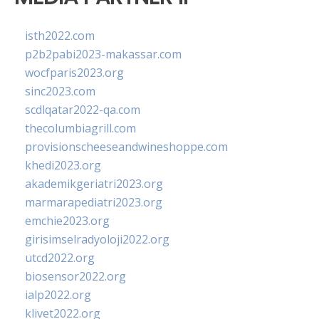
isth2022.com
p2b2pabi2023-makassar.com
wocfparis2023.org
sinc2023.com
scdlqatar2022-qa.com
thecolumbiagrill.com
provisionscheeseandwineshoppe.com
khedi2023.org
akademikgeriatri2023.org
marmarapediatri2023.org
emchie2023.org
girisimselradyoloji2022.org
utcd2022.org
biosensor2022.org
ialp2022.org
klivet2022.org