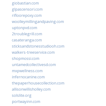
giobastian.com
glpascensori.com
rifloorepoxy.com
woolleymillingandpaving.com
uptonpvd.com
2troublegrill.com
casateranga.com
sticksandstonesstudiooh.com
walkers-treeservice.com
shopmossi.com
untamedcollectivesd.com
mxpwellness.com
infernocanine.com
thepaperhousecollection.com
allisonwillisholley.com
solslite.org
portwayinn.com