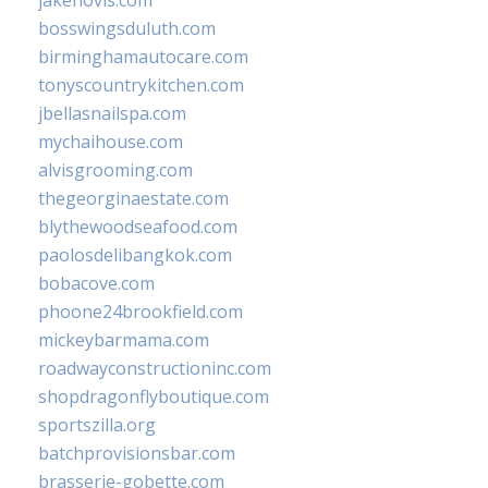
jakehovis.com
bosswingsduluth.com
birminghamautocare.com
tonyscountrykitchen.com
jbellasnailspa.com
mychaihouse.com
alvisgrooming.com
thegeorginaestate.com
blythewoodseafood.com
paolosdelibangkok.com
bobacove.com
phoone24brookfield.com
mickeybarmama.com
roadwayconstructioninc.com
shopdragonflyboutique.com
sportszilla.org
batchprovisionsbar.com
brasserie-gobette.com