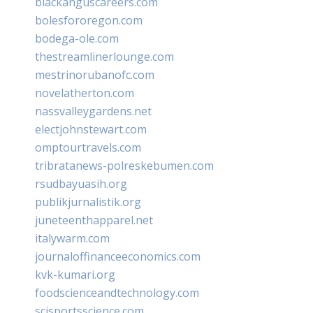
blackanguscareers.com
bolesfororegon.com
bodega-ole.com
thestreamlinerlounge.com
mestrinorubanofc.com
novelatherton.com
nassvalleygardens.net
electjohnstewart.com
omptourtravels.com
tribratanews-polreskebumen.com
rsudbayuasih.org
publikjurnalistik.org
juneteenthapparel.net
italywarm.com
journaloffinanceeconomics.com
kvk-kumari.org
foodscienceandtechnology.com
scisportsscience.com