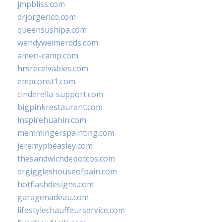
jmpbliss.com
drjorgerico.com
queensushipa.com
wendyweimerdds.com
ameri-camp.com
hrsreceivables.com
empconst1.com
cinderella-support.com
bigpinkrestaurant.com
inspirehuahin.com
memmingerspainting.com
jeremypbeasley.com
thesandwichdepotcos.com
drgiggleshouseofpain.com
hotflashdesigns.com
garagenadeau.com
lifestylechauffeurservice.com