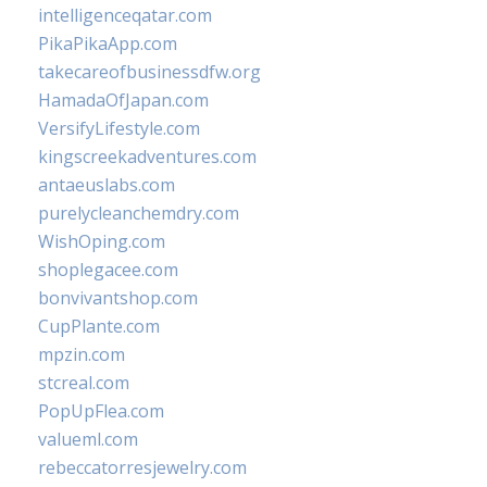
intelligenceqatar.com
PikaPikaApp.com
takecareofbusinessdfw.org
HamadaOfJapan.com
VersifyLifestyle.com
kingscreekadventures.com
antaeuslabs.com
purelycleanchemdry.com
WishOping.com
shoplegacee.com
bonvivantshop.com
CupPlante.com
mpzin.com
stcreal.com
PopUpFlea.com
valueml.com
rebeccatorresjewelry.com