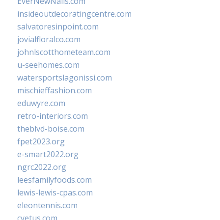
EverNewNails.com
insideoutdecoratingcentre.com
salvatoresinpoint.com
jovialfloralco.com
johnlscotthometeam.com
u-seehomes.com
watersportslagonissi.com
mischieffashion.com
eduwyre.com
retro-interiors.com
theblvd-boise.com
fpet2023.org
e-smart2022.org
ngrc2022.org
leesfamilyfoods.com
lewis-lewis-cpas.com
eleontennis.com
cyetus.com