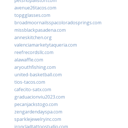
petshopallston.com
avenue26tacos.com
topgglasses.com
broadmoornailsspacoloradosprings.com
missblackpasadena.com
anneskitchen.org
valenciamarketytaqueria.com
reefrecordsllc.com
alawaffle.com
aryouthfishing.com
united-basketball.com
tios-tacos.com
cafecito-satx.com
graduacionviu2023.com
pecanjackstogo.com
zengardendayspa.com
sparklejewelryinc.com
ironcladtattoostudio.com