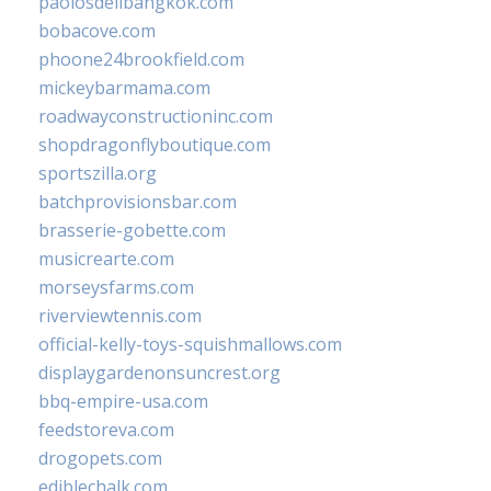
paolosdelibangkok.com
bobacove.com
phoone24brookfield.com
mickeybarmama.com
roadwayconstructioninc.com
shopdragonflyboutique.com
sportszilla.org
batchprovisionsbar.com
brasserie-gobette.com
musicrearte.com
morseysfarms.com
riverviewtennis.com
official-kelly-toys-squishmallows.com
displaygardenonsuncrest.org
bbq-empire-usa.com
feedstoreva.com
drogopets.com
ediblechalk.com