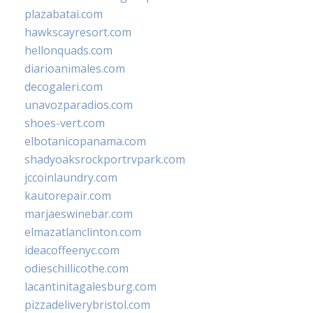
plazabatai.com
hawkscayresort.com
hellonquads.com
diarioanimales.com
decogaleri.com
unavozparadios.com
shoes-vert.com
elbotanicopanama.com
shadyoaksrockportrvpark.com
jccoinlaundry.com
kautorepair.com
marjaeswinebar.com
elmazatlanclinton.com
ideacoffeenyc.com
odieschillicothe.com
lacantinitagalesburg.com
pizzadeliverybristol.com