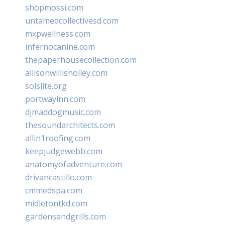
shopmossi.com
untamedcollectivesd.com
mxpwellness.com
infernocanine.com
thepaperhousecollection.com
allisonwillisholley.com
solslite.org
portwayinn.com
djmaddogmusic.com
thesoundarchitects.com
allin1roofing.com
keepjudgewebb.com
anatomyofadventure.com
drivancastillo.com
cmmedspa.com
midletontkd.com
gardensandgrills.com