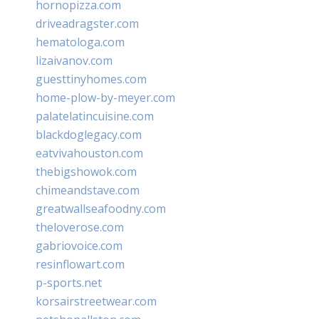
hornopizza.com
driveadragster.com
hematologa.com
lizaivanov.com
guesttinyhomes.com
home-plow-by-meyer.com
palatelatincuisine.com
blackdoglegacy.com
eatvivahouston.com
thebigshowok.com
chimeandstave.com
greatwallseafoodny.com
theloverose.com
gabriovoice.com
resinflowart.com
p-sports.net
korsairstreetwear.com