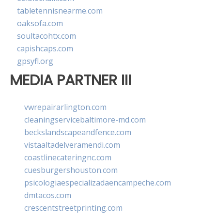
tabletennisnearme.com
oaksofa.com
soultacohtx.com
capishcaps.com
gpsyfl.org
MEDIA PARTNER III
vwrepairarlington.com
cleaningservicebaltimore-md.com
beckslandscapeandfence.com
vistaaltadelveramendi.com
coastlinecateringnc.com
cuesburgershouston.com
psicologiaespecializadaencampeche.com
dmtacos.com
crescentstreetprinting.com