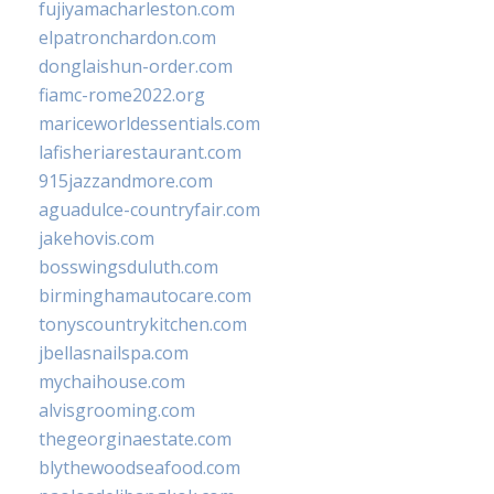
fujiyamacharleston.com
elpatronchardon.com
donglaishun-order.com
fiamc-rome2022.org
mariceworldessentials.com
lafisheriarestaurant.com
915jazzandmore.com
aguadulce-countryfair.com
jakehovis.com
bosswingsduluth.com
birminghamautocare.com
tonyscountrykitchen.com
jbellasnailspa.com
mychaihouse.com
alvisgrooming.com
thegeorginaestate.com
blythewoodseafood.com