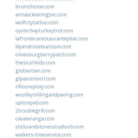
bruinshome.com
annascleaningsvc.com
wolfcitytattoo.com
oysterbayturkeytrot.com
lafronterarestauranteybar.com
lilyandrosetearoom.com
olivesburgberrypatch.com
theslushkids.com
giobastian.com
glpascensori.com
rifloorepoxy.com
woolleymillingandpaving.com
uptonpvd.com
2troublegrill.com
casateranga.com
sticksandstonesstudiooh.com
walkers-treeservice.com