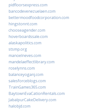
pidfloorsexpress.com
bancodevenezuelaen.com
bettermoodfoodcorporation.com
hingstonnt.com
chooseagender.com
hoverboardssale.com
alaskapolitics.com
stsmp.org
manoelneves.com
mandelaeffectlibrary.com
roselynns.com
balanceyoganj.com
salesforceblogs.com
TrainGames365.com
BaytownEvaCationRentals.com
JabalpurCakeDelivery.com
halobjd.com