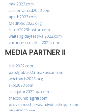
imkl2023.com
careerfaircsd2023.com
apsth2023.com
MedItRio2023.org
lcicon2023boston.com
waitangidayfestival2022.com
vacancesscolaires2022.com
MEDIA PARTNER II
isth2022.com
p2b2pabi2023-makassar.com
wocfparis2023.org
sinc2023.com
scdlqatar2022-qa.com
thecolumbiagrill.com
provisionscheeseandwineshoppe.com