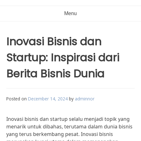
Menu
Inovasi Bisnis dan
Startup: Inspirasi dari
Berita Bisnis Dunia
Posted on
December 14, 2024
by
adminnor
Inovasi bisnis dan startup selalu menjadi topik yang
menarik untuk dibahas, terutama dalam dunia bisnis
yang terus berkembang pesat. Inovasi bisnis