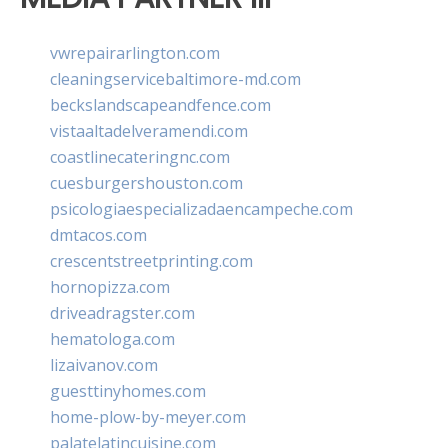
vwrepairarlington.com
cleaningservicebaltimore-md.com
beckslandscapeandfence.com
vistaaltadelveramendi.com
coastlinecateringnc.com
cuesburgershouston.com
psicologiaespecializadaencampeche.com
dmtacos.com
crescentstreetprinting.com
hornopizza.com
driveadragster.com
hematologa.com
lizaivanov.com
guesttinyhomes.com
home-plow-by-meyer.com
palatelatincuisine.com