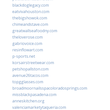
blackdoglegacy.com
eatvivahouston.com
thebigshowok.com
chimeandstave.com
greatwallseafoodny.com
theloverose.com
gabriovoice.com
resinflowart.com
p-sports.net
korsairstreetwear.com
petshopallston.com
avenue26tacos.com
topgglasses.com
broadmoornailsspacoloradosprings.com
missblackpasadena.com
anneskitchen.org
valenciamarketytaqueria.com