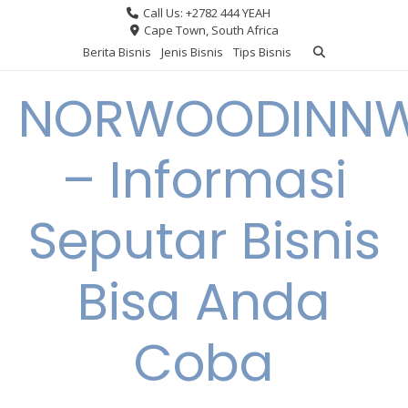
Skip
Call Us: +2782 444 YEAH
to
Cape Town, South Africa
content
Berita Bisnis
Jenis Bisnis
Tips Bisnis
NORWOODINNW
– Informasi
Seputar Bisnis
Bisa Anda
Coba