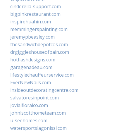
cinderella-support.com
bigpinkrestaurant.com
inspirehuahin.com
memmingerspainting.com
jeremypbeasley.com
thesandwichdepotcos.com
drgiggleshouseofpain.com
hotflashdesigns.com
garagenadeau.com
lifestylechauffeurservice.com
EverNewNails.com
insideoutdecoratingcentre.com
salvatoresinpoint.com
jovialfloralco.com
johnlscotthometeam.com
u-seehomes.com
watersportslagonissi.com