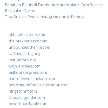
Panduan Bisnis di Facebook Marketplace: Cara Sukses
Berjualan Online
Tips Sukses Bisnis Instagram untuk Pemula
okhealthcareers.com
theintexperience.com
unboundedthefilm.com
catfriends-bg.org
marianlives.org
waywardtees.com
pidfloorsexpress.com
bancodevenezuelaen.com
bettermoodfoodcorporation.com
hingstonnt.com
chooseagender.com
hoverboardssale.com