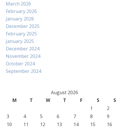
March 2026
February 2026
January 2026
December 2025
February 2025
January 2025
December 2024
November 2024
October 2024
September 2024
August 2026
M
T
W
T
F
S
S
1
2
3
4
5
6
7
8
9
10
11
12
13
14
15
16