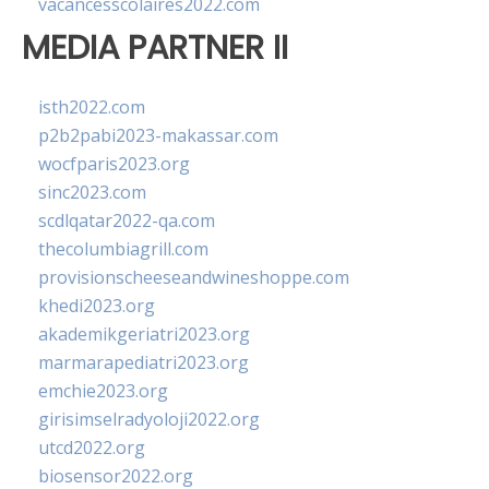
vacancesscolaires2022.com
MEDIA PARTNER II
isth2022.com
p2b2pabi2023-makassar.com
wocfparis2023.org
sinc2023.com
scdlqatar2022-qa.com
thecolumbiagrill.com
provisionscheeseandwineshoppe.com
khedi2023.org
akademikgeriatri2023.org
marmarapediatri2023.org
emchie2023.org
girisimselradyoloji2022.org
utcd2022.org
biosensor2022.org