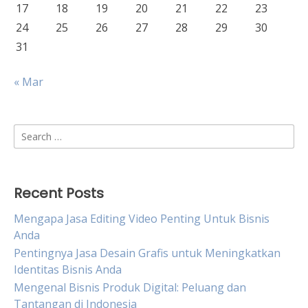
17
18
19
20
21
22
23
24
25
26
27
28
29
30
31
« Mar
Search
for:
Recent Posts
Mengapa Jasa Editing Video Penting Untuk Bisnis
Anda
Pentingnya Jasa Desain Grafis untuk Meningkatkan
Identitas Bisnis Anda
Mengenal Bisnis Produk Digital: Peluang dan
Tantangan di Indonesia