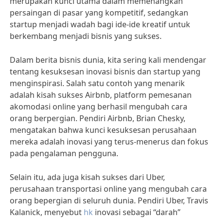
merupakan kunci utama dalam memenangkan
persaingan di pasar yang kompetitif, sedangkan
startup menjadi wadah bagi ide-ide kreatif untuk
berkembang menjadi bisnis yang sukses.
Dalam berita bisnis dunia, kita sering kali mendengar
tentang kesuksesan inovasi bisnis dan startup yang
menginspirasi. Salah satu contoh yang menarik
adalah kisah sukses Airbnb, platform pemesanan
akomodasi online yang berhasil mengubah cara
orang berpergian. Pendiri Airbnb, Brian Chesky,
mengatakan bahwa kunci kesuksesan perusahaan
mereka adalah inovasi yang terus-menerus dan fokus
pada pengalaman pengguna.
Selain itu, ada juga kisah sukses dari Uber,
perusahaan transportasi online yang mengubah cara
orang bepergian di seluruh dunia. Pendiri Uber, Travis
Kalanick, menyebut
hk
inovasi sebagai “darah”