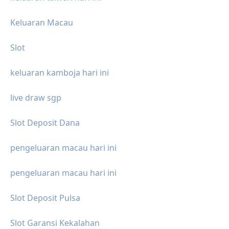
Keluaran Macau
Slot
keluaran kamboja hari ini
live draw sgp
Slot Deposit Dana
pengeluaran macau hari ini
pengeluaran macau hari ini
Slot Deposit Pulsa
Slot Garansi Kekalahan