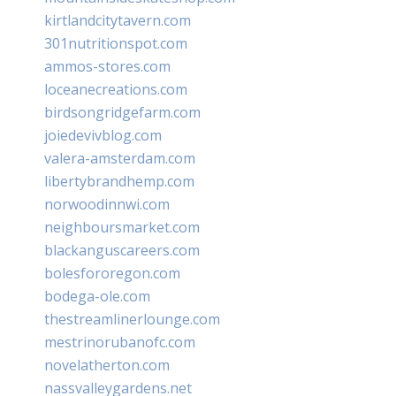
kirtlandcitytavern.com
301nutritionspot.com
ammos-stores.com
loceanecreations.com
birdsongridgefarm.com
joiedevivblog.com
valera-amsterdam.com
libertybrandhemp.com
norwoodinnwi.com
neighboursmarket.com
blackanguscareers.com
bolesfororegon.com
bodega-ole.com
thestreamlinerlounge.com
mestrinorubanofc.com
novelatherton.com
nassvalleygardens.net