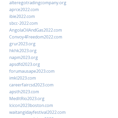
alteregotradingcompany.org
aprce2022.com
ibie2022.com
sbcc-2022.com
AngolaOilAndGas2022.com
Convoy4Freedom2022.com
grur2023.org
hkhk2023.org
napm2023.org
apsdfd2023.org
forumausape2023.com
imkl2023.com
careerfaircsd2023.com
apsth2023.com
MedItRio2023.org
lcicon2023boston.com
waitangidayfestival2022.com