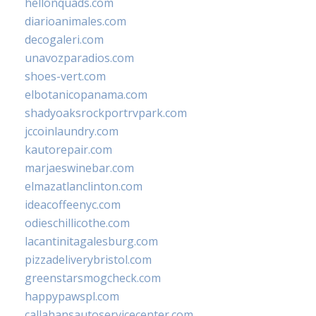
hellonquads.com
diarioanimales.com
decogaleri.com
unavozparadios.com
shoes-vert.com
elbotanicopanama.com
shadyoaksrockportrvpark.com
jccoinlaundry.com
kautorepair.com
marjaeswinebar.com
elmazatlanclinton.com
ideacoffeenyc.com
odieschillicothe.com
lacantinitagalesburg.com
pizzadeliverybristol.com
greenstarsmogcheck.com
happypawspl.com
callahansautoservicecenter.com