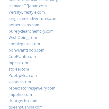
HamadaOfJapan.com
VersifyLifestyle.com
kingscreekadventures.com
antaeuslabs.com
purelycleanchemdry.com
WishOping.com
shoplegacee.com
bonvivantshop.com
CupPlante.com
mpzin.com
stcreal.com
PopUpFlea.com
valueml.com
rebeccatorresjewelry.com
jmpbliss.com
drjorgerico.com
queensushipa.com