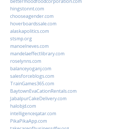
bettermoodfoodcorporation.com
hingstonnt.com
chooseagender.com
hoverboardssale.com
alaskapolitics.com
stsmp.org
manoelneves.com
mandelaeffectlibrary.com
roselynns.com
balanceyoganj.com
salesforceblogs.com
TrainGames365.com
BaytownEvaCationRentals.com
JabalpurCakeDelivery.com
halobjd.com
intelligenceqatar.com
PikaPikaApp.com
takecareofbusinessdfw.org