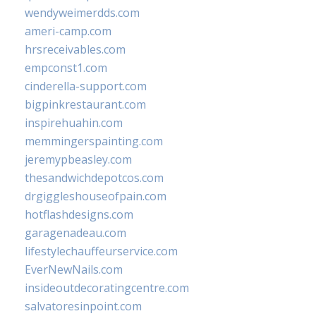
wendyweimerdds.com
ameri-camp.com
hrsreceivables.com
empconst1.com
cinderella-support.com
bigpinkrestaurant.com
inspirehuahin.com
memmingerspainting.com
jeremypbeasley.com
thesandwichdepotcos.com
drgiggleshouseofpain.com
hotflashdesigns.com
garagenadeau.com
lifestylechauffeurservice.com
EverNewNails.com
insideoutdecoratingcentre.com
salvatoresinpoint.com