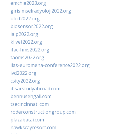
emchie2023.org
girisimselradyoloji2022.org
utcd2022.org
biosensor2022.org
ialp2022.org
klivet2022.org
ifac-hms2022.org
taoms2022.org
iias-euromena-conference2022.org
ivd2022.org
csity2022.org
ibsarstudyabroad.com
bennusehgall.com
tsecincinnati.com
roderconstructiongroup.com
plazabatai.com
hawkscayresort.com