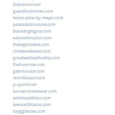
lizaivanov.com
guesttinyhomes.com
home-plow-by-meyer.com
palatelatincuisine.com
blackdoglegacy.com
eatvivahouston.com
thebigshowok.com
chimeandstave.com
greatwallseafoodny.com
theloverose.com
gabriovoice.com
resinflowart.com
p-sports.net
korsairstreetwear.com
petshopallston.com
avenue26tacos.com
topgglasses.com