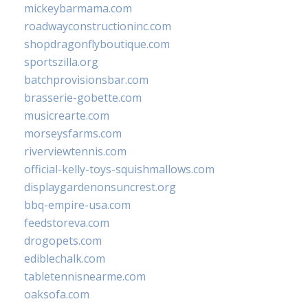
mickeybarmama.com
roadwayconstructioninc.com
shopdragonflyboutique.com
sportszilla.org
batchprovisionsbar.com
brasserie-gobette.com
musicrearte.com
morseysfarms.com
riverviewtennis.com
official-kelly-toys-squishmallows.com
displaygardenonsuncrest.org
bbq-empire-usa.com
feedstoreva.com
drogopets.com
ediblechalk.com
tabletennisnearme.com
oaksofa.com