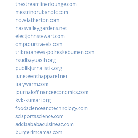
thestreamlinerlounge.com
mestrinorubanofc.com
novelatherton.com
nassvalleygardens.net
electjohnstewart.com
omptourtravels.com
tribratanews-polreskebumen.com
rsudbayuasih.org
publikjurnalistik.org
juneteenthapparel.net
italywarm.com
journaloffinanceeconomics.com
kvk-kumari.org
foodscienceandtechnology.com
scisportsscience.com
addisababacuisineaz.com
burgerimcamas.com