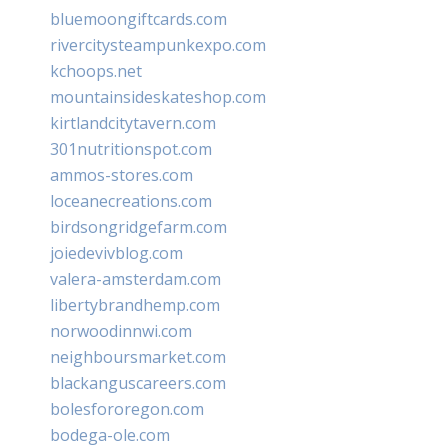
bluemoongiftcards.com
rivercitysteampunkexpo.com
kchoops.net
mountainsideskateshop.com
kirtlandcitytavern.com
301nutritionspot.com
ammos-stores.com
loceanecreations.com
birdsongridgefarm.com
joiedevivblog.com
valera-amsterdam.com
libertybrandhemp.com
norwoodinnwi.com
neighboursmarket.com
blackanguscareers.com
bolesfororegon.com
bodega-ole.com