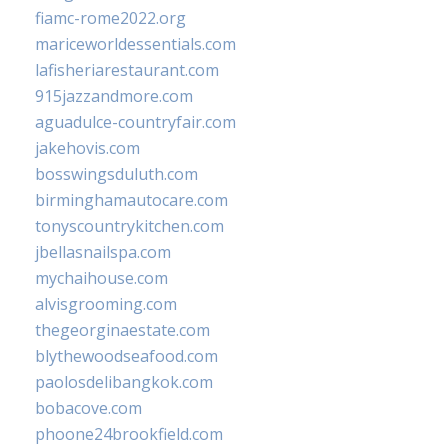
fiamc-rome2022.org
mariceworldessentials.com
lafisheriarestaurant.com
915jazzandmore.com
aguadulce-countryfair.com
jakehovis.com
bosswingsduluth.com
birminghamautocare.com
tonyscountrykitchen.com
jbellasnailspa.com
mychaihouse.com
alvisgrooming.com
thegeorginaestate.com
blythewoodseafood.com
paolosdelibangkok.com
bobacove.com
phoone24brookfield.com