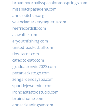
broadmoornailsspacoloradosprings.com
missblackpasadena.com
anneskitchen.org
valenciamarketytaqueria.com
reefrecordsllc.com
alawaffle.com
aryouthfishing.com
united-basketball.com
tios-tacos.com
cafecito-satx.com
graduacionviu2023.com
pecanjackstogo.com
zengardendayspa.com
sparklejewelryinc.com
ironcladtattoostudio.com
bruinshome.com
annascleaningsvc.com