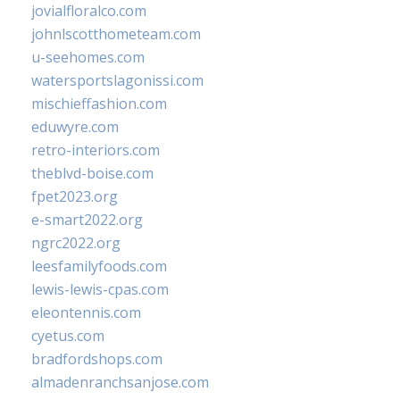
jovialfloralco.com
johnlscotthometeam.com
u-seehomes.com
watersportslagonissi.com
mischieffashion.com
eduwyre.com
retro-interiors.com
theblvd-boise.com
fpet2023.org
e-smart2022.org
ngrc2022.org
leesfamilyfoods.com
lewis-lewis-cpas.com
eleontennis.com
cyetus.com
bradfordshops.com
almadenranchsanjose.com