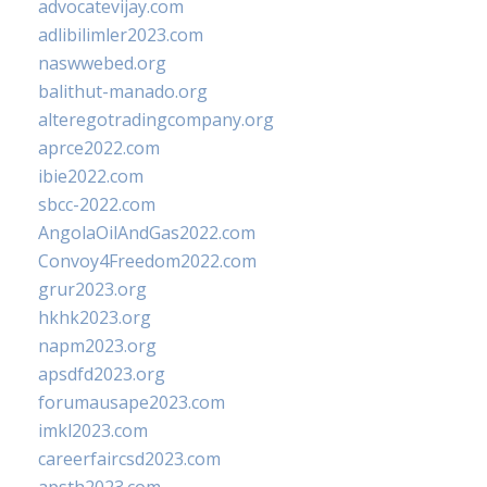
advocatevijay.com
adlibilimler2023.com
naswwebed.org
balithut-manado.org
alteregotradingcompany.org
aprce2022.com
ibie2022.com
sbcc-2022.com
AngolaOilAndGas2022.com
Convoy4Freedom2022.com
grur2023.org
hkhk2023.org
napm2023.org
apsdfd2023.org
forumausape2023.com
imkl2023.com
careerfaircsd2023.com