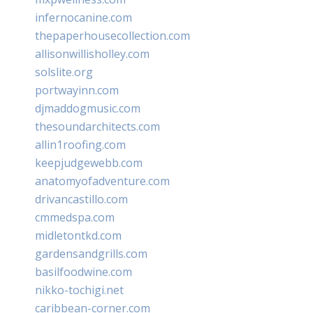
infernocanine.com
thepaperhousecollection.com
allisonwillisholley.com
solslite.org
portwayinn.com
djmaddogmusic.com
thesoundarchitects.com
allin1roofing.com
keepjudgewebb.com
anatomyofadventure.com
drivancastillo.com
cmmedspa.com
midletontkd.com
gardensandgrills.com
basilfoodwine.com
nikko-tochigi.net
caribbean-corner.com