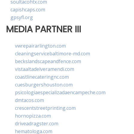
soultacohtx.com
capishcaps.com
gpsyfl.org
MEDIA PARTNER III
vwrepairarlington.com
cleaningservicebaltimore-md.com
beckslandscapeandfence.com
vistaaltadelveramendi.com
coastlinecateringnc.com
cuesburgershouston.com
psicologiaespecializadaencampeche.com
dmtacos.com
crescentstreetprinting.com
hornopizza.com
driveadragster.com
hematologa.com