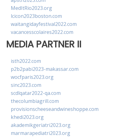
apsth2023.com
MedItRio2023.org
lcicon2023boston.com
waitangidayfestival2022.com
vacancesscolaires2022.com
MEDIA PARTNER II
isth2022.com
p2b2pabi2023-makassar.com
wocfparis2023.org
sinc2023.com
scdlqatar2022-qa.com
thecolumbiagrill.com
provisionscheeseandwineshoppe.com
khedi2023.org
akademikgeriatri2023.org
marmarapediatri2023.org