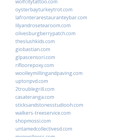
wolfcitytattoo.com
oysterbayturkeytrot.com
lafronterarestauranteybar.com
lilyandrosetearoom.com
olivesburgberrypatch.com
theslushkids.com
giobastian.com
glpascensori.com
rifloorepoxy.com
woolleymillingandpaving.com
uptonpvd.com
2troublegrill.com
casateranga.com
sticksandstonesstudiooh.com
walkers-treeservice.com
shopmossi.com
untamedcollectivesd.com
mxpwellness.com