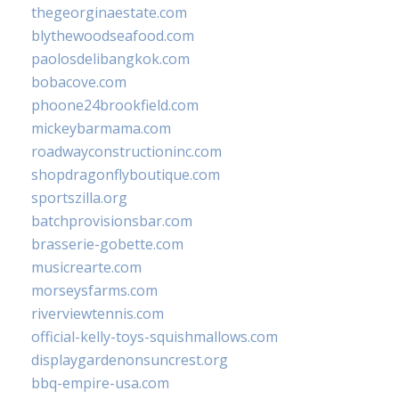
thegeorginaestate.com
blythewoodseafood.com
paolosdelibangkok.com
bobacove.com
phoone24brookfield.com
mickeybarmama.com
roadwayconstructioninc.com
shopdragonflyboutique.com
sportszilla.org
batchprovisionsbar.com
brasserie-gobette.com
musicrearte.com
morseysfarms.com
riverviewtennis.com
official-kelly-toys-squishmallows.com
displaygardenonsuncrest.org
bbq-empire-usa.com