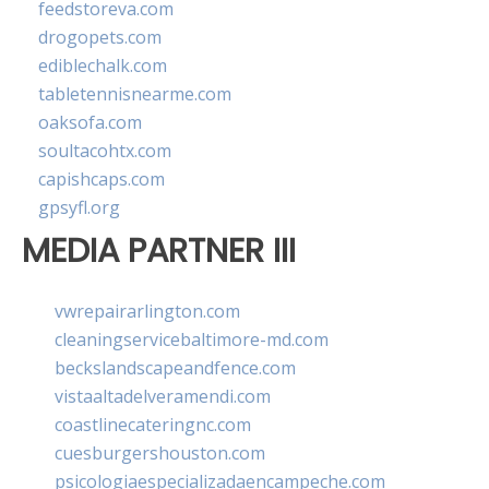
feedstoreva.com
drogopets.com
ediblechalk.com
tabletennisnearme.com
oaksofa.com
soultacohtx.com
capishcaps.com
gpsyfl.org
MEDIA PARTNER III
vwrepairarlington.com
cleaningservicebaltimore-md.com
beckslandscapeandfence.com
vistaaltadelveramendi.com
coastlinecateringnc.com
cuesburgershouston.com
psicologiaespecializadaencampeche.com