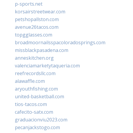
p-sports.net
korsairstreetwear.com
petshopallston.com
avenue26tacos.com
topgglasses.com
broadmoornailsspacoloradosprings.com
missblackpasadena.com
anneskitchen.org
valenciamarketytaqueria.com
reefrecordsllc.com
alawaffle.com
aryouthfishing.com
united-basketball.com
tios-tacos.com
cafecito-satx.com
graduacionviu2023.com
pecanjackstogo.com