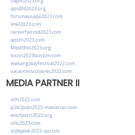
napm2023.org
apsdfd2023.org
forumausape2023.com
imkl2023.com
careerfaircsd2023.com
apsth2023.com
MedItRio2023.org
lcicon2023boston.com
waitangidayfestival2022.com
vacancesscolaires2022.com
MEDIA PARTNER II
isth2022.com
p2b2pabi2023-makassar.com
wocfparis2023.org
sinc2023.com
scdlqatar2022-qa.com