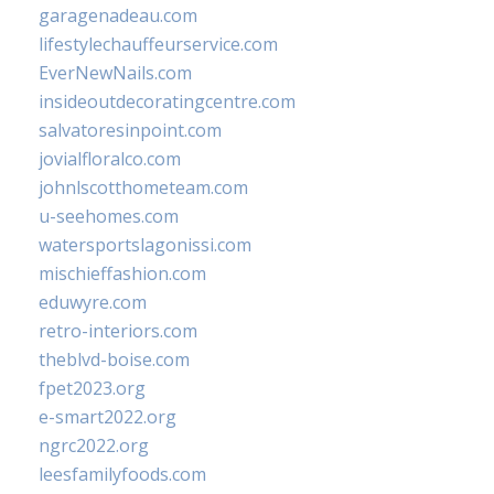
garagenadeau.com
lifestylechauffeurservice.com
EverNewNails.com
insideoutdecoratingcentre.com
salvatoresinpoint.com
jovialfloralco.com
johnlscotthometeam.com
u-seehomes.com
watersportslagonissi.com
mischieffashion.com
eduwyre.com
retro-interiors.com
theblvd-boise.com
fpet2023.org
e-smart2022.org
ngrc2022.org
leesfamilyfoods.com