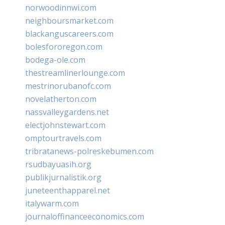
norwoodinnwi.com
neighboursmarket.com
blackanguscareers.com
bolesfororegon.com
bodega-ole.com
thestreamlinerlounge.com
mestrinorubanofc.com
novelatherton.com
nassvalleygardens.net
electjohnstewart.com
omptourtravels.com
tribratanews-polreskebumen.com
rsudbayuasih.org
publikjurnalistik.org
juneteenthapparel.net
italywarm.com
journaloffinanceeconomics.com