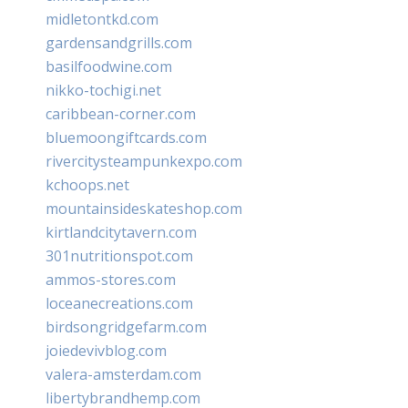
midletontkd.com
gardensandgrills.com
basilfoodwine.com
nikko-tochigi.net
caribbean-corner.com
bluemoongiftcards.com
rivercitysteampunkexpo.com
kchoops.net
mountainsideskateshop.com
kirtlandcitytavern.com
301nutritionspot.com
ammos-stores.com
loceanecreations.com
birdsongridgefarm.com
joiedevivblog.com
valera-amsterdam.com
libertybrandhemp.com