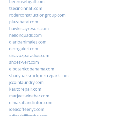
bennusehgall.com
tsecincinnati.com
roderconstructiongroup.com
plazabatai.com
hawkscayresort.com
hellonquads.com
diarioanimales.com
decogaleri.com
unavozparadios.com
shoes-vert.com
elbotanicopanama.com
shadyoaksrockportrvpark.com
jccoinlaundry.com
kautorepair.com
marjaeswinebar.com
elmazatlanclinton.com
ideacoffeenyc.com