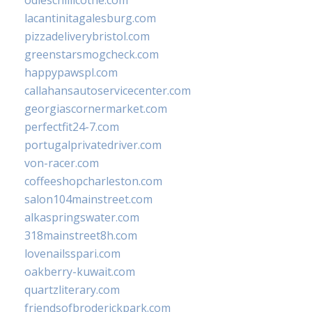
odieschillicothe.com
lacantinitagalesburg.com
pizzadeliverybristol.com
greenstarsmogcheck.com
happypawspl.com
callahansautoservicecenter.com
georgiascornermarket.com
perfectfit24-7.com
portugalprivatedriver.com
von-racer.com
coffeeshopcharleston.com
salon104mainstreet.com
alkaspringswater.com
318mainstreet8h.com
lovenailsspari.com
oakberry-kuwait.com
quartzliterary.com
friendsofbroderickpark.com