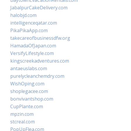
BaytownEvaCationRentals.com
JabalpurCakeDelivery.com
halobjd.com
intelligenceqatar.com
PikaPikaApp.com
takecareofbusinessdfw.org
HamadaOfJapan.com
VersifyLifestyle.com
kingscreekadventures.com
antaeuslabs.com
purelycleanchemdry.com
WishOping.com
shoplegacee.com
bonvivantshop.com
CupPlante.com
mpzin.com
stcreal.com
PopUpFlea.com