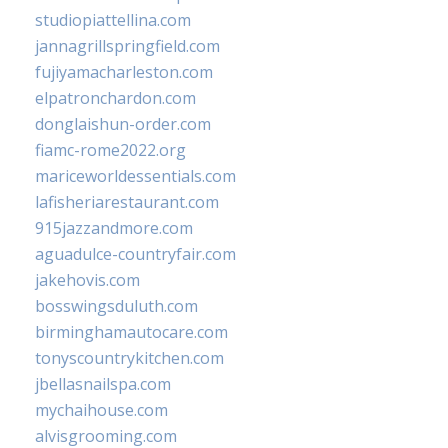
studiopiattellina.com
jannagrillspringfield.com
fujiyamacharleston.com
elpatronchardon.com
donglaishun-order.com
fiamc-rome2022.org
mariceworldessentials.com
lafisheriarestaurant.com
915jazzandmore.com
aguadulce-countryfair.com
jakehovis.com
bosswingsduluth.com
birminghamautocare.com
tonyscountrykitchen.com
jbellasnailspa.com
mychaihouse.com
alvisgrooming.com