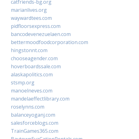
catfriends-bg.org
marianlives.org
waywardtees.com
pidfloorsexpress.com
bancodevenezuelaen.com
bettermoodfoodcorporation.com
hingstonnt.com
chooseagender.com
hoverboardssale.com
alaskapolitics.com
stsmp.org
manoelneves.com
mandelaeffectlibrary.com
roselynns.com
balanceyoganj.com
salesforceblogs.com
TrainGames365.com