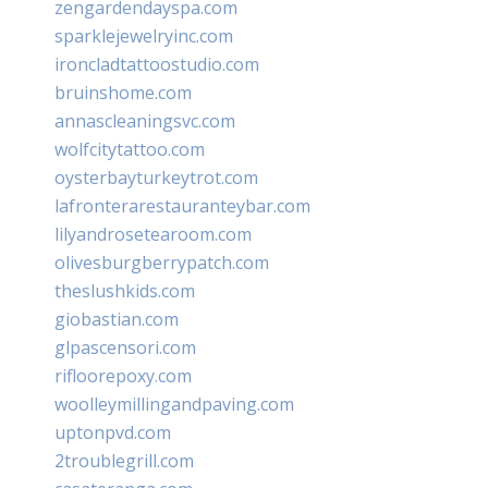
zengardendayspa.com
sparklejewelryinc.com
ironcladtattoostudio.com
bruinshome.com
annascleaningsvc.com
wolfcitytattoo.com
oysterbayturkeytrot.com
lafronterarestauranteybar.com
lilyandrosetearoom.com
olivesburgberrypatch.com
theslushkids.com
giobastian.com
glpascensori.com
rifloorepoxy.com
woolleymillingandpaving.com
uptonpvd.com
2troublegrill.com