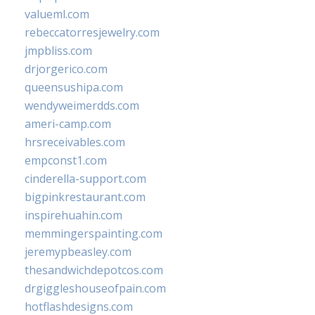
valueml.com
rebeccatorresjewelry.com
jmpbliss.com
drjorgerico.com
queensushipa.com
wendyweimerdds.com
ameri-camp.com
hrsreceivables.com
empconst1.com
cinderella-support.com
bigpinkrestaurant.com
inspirehuahin.com
memmingerspainting.com
jeremypbeasley.com
thesandwichdepotcos.com
drgiggleshouseofpain.com
hotflashdesigns.com