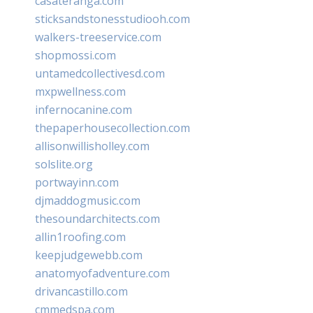
casateranga.com
sticksandstonesstudiooh.com
walkers-treeservice.com
shopmossi.com
untamedcollectivesd.com
mxpwellness.com
infernocanine.com
thepaperhousecollection.com
allisonwillisholley.com
solslite.org
portwayinn.com
djmaddogmusic.com
thesoundarchitects.com
allin1roofing.com
keepjudgewebb.com
anatomyofadventure.com
drivancastillo.com
cmmedspa.com