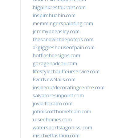
bigpinkrestaurant.com
inspirehuahin.com
memmingerspainting.com
jeremypbeasley.com
thesandwichdepotcos.com
drgiggleshouseofpain.com
hotflashdesigns.com
garagenadeau.com
lifestylechauffeurservice.com
EverNewNails.com
insideoutdecoratingcentre.com
salvatoresinpoint.com
jovialfloralco.com
johnlscotthometeam.com
u-seehomes.com
watersportslagonissi.com
mischieffashion.com