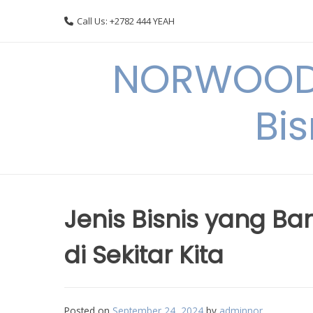
Skip
Call Us: +2782 444 YEAH
to
content
NORWOODI
Bi
Jenis Bisnis yang Ba
di Sekitar Kita
Posted on
September 24, 2024
by
adminnor