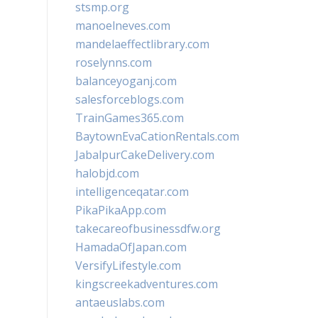
stsmp.org
manoelneves.com
mandelaeffectlibrary.com
roselynns.com
balanceyoganj.com
salesforceblogs.com
TrainGames365.com
BaytownEvaCationRentals.com
JabalpurCakeDelivery.com
halobjd.com
intelligenceqatar.com
PikaPikaApp.com
takecareofbusinessdfw.org
HamadaOfJapan.com
VersifyLifestyle.com
kingscreekadventures.com
antaeuslabs.com