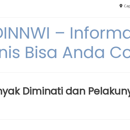
Cap
NNWI – Informas
snis Bisa Anda C
nyak Diminati dan Pelakun