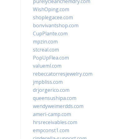
purelycleanchemdry.com
WishOping.com
shoplegacee.com
bonvivantshop.com
CupPlante.com
mpzin.com
stcreal.com
PopUpFlea.com
valueml.com
rebeccatorresjewelry.com
jmpbliss.com
drjorgerico.com
queensushipa.com
wendyweimerdds.com
ameri-camp.com
hrsreceivables.com
empconst1.com
cinderella-support.com