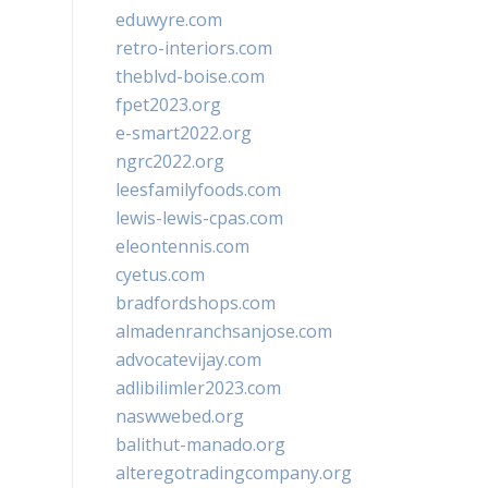
eduwyre.com
retro-interiors.com
theblvd-boise.com
fpet2023.org
e-smart2022.org
ngrc2022.org
leesfamilyfoods.com
lewis-lewis-cpas.com
eleontennis.com
cyetus.com
bradfordshops.com
almadenranchsanjose.com
advocatevijay.com
adlibilimler2023.com
naswwebed.org
balithut-manado.org
alteregotradingcompany.org