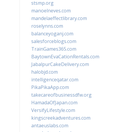
stsmp.org
manoelneves.com
mandelaeffectlibrary.com
roselynns.com
balanceyoganj.com
salesforceblogs.com
TrainGames365.com
BaytownEvaCationRentals.com
JabalpurCakeDelivery.com
halobjd.com
intelligenceqatar.com
PikaPikaApp.com
takecareofbusinessdfw.org
HamadaOfJapan.com
VersifyLifestyle.com
kingscreekadventures.com
antaeuslabs.com