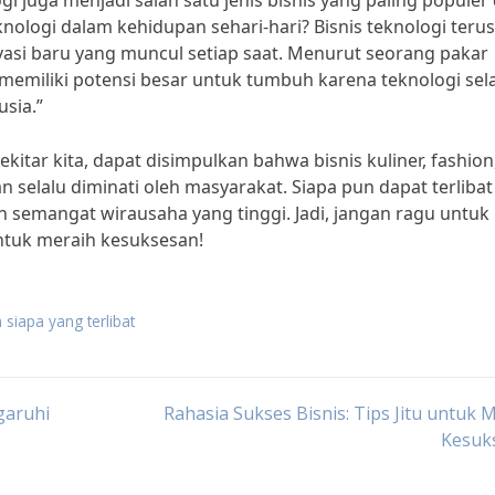
ogi juga menjadi salah satu jenis bisnis yang paling populer 
nologi dalam kehidupan sehari-hari? Bisnis teknologi terus
asi baru yang muncul setiap saat. Menurut seorang pakar
g memiliki potensi besar untuk tumbuh karena teknologi sel
sia.”
sekitar kita, dapat disimpulkan bahwa bisnis kuliner, fashion
 selalu diminati oleh masyarakat. Siapa pun dapat terlibat
dan semangat wirausaha yang tinggi. Jadi, jangan ragu untuk
untuk meraih kesuksesan!
n siapa yang terlibat
garuhi
Rahasia Sukses Bisnis: Tips Jitu untuk 
Kesuk