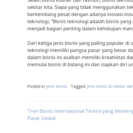
Selain bisnis kuliner dan fashion, bisnis teknol
sekitar kita. Siapa yang tidak menggunakan tek
berkembang pesat dengan adanya inovasi-inov
teknologi, “Bisnis teknologi adalah bisnis yan
menjadi bagian penting dalam kehidupan manu
Dari ketiga jenis bisnis yang paling populer di 
teknologi memiliki pangsa pasar yang besar dan
dalam bisnis ini asalkan memiliki kreativitas 
memulai bisnis di bidang ini dan siapkan diri 
Posted in
Jenis Bisnis
Tagged
jenis bisnis di sekitar da
Post
Tren Bisnis Internasional Terkini yang Memen
Pasar Global
navigation