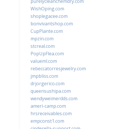
purelycleanchemdry.com
WishOping.com
shoplegacee.com
bonvivantshop.com
CupPlante.com
mpzin.com
stcreal.com
PopUpFlea.com
valueml.com
rebeccatorresjewelry.com
jmpbliss.com
drjorgerico.com
queensushipa.com
wendyweimerdds.com
ameri-camp.com
hrsreceivables.com
empconst1.com
cinderella-support.com