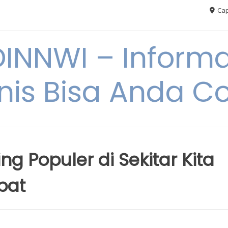
Cap
NNWI – Informas
snis Bisa Anda C
ing Populer di Sekitar Kita
bat