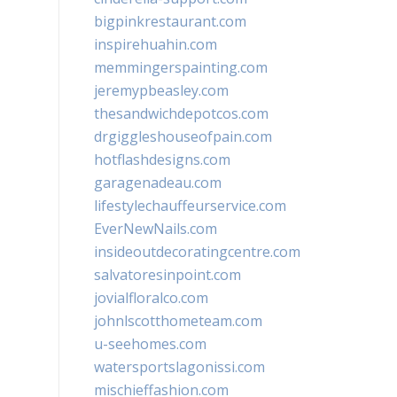
bigpinkrestaurant.com
inspirehuahin.com
memmingerspainting.com
jeremypbeasley.com
thesandwichdepotcos.com
drgiggleshouseofpain.com
hotflashdesigns.com
garagenadeau.com
lifestylechauffeurservice.com
EverNewNails.com
insideoutdecoratingcentre.com
salvatoresinpoint.com
jovialfloralco.com
johnlscotthometeam.com
u-seehomes.com
watersportslagonissi.com
mischieffashion.com