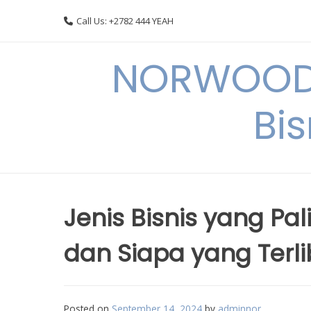
Skip
Call Us: +2782 444 YEAH
to
content
NORWOODI
Bi
Jenis Bisnis yang Pal
dan Siapa yang Terli
Posted on
September 14, 2024
by
adminnor