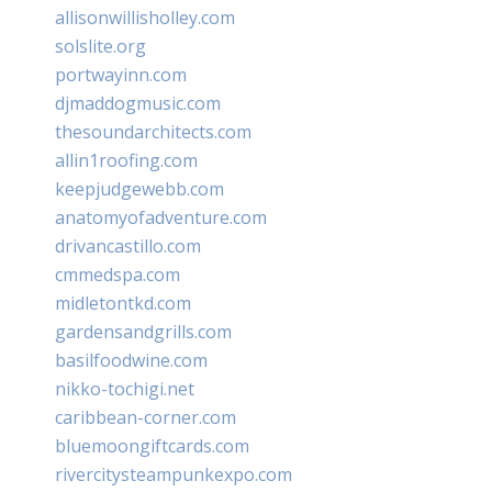
allisonwillisholley.com
solslite.org
portwayinn.com
djmaddogmusic.com
thesoundarchitects.com
allin1roofing.com
keepjudgewebb.com
anatomyofadventure.com
drivancastillo.com
cmmedspa.com
midletontkd.com
gardensandgrills.com
basilfoodwine.com
nikko-tochigi.net
caribbean-corner.com
bluemoongiftcards.com
rivercitysteampunkexpo.com