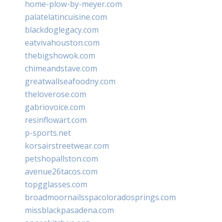
home-plow-by-meyer.com
palatelatincuisine.com
blackdoglegacy.com
eatvivahouston.com
thebigshowok.com
chimeandstave.com
greatwallseafoodny.com
theloverose.com
gabriovoice.com
resinflowart.com
p-sports.net
korsairstreetwear.com
petshopallston.com
avenue26tacos.com
topgglasses.com
broadmoornailsspacoloradosprings.com
missblackpasadena.com