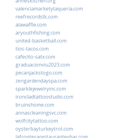
anneskitchen.org
valenciamarketytaqueria.com
reefrecordsllc.com
alawaffle.com
aryouthfishing.com
united-basketball.com
tios-tacos.com
cafecito-satx.com
graduacionviu2023.com
pecanjackstogo.com
zengardendayspa.com
sparklejewelryinc.com
ironcladtattoostudio.com
bruinshome.com
annascleaningsvc.com
wolfcitytattoo.com
oysterbayturkeytrot.com
lafronterarestauranteybar.com