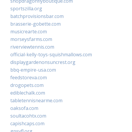
shopdragonflyboutique.com
sportszilla.org
batchprovisionsbar.com
brasserie-gobette.com
musicrearte.com
morseysfarms.com
riverviewtennis.com
official-kelly-toys-squishmallows.com
displaygardenonsuncrest.org
bbq-empire-usa.com
feedstoreva.com
drogopets.com
ediblechalk.com
tabletennisnearme.com
oaksofa.com
soultacohtx.com
capishcaps.com
gpsyfl.org