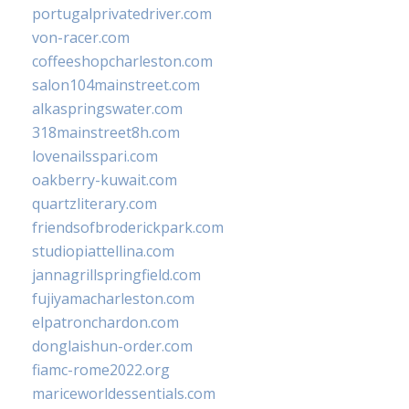
portugalprivatedriver.com
von-racer.com
coffeeshopcharleston.com
salon104mainstreet.com
alkaspringswater.com
318mainstreet8h.com
lovenailsspari.com
oakberry-kuwait.com
quartzliterary.com
friendsofbroderickpark.com
studiopiattellina.com
jannagrillspringfield.com
fujiyamacharleston.com
elpatronchardon.com
donglaishun-order.com
fiamc-rome2022.org
mariceworldessentials.com