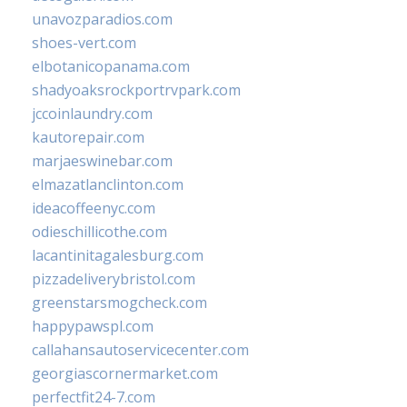
unavozparadios.com
shoes-vert.com
elbotanicopanama.com
shadyoaksrockportrvpark.com
jccoinlaundry.com
kautorepair.com
marjaeswinebar.com
elmazatlanclinton.com
ideacoffeenyc.com
odieschillicothe.com
lacantinitagalesburg.com
pizzadeliverybristol.com
greenstarsmogcheck.com
happypawspl.com
callahansautoservicecenter.com
georgiascornermarket.com
perfectfit24-7.com