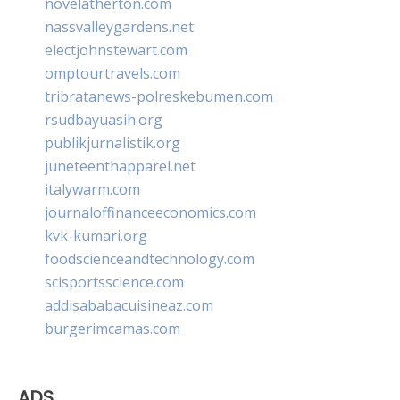
novelatherton.com
nassvalleygardens.net
electjohnstewart.com
omptourtravels.com
tribratanews-polreskebumen.com
rsudbayuasih.org
publikjurnalistik.org
juneteenthapparel.net
italywarm.com
journaloffinanceeconomics.com
kvk-kumari.org
foodscienceandtechnology.com
scisportsscience.com
addisababacuisineaz.com
burgerimcamas.com
ADS