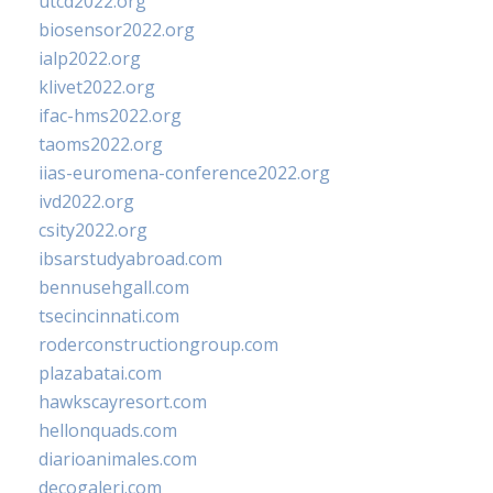
utcd2022.org
biosensor2022.org
ialp2022.org
klivet2022.org
ifac-hms2022.org
taoms2022.org
iias-euromena-conference2022.org
ivd2022.org
csity2022.org
ibsarstudyabroad.com
bennusehgall.com
tsecincinnati.com
roderconstructiongroup.com
plazabatai.com
hawkscayresort.com
hellonquads.com
diarioanimales.com
decogaleri.com