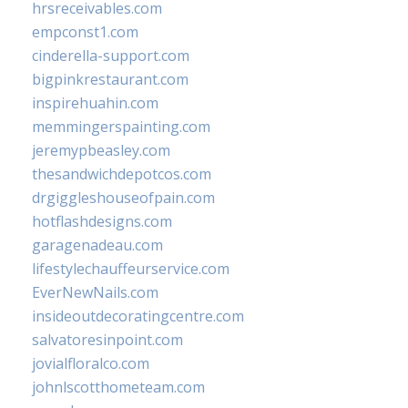
hrsreceivables.com
empconst1.com
cinderella-support.com
bigpinkrestaurant.com
inspirehuahin.com
memmingerspainting.com
jeremypbeasley.com
thesandwichdepotcos.com
drgiggleshouseofpain.com
hotflashdesigns.com
garagenadeau.com
lifestylechauffeurservice.com
EverNewNails.com
insideoutdecoratingcentre.com
salvatoresinpoint.com
jovialfloralco.com
johnlscotthometeam.com