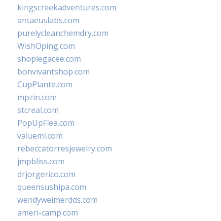
kingscreekadventures.com
antaeuslabs.com
purelycleanchemdry.com
WishOping.com
shoplegacee.com
bonvivantshop.com
CupPlante.com
mpzin.com
stcreal.com
PopUpFlea.com
valueml.com
rebeccatorresjewelry.com
jmpbliss.com
drjorgerico.com
queensushipa.com
wendyweimerdds.com
ameri-camp.com