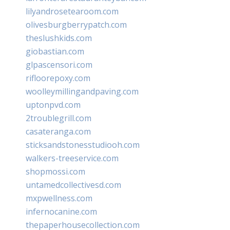
lilyandrosetearoom.com
olivesburgberrypatch.com
theslushkids.com
giobastian.com
glpascensori.com
rifloorepoxy.com
woolleymillingandpaving.com
uptonpvd.com
2troublegrill.com
casateranga.com
sticksandstonesstudiooh.com
walkers-treeservice.com
shopmossi.com
untamedcollectivesd.com
mxpwellness.com
infernocanine.com
thepaperhousecollection.com