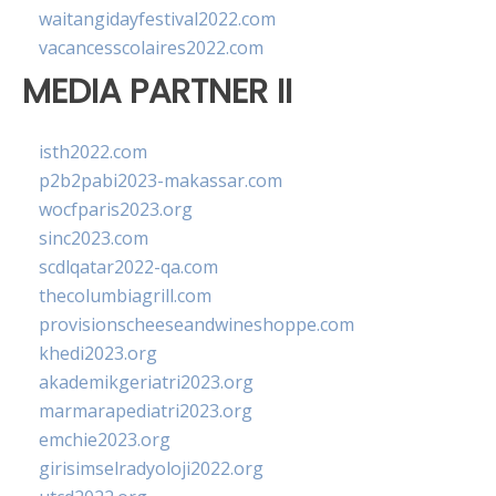
waitangidayfestival2022.com
vacancesscolaires2022.com
MEDIA PARTNER II
isth2022.com
p2b2pabi2023-makassar.com
wocfparis2023.org
sinc2023.com
scdlqatar2022-qa.com
thecolumbiagrill.com
provisionscheeseandwineshoppe.com
khedi2023.org
akademikgeriatri2023.org
marmarapediatri2023.org
emchie2023.org
girisimselradyoloji2022.org