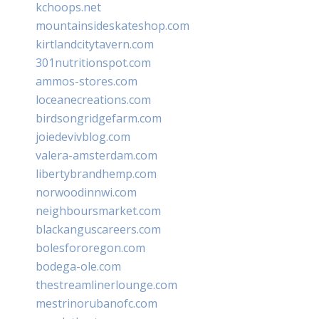
kchoops.net
mountainsideskateshop.com
kirtlandcitytavern.com
301nutritionspot.com
ammos-stores.com
loceanecreations.com
birdsongridgefarm.com
joiedevivblog.com
valera-amsterdam.com
libertybrandhemp.com
norwoodinnwi.com
neighboursmarket.com
blackanguscareers.com
bolesfororegon.com
bodega-ole.com
thestreamlinerlounge.com
mestrinorubanofc.com