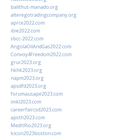
balithut-manado.org
alteregotradingcompany.org
aprce2022.com
ibie2022.com
sbcc-2022.com
AngolaOilAndGas2022.com
Convoy4Freedom2022.com
grur2023.org
hkhk2023.org
napm2023.org
apsdfd2023.org
forumausape2023.com
imkl2023.com
careerfaircsd2023.com
apsth2023.com
MedItRio2023.org
lcicon2023boston.com