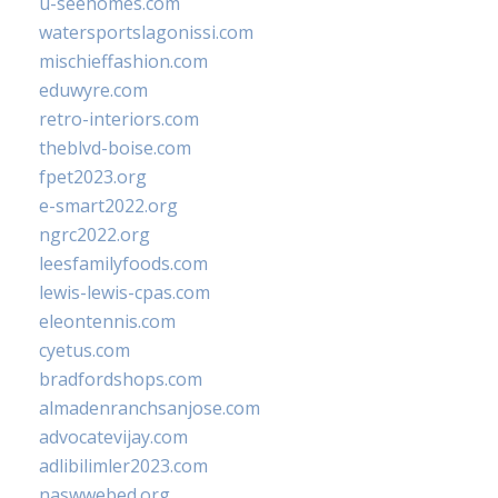
u-seehomes.com
watersportslagonissi.com
mischieffashion.com
eduwyre.com
retro-interiors.com
theblvd-boise.com
fpet2023.org
e-smart2022.org
ngrc2022.org
leesfamilyfoods.com
lewis-lewis-cpas.com
eleontennis.com
cyetus.com
bradfordshops.com
almadenranchsanjose.com
advocatevijay.com
adlibilimler2023.com
naswwebed.org