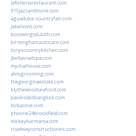
lafisheriarestaurant.com
915jazzandmore.com
aguadulce-countryfair.com
jakehovis.com
bosswingsduluth.com
birminghamautocare.com
tonyscountrykitchen.com
jbellasnailspa.com
mychaihouse.com
alvisgrooming.com
thegeorginaestate.com
blythewoodseafood.com
paolosdelibangkok.com
bobacove.com
phoone24brookfield.com
mickeybarmama.com
roadwayconstructioninc.com