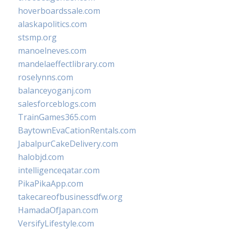
hoverboardssale.com
alaskapolitics.com
stsmp.org
manoelneves.com
mandelaeffectlibrary.com
roselynns.com
balanceyoganj.com
salesforceblogs.com
TrainGames365.com
BaytownEvaCationRentals.com
JabalpurCakeDelivery.com
halobjd.com
intelligenceqatar.com
PikaPikaApp.com
takecareofbusinessdfw.org
HamadaOfJapan.com
VersifyLifestyle.com