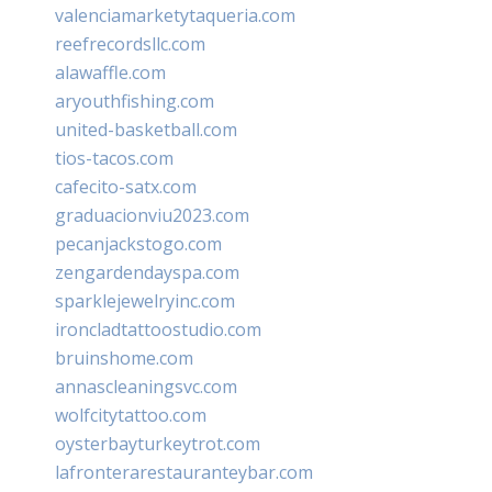
valenciamarketytaqueria.com
reefrecordsllc.com
alawaffle.com
aryouthfishing.com
united-basketball.com
tios-tacos.com
cafecito-satx.com
graduacionviu2023.com
pecanjackstogo.com
zengardendayspa.com
sparklejewelryinc.com
ironcladtattoostudio.com
bruinshome.com
annascleaningsvc.com
wolfcitytattoo.com
oysterbayturkeytrot.com
lafronterarestauranteybar.com