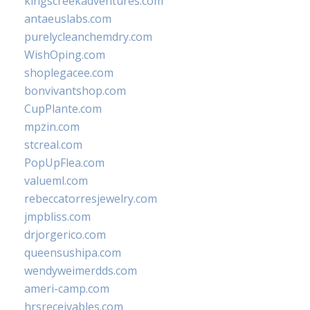
kingscreekadventures.com
antaeuslabs.com
purelycleanchemdry.com
WishOping.com
shoplegacee.com
bonvivantshop.com
CupPlante.com
mpzin.com
stcreal.com
PopUpFlea.com
valueml.com
rebeccatorresjewelry.com
jmpbliss.com
drjorgerico.com
queensushipa.com
wendyweimerdds.com
ameri-camp.com
hrsreceivables.com