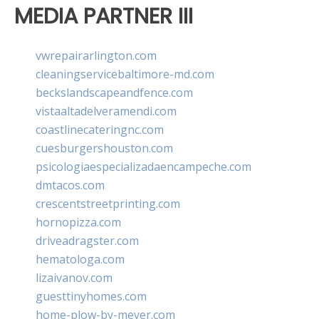
MEDIA PARTNER III
vwrepairarlington.com
cleaningservicebaltimore-md.com
beckslandscapeandfence.com
vistaaltadelveramendi.com
coastlinecateringnc.com
cuesburgershouston.com
psicologiaespecializadaencampeche.com
dmtacos.com
crescentstreetprinting.com
hornopizza.com
driveadragster.com
hematologa.com
lizaivanov.com
guesttinyhomes.com
home-plow-by-meyer.com