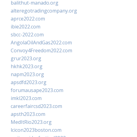
balithut-manado.org
alteregotradingcompany.org
aprce2022.com
ibie2022.com
sbcc-2022.com
AngolaOilAndGas2022.com
Convoy4Freedom2022.com
grur2023.org
hkhk2023.org
napm2023.org
apsdfd2023.org
forumausape2023.com
imkl2023.com
careerfaircsd2023.com
apsth2023.com
MedItRio2023.org
lcicon2023boston.com