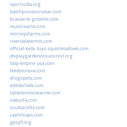
sportszilla.org
batchprovisionsbar.com
brasserie-gobette.com
musicrearte.com
morseysfarms.com
riverviewtennis.com
official-kelly-toys-squishmallows.com
displaygardenonsuncrest.org
bbq-empire-usa.com
feedstoreva.com
drogopets.com
ediblechalk.com
tabletennisnearme.com
oaksofa.com
soultacohtx.com
capishcaps.com
gpsyfl.org