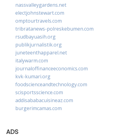
nassvalleygardens.net
electjohnstewart.com
omptourtravels.com
tribratanews-polreskebumen.com
rsudbayuasih.org
publikjurnalistik.org
juneteenthapparel.net
italywarm.com
journaloffinanceeconomics.com
kvk-kumari.org
foodscienceandtechnology.com
scisportsscience.com
addisababacuisineaz.com
burgerimcamas.com
ADS