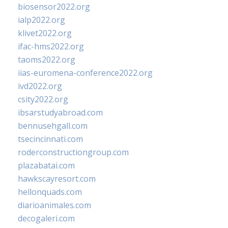
biosensor2022.org
ialp2022.org
klivet2022.org
ifac-hms2022.org
taoms2022.org
iias-euromena-conference2022.org
ivd2022.org
csity2022.org
ibsarstudyabroad.com
bennusehgall.com
tsecincinnati.com
roderconstructiongroup.com
plazabatai.com
hawkscayresort.com
hellonquads.com
diarioanimales.com
decogaleri.com