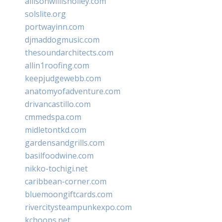
allisonwillisholley.com
solslite.org
portwayinn.com
djmaddogmusic.com
thesoundarchitects.com
allin1roofing.com
keepjudgewebb.com
anatomyofadventure.com
drivancastillo.com
cmmedspa.com
midletontkd.com
gardensandgrills.com
basilfoodwine.com
nikko-tochigi.net
caribbean-corner.com
bluemoongiftcards.com
rivercitysteampunkexpo.com
kchoops.net