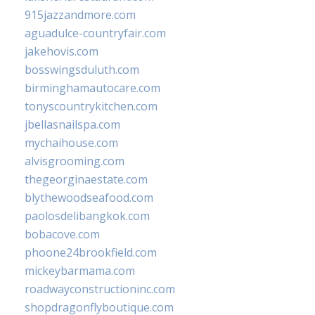
915jazzandmore.com
aguadulce-countryfair.com
jakehovis.com
bosswingsduluth.com
birminghamautocare.com
tonyscountrykitchen.com
jbellasnailspa.com
mychaihouse.com
alvisgrooming.com
thegeorginaestate.com
blythewoodseafood.com
paolosdelibangkok.com
bobacove.com
phoone24brookfield.com
mickeybarmama.com
roadwayconstructioninc.com
shopdragonflyboutique.com