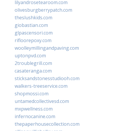
lilyandrosetearoom.com
olivesburgberrypatch.com
theslushkids.com
giobastian.com
glpascensori.com
rifloorepoxy.com
woolleymillingandpaving.com
uptonpvd.com
2troublegrill.com
casateranga.com
sticksandstonesstudiooh.com
walkers-treeservice.com
shopmossi.com
untamedcollectivesd.com
mxpwellness.com
infernocanine.com
thepaperhousecollection.com