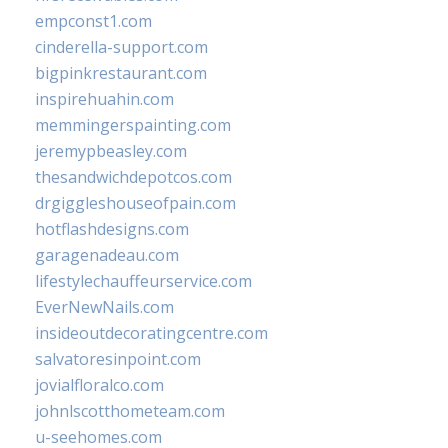
empconst1.com
cinderella-support.com
bigpinkrestaurant.com
inspirehuahin.com
memmingerspainting.com
jeremypbeasley.com
thesandwichdepotcos.com
drgiggleshouseofpain.com
hotflashdesigns.com
garagenadeau.com
lifestylechauffeurservice.com
EverNewNails.com
insideoutdecoratingcentre.com
salvatoresinpoint.com
jovialfloralco.com
johnlscotthometeam.com
u-seehomes.com