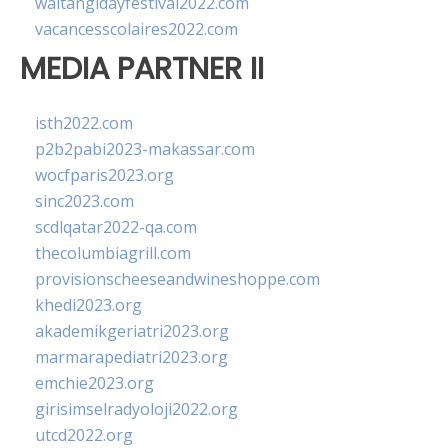
waitangidayfestival2022.com
vacancesscolaires2022.com
MEDIA PARTNER II
isth2022.com
p2b2pabi2023-makassar.com
wocfparis2023.org
sinc2023.com
scdlqatar2022-qa.com
thecolumbiagrill.com
provisionscheeseandwineshoppe.com
khedi2023.org
akademikgeriatri2023.org
marmarapediatri2023.org
emchie2023.org
girisimselradyoloji2022.org
utcd2022.org