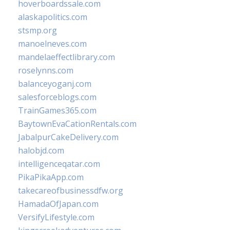
hoverboardssale.com
alaskapolitics.com
stsmp.org
manoelneves.com
mandelaeffectlibrary.com
roselynns.com
balanceyoganj.com
salesforceblogs.com
TrainGames365.com
BaytownEvaCationRentals.com
JabalpurCakeDelivery.com
halobjd.com
intelligenceqatar.com
PikaPikaApp.com
takecareofbusinessdfw.org
HamadaOfJapan.com
VersifyLifestyle.com