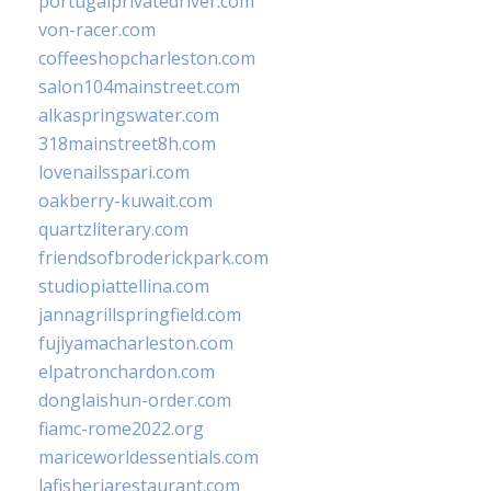
portugalprivatedriver.com
von-racer.com
coffeeshopcharleston.com
salon104mainstreet.com
alkaspringswater.com
318mainstreet8h.com
lovenailsspari.com
oakberry-kuwait.com
quartzliterary.com
friendsofbroderickpark.com
studiopiattellina.com
jannagrillspringfield.com
fujiyamacharleston.com
elpatronchardon.com
donglaishun-order.com
fiamc-rome2022.org
mariceworldessentials.com
lafisheriarestaurant.com