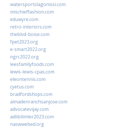
watersportslagonissi.com
mischieffashion.com
eduwyre.com
retro-interiors.com
theblvd-boise.com
fpet2023.org
e-smart2022.org
ngrc2022.org
leesfamilyfoods.com
lewis-lewis-cpas.com
eleontennis.com
cyetus.com
bradfordshops.com
almadenranchsanjose.com
advocatevijay.com
adlibilimler2023.com
naswwebed.org