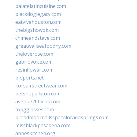
palatelatincuisine.com
blackdoglegacy.com
eatvivahouston.com
thebigshowok.com
chimeandstave.com
greatwallseafoodny.com
theloverose.com
gabriovoice.com
resinflowart.com
p-sports.net
korsairstreetwear.com
petshopallston.com
avenue26tacos.com
topgglasses.com
broadmoornailsspacoloradosprings.com
missblackpasadena.com
anneskitchen.org