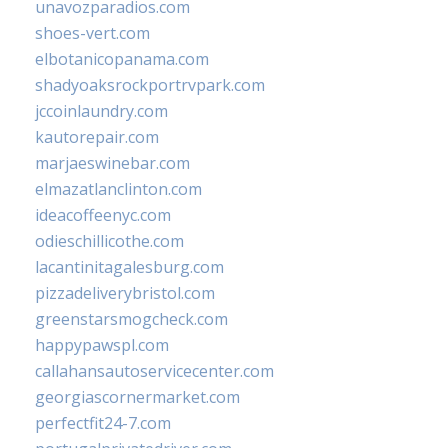
unavozparadios.com
shoes-vert.com
elbotanicopanama.com
shadyoaksrockportrvpark.com
jccoinlaundry.com
kautorepair.com
marjaeswinebar.com
elmazatlanclinton.com
ideacoffeenyc.com
odieschillicothe.com
lacantinitagalesburg.com
pizzadeliverybristol.com
greenstarsmogcheck.com
happypawspl.com
callahansautoservicecenter.com
georgiascornermarket.com
perfectfit24-7.com