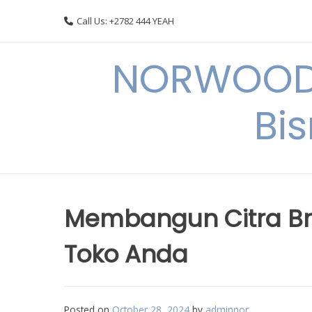
Skip
Call Us: +2782 444 YEAH
to
content
NORWOODI
Bi
Membangun Citra Bra
Toko Anda
Posted on
October 28, 2024
by
adminnor