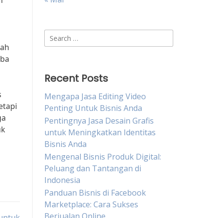
n
Search
for:
lah
oba
Recent Posts
s
Mengapa Jasa Editing Video
etapi
Penting Untuk Bisnis Anda
ga
Pentingnya Jasa Desain Grafis
uk
untuk Meningkatkan Identitas
Bisnis Anda
Mengenal Bisnis Produk Digital:
Peluang dan Tantangan di
Indonesia
Panduan Bisnis di Facebook
Marketplace: Cara Sukses
Berjualan Online
untuk