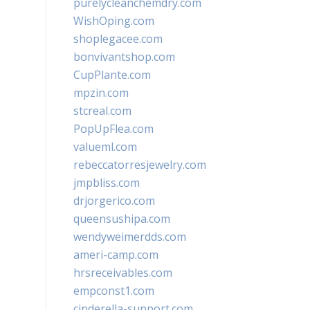
purelycleanchemdry.com
WishOping.com
shoplegacee.com
bonvivantshop.com
CupPlante.com
mpzin.com
stcreal.com
PopUpFlea.com
valueml.com
rebeccatorresjewelry.com
jmpbliss.com
drjorgerico.com
queensushipa.com
wendyweimerdds.com
ameri-camp.com
hrsreceivables.com
empconst1.com
cinderella-support.com