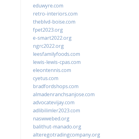
eduwyre.com
retro-interiors.com
theblvd-boise.com
fpet2023.org
e-smart2022.org
ngrc2022.org
leesfamilyfoods.com
lewis-lewis-cpas.com
eleontennis.com
cyetus.com
bradfordshops.com
almadenranchsanjose.com
advocatevijay.com
adlibilimler2023.com
naswwebed.org
balithut-manado.org
alteregotradingcompany.org