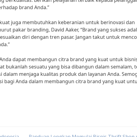
 berkualitas. Berikan pelayanan terbaik kepada pelangga
erhadap brand Anda.”
 kuat juga membutuhkan keberanian untuk berinovasi dan
rut pakar branding, David Aaker, “Brand yang sukses ada
suaikan diri dengan tren pasar. Jangan takut untuk menc
nda.”
Anda dapat membangun citra brand yang kuat untuk bisni
uat bukanlah sesuatu yang bisa dibangun dalam semalam, t
i dalam menjaga kualitas produk dan layanan Anda. Semo
asi bagi Anda dalam membangun citra brand yang kuat unt
Indonesia
Panduan Lengkap Memulai Bisnis Thrift Shop 