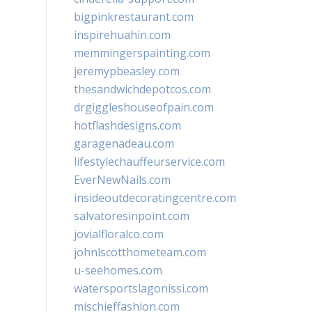
bigpinkrestaurant.com
inspirehuahin.com
memmingerspainting.com
jeremypbeasley.com
thesandwichdepotcos.com
drgiggleshouseofpain.com
hotflashdesigns.com
garagenadeau.com
lifestylechauffeurservice.com
EverNewNails.com
insideoutdecoratingcentre.com
salvatoresinpoint.com
jovialfloralco.com
johnlscotthometeam.com
u-seehomes.com
watersportslagonissi.com
mischieffashion.com