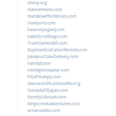
stsmp.org
manoelneves.com
mandelaeffectlibrary.com
roselynns.com
balanceyoganj.com
salesforceblogs.com
TrainGames365.com
BaytownEvaCationRentals.com
JabalpurCakeDelivery.com
halobjd.com
intelligenceqatar.com
PikaPikaApp.com
takecareofbusinessdfw.org
HamadaOfJapan.com
VersifyLifestyle.com
kingscreekadventures.com
antaeuslabs.com