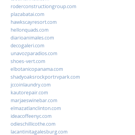
roderconstructiongroup.com
plazabatai.com
hawkscayresort.com
hellonquads.com
diarioanimales.com
decogaleri.com
unavozparadios.com
shoes-vert.com
elbotanicopanama.com
shadyoaksrockportrvpark.com
jccoinlaundry.com
kautorepair.com
marjaeswinebar.com
elmazatlanclinton.com
ideacoffeenyc.com
odieschillicothe.com
lacantinitagalesburg.com