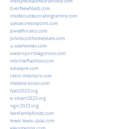
lifestylechauffeurservice.com
EverNewNails.com
insideoutdecoratingcentre.com
salvatoresinpoint.com
jovialfloralco.com
johnlscotthometeam.com
u-seehomes.com
watersportslagonissi.com
mischieffashion.com
eduwyre.com
retro-interiors.com
theblvd-boise.com
fpet2023.org
e-smart2022.org
ngrc2022.org
leesfamilyfoods.com
lewis-lewis-cpas.com
eleontennis.com