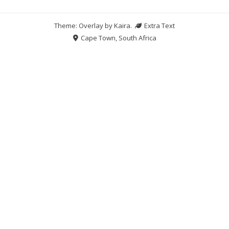
Theme: Overlay by
Kaira
.
Extra Text
Cape Town, South Africa