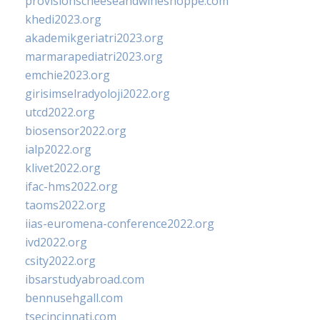
provisionscheeseandwineshoppe.com
khedi2023.org
akademikgeriatri2023.org
marmarapediatri2023.org
emchie2023.org
girisimselradyoloji2022.org
utcd2022.org
biosensor2022.org
ialp2022.org
klivet2022.org
ifac-hms2022.org
taoms2022.org
iias-euromena-conference2022.org
ivd2022.org
csity2022.org
ibsarstudyabroad.com
bennusehgall.com
tsecincinnati.com