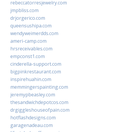
rebeccatorresjewelry.com
jmpbliss.com
drjorgerico.com
queensushipa.com
wendyweimerdds.com
ameri-camp.com
hrsreceivables.com
empconst1.com
cinderella-support.com
bigpinkrestaurant.com
inspirehuahin.com
memmingerspainting.com
jeremypbeasley.com
thesandwichdepotcos.com
drgiggleshouseofpain.com
hotflashdesigns.com
garagenadeau.com