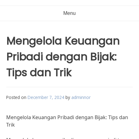
Menu
Mengelola Keuangan
Pribadi dengan Bijak:
Tips dan Trik
Posted on
December 7, 2024
by
adminnor
Mengelola Keuangan Pribadi dengan Bijak: Tips dan
Trik