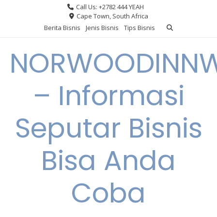
Skip
Call Us: +2782 444 YEAH
to
Cape Town, South Africa
content
Berita Bisnis
Jenis Bisnis
Tips Bisnis
NORWOODINNW
– Informasi
Seputar Bisnis
Bisa Anda
Coba