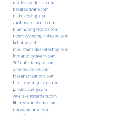
gardensandgrills.com
basilfoodwine.com
nikko-tochigi.net
caribbean-corner.com
bluemoongiftcards.com
rivercitysteampunkexpo.com
kchoops.net
mountainsideskateshop.com
kirtlandcitytavern.com
301nutritionspot.com
ammos-stores.com
loceanecreations.com
birdsongridgefarm.com
joiedevivblog.com
valera-amsterdam.com
libertybrandhemp.com
norwoodinnwi.com