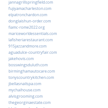
jannagrillspringfield.com
fujiyamacharleston.com
elpatronchardon.com
donglaishun-order.com
fiamc-rome2022.org
mariceworldessentials.com
lafisheriarestaurant.com
915jazzandmore.com
aguadulce-countryfair.com
jakehovis.com
bosswingsduluth.com
birminghamautocare.com
tonyscountrykitchen.com
jbellasnailspa.com
mychaihouse.com
alvisgrooming.com
thegeorginaestate.com