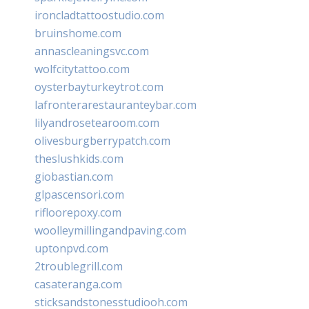
ironcladtattoostudio.com
bruinshome.com
annascleaningsvc.com
wolfcitytattoo.com
oysterbayturkeytrot.com
lafronterarestauranteybar.com
lilyandrosetearoom.com
olivesburgberrypatch.com
theslushkids.com
giobastian.com
glpascensori.com
rifloorepoxy.com
woolleymillingandpaving.com
uptonpvd.com
2troublegrill.com
casateranga.com
sticksandstonesstudiooh.com