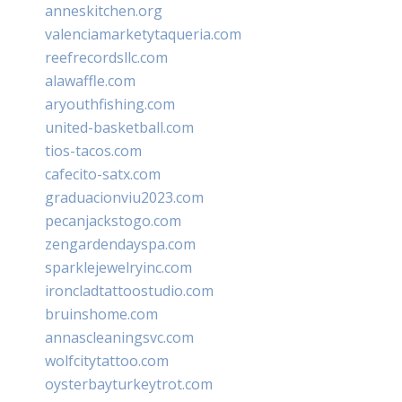
anneskitchen.org
valenciamarketytaqueria.com
reefrecordsllc.com
alawaffle.com
aryouthfishing.com
united-basketball.com
tios-tacos.com
cafecito-satx.com
graduacionviu2023.com
pecanjackstogo.com
zengardendayspa.com
sparklejewelryinc.com
ironcladtattoostudio.com
bruinshome.com
annascleaningsvc.com
wolfcitytattoo.com
oysterbayturkeytrot.com