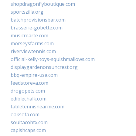
shopdragonflyboutique.com
sportszilla.org
batchprovisionsbar.com
brasserie-gobette.com
musicrearte.com
morseysfarms.com
riverviewtennis.com
official-kelly-toys-squishmallows.com
displaygardenonsuncrest.org
bbq-empire-usa.com
feedstoreva.com
drogopets.com
ediblechalk.com
tabletennisnearme.com
oaksofa.com
soultacohtx.com
capishcaps.com