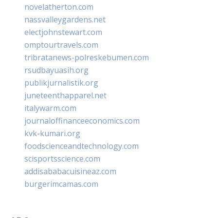
novelatherton.com
nassvalleygardens.net
electjohnstewart.com
omptourtravels.com
tribratanews-polreskebumen.com
rsudbayuasih.org
publikjurnalistik.org
juneteenthapparel.net
italywarm.com
journaloffinanceeconomics.com
kvk-kumari.org
foodscienceandtechnology.com
scisportsscience.com
addisababacuisineaz.com
burgerimcamas.com