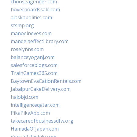
chooseagender.com
hoverboardssale.com
alaskapolitics.com
stsmp.org
manoelneves.com
mandelaeffectlibrary.com
roselynns.com
balanceyoganj.com
salesforceblogs.com
TrainGames365.com
BaytownEvaCationRentals.com
JabalpurCakeDelivery.com
halobjd.com
intelligenceqatar.com
PikaPikaApp.com
takecareofbusinessdfw.org
HamadaOfJapan.com
VersifyLifestyle.com