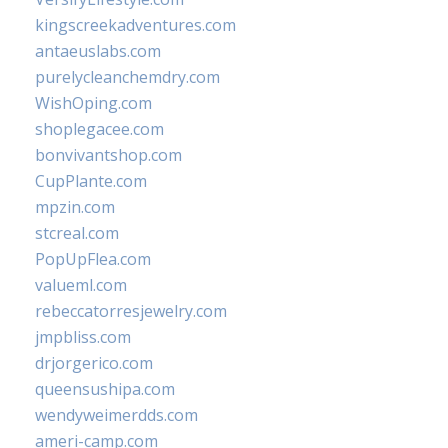
kingscreekadventures.com
antaeuslabs.com
purelycleanchemdry.com
WishOping.com
shoplegacee.com
bonvivantshop.com
CupPlante.com
mpzin.com
stcreal.com
PopUpFlea.com
valueml.com
rebeccatorresjewelry.com
jmpbliss.com
drjorgerico.com
queensushipa.com
wendyweimerdds.com
ameri-camp.com