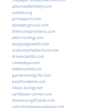
allisonwillisholley.com
solslite.org
portwayinn.com
djmaddogmusic.com
thesoundarchitects.com
allin1roofing.com
keepjudgewebb.com
anatomyofadventure.com
drivancastillo.com
cmmedspa.com
midletontkd.com
gardensandgrills.com
basilfoodwine.com
nikko-tochigi.net
caribbean-corner.com
bluemoongiftcards.com
rivercitysteampunkexpo.com