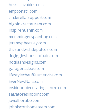
hrsreceivables.com
empconst1.com
cinderella-support.com
bigpinkrestaurant.com
inspirehuahin.com
memmingerspainting.com
jeremypbeasley.com
thesandwichdepotcos.com
drgiggleshouseofpain.com
hotflashdesigns.com
garagenadeau.com
lifestylechauffeurservice.com
EverNewNails.com
insideoutdecoratingcentre.com
salvatoresinpoint.com
jovialfloralco.com
johnlscotthometeam.com