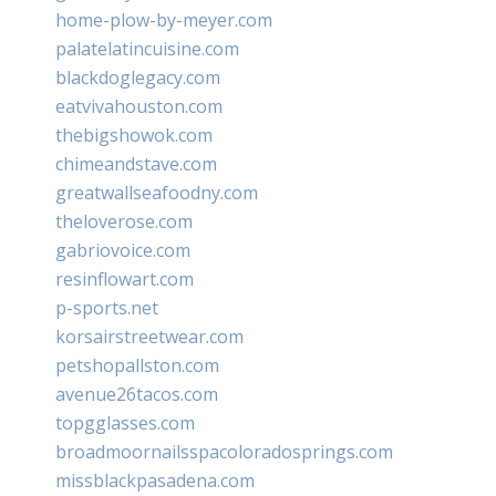
home-plow-by-meyer.com
palatelatincuisine.com
blackdoglegacy.com
eatvivahouston.com
thebigshowok.com
chimeandstave.com
greatwallseafoodny.com
theloverose.com
gabriovoice.com
resinflowart.com
p-sports.net
korsairstreetwear.com
petshopallston.com
avenue26tacos.com
topgglasses.com
broadmoornailsspacoloradosprings.com
missblackpasadena.com