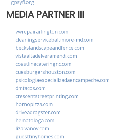
gpsyfl.org
MEDIA PARTNER III
vwrepairarlington.com
cleaningservicebaltimore-md.com
beckslandscapeandfence.com
vistaaltadelveramendi.com
coastlinecateringnc.com
cuesburgershouston.com
psicologiaespecializadaencampeche.com
dmtacos.com
crescentstreetprinting.com
hornopizza.com
driveadragster.com
hematologa.com
lizaivanov.com
guesttinyhomes.com