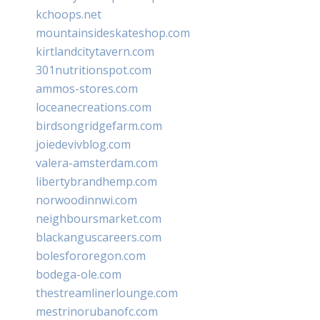
kchoops.net
mountainsideskateshop.com
kirtlandcitytavern.com
301nutritionspot.com
ammos-stores.com
loceanecreations.com
birdsongridgefarm.com
joiedevivblog.com
valera-amsterdam.com
libertybrandhemp.com
norwoodinnwi.com
neighboursmarket.com
blackanguscareers.com
bolesfororegon.com
bodega-ole.com
thestreamlinerlounge.com
mestrinorubanofc.com