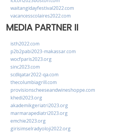
lcicon2023boston.com
waitangidayfestival2022.com
vacancesscolaires2022.com
MEDIA PARTNER II
isth2022.com
p2b2pabi2023-makassar.com
wocfparis2023.org
sinc2023.com
scdlqatar2022-qa.com
thecolumbiagrill.com
provisionscheeseandwineshoppe.com
khedi2023.org
akademikgeriatri2023.org
marmarapediatri2023.org
emchie2023.org
girisimselradyoloji2022.org