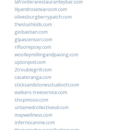
lafronterarestauranteybar.com
lilyandrosetearoom.com
olivesburgberrypatch.com
theslushkids.com
giobastian.com
glpascensori.com
rifloorepoxy.com
woolleymillingandpaving.com
uptonpvd.com
2troublegrill.com
casateranga.com
sticksandstonesstudiooh.com
walkers-treeservice.com
shopmossi.com
untamedcollectivesd.com
mxpwellness.com
infernocanine.com
thepaperhousecollection.com