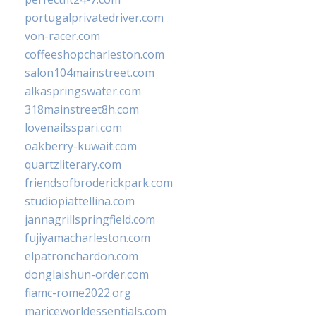
portugalprivatedriver.com
von-racer.com
coffeeshopcharleston.com
salon104mainstreet.com
alkaspringswater.com
318mainstreet8h.com
lovenailsspari.com
oakberry-kuwait.com
quartzliterary.com
friendsofbroderickpark.com
studiopiattellina.com
jannagrillspringfield.com
fujiyamacharleston.com
elpatronchardon.com
donglaishun-order.com
fiamc-rome2022.org
mariceworldessentials.com