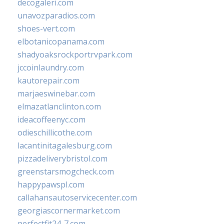
decogaleri.com
unavozparadios.com
shoes-vert.com
elbotanicopanama.com
shadyoaksrockportrvpark.com
jccoinlaundry.com
kautorepair.com
marjaeswinebar.com
elmazatlanclinton.com
ideacoffeenyc.com
odieschillicothe.com
lacantinitagalesburg.com
pizzadeliverybristol.com
greenstarsmogcheck.com
happypawspl.com
callahansautoservicecenter.com
georgiascornermarket.com
perfectfit24-7.com