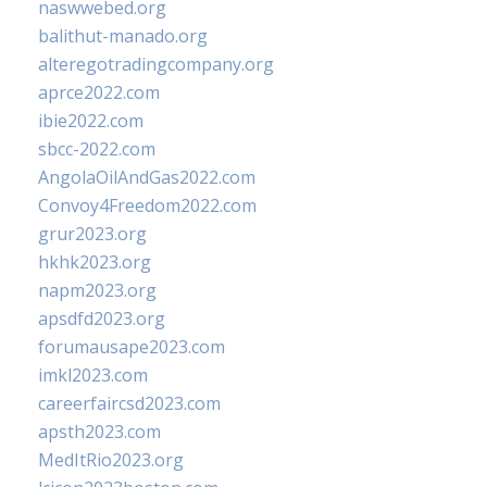
naswwebed.org
balithut-manado.org
alteregotradingcompany.org
aprce2022.com
ibie2022.com
sbcc-2022.com
AngolaOilAndGas2022.com
Convoy4Freedom2022.com
grur2023.org
hkhk2023.org
napm2023.org
apsdfd2023.org
forumausape2023.com
imkl2023.com
careerfaircsd2023.com
apsth2023.com
MedItRio2023.org