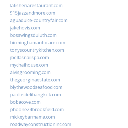
lafisheriarestaurant.com
915jazzandmore.com
aguadulce-countryfair.com
jakehovis.com
bosswingsduluth.com
birminghamautocare.com
tonyscountrykitchen.com
jbellasnailspa.com
mychaihouse.com
alvisgrooming.com
thegeorginaestate.com
blythewoodseafood.com
paolosdelibangkok.com
bobacove.com
phoone24brookfield.com
mickeybarmama.com
roadwayconstructioninc.com