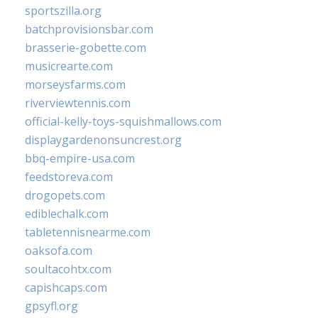
sportszilla.org
batchprovisionsbar.com
brasserie-gobette.com
musicrearte.com
morseysfarms.com
riverviewtennis.com
official-kelly-toys-squishmallows.com
displaygardenonsuncrest.org
bbq-empire-usa.com
feedstoreva.com
drogopets.com
ediblechalk.com
tabletennisnearme.com
oaksofa.com
soultacohtx.com
capishcaps.com
gpsyfl.org