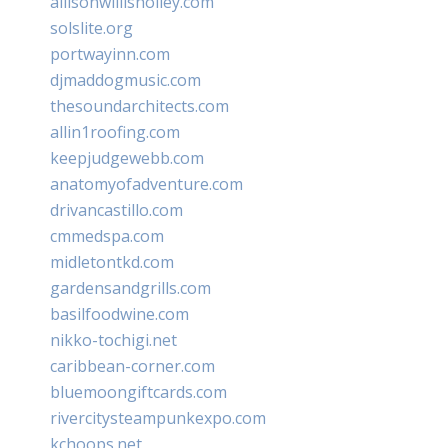
allisonwillisholley.com
solslite.org
portwayinn.com
djmaddogmusic.com
thesoundarchitects.com
allin1roofing.com
keepjudgewebb.com
anatomyofadventure.com
drivancastillo.com
cmmedspa.com
midletontkd.com
gardensandgrills.com
basilfoodwine.com
nikko-tochigi.net
caribbean-corner.com
bluemoongiftcards.com
rivercitysteampunkexpo.com
kchoops.net