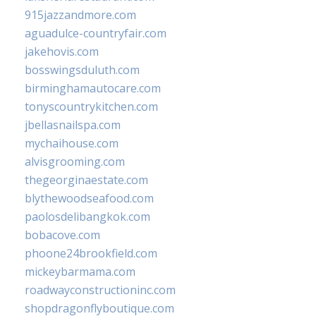
915jazzandmore.com
aguadulce-countryfair.com
jakehovis.com
bosswingsduluth.com
birminghamautocare.com
tonyscountrykitchen.com
jbellasnailspa.com
mychaihouse.com
alvisgrooming.com
thegeorginaestate.com
blythewoodseafood.com
paolosdelibangkok.com
bobacove.com
phoone24brookfield.com
mickeybarmama.com
roadwayconstructioninc.com
shopdragonflyboutique.com