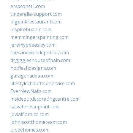
empconst1.com
cinderella-support.com
bigpinkrestaurant.com
inspirehuahin.com
memmingerspainting.com
jeremypbeasley.com
thesandwichdepotcos.com
drgiggleshouseofpain.com
hotflashdesigns.com
garagenadeau.com
lifestylechauffeurservice.com
EverNewNails.com
insideoutdecoratingcentre.com
salvatoresinpoint.com
jovialfloralco.com
johnlscotthometeam.com
u-seehomes.com