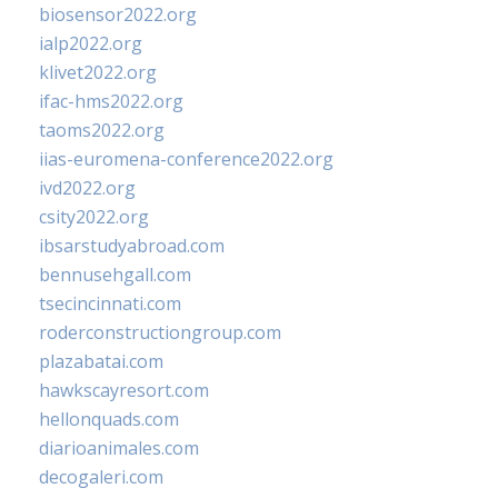
biosensor2022.org
ialp2022.org
klivet2022.org
ifac-hms2022.org
taoms2022.org
iias-euromena-conference2022.org
ivd2022.org
csity2022.org
ibsarstudyabroad.com
bennusehgall.com
tsecincinnati.com
roderconstructiongroup.com
plazabatai.com
hawkscayresort.com
hellonquads.com
diarioanimales.com
decogaleri.com