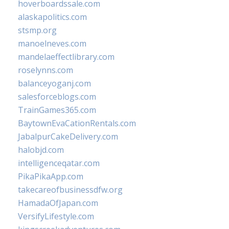
hoverboardssale.com
alaskapolitics.com
stsmp.org
manoelneves.com
mandelaeffectlibrary.com
roselynns.com
balanceyoganj.com
salesforceblogs.com
TrainGames365.com
BaytownEvaCationRentals.com
JabalpurCakeDelivery.com
halobjd.com
intelligenceqatar.com
PikaPikaApp.com
takecareofbusinessdfw.org
HamadaOfJapan.com
VersifyLifestyle.com