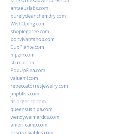
kingscreekadventures.com
antaeuslabs.com
purelycleanchemdry.com
WishOping.com
shoplegacee.com
bonvivantshop.com
CupPlante.com
mpzin.com
stcreal.com
PopUpFlea.com
valueml.com
rebeccatorresjewelry.com
jmpbliss.com
drjorgerico.com
queensushipa.com
wendyweimerdds.com
ameri-camp.com
hrsreceivables.com