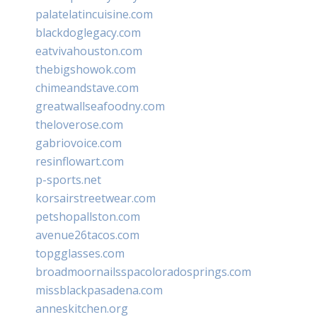
palatelatincuisine.com
blackdoglegacy.com
eatvivahouston.com
thebigshowok.com
chimeandstave.com
greatwallseafoodny.com
theloverose.com
gabriovoice.com
resinflowart.com
p-sports.net
korsairstreetwear.com
petshopallston.com
avenue26tacos.com
topgglasses.com
broadmoornailsspacoloradosprings.com
missblackpasadena.com
anneskitchen.org