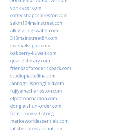
portugalprivatedriver.com
von-racer.com
coffeeshopcharleston.com
salon104mainstreet.com
alkaspringswater.com
318mainstreet8h.com
lovenailsspari.com
oakberry-kuwait.com
quartzliterary.com
friendsofbroderickpark.com
studiopiattellina.com
jannagrillspringfield.com
fujiyamacharleston.com
elpatronchardon.com
donglaishun-order.com
fiamc-rome2022.org
mariceworldessentials.com
lafisheriarestaurant.com