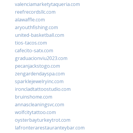
valenciamarketytaqueria.com
reefrecordsllc.com
alawaffle.com
aryouthfishing.com
united-basketball.com
tios-tacos.com
cafecito-satx.com
graduacionviu2023.com
pecanjackstogo.com
zengardendayspa.com
sparklejewelryinc.com
ironcladtattoostudio.com
bruinshome.com
annascleaningsvc.com
wolfcitytattoo.com
oysterbayturkeytrot.com
lafronterarestauranteybar.com