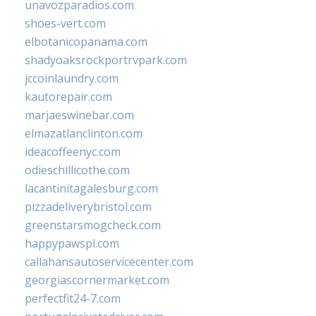
unavozparadios.com
shoes-vert.com
elbotanicopanama.com
shadyoaksrockportrvpark.com
jccoinlaundry.com
kautorepair.com
marjaeswinebar.com
elmazatlanclinton.com
ideacoffeenyc.com
odieschillicothe.com
lacantinitagalesburg.com
pizzadeliverybristol.com
greenstarsmogcheck.com
happypawspl.com
callahansautoservicecenter.com
georgiascornermarket.com
perfectfit24-7.com