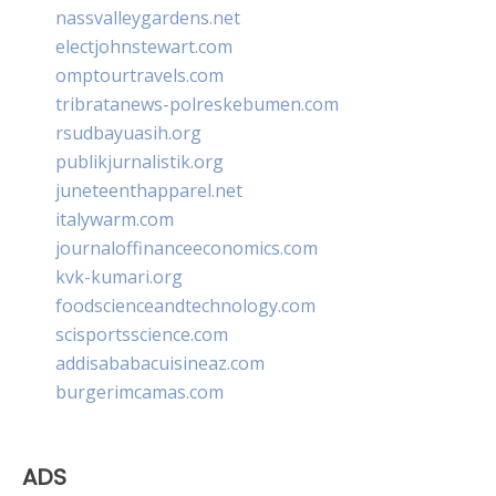
nassvalleygardens.net
electjohnstewart.com
omptourtravels.com
tribratanews-polreskebumen.com
rsudbayuasih.org
publikjurnalistik.org
juneteenthapparel.net
italywarm.com
journaloffinanceeconomics.com
kvk-kumari.org
foodscienceandtechnology.com
scisportsscience.com
addisababacuisineaz.com
burgerimcamas.com
ADS