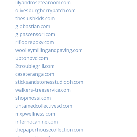
lilyandrosetearoom.com
olivesburgberrypatch.com
theslushkids.com
giobastian.com
glpascensori.com
rifloorepoxy.com
woolleymillingandpaving.com
uptonpvd.com
2troublegrill.com
casateranga.com
sticksandstonesstudiooh.com
walkers-treeservice.com
shopmossi.com
untamedcollectivesd.com
mxpwellness.com
infernocanine.com
thepaperhousecollection.com