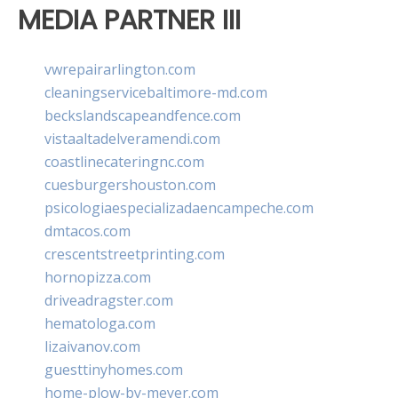
MEDIA PARTNER III
vwrepairarlington.com
cleaningservicebaltimore-md.com
beckslandscapeandfence.com
vistaaltadelveramendi.com
coastlinecateringnc.com
cuesburgershouston.com
psicologiaespecializadaencampeche.com
dmtacos.com
crescentstreetprinting.com
hornopizza.com
driveadragster.com
hematologa.com
lizaivanov.com
guesttinyhomes.com
home-plow-by-meyer.com