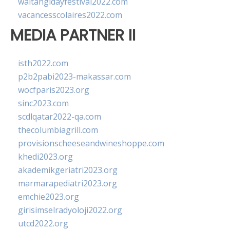
waitangidayfestival2022.com
vacancesscolaires2022.com
MEDIA PARTNER II
isth2022.com
p2b2pabi2023-makassar.com
wocfparis2023.org
sinc2023.com
scdlqatar2022-qa.com
thecolumbiagrill.com
provisionscheeseandwineshoppe.com
khedi2023.org
akademikgeriatri2023.org
marmarapediatri2023.org
emchie2023.org
girisimselradyoloji2022.org
utcd2022.org