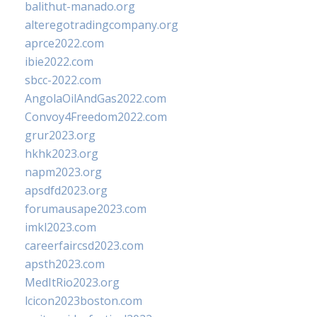
balithut-manado.org
alteregotradingcompany.org
aprce2022.com
ibie2022.com
sbcc-2022.com
AngolaOilAndGas2022.com
Convoy4Freedom2022.com
grur2023.org
hkhk2023.org
napm2023.org
apsdfd2023.org
forumausape2023.com
imkl2023.com
careerfaircsd2023.com
apsth2023.com
MedItRio2023.org
lcicon2023boston.com