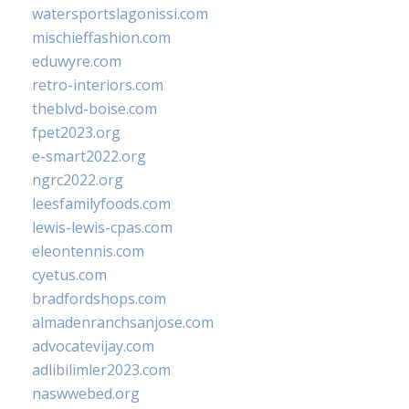
watersportslagonissi.com
mischieffashion.com
eduwyre.com
retro-interiors.com
theblvd-boise.com
fpet2023.org
e-smart2022.org
ngrc2022.org
leesfamilyfoods.com
lewis-lewis-cpas.com
eleontennis.com
cyetus.com
bradfordshops.com
almadenranchsanjose.com
advocatevijay.com
adlibilimler2023.com
naswwebed.org