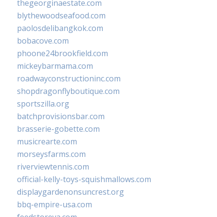
thegeorginaestate.com
blythewoodseafood.com
paolosdelibangkok.com
bobacove.com
phoone24brookfield.com
mickeybarmama.com
roadwayconstructioninc.com
shopdragonflyboutique.com
sportszilla.org
batchprovisionsbar.com
brasserie-gobette.com
musicrearte.com
morseysfarms.com
riverviewtennis.com
official-kelly-toys-squishmallows.com
displaygardenonsuncrest.org
bbq-empire-usa.com