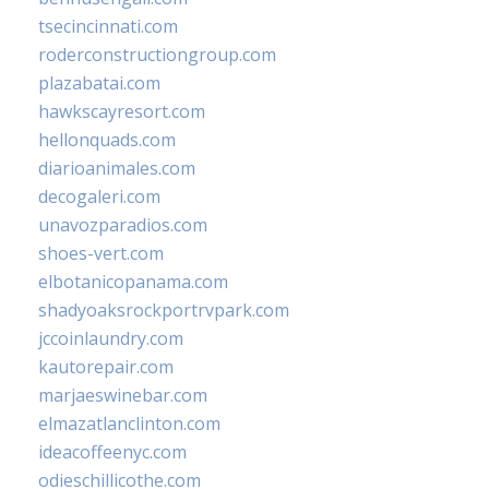
tsecincinnati.com
roderconstructiongroup.com
plazabatai.com
hawkscayresort.com
hellonquads.com
diarioanimales.com
decogaleri.com
unavozparadios.com
shoes-vert.com
elbotanicopanama.com
shadyoaksrockportrvpark.com
jccoinlaundry.com
kautorepair.com
marjaeswinebar.com
elmazatlanclinton.com
ideacoffeenyc.com
odieschillicothe.com