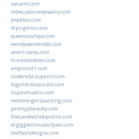
valueml.com
rebeccatorresjewelry.com
jmpbliss.com
drjorgerico.com
queensushipa.com
wendyweimerdds.com
ameri-camp.com
hrsreceivables.com
empconst1.com
cinderella-support.com
bigpinkrestaurant.com
inspirehuahin.com
memmingerspainting.com
jeremypbeasley.com
thesandwichdepotcos.com
drgiggleshouseofpain.com
hotflashdesigns.com