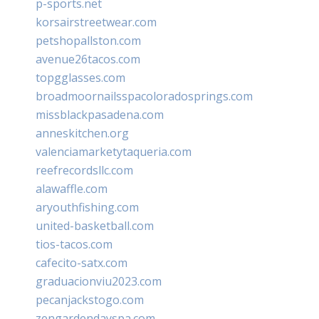
p-sports.net
korsairstreetwear.com
petshopallston.com
avenue26tacos.com
topgglasses.com
broadmoornailsspacoloradosprings.com
missblackpasadena.com
anneskitchen.org
valenciamarketytaqueria.com
reefrecordsllc.com
alawaffle.com
aryouthfishing.com
united-basketball.com
tios-tacos.com
cafecito-satx.com
graduacionviu2023.com
pecanjackstogo.com
zengardendayspa.com