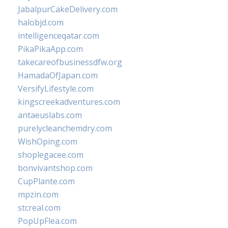
JabalpurCakeDelivery.com
halobjd.com
intelligenceqatar.com
PikaPikaApp.com
takecareofbusinessdfw.org
HamadaOfJapan.com
VersifyLifestyle.com
kingscreekadventures.com
antaeuslabs.com
purelycleanchemdry.com
WishOping.com
shoplegacee.com
bonvivantshop.com
CupPlante.com
mpzin.com
stcreal.com
PopUpFlea.com