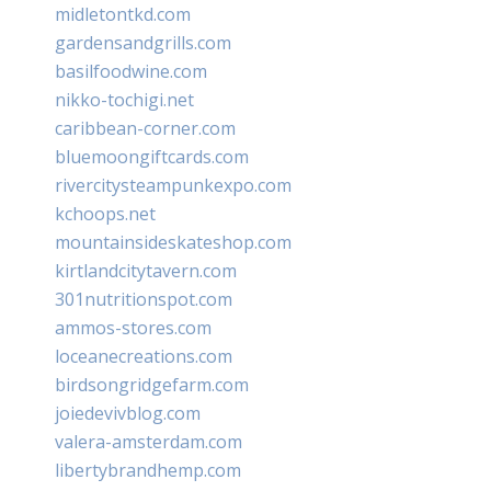
midletontkd.com
gardensandgrills.com
basilfoodwine.com
nikko-tochigi.net
caribbean-corner.com
bluemoongiftcards.com
rivercitysteampunkexpo.com
kchoops.net
mountainsideskateshop.com
kirtlandcitytavern.com
301nutritionspot.com
ammos-stores.com
loceanecreations.com
birdsongridgefarm.com
joiedevivblog.com
valera-amsterdam.com
libertybrandhemp.com