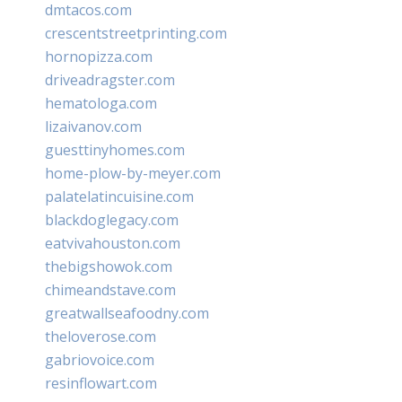
dmtacos.com
crescentstreetprinting.com
hornopizza.com
driveadragster.com
hematologa.com
lizaivanov.com
guesttinyhomes.com
home-plow-by-meyer.com
palatelatincuisine.com
blackdoglegacy.com
eatvivahouston.com
thebigshowok.com
chimeandstave.com
greatwallseafoodny.com
theloverose.com
gabriovoice.com
resinflowart.com