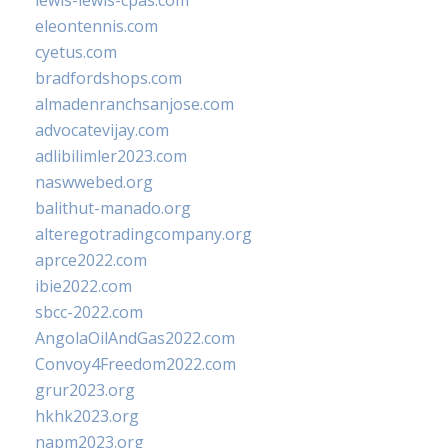
lewis-lewis-cpas.com
eleontennis.com
cyetus.com
bradfordshops.com
almadenranchsanjose.com
advocatevijay.com
adlibilimler2023.com
naswwebed.org
balithut-manado.org
alteregotradingcompany.org
aprce2022.com
ibie2022.com
sbcc-2022.com
AngolaOilAndGas2022.com
Convoy4Freedom2022.com
grur2023.org
hkhk2023.org
napm2023.org