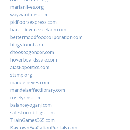
marianlives.org
waywardtees.com
pidfloorsexpress.com
bancodevenezuelaen.com
bettermoodfoodcorporation.com
hingstonnt.com
chooseagender.com
hoverboardssale.com
alaskapolitics.com
stsmp.org
manoelneves.com
mandelaeffectlibrary.com
roselynns.com
balanceyoganj.com
salesforceblogs.com
TrainGames365.com
BaytownEvaCationRentals.com