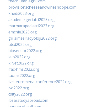
thecolumbiagrill.com
provisionscheeseandwineshoppe.com
khedi2023.org
akademikgeriatri2023.org
marmarapediatri2023.org
emchie2023.org
girisimselradyoloji2022.org
utcd2022.org
biosensor2022.org
ialp2022.org
klivet2022.org
ifac-hms2022.org
taoms2022.org
iias-euromena-conference2022.org
ivd2022.org
csity2022.org
ibsarstudyabroad.com
bennusehgall.com