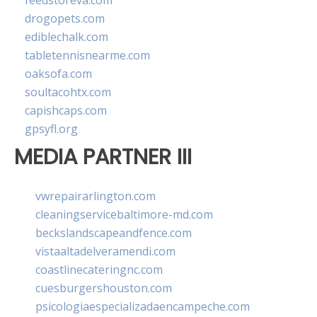
feedstoreva.com
drogopets.com
ediblechalk.com
tabletennisnearme.com
oaksofa.com
soultacohtx.com
capishcaps.com
gpsyfl.org
MEDIA PARTNER III
vwrepairarlington.com
cleaningservicebaltimore-md.com
beckslandscapeandfence.com
vistaaltadelveramendi.com
coastlinecateringnc.com
cuesburgershouston.com
psicologiaespecializadaencampeche.com