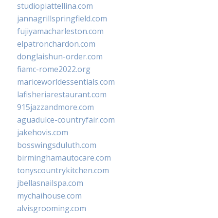
studiopiattellina.com
jannagrillspringfield.com
fujiyamacharleston.com
elpatronchardon.com
donglaishun-order.com
fiamc-rome2022.org
mariceworldessentials.com
lafisheriarestaurant.com
915jazzandmore.com
aguadulce-countryfair.com
jakehovis.com
bosswingsduluth.com
birminghamautocare.com
tonyscountrykitchen.com
jbellasnailspa.com
mychaihouse.com
alvisgrooming.com