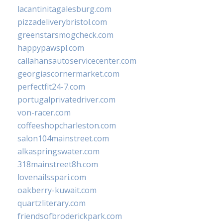
lacantinitagalesburg.com
pizzadeliverybristol.com
greenstarsmogcheck.com
happypawspl.com
callahansautoservicecenter.com
georgiascornermarket.com
perfectfit24-7.com
portugalprivatedriver.com
von-racer.com
coffeeshopcharleston.com
salon104mainstreet.com
alkaspringswater.com
318mainstreet8h.com
lovenailsspari.com
oakberry-kuwait.com
quartzliterary.com
friendsofbroderickpark.com