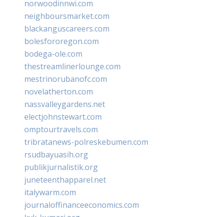
norwoodinnwi.com
neighboursmarket.com
blackanguscareers.com
bolesfororegon.com
bodega-ole.com
thestreamlinerlounge.com
mestrinorubanofc.com
novelatherton.com
nassvalleygardens.net
electjohnstewart.com
omptourtravels.com
tribratanews-polreskebumen.com
rsudbayuasih.org
publikjurnalistik.org
juneteenthapparel.net
italywarm.com
journaloffinanceeconomics.com