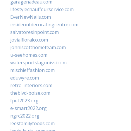
garagenadeau.com
lifestylechauffeurservice.com
EverNewNails.com
insideoutdecoratingcentre.com
salvatoresinpoint.com
jovialfloralco.com
johnlscotthometeam.com
u-seehomes.com
watersportslagonissi.com
mischieffashion.com
eduwyre.com
retro-interiors.com
theblvd-boise.com
fpet2023.org
e-smart2022.org
ngrc2022.org
leesfamilyfoods.com