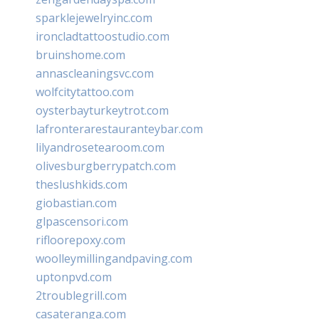
sparklejewelryinc.com
ironcladtattoostudio.com
bruinshome.com
annascleaningsvc.com
wolfcitytattoo.com
oysterbayturkeytrot.com
lafronterarestauranteybar.com
lilyandrosetearoom.com
olivesburgberrypatch.com
theslushkids.com
giobastian.com
glpascensori.com
rifloorepoxy.com
woolleymillingandpaving.com
uptonpvd.com
2troublegrill.com
casateranga.com