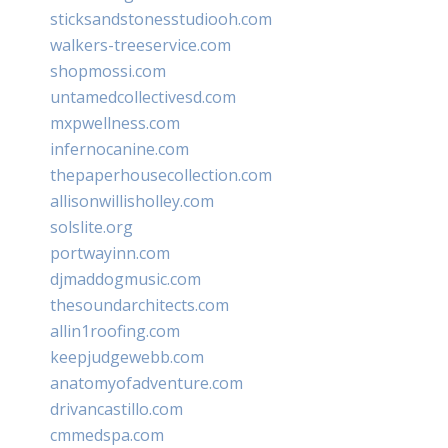
sticksandstonesstudiooh.com
walkers-treeservice.com
shopmossi.com
untamedcollectivesd.com
mxpwellness.com
infernocanine.com
thepaperhousecollection.com
allisonwillisholley.com
solslite.org
portwayinn.com
djmaddogmusic.com
thesoundarchitects.com
allin1roofing.com
keepjudgewebb.com
anatomyofadventure.com
drivancastillo.com
cmmedspa.com