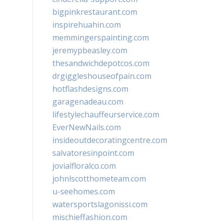
bigpinkrestaurant.com
inspirehuahin.com
memmingerspainting.com
jeremypbeasley.com
thesandwichdepotcos.com
drgiggleshouseofpain.com
hotflashdesigns.com
garagenadeau.com
lifestylechauffeurservice.com
EverNewNails.com
insideoutdecoratingcentre.com
salvatoresinpoint.com
jovialfloralco.com
johnlscotthometeam.com
u-seehomes.com
watersportslagonissi.com
mischieffashion.com