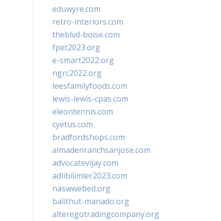
eduwyre.com
retro-interiors.com
theblvd-boise.com
fpet2023.org
e-smart2022.org
ngrc2022.org
leesfamilyfoods.com
lewis-lewis-cpas.com
eleontennis.com
cyetus.com
bradfordshops.com
almadenranchsanjose.com
advocatevijay.com
adlibilimler2023.com
naswwebed.org
balithut-manado.org
alteregotradingcompany.org