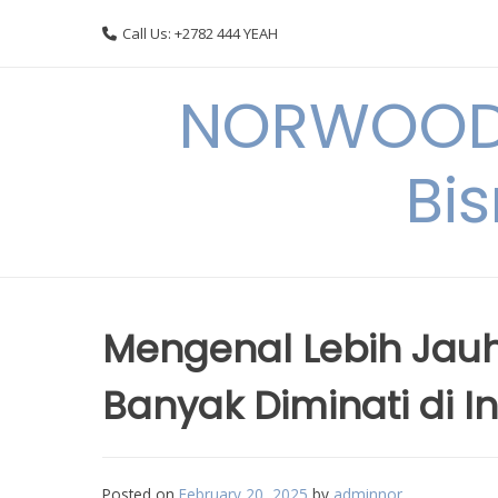
Skip
Call Us: +2782 444 YEAH
to
content
NORWOODI
Bi
Mengenal Lebih Jauh 
Banyak Diminati di I
Posted on
February 20, 2025
by
adminnor