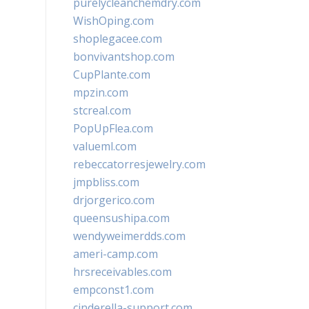
purelycleanchemdry.com
WishOping.com
shoplegacee.com
bonvivantshop.com
CupPlante.com
mpzin.com
stcreal.com
PopUpFlea.com
valueml.com
rebeccatorresjewelry.com
jmpbliss.com
drjorgerico.com
queensushipa.com
wendyweimerdds.com
ameri-camp.com
hrsreceivables.com
empconst1.com
cinderella-support.com