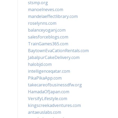
stsmp.org
manoelneves.com
mandelaeffectlibrary.com
roselynns.com
balanceyoganj.com
salesforceblogs.com
TrainGames365.com
BaytownEvaCationRentals.com
JabalpurCakeDelivery.com
halobjd.com
intelligenceqatar.com
PikaPikaApp.com
takecareofbusinessdfw.org
HamadaOfJapan.com
VersifyLifestyle.com
kingscreekadventures.com
antaeuslabs.com