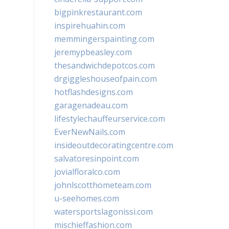
bigpinkrestaurant.com
inspirehuahin.com
memmingerspainting.com
jeremypbeasley.com
thesandwichdepotcos.com
drgiggleshouseofpain.com
hotflashdesigns.com
garagenadeau.com
lifestylechauffeurservice.com
EverNewNails.com
insideoutdecoratingcentre.com
salvatoresinpoint.com
jovialfloralco.com
johnlscotthometeam.com
u-seehomes.com
watersportslagonissi.com
mischieffashion.com