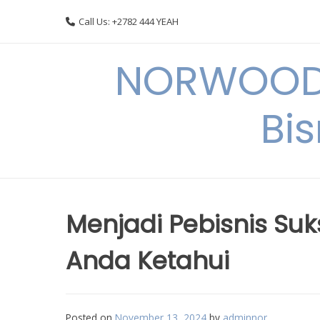
Skip
Call Us: +2782 444 YEAH
to
content
NORWOODI
Bi
Menjadi Pebisnis Suks
Anda Ketahui
Posted on
November 13, 2024
by
adminnor