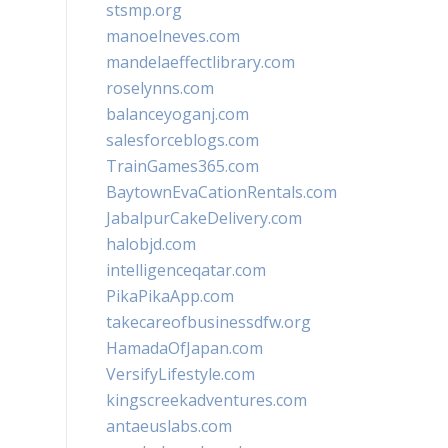
stsmp.org
manoelneves.com
mandelaeffectlibrary.com
roselynns.com
balanceyoganj.com
salesforceblogs.com
TrainGames365.com
BaytownEvaCationRentals.com
JabalpurCakeDelivery.com
halobjd.com
intelligenceqatar.com
PikaPikaApp.com
takecareofbusinessdfw.org
HamadaOfJapan.com
VersifyLifestyle.com
kingscreekadventures.com
antaeuslabs.com