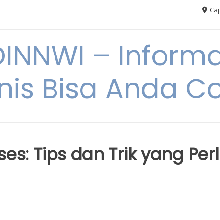
Cap
NNWI – Informas
snis Bisa Anda C
es: Tips dan Trik yang Per