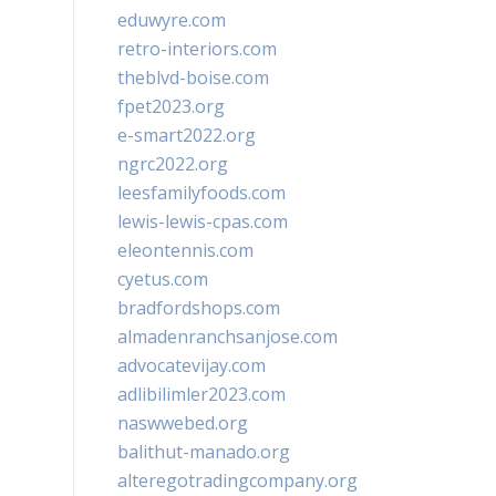
eduwyre.com
retro-interiors.com
theblvd-boise.com
fpet2023.org
e-smart2022.org
ngrc2022.org
leesfamilyfoods.com
lewis-lewis-cpas.com
eleontennis.com
cyetus.com
bradfordshops.com
almadenranchsanjose.com
advocatevijay.com
adlibilimler2023.com
naswwebed.org
balithut-manado.org
alteregotradingcompany.org