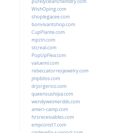
purelycleanchemdry.com
WishOping.com
shoplegacee.com
bonvivantshop.com
CupPlante.com
mpzin.com
stcreal.com
PopUpFlea.com
valueml.com
rebeccatorresjewelry.com
jmpbliss.com
drjorgerico.com
queensushipa.com
wendyweimerdds.com
ameri-camp.com
hrsreceivables.com
empconst1.com
cinderella-support.com