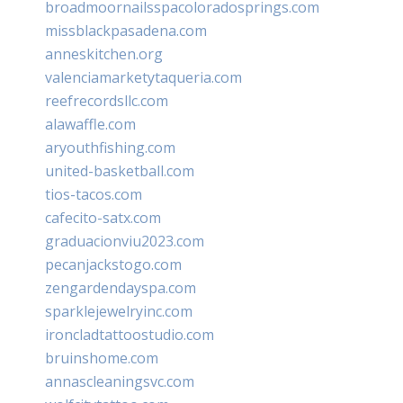
broadmoornailsspacoloradosprings.com
missblackpasadena.com
anneskitchen.org
valenciamarketytaqueria.com
reefrecordsllc.com
alawaffle.com
aryouthfishing.com
united-basketball.com
tios-tacos.com
cafecito-satx.com
graduacionviu2023.com
pecanjackstogo.com
zengardendayspa.com
sparklejewelryinc.com
ironcladtattoostudio.com
bruinshome.com
annascleaningsvc.com