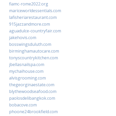
fiamc-rome2022.org
mariceworldessentials.com
lafisheriarestaurant.com
915jazzandmore.com
aguadulce-countryfair.com
jakehovis.com
bosswingsduluth.com
birminghamautocare.com
tonyscountrykitchen.com
jbellasnailspa.com
mychaihouse.com
alvisgrooming.com
thegeorginaestate.com
blythewoodseafood.com
paolosdelibangkok.com
bobacove.com
phoone24brookfield.com