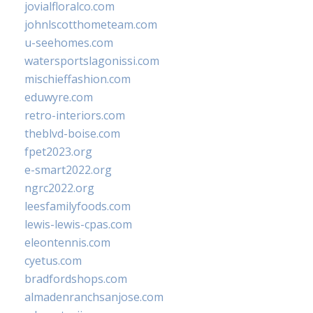
jovialfloralco.com
johnlscotthometeam.com
u-seehomes.com
watersportslagonissi.com
mischieffashion.com
eduwyre.com
retro-interiors.com
theblvd-boise.com
fpet2023.org
e-smart2022.org
ngrc2022.org
leesfamilyfoods.com
lewis-lewis-cpas.com
eleontennis.com
cyetus.com
bradfordshops.com
almadenranchsanjose.com