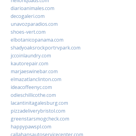
hellonquads.com
diarioanimales.com
decogaleri.com
unavozparadios.com
shoes-vert.com
elbotanicopanama.com
shadyoaksrockportrvpark.com
jccoinlaundry.com
kautorepair.com
marjaeswinebar.com
elmazatlanclinton.com
ideacoffeenyc.com
odieschillicothe.com
lacantinitagalesburg.com
pizzadeliverybristol.com
greenstarsmogcheck.com
happypawspl.com
callahansautoservicecenter.com