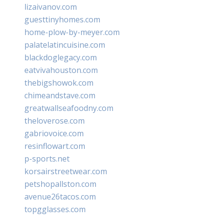
lizaivanov.com
guesttinyhomes.com
home-plow-by-meyer.com
palatelatincuisine.com
blackdoglegacy.com
eatvivahouston.com
thebigshowok.com
chimeandstave.com
greatwallseafoodny.com
theloverose.com
gabriovoice.com
resinflowart.com
p-sports.net
korsairstreetwear.com
petshopallston.com
avenue26tacos.com
topgglasses.com