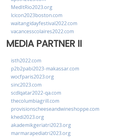
MedItRio2023.org
lcicon2023boston.com
waitangidayfestival2022.com
vacancesscolaires2022.com
MEDIA PARTNER II
isth2022.com
p2b2pabi2023-makassar.com
wocfparis2023.org
sinc2023.com
scdlqatar2022-qa.com
thecolumbiagrill.com
provisionscheeseandwineshoppe.com
khedi2023.org
akademikgeriatri2023.org
marmarapediatri2023.org