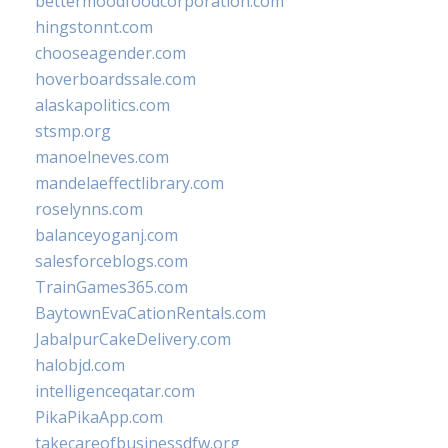
bettermoodfoodcorporation.com
hingstonnt.com
chooseagender.com
hoverboardssale.com
alaskapolitics.com
stsmp.org
manoelneves.com
mandelaeffectlibrary.com
roselynns.com
balanceyoganj.com
salesforceblogs.com
TrainGames365.com
BaytownEvaCationRentals.com
JabalpurCakeDelivery.com
halobjd.com
intelligenceqatar.com
PikaPikaApp.com
takecareofbusinessdfw.org