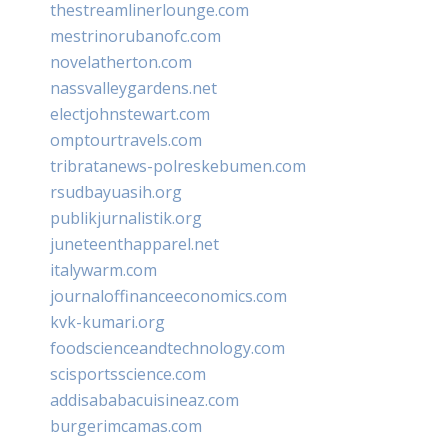
thestreamlinerlounge.com
mestrinorubanofc.com
novelatherton.com
nassvalleygardens.net
electjohnstewart.com
omptourtravels.com
tribratanews-polreskebumen.com
rsudbayuasih.org
publikjurnalistik.org
juneteenthapparel.net
italywarm.com
journaloffinanceeconomics.com
kvk-kumari.org
foodscienceandtechnology.com
scisportsscience.com
addisababacuisineaz.com
burgerimcamas.com