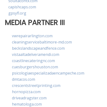
soultacohtx.com
capishcaps.com
gpsyfl.org
MEDIA PARTNER III
vwrepairarlington.com
cleaningservicebaltimore-md.com
beckslandscapeandfence.com
vistaaltadelveramendi.com
coastlinecateringnc.com
cuesburgershouston.com
psicologiaespecializadaencampeche.com
dmtacos.com
crescentstreetprinting.com
hornopizza.com
driveadragster.com
hematologa.com