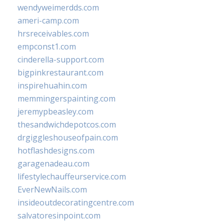
wendyweimerdds.com
ameri-camp.com
hrsreceivables.com
empconst1.com
cinderella-support.com
bigpinkrestaurant.com
inspirehuahin.com
memmingerspainting.com
jeremypbeasley.com
thesandwichdepotcos.com
drgiggleshouseofpain.com
hotflashdesigns.com
garagenadeau.com
lifestylechauffeurservice.com
EverNewNails.com
insideoutdecoratingcentre.com
salvatoresinpoint.com