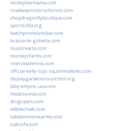
mickeybarmama.com
roadwayconstructioninc.com
shopdragonflyboutique.com
sportszilla.org
batchprovisionsbar.com
brasserie-gobette.com
musicrearte.com
morseysfarms.com
riverviewtennis.com
official-kelly-toys-squishmallows.com
displaygardenonsuncrest.org
bbq-empire-usa.com
feedstoreva.com
drogopets.com
ediblechalk.com
tabletennisnearme.com
oaksofa.com