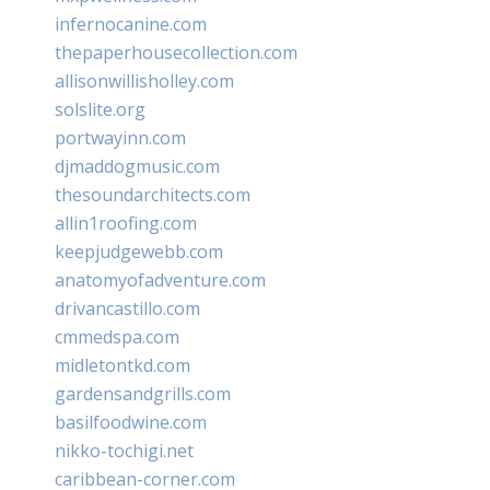
infernocanine.com
thepaperhousecollection.com
allisonwillisholley.com
solslite.org
portwayinn.com
djmaddogmusic.com
thesoundarchitects.com
allin1roofing.com
keepjudgewebb.com
anatomyofadventure.com
drivancastillo.com
cmmedspa.com
midletontkd.com
gardensandgrills.com
basilfoodwine.com
nikko-tochigi.net
caribbean-corner.com