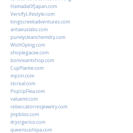
HamadaOfJapan.com
VersifyLifestyle.com
kingscreekadventures.com
antaeuslabs.com
purelycleanchemdry.com
WishOping.com
shoplegacee.com
bonvivantshop.com
CupPlante.com
mpzin.com
stcreal.com
PopUpFlea.com
valueml.com
rebeccatorresjewelry.com
jmpbliss.com
drjorgerico.com
queensushipa.com