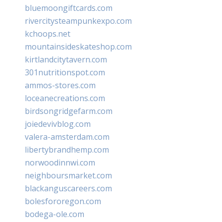
bluemoongiftcards.com
rivercitysteampunkexpo.com
kchoops.net
mountainsideskateshop.com
kirtlandcitytavern.com
301nutritionspot.com
ammos-stores.com
loceanecreations.com
birdsongridgefarm.com
joiedevivblog.com
valera-amsterdam.com
libertybrandhemp.com
norwoodinnwi.com
neighboursmarket.com
blackanguscareers.com
bolesfororegon.com
bodega-ole.com