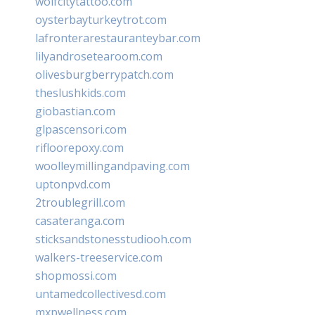
wolfcitytattoo.com
oysterbayturkeytrot.com
lafronterarestauranteybar.com
lilyandrosetearoom.com
olivesburgberrypatch.com
theslushkids.com
giobastian.com
glpascensori.com
rifloorepoxy.com
woolleymillingandpaving.com
uptonpvd.com
2troublegrill.com
casateranga.com
sticksandstonesstudiooh.com
walkers-treeservice.com
shopmossi.com
untamedcollectivesd.com
mxpwellness.com