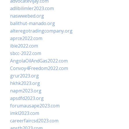
advocatevijay.com
adlibilimler2023.com
naswwebed.org
balithut-manado.org
alteregotradingcompany.org
aprce2022.com
ibie2022.com
sbcc-2022.com
AngolaOilAndGas2022.com
Convoy4Freedom2022.com
grur2023.org
hkhk2023.org
napm2023.org
apsdfd2023.org
forumausape2023.com
imkl2023.com
careerfaircsd2023.com
apsth2023.com