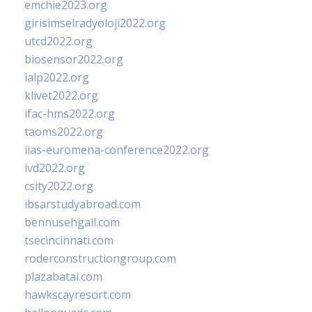
emchie2023.org
girisimselradyoloji2022.org
utcd2022.org
biosensor2022.org
ialp2022.org
klivet2022.org
ifac-hms2022.org
taoms2022.org
iias-euromena-conference2022.org
ivd2022.org
csity2022.org
ibsarstudyabroad.com
bennusehgall.com
tsecincinnati.com
roderconstructiongroup.com
plazabatai.com
hawkscayresort.com