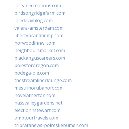
loceanecreations.com
birdsongridgefarm.com
joiedevivblog.com
valera-amsterdam.com
libertybrandhemp.com
norwoodinnwi.com
neighboursmarket.com
blackanguscareers.com
bolesfororegon.com
bodega-ole.com
thestreamlinerlounge.com
mestrinorubanofc.com
novelatherton.com
nassvalleygardens.net
electjohnstewart.com
omptourtravels.com
tribratanews-polreskebumen.com