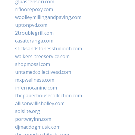
glpascensori.com
rifloorepoxy.com
woolleymillingandpaving.com
uptonpvd.com
2troublegrill.com
casateranga.com
sticksandstonesstudiooh.com
walkers-treeservice.com
shopmossi.com
untamedcollectivesd.com
mxpwellness.com
infernocanine.com
thepaperhousecollection.com
allisonwillisholley.com
solslite.org
portwayinn.com
djmaddogmusic.com
thesoundarchitects.com