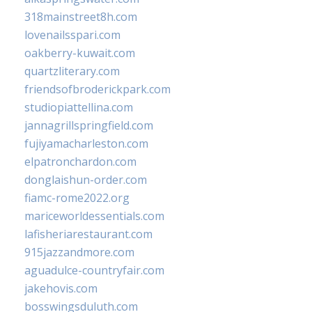
318mainstreet8h.com
lovenailsspari.com
oakberry-kuwait.com
quartzliterary.com
friendsofbroderickpark.com
studiopiattellina.com
jannagrillspringfield.com
fujiyamacharleston.com
elpatronchardon.com
donglaishun-order.com
fiamc-rome2022.org
mariceworldessentials.com
lafisheriarestaurant.com
915jazzandmore.com
aguadulce-countryfair.com
jakehovis.com
bosswingsduluth.com