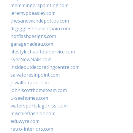
memmingerspainting.com
jeremypbeasley.com
thesandwichdepotcos.com
drgiggleshouseofpain.com
hotflashdesigns.com
garagenadeau.com
lifestylechauffeurservice.com
EverNewNails.com
insideoutdecoratingcentre.com
salvatoresinpoint.com
jovialfloralco.com
johnlscotthometeam.com
u-seehomes.com
watersportslagonissi.com
mischieffashion.com
eduwyre.com
retro-interiors.com