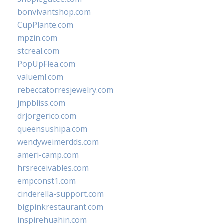
bonvivantshop.com
CupPlante.com
mpzin.com
stcreal.com
PopUpFlea.com
valueml.com
rebeccatorresjewelry.com
jmpbliss.com
drjorgerico.com
queensushipa.com
wendyweimerdds.com
ameri-camp.com
hrsreceivables.com
empconst1.com
cinderella-support.com
bigpinkrestaurant.com
inspirehuahin.com