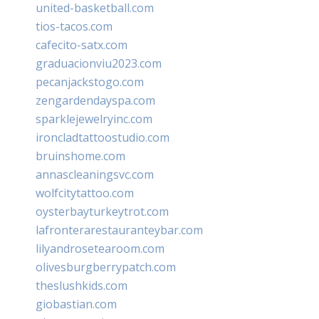
united-basketball.com
tios-tacos.com
cafecito-satx.com
graduacionviu2023.com
pecanjackstogo.com
zengardendayspa.com
sparklejewelryinc.com
ironcladtattoostudio.com
bruinshome.com
annascleaningsvc.com
wolfcitytattoo.com
oysterbayturkeytrot.com
lafronterarestauranteybar.com
lilyandrosetearoom.com
olivesburgberrypatch.com
theslushkids.com
giobastian.com