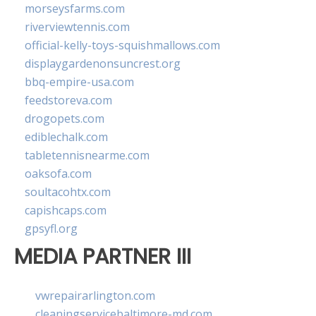
morseysfarms.com
riverviewtennis.com
official-kelly-toys-squishmallows.com
displaygardenonsuncrest.org
bbq-empire-usa.com
feedstoreva.com
drogopets.com
ediblechalk.com
tabletennisnearme.com
oaksofa.com
soultacohtx.com
capishcaps.com
gpsyfl.org
MEDIA PARTNER III
vwrepairarlington.com
cleaningservicebaltimore-md.com