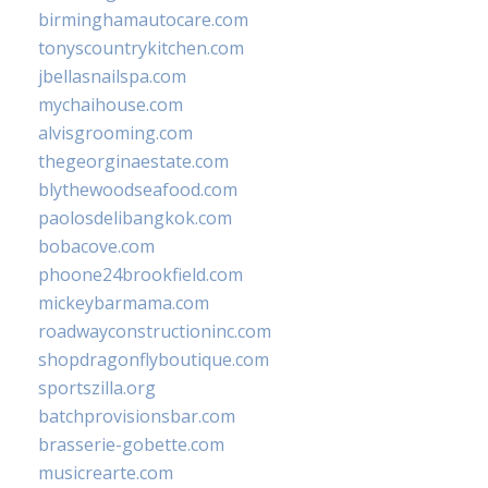
birminghamautocare.com
tonyscountrykitchen.com
jbellasnailspa.com
mychaihouse.com
alvisgrooming.com
thegeorginaestate.com
blythewoodseafood.com
paolosdelibangkok.com
bobacove.com
phoone24brookfield.com
mickeybarmama.com
roadwayconstructioninc.com
shopdragonflyboutique.com
sportszilla.org
batchprovisionsbar.com
brasserie-gobette.com
musicrearte.com