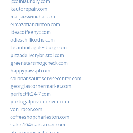
jccoinlaundry.com
kautorepair.com
marjaeswinebar.com
elmazatlanclinton.com
ideacoffeenyc.com
odieschillicothe.com
lacantinitagalesburg.com
pizzadeliverybristol.com
greenstarsmogcheck.com
happypawspl.com
callahansautoservicecenter.com
georgiascornermarket.com
perfectfit24-7.com
portugalprivatedriver.com
von-racer.com
coffeeshopcharleston.com
salon104mainstreet.com
alkaspringswater.com