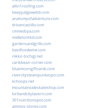
allin1roofing.com
keepjudgewebb.com
anatomyofadventure.com
drivancastillo.com
cmmedspa.com
midletontkd.com
gardensandgrills.com
basilfoodwine.com
nikko-tochigi.net
caribbean-corner.com
bluemoongiftcards.com
rivercitysteampunkexpo.com
kchoops.net
mountainsideskateshop.com
kirtlandcitytavern.com
301nutritionspot.com
ammos-stores.com