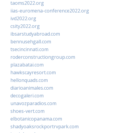
taoms2022.org
iias-euromena-conference2022.org
ivd2022.org
csity2022.org
ibsarstudyabroad.com
bennusehgall.com
tsecincinnati.com
roderconstructiongroup.com
plazabatai.com
hawkscayresort.com
hellonquads.com
diarioanimales.com
decogaleri.com
unavozparadios.com
shoes-vert.com
elbotanicopanama.com
shadyoaksrockportrvpark.com