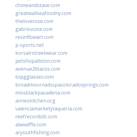
chimeandstave.com
greatwallseafoodny.com
theloverose.com
gabriovoice.com
resinflowart.com
p-sports.net
korsairstreetwear.com
petshopallston.com
avenue26tacos.com
topgglasses.com
broadmoornailsspacoloradosprings.com
missblackpasadena.com
anneskitchen.org
valenciamarketytaqueria.com
reefrecordsllc.com
alawaffle.com
aryouthfishing.com