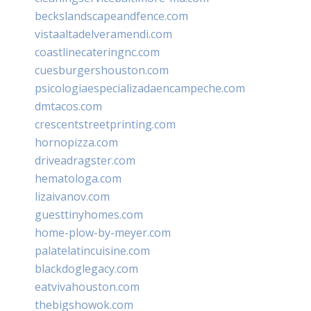
beckslandscapeandfence.com
vistaaltadelveramendi.com
coastlinecateringnc.com
cuesburgershouston.com
psicologiaespecializadaencampeche.com
dmtacos.com
crescentstreetprinting.com
hornopizza.com
driveadragster.com
hematologa.com
lizaivanov.com
guesttinyhomes.com
home-plow-by-meyer.com
palatelatincuisine.com
blackdoglegacy.com
eatvivahouston.com
thebigshowok.com