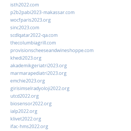
isth2022.com
p2b2pabi2023-makassar.com
wocfparis2023.org
sinc2023.com
scdlqatar2022-qa.com
thecolumbiagrill.com
provisionscheeseandwineshoppe.com
khedi2023.org
akademikgeriatri2023.org
marmarapediatri2023.org
emchie2023.org
girisimselradyoloji2022.org
utcd2022.org
biosensor2022.org
ialp2022.org
klivet2022.org
ifac-hms2022.org