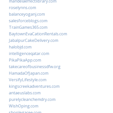
mandelaeffectlibrary.com
roselynns.com
balanceyoganj.com
salesforceblogs.com
TrainGames365.com
BaytownEvaCationRentals.com
JabalpurCakeDelivery.com
halobjd.com
intelligenceqatar.com
PikaPikaApp.com
takecareofbusinessdfw.org
HamadaOfJapan.com
VersifyLifestyle.com
kingscreekadventures.com
antaeuslabs.com
purelycleanchemdry.com
WishOping.com
shoplegacee.com