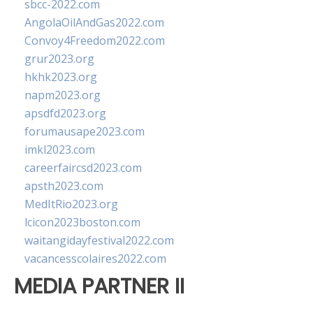
sbcc-2022.com
AngolaOilAndGas2022.com
Convoy4Freedom2022.com
grur2023.org
hkhk2023.org
napm2023.org
apsdfd2023.org
forumausape2023.com
imkl2023.com
careerfaircsd2023.com
apsth2023.com
MedItRio2023.org
lcicon2023boston.com
waitangidayfestival2022.com
vacancesscolaires2022.com
MEDIA PARTNER II