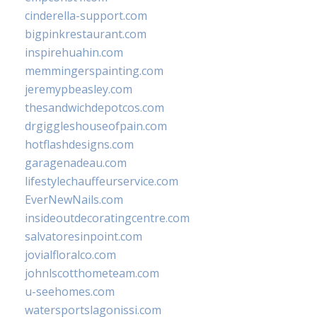
cinderella-support.com
bigpinkrestaurant.com
inspirehuahin.com
memmingerspainting.com
jeremypbeasley.com
thesandwichdepotcos.com
drgiggleshouseofpain.com
hotflashdesigns.com
garagenadeau.com
lifestylechauffeurservice.com
EverNewNails.com
insideoutdecoratingcentre.com
salvatoresinpoint.com
jovialfloralco.com
johnlscotthometeam.com
u-seehomes.com
watersportslagonissi.com