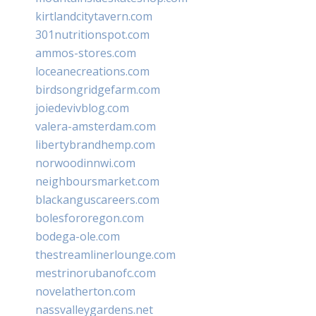
kirtlandcitytavern.com
301nutritionspot.com
ammos-stores.com
loceanecreations.com
birdsongridgefarm.com
joiedevivblog.com
valera-amsterdam.com
libertybrandhemp.com
norwoodinnwi.com
neighboursmarket.com
blackanguscareers.com
bolesfororegon.com
bodega-ole.com
thestreamlinerlounge.com
mestrinorubanofc.com
novelatherton.com
nassvalleygardens.net