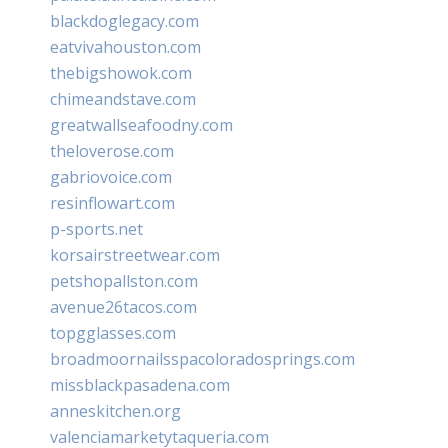
blackdoglegacy.com
eatvivahouston.com
thebigshowok.com
chimeandstave.com
greatwallseafoodny.com
theloverose.com
gabriovoice.com
resinflowart.com
p-sports.net
korsairstreetwear.com
petshopallston.com
avenue26tacos.com
topgglasses.com
broadmoornailsspacoloradosprings.com
missblackpasadena.com
anneskitchen.org
valenciamarketytaqueria.com