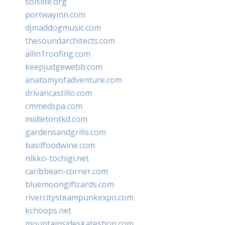
solslite.org
portwayinn.com
djmaddogmusic.com
thesoundarchitects.com
allin1roofing.com
keepjudgewebb.com
anatomyofadventure.com
drivancastillo.com
cmmedspa.com
midletontkd.com
gardensandgrills.com
basilfoodwine.com
nikko-tochigi.net
caribbean-corner.com
bluemoongiftcards.com
rivercitysteampunkexpo.com
kchoops.net
mountainsideskateshop.com