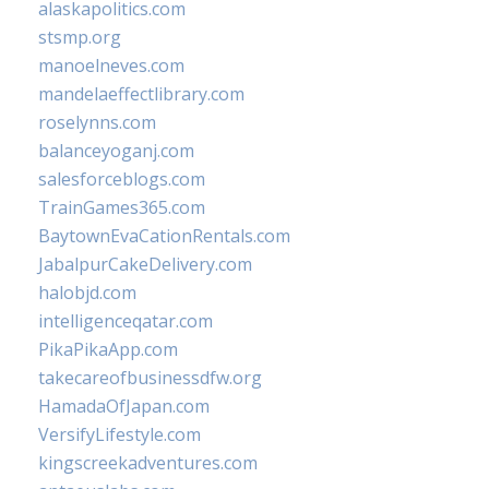
alaskapolitics.com
stsmp.org
manoelneves.com
mandelaeffectlibrary.com
roselynns.com
balanceyoganj.com
salesforceblogs.com
TrainGames365.com
BaytownEvaCationRentals.com
JabalpurCakeDelivery.com
halobjd.com
intelligenceqatar.com
PikaPikaApp.com
takecareofbusinessdfw.org
HamadaOfJapan.com
VersifyLifestyle.com
kingscreekadventures.com