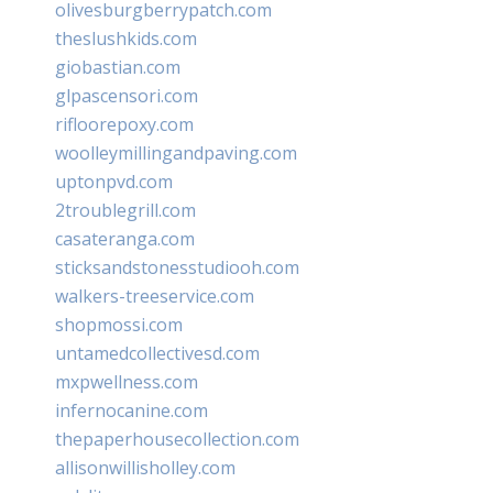
olivesburgberrypatch.com
theslushkids.com
giobastian.com
glpascensori.com
rifloorepoxy.com
woolleymillingandpaving.com
uptonpvd.com
2troublegrill.com
casateranga.com
sticksandstonesstudiooh.com
walkers-treeservice.com
shopmossi.com
untamedcollectivesd.com
mxpwellness.com
infernocanine.com
thepaperhousecollection.com
allisonwillisholley.com