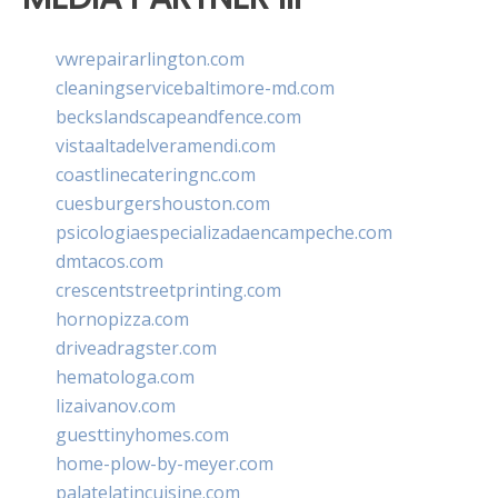
vwrepairarlington.com
cleaningservicebaltimore-md.com
beckslandscapeandfence.com
vistaaltadelveramendi.com
coastlinecateringnc.com
cuesburgershouston.com
psicologiaespecializadaencampeche.com
dmtacos.com
crescentstreetprinting.com
hornopizza.com
driveadragster.com
hematologa.com
lizaivanov.com
guesttinyhomes.com
home-plow-by-meyer.com
palatelatincuisine.com