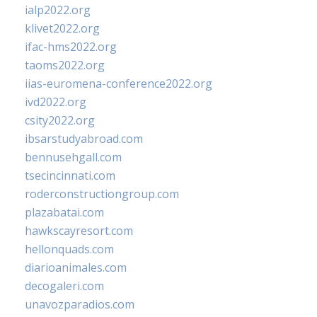
ialp2022.org
klivet2022.org
ifac-hms2022.org
taoms2022.org
iias-euromena-conference2022.org
ivd2022.org
csity2022.org
ibsarstudyabroad.com
bennusehgall.com
tsecincinnati.com
roderconstructiongroup.com
plazabatai.com
hawkscayresort.com
hellonquads.com
diarioanimales.com
decogaleri.com
unavozparadios.com