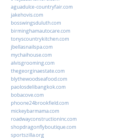
aguadulce-countryfair.com
jakehovis.com
bosswingsduluth.com
birminghamautocare.com
tonyscountrykitchen.com
jbellasnailspa.com
mychaihouse.com
alvisgrooming.com
thegeorginaestate.com
blythewoodseafood.com
paolosdelibangkok.com
bobacove.com
phoone24brookfield.com
mickeybarmama.com
roadwayconstructioninc.com
shopdragonflyboutique.com
sportszilla.org