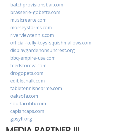
batchprovisionsbar.com
brasserie-gobette.com
musicrearte.com
morseysfarms.com
riverviewtennis.com
official-kelly-toys-squishmallows.com
displaygardenonsuncrest.org
bbq-empire-usa.com
feedstoreva.com
drogopets.com
ediblechalk.com
tabletennisnearme.com
oaksofa.com
soultacohtx.com
capishcaps.com
gpsyfl.org
MEDIA PARTNER III