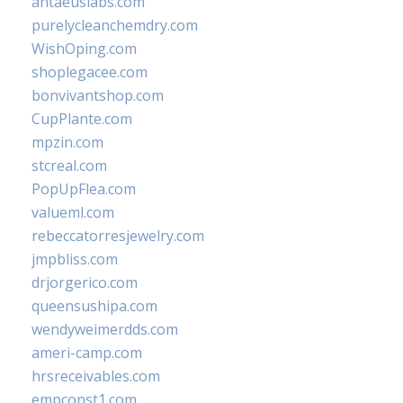
antaeuslabs.com
purelycleanchemdry.com
WishOping.com
shoplegacee.com
bonvivantshop.com
CupPlante.com
mpzin.com
stcreal.com
PopUpFlea.com
valueml.com
rebeccatorresjewelry.com
jmpbliss.com
drjorgerico.com
queensushipa.com
wendyweimerdds.com
ameri-camp.com
hrsreceivables.com
empconst1.com