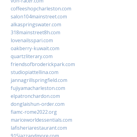
von-racer.com
coffeeshopcharleston.com
salon104mainstreet.com
alkaspringswater.com
318mainstreet8h.com
lovenailsspari.com
oakberry-kuwait.com
quartzliterary.com
friendsofbroderickpark.com
studiopiattellina.com
jannagrillspringfield.com
fujiyamacharleston.com
elpatronchardon.com
donglaishun-order.com
fiamc-rome2022.org
mariceworldessentials.com
lafisheriarestaurant.com
915jazzandmore.com