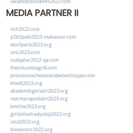
vacancesscolaires2022.com
MEDIA PARTNER II
isth2022.com
p2b2pabi2023-makassar.com
wocfparis2023.org
sinc2023.com
scdlqatar2022-qa.com
thecolumbiagrill.com
provisionscheeseandwineshoppe.com
khedi2023.org
akademikgeriatri2023.org
marmarapediatri2023.org
emchie2023.org
girisimselradyoloji2022.org
utcd2022.org
biosensor2022.org