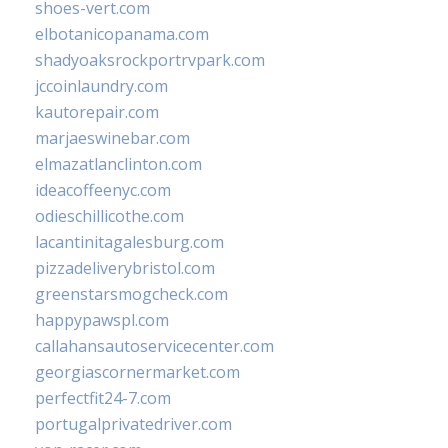
shoes-vert.com
elbotanicopanama.com
shadyoaksrockportrvpark.com
jccoinlaundry.com
kautorepair.com
marjaeswinebar.com
elmazatlanclinton.com
ideacoffeenyc.com
odieschillicothe.com
lacantinitagalesburg.com
pizzadeliverybristol.com
greenstarsmogcheck.com
happypawspl.com
callahansautoservicecenter.com
georgiascornermarket.com
perfectfit24-7.com
portugalprivatedriver.com