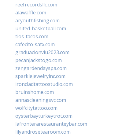
reefrecordsllc.com
alawaffle.com
aryouthfishing.com
united-basketball.com
tios-tacos.com
cafecito-satx.com
graduacionviu2023.com
pecanjackstogo.com
zengardendayspa.com
sparklejewelryinc.com
ironcladtattoostudio.com
bruinshome.com
annascleaningsvc.com
wolfcitytattoo.com
oysterbayturkeytrot.com
lafronterarestauranteybar.com
lilyandrosetearoom.com