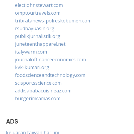
electjohnstewart.com
omptourtravels.com
tribratanews-polreskebumen.com
rsudbayuasih.org
publikjurnalistik.org
juneteenthapparel.net
italywarm.com
journaloffinanceeconomics.com
kvk-kumari.org
foodscienceandtechnology.com
scisportsscience.com
addisababacuisineaz.com
burgerimcamas.com
ADS
keluaran taiwan hari ini