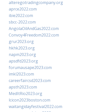
alteregotradingcompany.org
aprce2022.com
ibie2022.com
sbcc-2022.com
AngolaOilAndGas2022.com
Convoy4Freedom2022.com
grur2023.org
hkhk2023.org
napm2023.org
apsdfd2023.org
forumausape2023.com
imkl2023.com
careerfaircsd2023.com
apsth2023.com
MedItRio2023.org
lcicon2023boston.com
waitangidayfestival2022.com