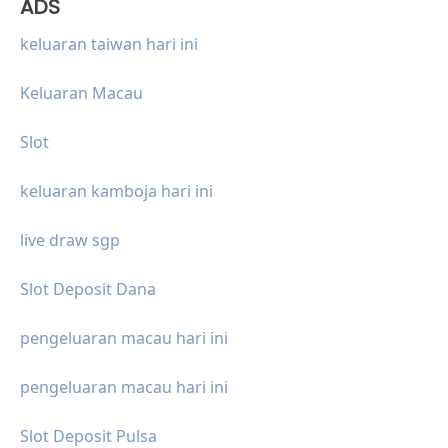
ADS
keluaran taiwan hari ini
Keluaran Macau
Slot
keluaran kamboja hari ini
live draw sgp
Slot Deposit Dana
pengeluaran macau hari ini
pengeluaran macau hari ini
Slot Deposit Pulsa