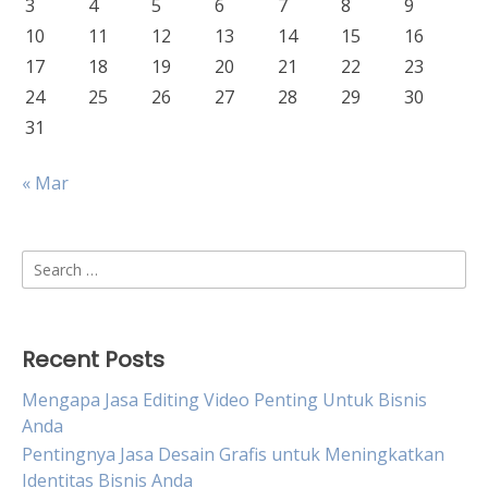
3
4
5
6
7
8
9
10
11
12
13
14
15
16
17
18
19
20
21
22
23
24
25
26
27
28
29
30
31
« Mar
Search
for:
Recent Posts
Mengapa Jasa Editing Video Penting Untuk Bisnis
Anda
Pentingnya Jasa Desain Grafis untuk Meningkatkan
Identitas Bisnis Anda