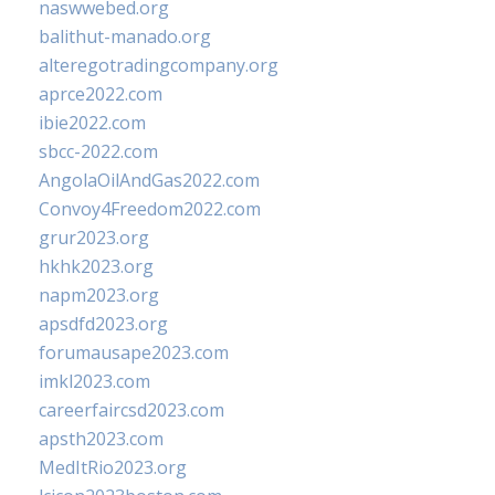
naswwebed.org
balithut-manado.org
alteregotradingcompany.org
aprce2022.com
ibie2022.com
sbcc-2022.com
AngolaOilAndGas2022.com
Convoy4Freedom2022.com
grur2023.org
hkhk2023.org
napm2023.org
apsdfd2023.org
forumausape2023.com
imkl2023.com
careerfaircsd2023.com
apsth2023.com
MedItRio2023.org