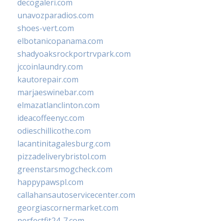
decogaleri.com
unavozparadios.com
shoes-vert.com
elbotanicopanama.com
shadyoaksrockportrvpark.com
jccoinlaundry.com
kautorepair.com
marjaeswinebar.com
elmazatlanclinton.com
ideacoffeenyc.com
odieschillicothe.com
lacantinitagalesburg.com
pizzadeliverybristol.com
greenstarsmogcheck.com
happypawspl.com
callahansautoservicecenter.com
georgiascornermarket.com
perfectfit24-7.com