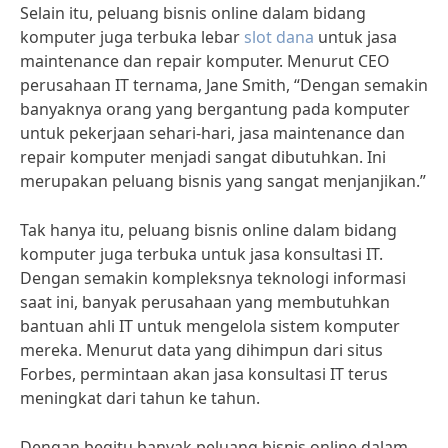
Selain itu, peluang bisnis online dalam bidang
komputer juga terbuka lebar
slot dana
untuk jasa
maintenance dan repair komputer. Menurut CEO
perusahaan IT ternama, Jane Smith, “Dengan semakin
banyaknya orang yang bergantung pada komputer
untuk pekerjaan sehari-hari, jasa maintenance dan
repair komputer menjadi sangat dibutuhkan. Ini
merupakan peluang bisnis yang sangat menjanjikan.”
Tak hanya itu, peluang bisnis online dalam bidang
komputer juga terbuka untuk jasa konsultasi IT.
Dengan semakin kompleksnya teknologi informasi
saat ini, banyak perusahaan yang membutuhkan
bantuan ahli IT untuk mengelola sistem komputer
mereka. Menurut data yang dihimpun dari situs
Forbes, permintaan akan jasa konsultasi IT terus
meningkat dari tahun ke tahun.
Dengan begitu banyak peluang bisnis online dalam