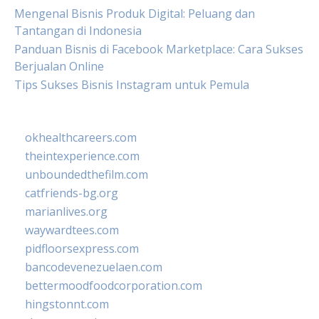
Mengenal Bisnis Produk Digital: Peluang dan
Tantangan di Indonesia
Panduan Bisnis di Facebook Marketplace: Cara Sukses
Berjualan Online
Tips Sukses Bisnis Instagram untuk Pemula
okhealthcareers.com
theintexperience.com
unboundedthefilm.com
catfriends-bg.org
marianlives.org
waywardtees.com
pidfloorsexpress.com
bancodevenezuelaen.com
bettermoodfoodcorporation.com
hingstonnt.com