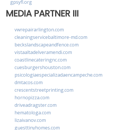
gpsyfl.org
MEDIA PARTNER III
vwrepairarlington.com
cleaningservicebaltimore-md.com
beckslandscapeandfence.com
vistaaltadelveramendi.com
coastlinecateringnc.com
cuesburgershouston.com
psicologiaespecializadaencampeche.com
dmtacos.com
crescentstreetprinting.com
hornopizza.com
driveadragster.com
hematologa.com
lizaivanov.com
guesttinyhomes.com