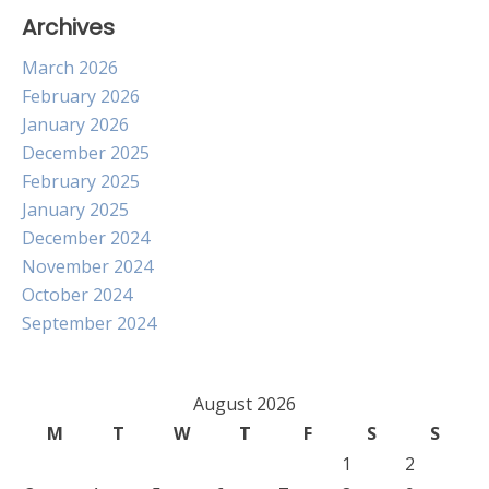
Archives
March 2026
February 2026
January 2026
December 2025
February 2025
January 2025
December 2024
November 2024
October 2024
September 2024
August 2026
M
T
W
T
F
S
S
1
2