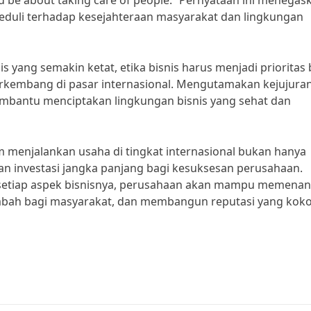
 be about taking care of people.” Pernyataan ini menegas
peduli terhadap kesejahteraan masyarakat dan lingkungan
s yang semakin ketat, etika bisnis harus menjadi prioritas 
erkembang di pasar internasional. Mengutamakan kejujuran
embantu menciptakan lingkungan bisnis yang sehat dan
m menjalankan usaha di tingkat internasional bukan hanya
an investasi jangka panjang bagi kesuksesan perusahaan.
m setiap aspek bisnisnya, perusahaan akan mampu memena
mbah bagi masyarakat, dan membangun reputasi yang koko