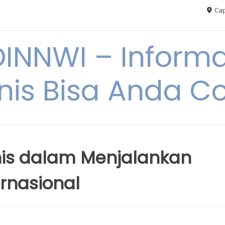
Cap
NNWI – Informas
snis Bisa Anda C
snis dalam Menjalankan
ernasional