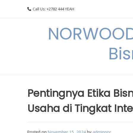
Skip
Call Us: +2782 444 YEAH
to
content
NORWOODI
Bi
Pentingnya Etika Bi
Usaha di Tingkat Int
Posted on
November 15, 2024
by
adminnor