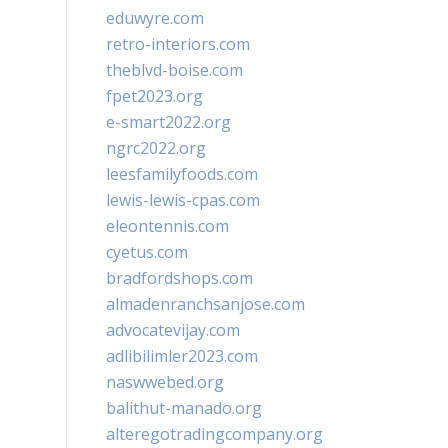
eduwyre.com
retro-interiors.com
theblvd-boise.com
fpet2023.org
e-smart2022.org
ngrc2022.org
leesfamilyfoods.com
lewis-lewis-cpas.com
eleontennis.com
cyetus.com
bradfordshops.com
almadenranchsanjose.com
advocatevijay.com
adlibilimler2023.com
naswwebed.org
balithut-manado.org
alteregotradingcompany.org