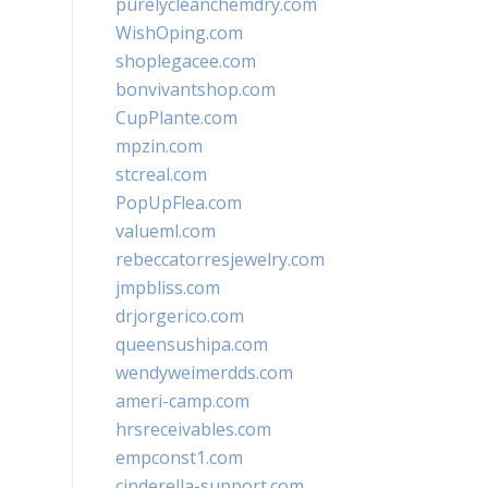
purelycleanchemdry.com
WishOping.com
shoplegacee.com
bonvivantshop.com
CupPlante.com
mpzin.com
stcreal.com
PopUpFlea.com
valueml.com
rebeccatorresjewelry.com
jmpbliss.com
drjorgerico.com
queensushipa.com
wendyweimerdds.com
ameri-camp.com
hrsreceivables.com
empconst1.com
cinderella-support.com