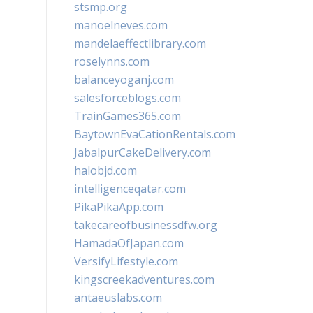
stsmp.org
manoelneves.com
mandelaeffectlibrary.com
roselynns.com
balanceyoganj.com
salesforceblogs.com
TrainGames365.com
BaytownEvaCationRentals.com
JabalpurCakeDelivery.com
halobjd.com
intelligenceqatar.com
PikaPikaApp.com
takecareofbusinessdfw.org
HamadaOfJapan.com
VersifyLifestyle.com
kingscreekadventures.com
antaeuslabs.com