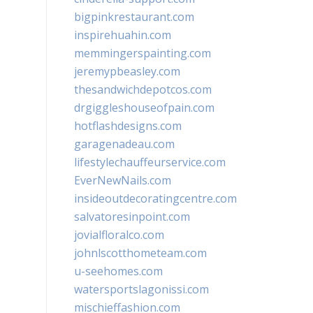
bigpinkrestaurant.com
inspirehuahin.com
memmingerspainting.com
jeremypbeasley.com
thesandwichdepotcos.com
drgiggleshouseofpain.com
hotflashdesigns.com
garagenadeau.com
lifestylechauffeurservice.com
EverNewNails.com
insideoutdecoratingcentre.com
salvatoresinpoint.com
jovialfloralco.com
johnlscotthometeam.com
u-seehomes.com
watersportslagonissi.com
mischieffashion.com