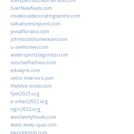
lifestylechauffeurservice.com
EverNewNails.com
insideoutdecoratingcentre.com
salvatoresinpoint.com
jovialfloralco.com
johnlscotthometeam.com
u-seehomes.com
watersportslagonissi.com
mischieffashion.com
eduwyre.com
retro-interiors.com
theblvd-boise.com
fpet2023.org
e-smart2022.org
ngrc2022.org
leesfamilyfoods.com
lewis-lewis-cpas.com
eleontennis.com