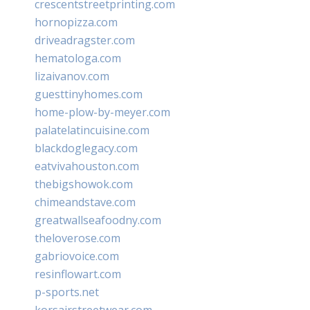
crescentstreetprinting.com
hornopizza.com
driveadragster.com
hematologa.com
lizaivanov.com
guesttinyhomes.com
home-plow-by-meyer.com
palatelatincuisine.com
blackdoglegacy.com
eatvivahouston.com
thebigshowok.com
chimeandstave.com
greatwallseafoodny.com
theloverose.com
gabriovoice.com
resinflowart.com
p-sports.net
korsairstreetwear.com