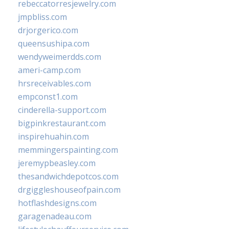
rebeccatorresjewelry.com
jmpbliss.com
drjorgerico.com
queensushipa.com
wendyweimerdds.com
ameri-camp.com
hrsreceivables.com
empconst1.com
cinderella-support.com
bigpinkrestaurant.com
inspirehuahin.com
memmingerspainting.com
jeremypbeasley.com
thesandwichdepotcos.com
drgiggleshouseofpain.com
hotflashdesigns.com
garagenadeau.com