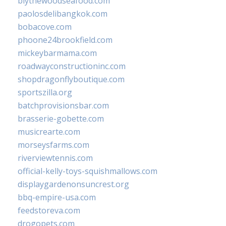
blythewoodseafood.com
paolosdelibangkok.com
bobacove.com
phoone24brookfield.com
mickeybarmama.com
roadwayconstructioninc.com
shopdragonflyboutique.com
sportszilla.org
batchprovisionsbar.com
brasserie-gobette.com
musicrearte.com
morseysfarms.com
riverviewtennis.com
official-kelly-toys-squishmallows.com
displaygardenonsuncrest.org
bbq-empire-usa.com
feedstoreva.com
drogopets.com