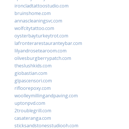
ironcladtattoostudio.com
bruinshome.com
annascleaningsvc.com
wolfcitytattoo.com
oysterbayturkeytrot.com
lafronterarestauranteybar.com
lilyandrosetearoom.com
olivesburgberrypatch.com
theslushkids.com
giobastian.com
glpascensori.com
rifloorepoxy.com
woolleymillingandpaving.com
uptonpvd.com
2troublegrill.com
casateranga.com
sticksandstonesstudiooh.com