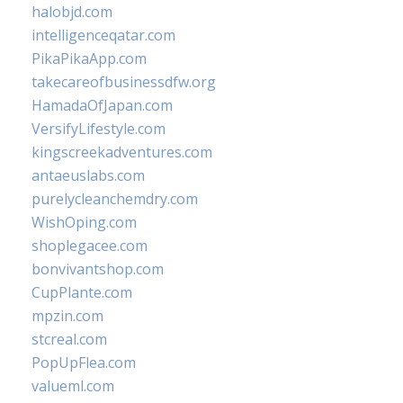
halobjd.com
intelligenceqatar.com
PikaPikaApp.com
takecareofbusinessdfw.org
HamadaOfJapan.com
VersifyLifestyle.com
kingscreekadventures.com
antaeuslabs.com
purelycleanchemdry.com
WishOping.com
shoplegacee.com
bonvivantshop.com
CupPlante.com
mpzin.com
stcreal.com
PopUpFlea.com
valueml.com