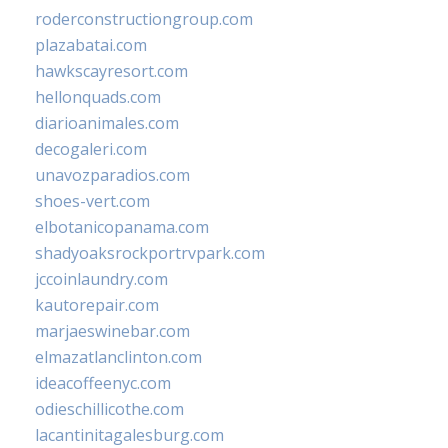
roderconstructiongroup.com
plazabatai.com
hawkscayresort.com
hellonquads.com
diarioanimales.com
decogaleri.com
unavozparadios.com
shoes-vert.com
elbotanicopanama.com
shadyoaksrockportrvpark.com
jccoinlaundry.com
kautorepair.com
marjaeswinebar.com
elmazatlanclinton.com
ideacoffeenyc.com
odieschillicothe.com
lacantinitagalesburg.com