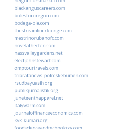
neighboursmarket.com
blackanguscareers.com
bolesfororegon.com
bodega-ole.com
thestreamlinerlounge.com
mestrinorubanofc.com
novelatherton.com
nassvalleygardens.net
electjohnstewart.com
omptourtravels.com
tribratanews-polreskebumen.com
rsudbayuasih.org
publikjurnalistik.org
juneteenthapparel.net
italywarm.com
journaloffinanceeconomics.com
kvk-kumari.org
foodscienceandtechnology.com