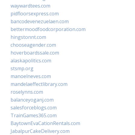
waywardtees.com
pidfloorsexpress.com
bancodevenezuelaen.com
bettermoodfoodcorporation.com
hingstonnt.com
chooseagender.com
hoverboardssale.com
alaskapolitics.com
stsmp.org
manoelneves.com
mandelaeffectlibrary.com
roselynns.com
balanceyoganj.com
salesforceblogs.com
TrainGames365.com
BaytownEvaCationRentals.com
JabalpurCakeDelivery.com