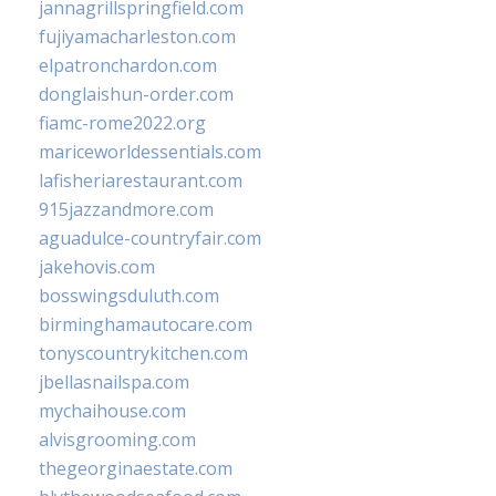
jannagrillspringfield.com
fujiyamacharleston.com
elpatronchardon.com
donglaishun-order.com
fiamc-rome2022.org
mariceworldessentials.com
lafisheriarestaurant.com
915jazzandmore.com
aguadulce-countryfair.com
jakehovis.com
bosswingsduluth.com
birminghamautocare.com
tonyscountrykitchen.com
jbellasnailspa.com
mychaihouse.com
alvisgrooming.com
thegeorginaestate.com