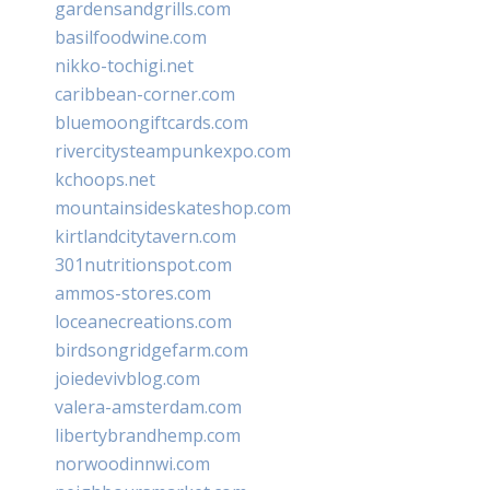
gardensandgrills.com
basilfoodwine.com
nikko-tochigi.net
caribbean-corner.com
bluemoongiftcards.com
rivercitysteampunkexpo.com
kchoops.net
mountainsideskateshop.com
kirtlandcitytavern.com
301nutritionspot.com
ammos-stores.com
loceanecreations.com
birdsongridgefarm.com
joiedevivblog.com
valera-amsterdam.com
libertybrandhemp.com
norwoodinnwi.com