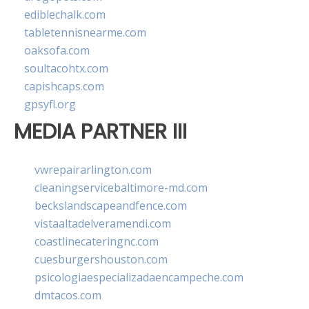
ediblechalk.com
tabletennisnearme.com
oaksofa.com
soultacohtx.com
capishcaps.com
gpsyfl.org
MEDIA PARTNER III
vwrepairarlington.com
cleaningservicebaltimore-md.com
beckslandscapeandfence.com
vistaaltadelveramendi.com
coastlinecateringnc.com
cuesburgershouston.com
psicologiaespecializadaencampeche.com
dmtacos.com