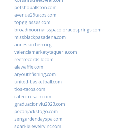
petshopallston.com
avenue26tacos.com
topgglasses.com
broadmoornailsspacoloradosprings.com
missblackpasadena.com
anneskitchen.org
valenciamarketytaqueria.com
reefrecordsllc.com
alawaffle.com
aryouthfishing.com
united-basketball.com
tios-tacos.com
cafecito-satx.com
graduacionviu2023.com
pecanjackstogo.com
zengardendayspa.com
sparklejewelryinc.com