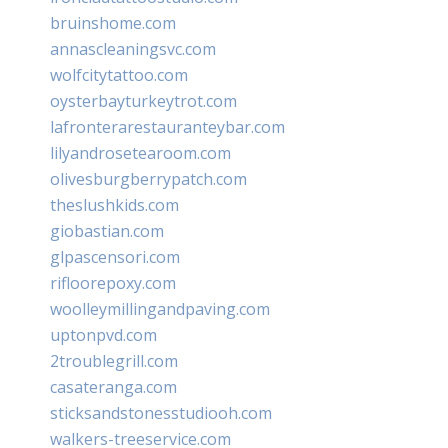
bruinshome.com
annascleaningsvc.com
wolfcitytattoo.com
oysterbayturkeytrot.com
lafronterarestauranteybar.com
lilyandrosetearoom.com
olivesburgberrypatch.com
theslushkids.com
giobastian.com
glpascensori.com
rifloorepoxy.com
woolleymillingandpaving.com
uptonpvd.com
2troublegrill.com
casateranga.com
sticksandstonesstudiooh.com
walkers-treeservice.com