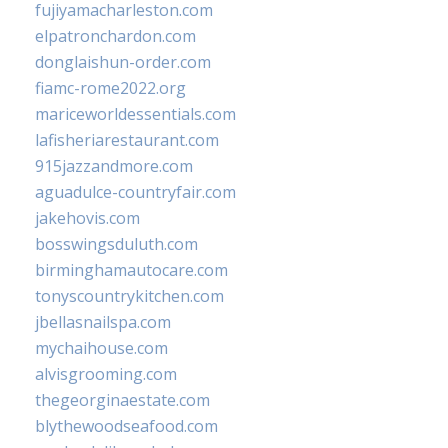
fujiyamacharleston.com
elpatronchardon.com
donglaishun-order.com
fiamc-rome2022.org
mariceworldessentials.com
lafisheriarestaurant.com
915jazzandmore.com
aguadulce-countryfair.com
jakehovis.com
bosswingsduluth.com
birminghamautocare.com
tonyscountrykitchen.com
jbellasnailspa.com
mychaihouse.com
alvisgrooming.com
thegeorginaestate.com
blythewoodseafood.com