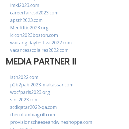
imkl2023.com
careerfaircsd2023.com
apsth2023.com
MedItRio2023.org
lcicon2023boston.com
waitangidayfestival2022.com
vacancesscolaires2022.com
MEDIA PARTNER II
isth2022.com
p2b2pabi2023-makassar.com
wocfparis2023.org
sinc2023.com
scdlqatar2022-qa.com
thecolumbiagrill.com
provisionscheeseandwineshoppe.com