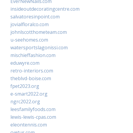
EverNewNails.com
insideoutdecoratingcentre.com
salvatoresinpoint.com
jovialfloralco.com
johnlscotthometeam.com
u-seehomes.com
watersportslagonissi.com
mischieffashion.com
eduwyre.com
retro-interiors.com
theblvd-boise.com
fpet2023.org
e-smart2022.org
ngrc2022.org
leesfamilyfoods.com
lewis-lewis-cpas.com
eleontennis.com
cyetus.com