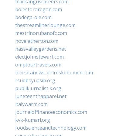
blackanguscareers.com
bolesfororegon.com
bodega-ole.com
thestreamlinerlounge.com
mestrinorubanofc.com
novelatherton.com
nassvalleygardens.net
electjohnstewart.com
omptourtravels.com
tribratanews-polreskebumen.com
rsudbayuasih.org
publikjurnalistik.org
juneteenthapparel.net
italywarm.com
journaloffinanceeconomics.com
kvk-kumari.org
foodscienceandtechnology.com
scisportsscience.com