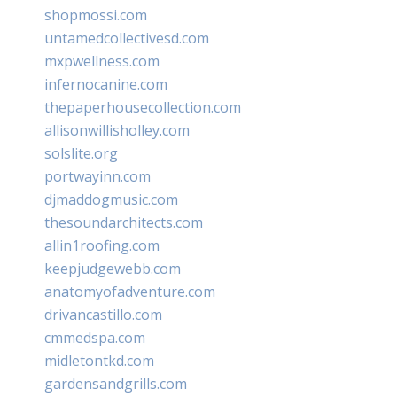
shopmossi.com
untamedcollectivesd.com
mxpwellness.com
infernocanine.com
thepaperhousecollection.com
allisonwillisholley.com
solslite.org
portwayinn.com
djmaddogmusic.com
thesoundarchitects.com
allin1roofing.com
keepjudgewebb.com
anatomyofadventure.com
drivancastillo.com
cmmedspa.com
midletontkd.com
gardensandgrills.com