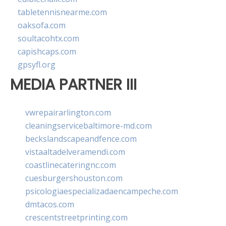
tabletennisnearme.com
oaksofa.com
soultacohtx.com
capishcaps.com
gpsyfl.org
MEDIA PARTNER III
vwrepairarlington.com
cleaningservicebaltimore-md.com
beckslandscapeandfence.com
vistaaltadelveramendi.com
coastlinecateringnc.com
cuesburgershouston.com
psicologiaespecializadaencampeche.com
dmtacos.com
crescentstreetprinting.com