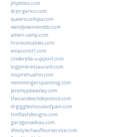
jmpbliss.com
drjorgerico.com
queensushipa.com
wendyweimerdds.com
ameri-camp.com
hrsreceivables.com
empconst1.com
cinderella-support.com
bigpinkrestaurant.com
inspirehuahin.com
memmingerspainting.com
jeremypbeasley.com
thesandwichdepotcos.com
drgiggleshouseofpain.com
hotflashdesigns.com
garagenadeau.com
lifestylechauffeurservice.com