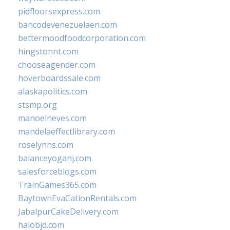
pidfloorsexpress.com
bancodevenezuelaen.com
bettermoodfoodcorporation.com
hingstonnt.com
chooseagender.com
hoverboardssale.com
alaskapolitics.com
stsmp.org
manoelneves.com
mandelaeffectlibrary.com
roselynns.com
balanceyoganj.com
salesforceblogs.com
TrainGames365.com
BaytownEvaCationRentals.com
JabalpurCakeDelivery.com
halobjd.com