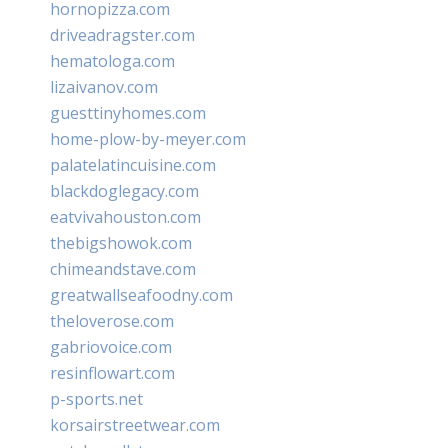
hornopizza.com
driveadragster.com
hematologa.com
lizaivanov.com
guesttinyhomes.com
home-plow-by-meyer.com
palatelatincuisine.com
blackdoglegacy.com
eatvivahouston.com
thebigshowok.com
chimeandstave.com
greatwallseafoodny.com
theloverose.com
gabriovoice.com
resinflowart.com
p-sports.net
korsairstreetwear.com