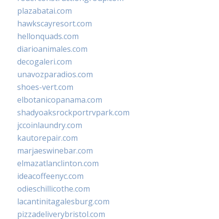
plazabatai.com
hawkscayresort.com
hellonquads.com
diarioanimales.com
decogaleri.com
unavozparadios.com
shoes-vert.com
elbotanicopanama.com
shadyoaksrockportrvpark.com
jccoinlaundry.com
kautorepair.com
marjaeswinebar.com
elmazatlanclinton.com
ideacoffeenyc.com
odieschillicothe.com
lacantinitagalesburg.com
pizzadeliverybristol.com