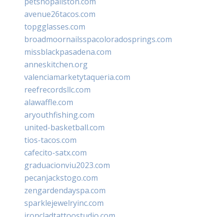
petshopallston.com
avenue26tacos.com
topgglasses.com
broadmoornailsspacoloradosprings.com
missblackpasadena.com
anneskitchen.org
valenciamarketytaqueria.com
reefrecordsllc.com
alawaffle.com
aryouthfishing.com
united-basketball.com
tios-tacos.com
cafecito-satx.com
graduacionviu2023.com
pecanjackstogo.com
zengardendayspa.com
sparklejewelryinc.com
ironcladtattoostudio.com