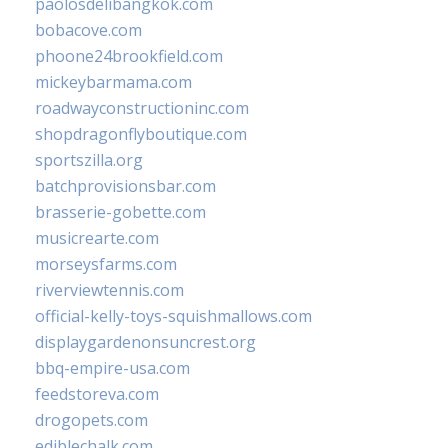
paolosdelibangkok.com
bobacove.com
phoone24brookfield.com
mickeybarmama.com
roadwayconstructioninc.com
shopdragonflyboutique.com
sportszilla.org
batchprovisionsbar.com
brasserie-gobette.com
musicrearte.com
morseysfarms.com
riverviewtennis.com
official-kelly-toys-squishmallows.com
displaygardenonsuncrest.org
bbq-empire-usa.com
feedstoreva.com
drogopets.com
ediblechalk.com