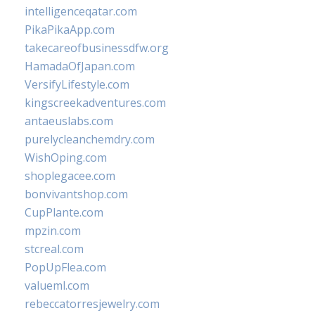
intelligenceqatar.com
PikaPikaApp.com
takecareofbusinessdfw.org
HamadaOfJapan.com
VersifyLifestyle.com
kingscreekadventures.com
antaeuslabs.com
purelycleanchemdry.com
WishOping.com
shoplegacee.com
bonvivantshop.com
CupPlante.com
mpzin.com
stcreal.com
PopUpFlea.com
valueml.com
rebeccatorresjewelry.com