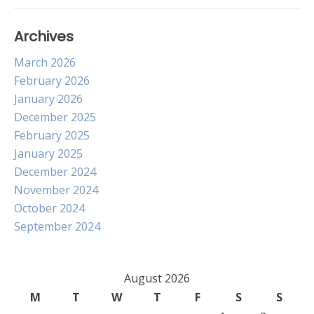
Archives
March 2026
February 2026
January 2026
December 2025
February 2025
January 2025
December 2024
November 2024
October 2024
September 2024
August 2026
M
T
W
T
F
S
S