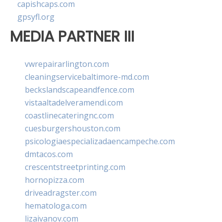
capishcaps.com
gpsyfl.org
MEDIA PARTNER III
vwrepairarlington.com
cleaningservicebaltimore-md.com
beckslandscapeandfence.com
vistaaltadelveramendi.com
coastlinecateringnc.com
cuesburgershouston.com
psicologiaespecializadaencampeche.com
dmtacos.com
crescentstreetprinting.com
hornopizza.com
driveadragster.com
hematologa.com
lizaivanov.com