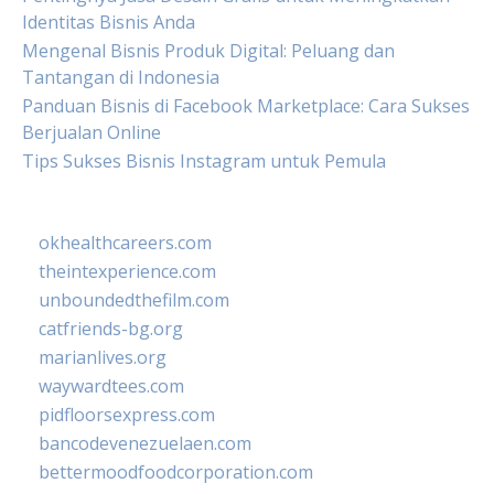
Identitas Bisnis Anda
Mengenal Bisnis Produk Digital: Peluang dan
Tantangan di Indonesia
Panduan Bisnis di Facebook Marketplace: Cara Sukses
Berjualan Online
Tips Sukses Bisnis Instagram untuk Pemula
okhealthcareers.com
theintexperience.com
unboundedthefilm.com
catfriends-bg.org
marianlives.org
waywardtees.com
pidfloorsexpress.com
bancodevenezuelaen.com
bettermoodfoodcorporation.com