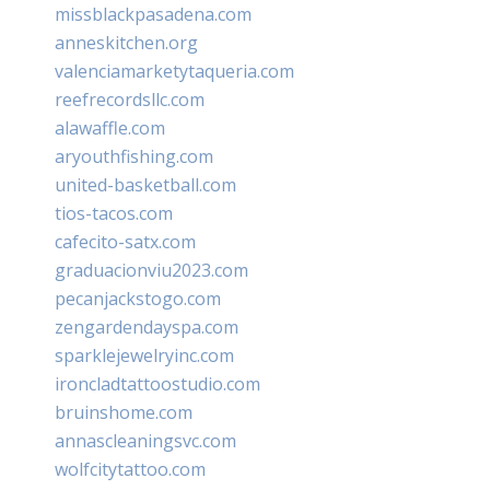
missblackpasadena.com
anneskitchen.org
valenciamarketytaqueria.com
reefrecordsllc.com
alawaffle.com
aryouthfishing.com
united-basketball.com
tios-tacos.com
cafecito-satx.com
graduacionviu2023.com
pecanjackstogo.com
zengardendayspa.com
sparklejewelryinc.com
ironcladtattoostudio.com
bruinshome.com
annascleaningsvc.com
wolfcitytattoo.com