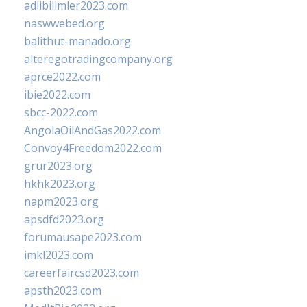
adlibilimler2023.com
naswwebed.org
balithut-manado.org
alteregotradingcompany.org
aprce2022.com
ibie2022.com
sbcc-2022.com
AngolaOilAndGas2022.com
Convoy4Freedom2022.com
grur2023.org
hkhk2023.org
napm2023.org
apsdfd2023.org
forumausape2023.com
imkl2023.com
careerfaircsd2023.com
apsth2023.com