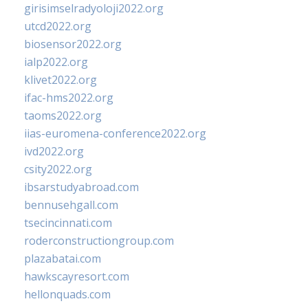
girisimselradyoloji2022.org
utcd2022.org
biosensor2022.org
ialp2022.org
klivet2022.org
ifac-hms2022.org
taoms2022.org
iias-euromena-conference2022.org
ivd2022.org
csity2022.org
ibsarstudyabroad.com
bennusehgall.com
tsecincinnati.com
roderconstructiongroup.com
plazabatai.com
hawkscayresort.com
hellonquads.com