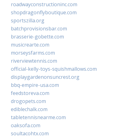
roadwayconstructioninc.com
shopdragonflyboutique.com
sportszilla.org
batchprovisionsbar.com
brasserie-gobette.com
musicrearte.com
morseysfarms.com
riverviewtennis.com
official-kelly-toys-squishmallows.com
displaygardenonsuncrest.org
bbq-empire-usa.com
feedstoreva.com
drogopets.com
ediblechalk.com
tabletennisnearme.com
oaksofa.com
soultacohtx.com