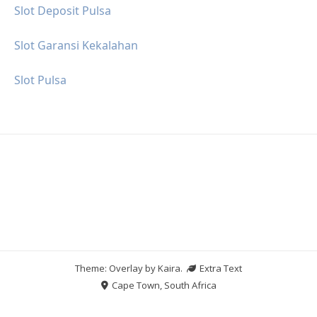
Slot Deposit Pulsa
Slot Garansi Kekalahan
Slot Pulsa
Theme: Overlay by
Kaira
.
Extra Text
Cape Town, South Africa