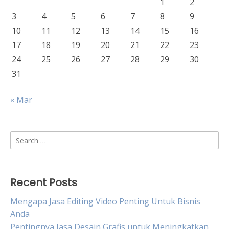
1
2
3
4
5
6
7
8
9
10
11
12
13
14
15
16
17
18
19
20
21
22
23
24
25
26
27
28
29
30
31
« Mar
Search
for:
Recent Posts
Mengapa Jasa Editing Video Penting Untuk Bisnis
Anda
Pentingnya Jasa Desain Grafis untuk Meningkatkan