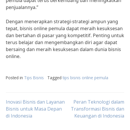
pemula dapat terus berkembang dan meningkatkan
penjualannya.”
Dengan menerapkan strategi-strategi ampun yang
tepat, bisnis online pemula dapat meraih kesuksesan
dan bertahan di pasar yang kompetitif. Penting untuk
terus belajar dan mengembangkan diri agar dapat
bersaing dan meraih kesuksesan dalam dunia bisnis
online.
Posted in
Tips Bisnis
Tagged
tips bisnis online pemula
Post
Inovasi Bisnis dan Layanan
Peran Teknologi dalam
Bisnis untuk Masa Depan
Transformasi Bisnis dan
di Indonesia
Keuangan di Indonesia
navigation