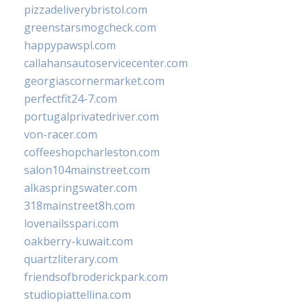
pizzadeliverybristol.com
greenstarsmogcheck.com
happypawspl.com
callahansautoservicecenter.com
georgiascornermarket.com
perfectfit24-7.com
portugalprivatedriver.com
von-racer.com
coffeeshopcharleston.com
salon104mainstreet.com
alkaspringswater.com
318mainstreet8h.com
lovenailsspari.com
oakberry-kuwait.com
quartzliterary.com
friendsofbroderickpark.com
studiopiattellina.com