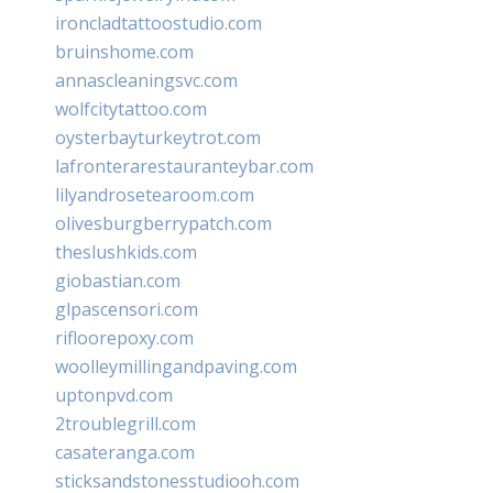
ironcladtattoostudio.com
bruinshome.com
annascleaningsvc.com
wolfcitytattoo.com
oysterbayturkeytrot.com
lafronterarestauranteybar.com
lilyandrosetearoom.com
olivesburgberrypatch.com
theslushkids.com
giobastian.com
glpascensori.com
rifloorepoxy.com
woolleymillingandpaving.com
uptonpvd.com
2troublegrill.com
casateranga.com
sticksandstonesstudiooh.com