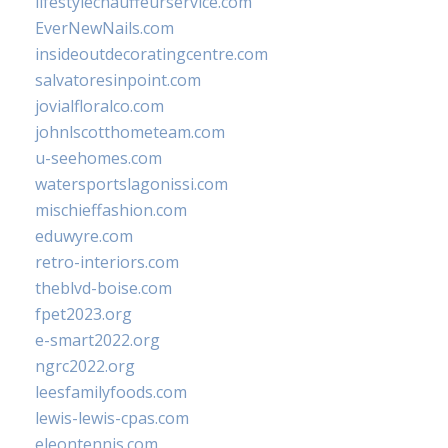
lifestylechauffeurservice.com
EverNewNails.com
insideoutdecoratingcentre.com
salvatoresinpoint.com
jovialfloralco.com
johnlscotthometeam.com
u-seehomes.com
watersportslagonissi.com
mischieffashion.com
eduwyre.com
retro-interiors.com
theblvd-boise.com
fpet2023.org
e-smart2022.org
ngrc2022.org
leesfamilyfoods.com
lewis-lewis-cpas.com
eleontennis.com