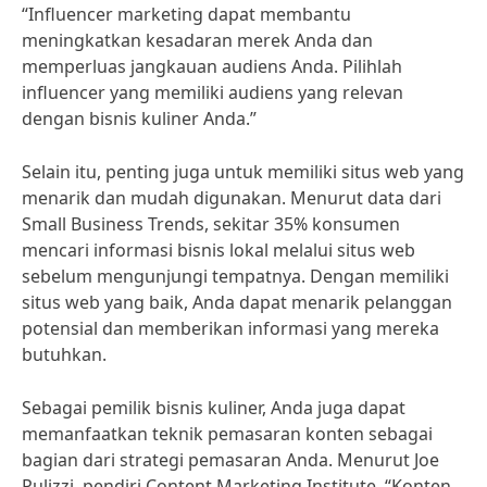
“Influencer marketing dapat membantu
meningkatkan kesadaran merek Anda dan
memperluas jangkauan audiens Anda. Pilihlah
influencer yang memiliki audiens yang relevan
dengan bisnis kuliner Anda.”
Selain itu, penting juga untuk memiliki situs web yang
menarik dan mudah digunakan. Menurut data dari
Small Business Trends, sekitar 35% konsumen
mencari informasi bisnis lokal melalui situs web
sebelum mengunjungi tempatnya. Dengan memiliki
situs web yang baik, Anda dapat menarik pelanggan
potensial dan memberikan informasi yang mereka
butuhkan.
Sebagai pemilik bisnis kuliner, Anda juga dapat
memanfaatkan teknik pemasaran konten sebagai
bagian dari strategi pemasaran Anda. Menurut Joe
Pulizzi, pendiri Content Marketing Institute, “Konten