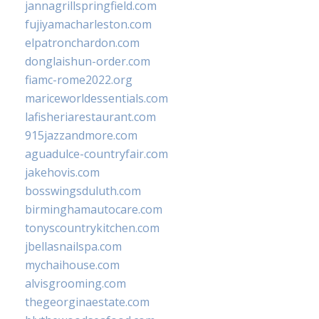
jannagrillspringfield.com
fujiyamacharleston.com
elpatronchardon.com
donglaishun-order.com
fiamc-rome2022.org
mariceworldessentials.com
lafisheriarestaurant.com
915jazzandmore.com
aguadulce-countryfair.com
jakehovis.com
bosswingsduluth.com
birminghamautocare.com
tonyscountrykitchen.com
jbellasnailspa.com
mychaihouse.com
alvisgrooming.com
thegeorginaestate.com