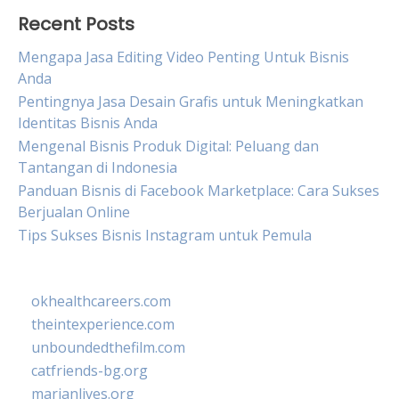
Recent Posts
Mengapa Jasa Editing Video Penting Untuk Bisnis
Anda
Pentingnya Jasa Desain Grafis untuk Meningkatkan
Identitas Bisnis Anda
Mengenal Bisnis Produk Digital: Peluang dan
Tantangan di Indonesia
Panduan Bisnis di Facebook Marketplace: Cara Sukses
Berjualan Online
Tips Sukses Bisnis Instagram untuk Pemula
okhealthcareers.com
theintexperience.com
unboundedthefilm.com
catfriends-bg.org
marianlives.org