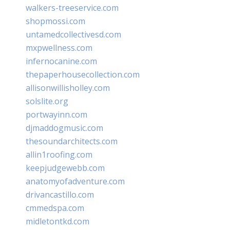
walkers-treeservice.com
shopmossi.com
untamedcollectivesd.com
mxpwellness.com
infernocanine.com
thepaperhousecollection.com
allisonwillisholley.com
solslite.org
portwayinn.com
djmaddogmusic.com
thesoundarchitects.com
allin1roofing.com
keepjudgewebb.com
anatomyofadventure.com
drivancastillo.com
cmmedspa.com
midletontkd.com