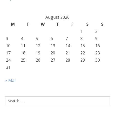
August 2026
M
T
W
T
F
S
S
1
2
3
4
5
6
7
8
9
10
11
12
13
14
15
16
17
18
19
20
21
22
23
24
25
26
27
28
29
30
31
« Mar
Search
for: