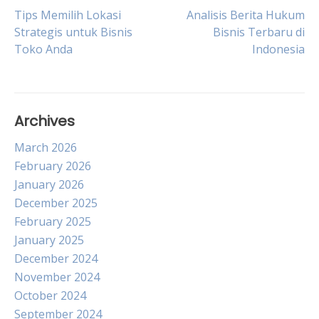
Post
Tips Memilih Lokasi
Analisis Berita Hukum
Strategis untuk Bisnis
Bisnis Terbaru di
Toko Anda
Indonesia
navigation
Archives
March 2026
February 2026
January 2026
December 2025
February 2025
January 2025
December 2024
November 2024
October 2024
September 2024