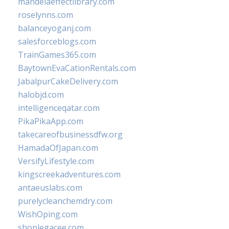
mandelaeffectlibrary.com
roselynns.com
balanceyoganj.com
salesforceblogs.com
TrainGames365.com
BaytownEvaCationRentals.com
JabalpurCakeDelivery.com
halobjd.com
intelligenceqatar.com
PikaPikaApp.com
takecareofbusinessdfw.org
HamadaOfJapan.com
VersifyLifestyle.com
kingscreekadventures.com
antaeuslabs.com
purelycleanchemdry.com
WishOping.com
shoplegacee.com