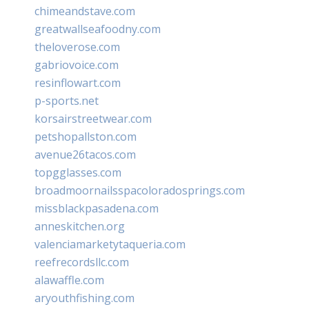
chimeandstave.com
greatwallseafoodny.com
theloverose.com
gabriovoice.com
resinflowart.com
p-sports.net
korsairstreetwear.com
petshopallston.com
avenue26tacos.com
topgglasses.com
broadmoornailsspacoloradosprings.com
missblackpasadena.com
anneskitchen.org
valenciamarketytaqueria.com
reefrecordsllc.com
alawaffle.com
aryouthfishing.com