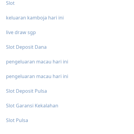
Slot
keluaran kamboja hari ini
live draw sgp
Slot Deposit Dana
pengeluaran macau hari ini
pengeluaran macau hari ini
Slot Deposit Pulsa
Slot Garansi Kekalahan
Slot Pulsa