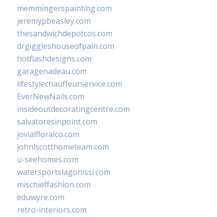
memmingerspainting.com
jeremypbeasley.com
thesandwichdepotcos.com
drgiggleshouseofpain.com
hotflashdesigns.com
garagenadeau.com
lifestylechauffeurservice.com
EverNewNails.com
insideoutdecoratingcentre.com
salvatoresinpoint.com
jovialfloralco.com
johnlscotthometeam.com
u-seehomes.com
watersportslagonissi.com
mischieffashion.com
eduwyre.com
retro-interiors.com