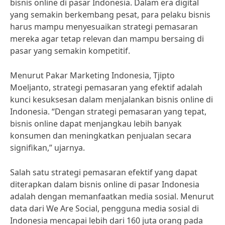
bisnis online di pasar Indonesia. Dalam era digital
yang semakin berkembang pesat, para pelaku bisnis
harus mampu menyesuaikan strategi pemasaran
mereka agar tetap relevan dan mampu bersaing di
pasar yang semakin kompetitif.
Menurut Pakar Marketing Indonesia, Tjipto
Moeljanto, strategi pemasaran yang efektif adalah
kunci kesuksesan dalam menjalankan bisnis online di
Indonesia. “Dengan strategi pemasaran yang tepat,
bisnis online dapat menjangkau lebih banyak
konsumen dan meningkatkan penjualan secara
signifikan,” ujarnya.
Salah satu strategi pemasaran efektif yang dapat
diterapkan dalam bisnis online di pasar Indonesia
adalah dengan memanfaatkan media sosial. Menurut
data dari We Are Social, pengguna media sosial di
Indonesia mencapai lebih dari 160 juta orang pada