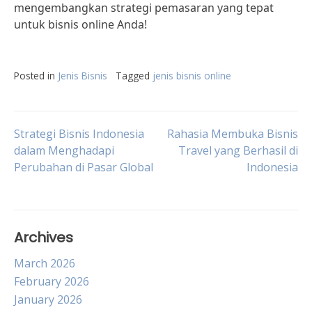
mengembangkan strategi pemasaran yang tepat
untuk bisnis online Anda!
Posted in
Jenis Bisnis
Tagged
jenis bisnis online
Post
Strategi Bisnis Indonesia
Rahasia Membuka Bisnis
dalam Menghadapi
Travel yang Berhasil di
Perubahan di Pasar Global
Indonesia
navigation
Archives
March 2026
February 2026
January 2026