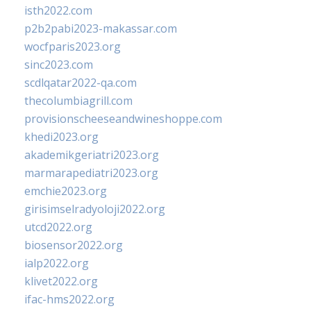
isth2022.com
p2b2pabi2023-makassar.com
wocfparis2023.org
sinc2023.com
scdlqatar2022-qa.com
thecolumbiagrill.com
provisionscheeseandwineshoppe.com
khedi2023.org
akademikgeriatri2023.org
marmarapediatri2023.org
emchie2023.org
girisimselradyoloji2022.org
utcd2022.org
biosensor2022.org
ialp2022.org
klivet2022.org
ifac-hms2022.org