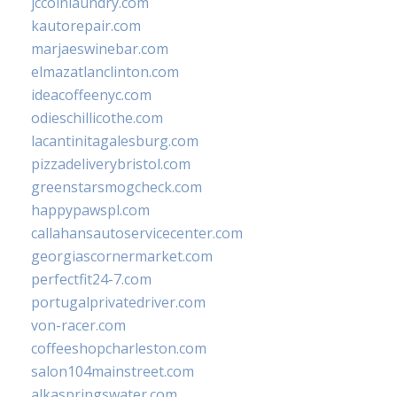
jccoinlaundry.com
kautorepair.com
marjaeswinebar.com
elmazatlanclinton.com
ideacoffeenyc.com
odieschillicothe.com
lacantinitagalesburg.com
pizzadeliverybristol.com
greenstarsmogcheck.com
happypawspl.com
callahansautoservicecenter.com
georgiascornermarket.com
perfectfit24-7.com
portugalprivatedriver.com
von-racer.com
coffeeshopcharleston.com
salon104mainstreet.com
alkaspringswater.com