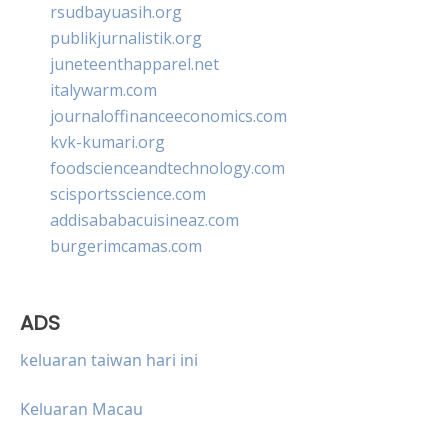
rsudbayuasih.org
publikjurnalistik.org
juneteenthapparel.net
italywarm.com
journaloffinanceeconomics.com
kvk-kumari.org
foodscienceandtechnology.com
scisportsscience.com
addisababacuisineaz.com
burgerimcamas.com
ADS
keluaran taiwan hari ini
Keluaran Macau