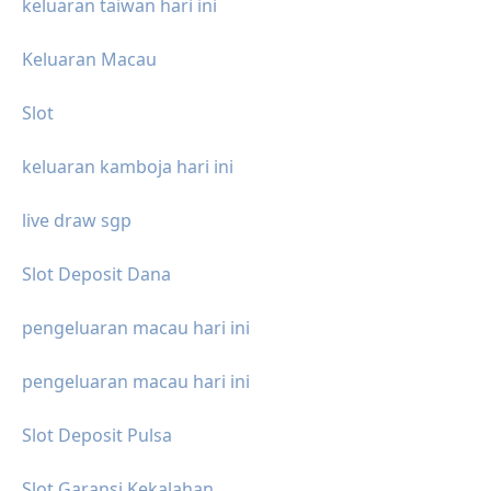
keluaran taiwan hari ini
Keluaran Macau
Slot
keluaran kamboja hari ini
live draw sgp
Slot Deposit Dana
pengeluaran macau hari ini
pengeluaran macau hari ini
Slot Deposit Pulsa
Slot Garansi Kekalahan