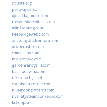
solslite.org
portwayinn.com
djmaddogmusic.com
thesoundarchitects.com
allin1roofing.com
keepjudgewebb.com
anatomyofadventure.com
drivancastillo.com
cmmedspa.com
midletontkd.com
gardensandgrills.com
basilfoodwine.com
nikko-tochigi.net
caribbean-corner.com
bluemoongiftcards.com
rivercitysteampunkexpo.com
kchoops.net