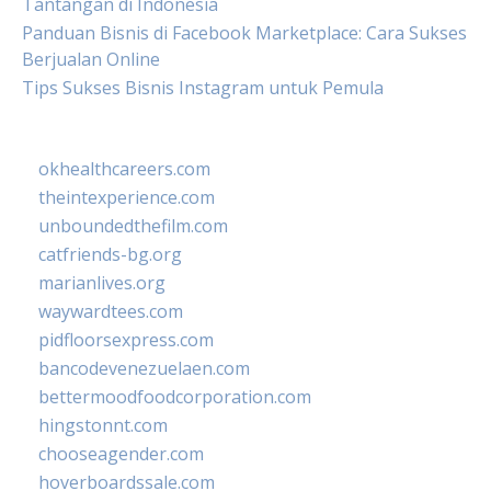
Tantangan di Indonesia
Panduan Bisnis di Facebook Marketplace: Cara Sukses
Berjualan Online
Tips Sukses Bisnis Instagram untuk Pemula
okhealthcareers.com
theintexperience.com
unboundedthefilm.com
catfriends-bg.org
marianlives.org
waywardtees.com
pidfloorsexpress.com
bancodevenezuelaen.com
bettermoodfoodcorporation.com
hingstonnt.com
chooseagender.com
hoverboardssale.com