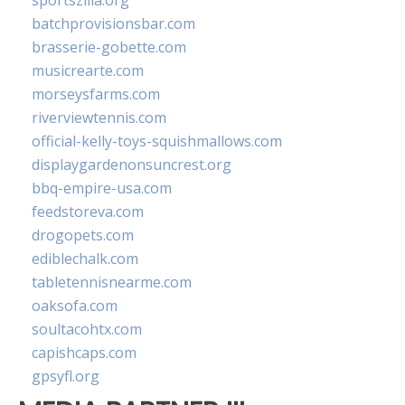
sportszilla.org
batchprovisionsbar.com
brasserie-gobette.com
musicrearte.com
morseysfarms.com
riverviewtennis.com
official-kelly-toys-squishmallows.com
displaygardenonsuncrest.org
bbq-empire-usa.com
feedstoreva.com
drogopets.com
ediblechalk.com
tabletennisnearme.com
oaksofa.com
soultacohtx.com
capishcaps.com
gpsyfl.org