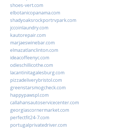
shoes-vert.com
elbotanicopanama.com
shadyoaksrockportrvpark.com
jccoinlaundry.com
kautorepair.com
marjaeswinebar.com
elmazatlanclinton.com
ideacoffeenyc.com
odieschillicothe.com
lacantinitagalesburg.com
pizzadeliverybristol.com
greenstarsmogcheck.com
happypawspl.com
callahansautoservicecenter.com
georgiascornermarket.com
perfectfit24-7.com
portugalprivatedriver.com