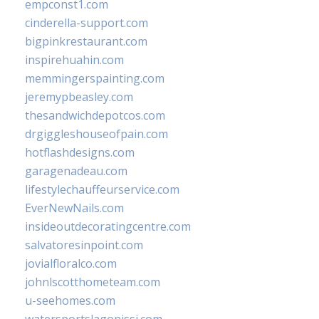
empconst1.com
cinderella-support.com
bigpinkrestaurant.com
inspirehuahin.com
memmingerspainting.com
jeremypbeasley.com
thesandwichdepotcos.com
drgiggleshouseofpain.com
hotflashdesigns.com
garagenadeau.com
lifestylechauffeurservice.com
EverNewNails.com
insideoutdecoratingcentre.com
salvatoresinpoint.com
jovialfloralco.com
johnlscotthometeam.com
u-seehomes.com