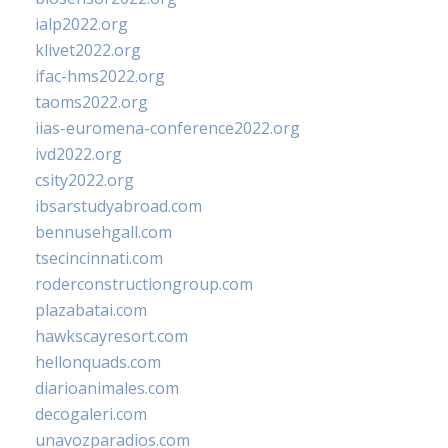
ialp2022.org
klivet2022.org
ifac-hms2022.org
taoms2022.org
iias-euromena-conference2022.org
ivd2022.org
csity2022.org
ibsarstudyabroad.com
bennusehgall.com
tsecincinnati.com
roderconstructiongroup.com
plazabatai.com
hawkscayresort.com
hellonquads.com
diarioanimales.com
decogaleri.com
unavozparadios.com