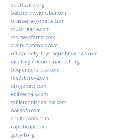
sportszilla.org
batchprovisionsbar.com
brasserie-gobette.com
musicrearte.com
morseysfarms.com
riverviewtennis.com
official-kelly-toys-squishmallows.com
displaygardenonsuncrest.org
bbq-empire-usa.com
feedstoreva.com
drogopets.com
ediblechalk.com
tabletennisnearme.com
oaksofa.com
soultacohtx.com
capishcaps.com
gpsyfl.org