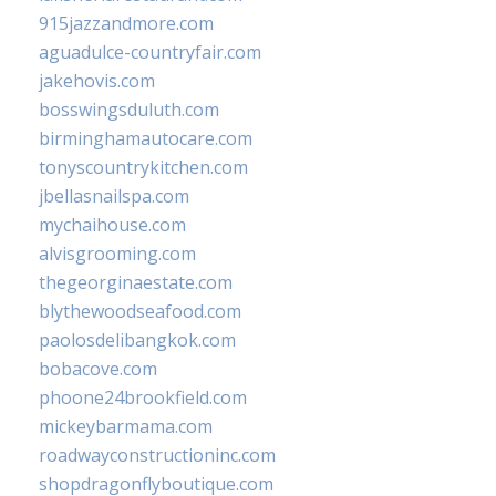
915jazzandmore.com
aguadulce-countryfair.com
jakehovis.com
bosswingsduluth.com
birminghamautocare.com
tonyscountrykitchen.com
jbellasnailspa.com
mychaihouse.com
alvisgrooming.com
thegeorginaestate.com
blythewoodseafood.com
paolosdelibangkok.com
bobacove.com
phoone24brookfield.com
mickeybarmama.com
roadwayconstructioninc.com
shopdragonflyboutique.com