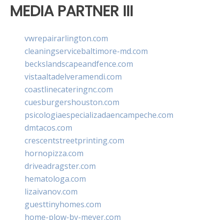
MEDIA PARTNER III
vwrepairarlington.com
cleaningservicebaltimore-md.com
beckslandscapeandfence.com
vistaaltadelveramendi.com
coastlinecateringnc.com
cuesburgershouston.com
psicologiaespecializadaencampeche.com
dmtacos.com
crescentstreetprinting.com
hornopizza.com
driveadragster.com
hematologa.com
lizaivanov.com
guesttinyhomes.com
home-plow-by-meyer.com