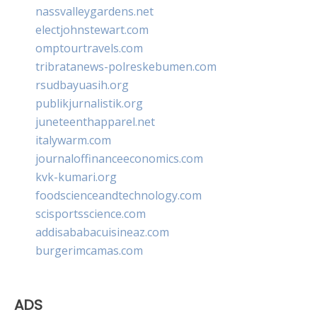
nassvalleygardens.net
electjohnstewart.com
omptourtravels.com
tribratanews-polreskebumen.com
rsudbayuasih.org
publikjurnalistik.org
juneteenthapparel.net
italywarm.com
journaloffinanceeconomics.com
kvk-kumari.org
foodscienceandtechnology.com
scisportsscience.com
addisababacuisineaz.com
burgerimcamas.com
ADS