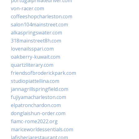
portugalprivatedriver.com
von-racer.com
coffeeshopcharleston.com
salon104mainstreet.com
alkaspringswater.com
318mainstreet8h.com
lovenailsspari.com
oakberry-kuwait.com
quartzliterary.com
friendsofbroderickpark.com
studiopiattellina.com
jannagrillspringfield.com
fujiyamacharleston.com
elpatronchardon.com
donglaishun-order.com
fiamc-rome2022.org
mariceworldessentials.com
lafisheriarestaurant.com