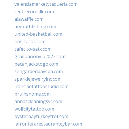
valenciamarketytaqueria.com
reefrecordsllc.com
alawaffle.com
aryouthfishing.com
united-basketball.com
tios-tacos.com
cafecito-satx.com
graduacionviu2023.com
pecanjackstogo.com
zengardendayspa.com
sparklejewelryinc.com
ironcladtattoostudio.com
bruinshome.com
annascleaningsvc.com
wolfcitytattoo.com
oysterbayturkeytrot.com
lafronterarestauranteybar.com