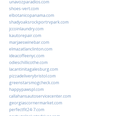
unavozparadios.com
shoes-vert.com
elbotanicopanama.com
shadyoaksrockportrvpark.com
jccoinlaundry.com
kautorepair.com
marjaeswinebar.com
elmazatlanclinton.com
ideacoffeenyc.com
odieschillicothe.com
lacantinitagalesburg.com
pizzadeliverybristol.com
greenstarsmogcheck.com
happypawspl.com
callahansautoservicecenter.com
georgiascornermarket.com
perfectfit24-7.com