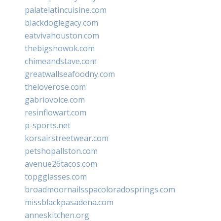
palatelatincuisine.com
blackdoglegacy.com
eatvivahouston.com
thebigshowok.com
chimeandstave.com
greatwallseafoodny.com
theloverose.com
gabriovoice.com
resinflowart.com
p-sports.net
korsairstreetwear.com
petshopallston.com
avenue26tacos.com
topgglasses.com
broadmoornailsspacoloradosprings.com
missblackpasadena.com
anneskitchen.org