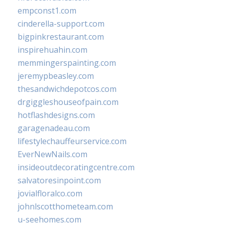
empconst1.com
cinderella-support.com
bigpinkrestaurant.com
inspirehuahin.com
memmingerspainting.com
jeremypbeasley.com
thesandwichdepotcos.com
drgiggleshouseofpain.com
hotflashdesigns.com
garagenadeau.com
lifestylechauffeurservice.com
EverNewNails.com
insideoutdecoratingcentre.com
salvatoresinpoint.com
jovialfloralco.com
johnlscotthometeam.com
u-seehomes.com