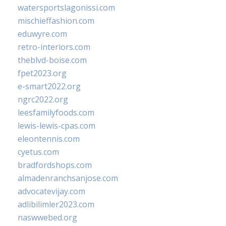
watersportslagonissi.com
mischieffashion.com
eduwyre.com
retro-interiors.com
theblvd-boise.com
fpet2023.org
e-smart2022.org
ngrc2022.org
leesfamilyfoods.com
lewis-lewis-cpas.com
eleontennis.com
cyetus.com
bradfordshops.com
almadenranchsanjose.com
advocatevijay.com
adlibilimler2023.com
naswwebed.org