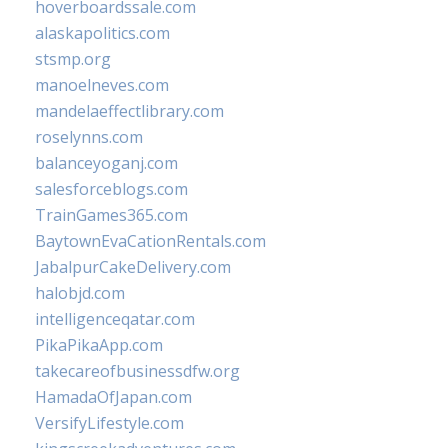
hoverboardssale.com
alaskapolitics.com
stsmp.org
manoelneves.com
mandelaeffectlibrary.com
roselynns.com
balanceyoganj.com
salesforceblogs.com
TrainGames365.com
BaytownEvaCationRentals.com
JabalpurCakeDelivery.com
halobjd.com
intelligenceqatar.com
PikaPikaApp.com
takecareofbusinessdfw.org
HamadaOfJapan.com
VersifyLifestyle.com