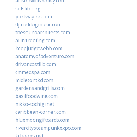
allisonwillisholley.com
solslite.org
portwayinn.com
djmaddogmusic.com
thesoundarchitects.com
allin1roofing.com
keepjudgewebb.com
anatomyofadventure.com
drivancastillo.com
cmmedspa.com
midletontkd.com
gardensandgrills.com
basilfoodwine.com
nikko-tochigi.net
caribbean-corner.com
bluemoongiftcards.com
rivercitysteampunkexpo.com
kchoops.net