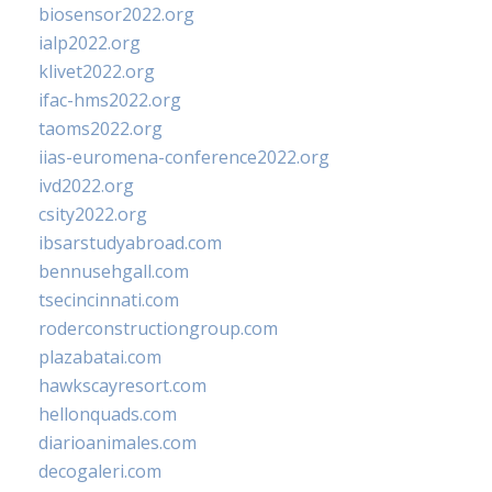
biosensor2022.org
ialp2022.org
klivet2022.org
ifac-hms2022.org
taoms2022.org
iias-euromena-conference2022.org
ivd2022.org
csity2022.org
ibsarstudyabroad.com
bennusehgall.com
tsecincinnati.com
roderconstructiongroup.com
plazabatai.com
hawkscayresort.com
hellonquads.com
diarioanimales.com
decogaleri.com