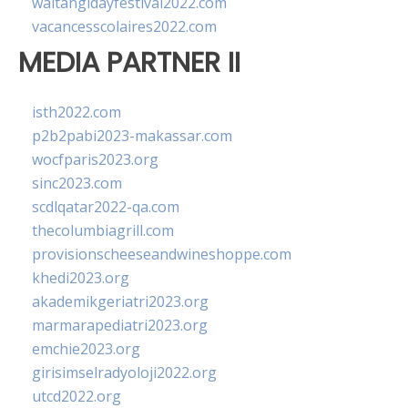
waitangidayfestival2022.com
vacancesscolaires2022.com
MEDIA PARTNER II
isth2022.com
p2b2pabi2023-makassar.com
wocfparis2023.org
sinc2023.com
scdlqatar2022-qa.com
thecolumbiagrill.com
provisionscheeseandwineshoppe.com
khedi2023.org
akademikgeriatri2023.org
marmarapediatri2023.org
emchie2023.org
girisimselradyoloji2022.org
utcd2022.org