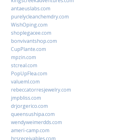
kingscreekadventures.com
antaeuslabs.com
purelycleanchemdry.com
WishOping.com
shoplegacee.com
bonvivantshop.com
CupPlante.com
mpzin.com
stcreal.com
PopUpFlea.com
valueml.com
rebeccatorresjewelry.com
jmpbliss.com
drjorgerico.com
queensushipa.com
wendyweimerdds.com
ameri-camp.com
hrsreceivables.com