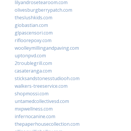
lilyandrosetearoom.com
olivesburgberrypatch.com
theslushkids.com
giobastian.com
glpascensori.com
rifloorepoxy.com
woolleymillingandpaving.com
uptonpvd.com
2troublegrill.com
casateranga.com
sticksandstonesstudiooh.com
walkers-treeservice.com
shopmossi.com
untamedcollectivesd.com
mxpwellness.com
infernocanine.com
thepaperhousecollection.com