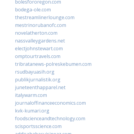
bolesfororegon.com
bodega-ole.com
thestreamlinerlounge.com
mestrinorubanofc.com
novelatherton.com
nassvalleygardens.net
electjohnstewart.com
omptourtravels.com
tribratanews-polreskebumen.com
rsudbayuasih.org
publikjurnalistik.org
juneteenthapparel.net
italywarm.com
journaloffinanceeconomics.com
kvk-kumari.org
foodscienceandtechnology.com
scisportsscience.com
addisababacuisineaz.com