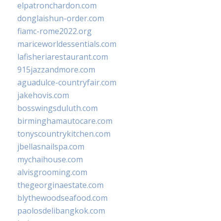
elpatronchardon.com
donglaishun-order.com
fiamc-rome2022.org
mariceworldessentials.com
lafisheriarestaurant.com
915jazzandmore.com
aguadulce-countryfair.com
jakehovis.com
bosswingsduluth.com
birminghamautocare.com
tonyscountrykitchen.com
jbellasnailspa.com
mychaihouse.com
alvisgrooming.com
thegeorginaestate.com
blythewoodseafood.com
paolosdelibangkok.com