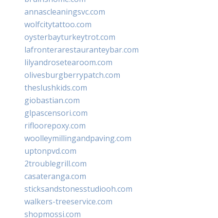
annascleaningsvc.com
wolfcitytattoo.com
oysterbayturkeytrot.com
lafronterarestauranteybar.com
lilyandrosetearoom.com
olivesburgberrypatch.com
theslushkids.com
giobastian.com
glpascensori.com
rifloorepoxy.com
woolleymillingandpaving.com
uptonpvd.com
2troublegrill.com
casateranga.com
sticksandstonesstudiooh.com
walkers-treeservice.com
shopmossi.com