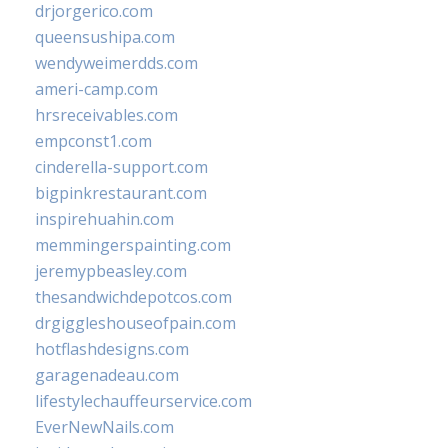
drjorgerico.com
queensushipa.com
wendyweimerdds.com
ameri-camp.com
hrsreceivables.com
empconst1.com
cinderella-support.com
bigpinkrestaurant.com
inspirehuahin.com
memmingerspainting.com
jeremypbeasley.com
thesandwichdepotcos.com
drgiggleshouseofpain.com
hotflashdesigns.com
garagenadeau.com
lifestylechauffeurservice.com
EverNewNails.com