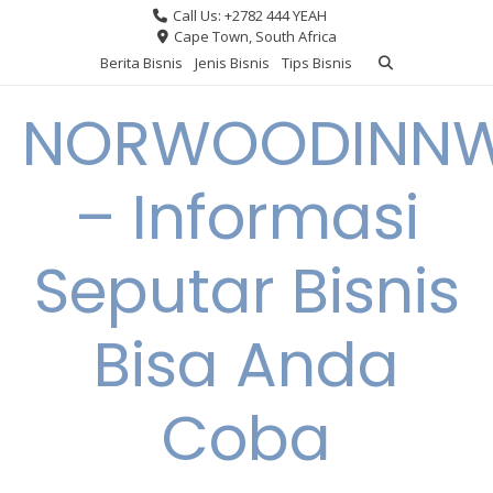
Skip
Call Us: +2782 444 YEAH
to
Cape Town, South Africa
content
Berita Bisnis
Jenis Bisnis
Tips Bisnis
NORWOODINNW
– Informasi
Seputar Bisnis
Bisa Anda
Coba