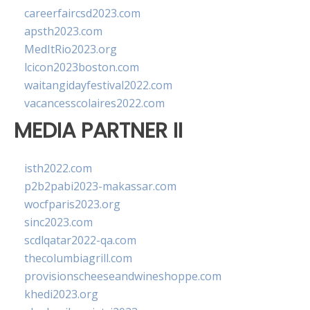
careerfaircsd2023.com
apsth2023.com
MedItRio2023.org
lcicon2023boston.com
waitangidayfestival2022.com
vacancesscolaires2022.com
MEDIA PARTNER II
isth2022.com
p2b2pabi2023-makassar.com
wocfparis2023.org
sinc2023.com
scdlqatar2022-qa.com
thecolumbiagrill.com
provisionscheeseandwineshoppe.com
khedi2023.org