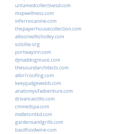
untamedcollectivesd.com
mxpwellness.com
infernocanine.com
thepaperhousecollection.com
allisonwillisholley.com
solslite.org
portwayinn.com
djmaddogmusic.com
thesoundarchitects.com
allin1roofing.com
keepjudgewebb.com
anatomyofadventure.com
drivancastillo.com
cmmedspa.com
midletontkd.com
gardensandgrills.com
basilfoodwine.com