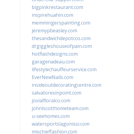
bigpinkrestaurant.com
inspirehuahin.com
memmingerspainting.com
jeremypbeasley.com
thesandwichdepotcos.com
drgiggleshouseofpain.com
hotflashdesigns.com
garagenadeau.com
lifestylechauffeurservice.com
EverNewNails.com
insideoutdecoratingcentre.com
salvatoresinpoint.com
jovialfloralco.com
johnlscotthometeam.com
u-seehomes.com
watersportslagonissi.com
mischieffashion.com