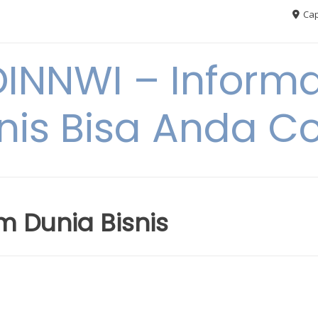
Cap
NNWI – Informas
snis Bisa Anda C
m Dunia Bisnis