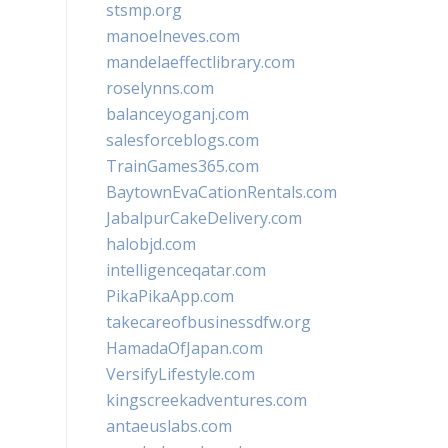
stsmp.org
manoelneves.com
mandelaeffectlibrary.com
roselynns.com
balanceyoganj.com
salesforceblogs.com
TrainGames365.com
BaytownEvaCationRentals.com
JabalpurCakeDelivery.com
halobjd.com
intelligenceqatar.com
PikaPikaApp.com
takecareofbusinessdfw.org
HamadaOfJapan.com
VersifyLifestyle.com
kingscreekadventures.com
antaeuslabs.com