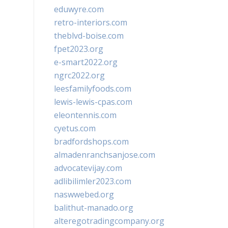
eduwyre.com
retro-interiors.com
theblvd-boise.com
fpet2023.org
e-smart2022.org
ngrc2022.org
leesfamilyfoods.com
lewis-lewis-cpas.com
eleontennis.com
cyetus.com
bradfordshops.com
almadenranchsanjose.com
advocatevijay.com
adlibilimler2023.com
naswwebed.org
balithut-manado.org
alteregotradingcompany.org