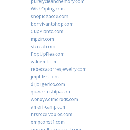
purelycleanchemdry.com
WishOping.com
shoplegacee.com
bonvivantshop.com
CupPlante.com
mpzin.com
stcreal.com
PopUpFlea.com
valueml.com
rebeccatorresjewelry.com
jmpbliss.com
drjorgerico.com
queensushipa.com
wendyweimerdds.com
ameri-camp.com
hrsreceivables.com
empconst1.com
cinderella-support.com