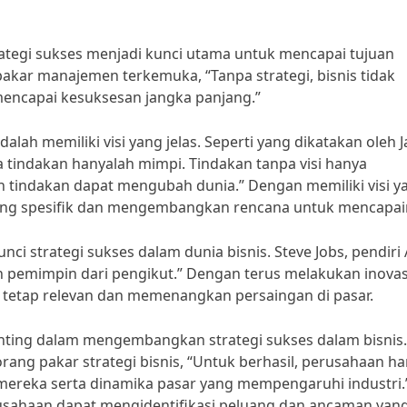
rategi sukses menjadi kunci utama untuk mencapai tujuan
akar manajemen terkemuka, “Tanpa strategi, bisnis tidak
 mencapai kesuksesan jangka panjang.”
dalah memiliki visi yang jelas. Seperti yang dikatakan oleh J
pa tindakan hanyalah mimpi. Tindakan tanpa visi hanya
an tindakan dapat mengubah dunia.” Dengan memiliki visi y
yang spesifik dan mengembangkan rencana untuk mencapai
unci strategi sukses dalam dunia bisnis. Steve Jobs, pendiri
n pemimpin dari pengikut.” Dengan terus melakukan inovas
 tetap relevan dan memenangkan persaingan di pasar.
nting dalam mengembangkan strategi sukses dalam bisnis.
orang pakar strategi bisnis, “Untuk berhasil, perusahaan h
reka serta dinamika pasar yang mempengaruhi industri.
sahaan dapat mengidentifikasi peluang dan ancaman yang