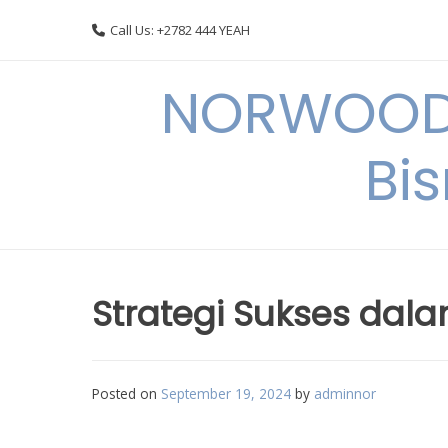
Skip
Call Us: +2782 444 YEAH
to
content
NORWOODI
Bi
Strategi Sukses dala
Posted on
September 19, 2024
by
adminnor