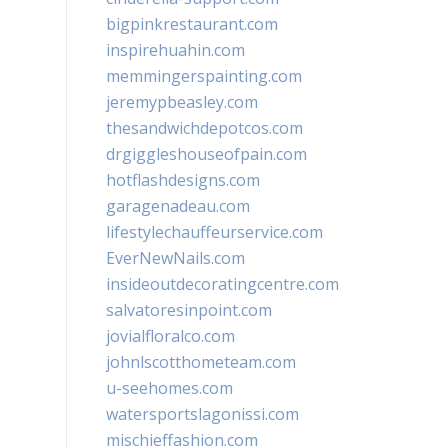
bigpinkrestaurant.com
inspirehuahin.com
memmingerspainting.com
jeremypbeasley.com
thesandwichdepotcos.com
drgiggleshouseofpain.com
hotflashdesigns.com
garagenadeau.com
lifestylechauffeurservice.com
EverNewNails.com
insideoutdecoratingcentre.com
salvatoresinpoint.com
jovialfloralco.com
johnlscotthometeam.com
u-seehomes.com
watersportslagonissi.com
mischieffashion.com