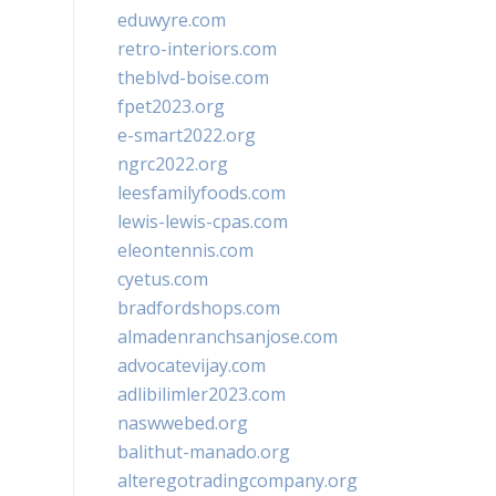
eduwyre.com
retro-interiors.com
theblvd-boise.com
fpet2023.org
e-smart2022.org
ngrc2022.org
leesfamilyfoods.com
lewis-lewis-cpas.com
eleontennis.com
cyetus.com
bradfordshops.com
almadenranchsanjose.com
advocatevijay.com
adlibilimler2023.com
naswwebed.org
balithut-manado.org
alteregotradingcompany.org