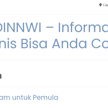
Cap
NNWI – Informas
snis Bisa Anda C
m
gram untuk Pemula