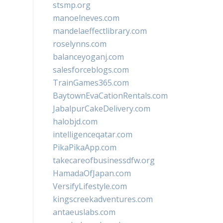
stsmp.org
manoelneves.com
mandelaeffectlibrary.com
roselynns.com
balanceyoganj.com
salesforceblogs.com
TrainGames365.com
BaytownEvaCationRentals.com
JabalpurCakeDelivery.com
halobjd.com
intelligenceqatar.com
PikaPikaApp.com
takecareofbusinessdfw.org
HamadaOfJapan.com
VersifyLifestyle.com
kingscreekadventures.com
antaeuslabs.com