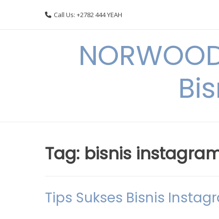
Skip
Call Us: +2782 444 YEAH
to
content
NORWOODI
Bi
Tag:
bisnis instagra
Tips Sukses Bisnis Insta