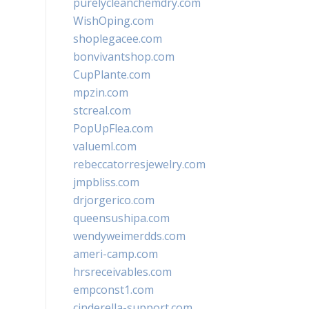
purelycleanchemdry.com
WishOping.com
shoplegacee.com
bonvivantshop.com
CupPlante.com
mpzin.com
stcreal.com
PopUpFlea.com
valueml.com
rebeccatorresjewelry.com
jmpbliss.com
drjorgerico.com
queensushipa.com
wendyweimerdds.com
ameri-camp.com
hrsreceivables.com
empconst1.com
cinderella-support.com