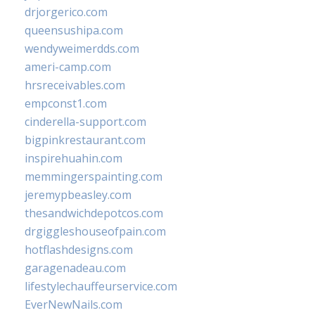
drjorgerico.com
queensushipa.com
wendyweimerdds.com
ameri-camp.com
hrsreceivables.com
empconst1.com
cinderella-support.com
bigpinkrestaurant.com
inspirehuahin.com
memmingerspainting.com
jeremypbeasley.com
thesandwichdepotcos.com
drgiggleshouseofpain.com
hotflashdesigns.com
garagenadeau.com
lifestylechauffeurservice.com
EverNewNails.com