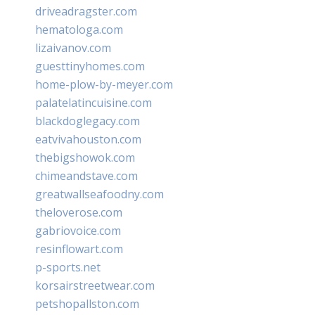
driveadragster.com
hematologa.com
lizaivanov.com
guesttinyhomes.com
home-plow-by-meyer.com
palatelatincuisine.com
blackdoglegacy.com
eatvivahouston.com
thebigshowok.com
chimeandstave.com
greatwallseafoodny.com
theloverose.com
gabriovoice.com
resinflowart.com
p-sports.net
korsairstreetwear.com
petshopallston.com