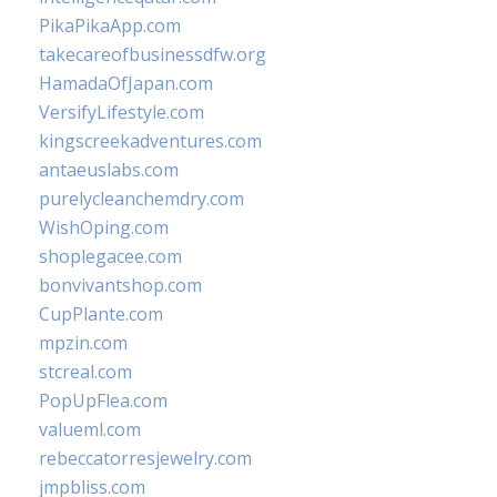
PikaPikaApp.com
takecareofbusinessdfw.org
HamadaOfJapan.com
VersifyLifestyle.com
kingscreekadventures.com
antaeuslabs.com
purelycleanchemdry.com
WishOping.com
shoplegacee.com
bonvivantshop.com
CupPlante.com
mpzin.com
stcreal.com
PopUpFlea.com
valueml.com
rebeccatorresjewelry.com
jmpbliss.com