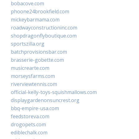
bobacove.com
phoone24brookfield.com
mickeybarmama.com
roadwayconstructioninc.com
shopdragonflyboutique.com
sportszilla.org
batchprovisionsbar.com
brasserie-gobette.com
musicrearte.com
morseysfarms.com
riverviewtennis.com
official-kelly-toys-squishmallows.com
displaygardenonsuncrest.org
bbq-empire-usa.com
feedstoreva.com
drogopets.com
ediblechalk.com