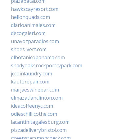
plazabatai.com
hawkscayresort.com
hellonquads.com
diarioanimales.com
decogaleri.com
unavozparadios.com
shoes-vert.com
elbotanicopanama.com
shadyoaksrockportrvpark.com
jccoinlaundry.com
kautorepair.com
marjaeswinebar.com
elmazatlanclinton.com
ideacoffeenyc.com
odieschillicothe.com
lacantinitagalesburg.com
pizzadeliverybristol.com
greenstarsmogcheck.com