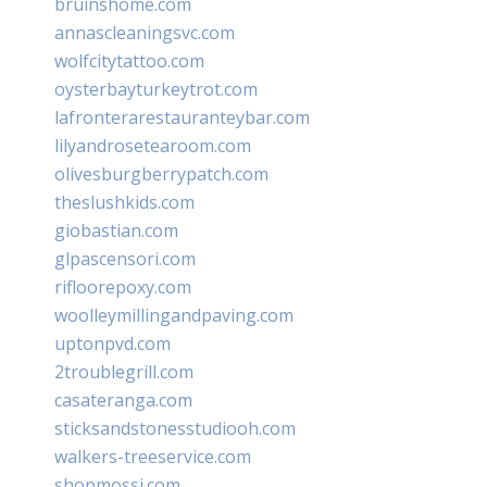
bruinshome.com
annascleaningsvc.com
wolfcitytattoo.com
oysterbayturkeytrot.com
lafronterarestauranteybar.com
lilyandrosetearoom.com
olivesburgberrypatch.com
theslushkids.com
giobastian.com
glpascensori.com
rifloorepoxy.com
woolleymillingandpaving.com
uptonpvd.com
2troublegrill.com
casateranga.com
sticksandstonesstudiooh.com
walkers-treeservice.com
shopmossi.com