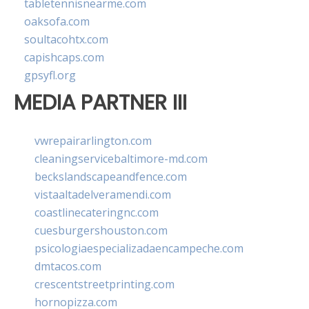
tabletennisnearme.com
oaksofa.com
soultacohtx.com
capishcaps.com
gpsyfl.org
MEDIA PARTNER III
vwrepairarlington.com
cleaningservicebaltimore-md.com
beckslandscapeandfence.com
vistaaltadelveramendi.com
coastlinecateringnc.com
cuesburgershouston.com
psicologiaespecializadaencampeche.com
dmtacos.com
crescentstreetprinting.com
hornopizza.com