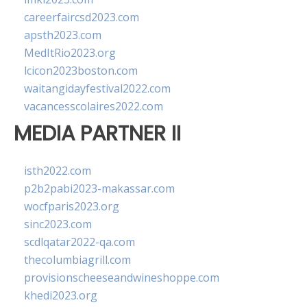
careerfaircsd2023.com
apsth2023.com
MedItRio2023.org
lcicon2023boston.com
waitangidayfestival2022.com
vacancesscolaires2022.com
MEDIA PARTNER II
isth2022.com
p2b2pabi2023-makassar.com
wocfparis2023.org
sinc2023.com
scdlqatar2022-qa.com
thecolumbiagrill.com
provisionscheeseandwineshoppe.com
khedi2023.org