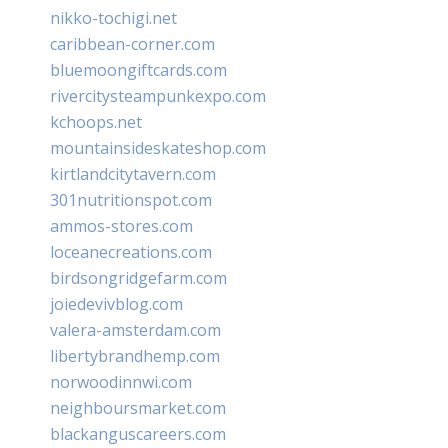
nikko-tochigi.net
caribbean-corner.com
bluemoongiftcards.com
rivercitysteampunkexpo.com
kchoops.net
mountainsideskateshop.com
kirtlandcitytavern.com
301nutritionspot.com
ammos-stores.com
loceanecreations.com
birdsongridgefarm.com
joiedevivblog.com
valera-amsterdam.com
libertybrandhemp.com
norwoodinnwi.com
neighboursmarket.com
blackanguscareers.com