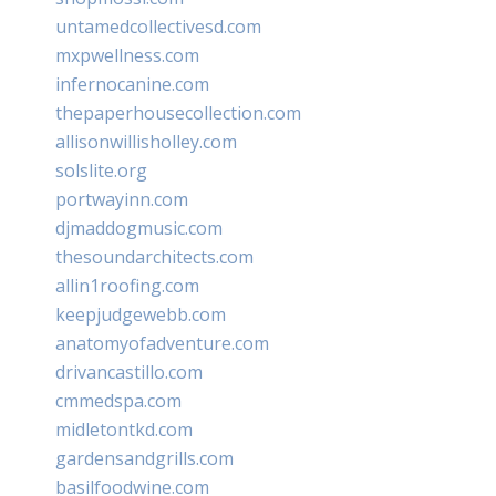
untamedcollectivesd.com
mxpwellness.com
infernocanine.com
thepaperhousecollection.com
allisonwillisholley.com
solslite.org
portwayinn.com
djmaddogmusic.com
thesoundarchitects.com
allin1roofing.com
keepjudgewebb.com
anatomyofadventure.com
drivancastillo.com
cmmedspa.com
midletontkd.com
gardensandgrills.com
basilfoodwine.com