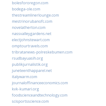
bolesfororegon.com
bodega-ole.com
thestreamlinerlounge.com
mestrinorubanofc.com
novelatherton.com
nassvalleygardens.net
electjohnstewart.com
omptourtravels.com
tribratanews-polreskebumen.com
rsudbayuasih.org
publikjurnalistik.org
juneteenthapparel.net
italywarm.com
journaloffinanceeconomics.com
kvk-kumari.org
foodscienceandtechnology.com
scisportsscience.com