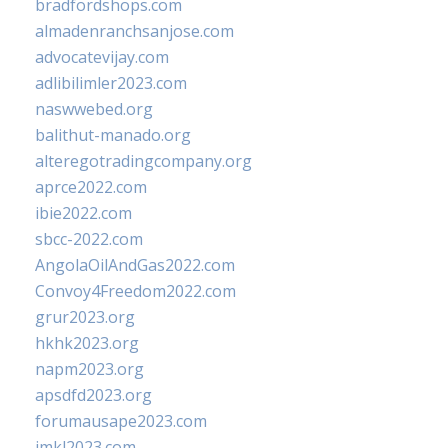
bradfordshops.com
almadenranchsanjose.com
advocatevijay.com
adlibilimler2023.com
naswwebed.org
balithut-manado.org
alteregotradingcompany.org
aprce2022.com
ibie2022.com
sbcc-2022.com
AngolaOilAndGas2022.com
Convoy4Freedom2022.com
grur2023.org
hkhk2023.org
napm2023.org
apsdfd2023.org
forumausape2023.com
imkl2023.com