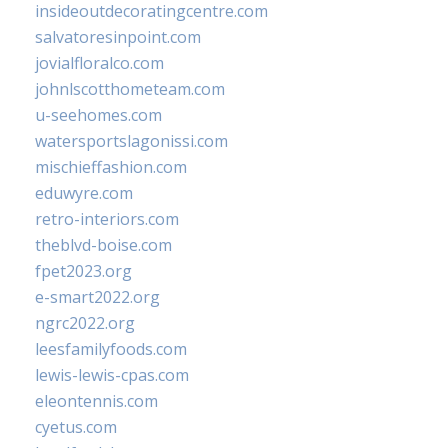
insideoutdecoratingcentre.com
salvatoresinpoint.com
jovialfloralco.com
johnlscotthometeam.com
u-seehomes.com
watersportslagonissi.com
mischieffashion.com
eduwyre.com
retro-interiors.com
theblvd-boise.com
fpet2023.org
e-smart2022.org
ngrc2022.org
leesfamilyfoods.com
lewis-lewis-cpas.com
eleontennis.com
cyetus.com