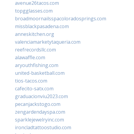
avenue26tacos.com
topgglasses.com
broadmoornailsspacoloradosprings.com
missblackpasadena.com
anneskitchen.org
valenciamarketytaqueria.com
reefrecordsllc.com
alawaffle.com
aryouthfishing.com
united-basketball.com
tios-tacos.com
cafecito-satx.com
graduacionviu2023.com
pecanjackstogo.com
zengardendayspa.com
sparklejewelryinc.com
ironcladtattoostudio.com