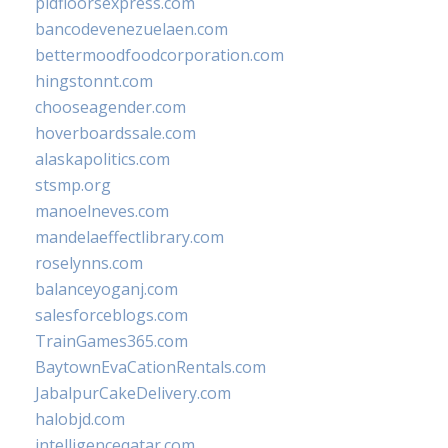
pidfloorsexpress.com
bancodevenezuelaen.com
bettermoodfoodcorporation.com
hingstonnt.com
chooseagender.com
hoverboardssale.com
alaskapolitics.com
stsmp.org
manoelneves.com
mandelaeffectlibrary.com
roselynns.com
balanceyoganj.com
salesforceblogs.com
TrainGames365.com
BaytownEvaCationRentals.com
JabalpurCakeDelivery.com
halobjd.com
intelligenceqatar.com