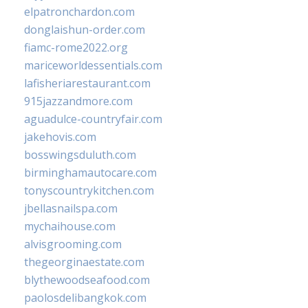
elpatronchardon.com
donglaishun-order.com
fiamc-rome2022.org
mariceworldessentials.com
lafisheriarestaurant.com
915jazzandmore.com
aguadulce-countryfair.com
jakehovis.com
bosswingsduluth.com
birminghamautocare.com
tonyscountrykitchen.com
jbellasnailspa.com
mychaihouse.com
alvisgrooming.com
thegeorginaestate.com
blythewoodseafood.com
paolosdelibangkok.com