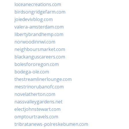
loceanecreations.com
birdsongridgefarm.com
joiedevivblog.com
valera-amsterdam.com
libertybrandhemp.com
norwoodinnwi.com
neighboursmarket.com
blackanguscareers.com
bolesfororegon.com
bodega-ole.com
thestreamlinerlounge.com
mestrinorubanofc.com
novelatherton.com
nassvalleygardens.net
electjohnstewart.com
omptourtravels.com
tribratanews-polreskebumen.com