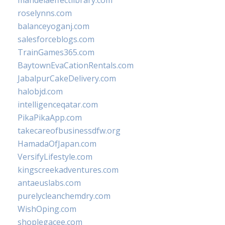
mandelaeffectlibrary.com
roselynns.com
balanceyoganj.com
salesforceblogs.com
TrainGames365.com
BaytownEvaCationRentals.com
JabalpurCakeDelivery.com
halobjd.com
intelligenceqatar.com
PikaPikaApp.com
takecareofbusinessdfw.org
HamadaOfJapan.com
VersifyLifestyle.com
kingscreekadventures.com
antaeuslabs.com
purelycleanchemdry.com
WishOping.com
shoplegacee.com