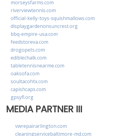
morseysfarms.com
riverviewtennis.com
official-kelly-toys-squishmallows.com
displaygardenonsuncrest.org
bbq-empire-usa.com
feedstoreva.com
drogopets.com
ediblechalk.com
tabletennisnearme.com
oaksofa.com
soultacohtx.com
capishcaps.com
gpsyfl.org
MEDIA PARTNER III
vwrepairarlington.com
cleaningservicebaltimore-md.com