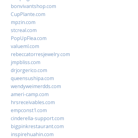
bonvivantshop.com
CupPlante.com
mpzin.com
stcreal.com
PopUpFlea.com
valueml.com
rebeccatorresjewelry.com
jmpbliss.com
drjorgerico.com
queensushipa.com
wendyweimerdds.com
ameri-camp.com
hrsreceivables.com
empconst1.com
cinderella-support.com
bigpinkrestaurant.com
inspirehuahin.com