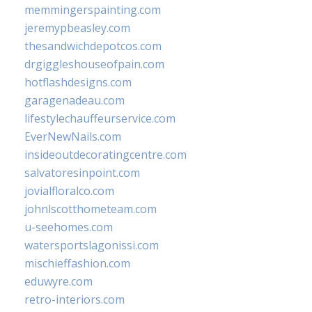
memmingerspainting.com
jeremypbeasley.com
thesandwichdepotcos.com
drgiggleshouseofpain.com
hotflashdesigns.com
garagenadeau.com
lifestylechauffeurservice.com
EverNewNails.com
insideoutdecoratingcentre.com
salvatoresinpoint.com
jovialfloralco.com
johnlscotthometeam.com
u-seehomes.com
watersportslagonissi.com
mischieffashion.com
eduwyre.com
retro-interiors.com