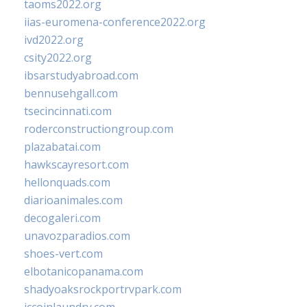
taoms2022.org
iias-euromena-conference2022.org
ivd2022.org
csity2022.org
ibsarstudyabroad.com
bennusehgall.com
tsecincinnati.com
roderconstructiongroup.com
plazabatai.com
hawkscayresort.com
hellonquads.com
diarioanimales.com
decogaleri.com
unavozparadios.com
shoes-vert.com
elbotanicopanama.com
shadyoaksrockportrvpark.com