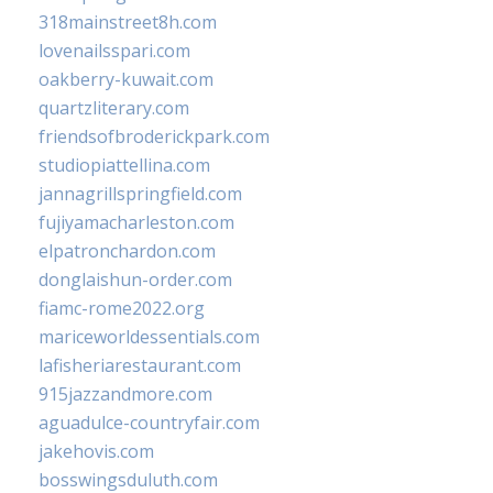
318mainstreet8h.com
lovenailsspari.com
oakberry-kuwait.com
quartzliterary.com
friendsofbroderickpark.com
studiopiattellina.com
jannagrillspringfield.com
fujiyamacharleston.com
elpatronchardon.com
donglaishun-order.com
fiamc-rome2022.org
mariceworldessentials.com
lafisheriarestaurant.com
915jazzandmore.com
aguadulce-countryfair.com
jakehovis.com
bosswingsduluth.com