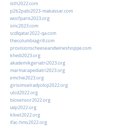
isth2022.com
p2b2pabi2023-makassar.com
wocfparis2023.org
sinc2023.com
scdlqatar2022-qa.com
thecolumbiagrill.com
provisionscheeseandwineshoppe.com
khedi2023.org
akademikgeriatri2023.org
marmarapediatri2023.org
emchie2023.org
girisimselradyoloji2022.org
utcd2022.org
biosensor2022.org
ialp2022.org
klivet2022.org
ifac-hms2022.org