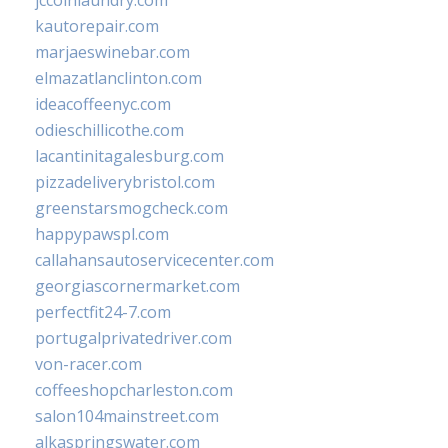
jccoinlaundry.com
kautorepair.com
marjaeswinebar.com
elmazatlanclinton.com
ideacoffeenyc.com
odieschillicothe.com
lacantinitagalesburg.com
pizzadeliverybristol.com
greenstarsmogcheck.com
happypawspl.com
callahansautoservicecenter.com
georgiascornermarket.com
perfectfit24-7.com
portugalprivatedriver.com
von-racer.com
coffeeshopcharleston.com
salon104mainstreet.com
alkaspringswater.com