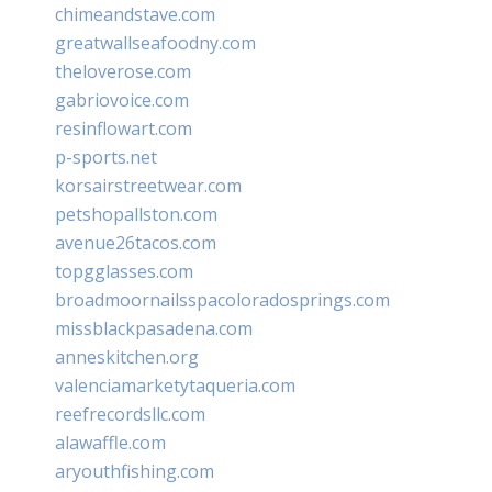
chimeandstave.com
greatwallseafoodny.com
theloverose.com
gabriovoice.com
resinflowart.com
p-sports.net
korsairstreetwear.com
petshopallston.com
avenue26tacos.com
topgglasses.com
broadmoornailsspacoloradosprings.com
missblackpasadena.com
anneskitchen.org
valenciamarketytaqueria.com
reefrecordsllc.com
alawaffle.com
aryouthfishing.com