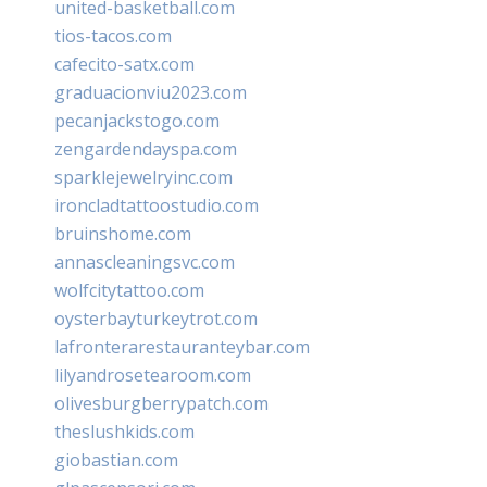
united-basketball.com
tios-tacos.com
cafecito-satx.com
graduacionviu2023.com
pecanjackstogo.com
zengardendayspa.com
sparklejewelryinc.com
ironcladtattoostudio.com
bruinshome.com
annascleaningsvc.com
wolfcitytattoo.com
oysterbayturkeytrot.com
lafronterarestauranteybar.com
lilyandrosetearoom.com
olivesburgberrypatch.com
theslushkids.com
giobastian.com