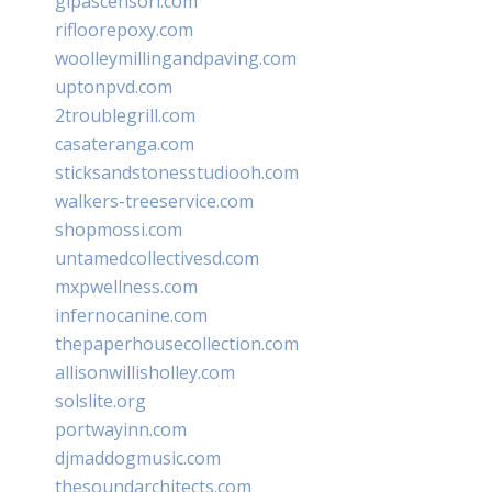
glpascensori.com
rifloorepoxy.com
woolleymillingandpaving.com
uptonpvd.com
2troublegrill.com
casateranga.com
sticksandstonesstudiooh.com
walkers-treeservice.com
shopmossi.com
untamedcollectivesd.com
mxpwellness.com
infernocanine.com
thepaperhousecollection.com
allisonwillisholley.com
solslite.org
portwayinn.com
djmaddogmusic.com
thesoundarchitects.com