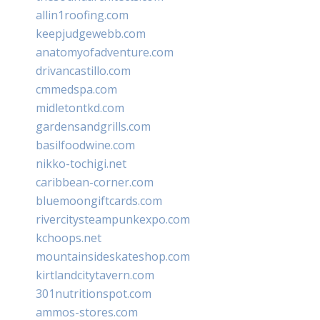
allin1roofing.com
keepjudgewebb.com
anatomyofadventure.com
drivancastillo.com
cmmedspa.com
midletontkd.com
gardensandgrills.com
basilfoodwine.com
nikko-tochigi.net
caribbean-corner.com
bluemoongiftcards.com
rivercitysteampunkexpo.com
kchoops.net
mountainsideskateshop.com
kirtlandcitytavern.com
301nutritionspot.com
ammos-stores.com