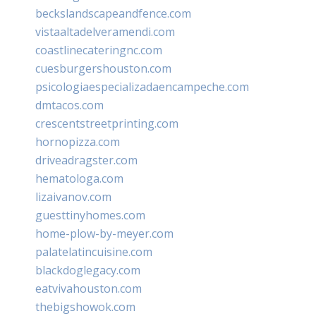
beckslandscapeandfence.com
vistaaltadelveramendi.com
coastlinecateringnc.com
cuesburgershouston.com
psicologiaespecializadaencampeche.com
dmtacos.com
crescentstreetprinting.com
hornopizza.com
driveadragster.com
hematologa.com
lizaivanov.com
guesttinyhomes.com
home-plow-by-meyer.com
palatelatincuisine.com
blackdoglegacy.com
eatvivahouston.com
thebigshowok.com