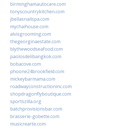
birminghamautocare.com
tonyscountrykitchen.com
jbellasnailspa.com
mychaihouse.com
alvisgrooming.com
thegeorginaestate.com
blythewoodseafood.com
paolosdelibangkok.com
bobacove.com
phoone24brookfield.com
mickeybarmama.com
roadwayconstructioninc.com
shopdragonflyboutique.com
sportszilla.org
batchprovisionsbar.com
brasserie-gobette.com
musicrearte.com