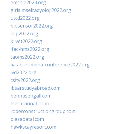
emchie2023.org
girisimselradyoloji2022.org
utcd2022.org
biosensor2022.org
ialp2022.org
klivet2022.org
ifac-hms2022.org
taoms2022.org
iias-euromena-conference2022.org
ivd2022.org
csity2022.org
ibsarstudyabroad.com
bennusehgall.com
tsecincinnati.com
roderconstructiongroup.com
plazabatai.com
hawkscayresort.com