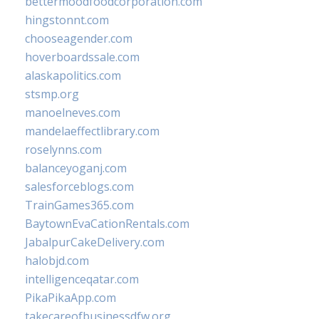
bettermoodfoodcorporation.com
hingstonnt.com
chooseagender.com
hoverboardssale.com
alaskapolitics.com
stsmp.org
manoelneves.com
mandelaeffectlibrary.com
roselynns.com
balanceyoganj.com
salesforceblogs.com
TrainGames365.com
BaytownEvaCationRentals.com
JabalpurCakeDelivery.com
halobjd.com
intelligenceqatar.com
PikaPikaApp.com
takecareofbusinessdfw.org