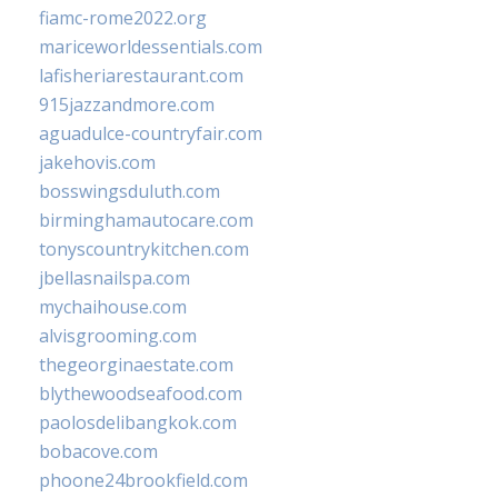
fiamc-rome2022.org
mariceworldessentials.com
lafisheriarestaurant.com
915jazzandmore.com
aguadulce-countryfair.com
jakehovis.com
bosswingsduluth.com
birminghamautocare.com
tonyscountrykitchen.com
jbellasnailspa.com
mychaihouse.com
alvisgrooming.com
thegeorginaestate.com
blythewoodseafood.com
paolosdelibangkok.com
bobacove.com
phoone24brookfield.com