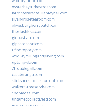
wolfcitytattoo.com
oysterbayturkeytrot.com
lafronterarestauranteybar.com
lilyandrosetearoom.com
olivesburgberrypatch.com
theslushkids.com
giobastian.com
glpascensori.com
rifloorepoxy.com
woolleymillingandpaving.com
uptonpvd.com
2troublegrill.com
casateranga.com
sticksandstonesstudiooh.com
walkers-treeservice.com
shopmossi.com
untamedcollectivesd.com
mxpwellness.com