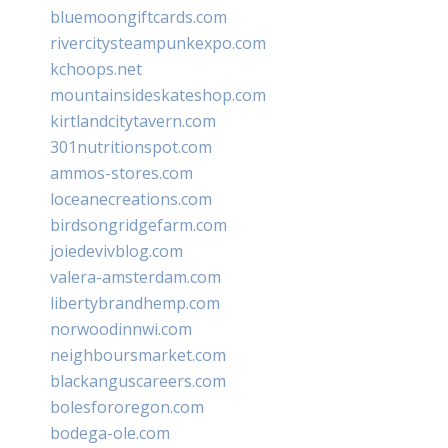
bluemoongiftcards.com
rivercitysteampunkexpo.com
kchoops.net
mountainsideskateshop.com
kirtlandcitytavern.com
301nutritionspot.com
ammos-stores.com
loceanecreations.com
birdsongridgefarm.com
joiedevivblog.com
valera-amsterdam.com
libertybrandhemp.com
norwoodinnwi.com
neighboursmarket.com
blackanguscareers.com
bolesfororegon.com
bodega-ole.com