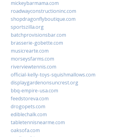
mickeybarmama.com
roadwayconstructioninc.com
shopdragonflyboutique.com
sportszilla.org
batchprovisionsbar.com
brasserie-gobette.com
musicrearte.com
morseysfarms.com
riverviewtennis.com
official-kelly-toys-squishmallows.com
displaygardenonsuncrest.org
bbq-empire-usa.com
feedstoreva.com
drogopets.com
ediblechalk.com
tabletennisnearme.com
oaksofa.com