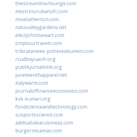
thestreamlinerlounge.com
mestrinorubanofc.com
novelatherton.com
nassvalleygardens.net
electjohnstewart.com
omptourtravels.com
tribratanews-polreskebumen.com
rsudbayuasih.org
publikjurnalistik.org
juneteenthapparel.net
italywarm.com
journaloffinanceeconomics.com
kvk-kumari.org
foodscienceandtechnology.com
scisportsscience.com
addisababacuisineaz.com
burgerimcamas.com