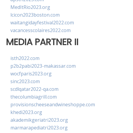
MedItRio2023.org
lcicon2023boston.com
waitangidayfestival2022.com
vacancesscolaires2022.com
MEDIA PARTNER II
isth2022.com
p2b2pabi2023-makassar.com
wocfparis2023.org
sinc2023.com
scdlqatar2022-qa.com
thecolumbiagrill.com
provisionscheeseandwineshoppe.com
khedi2023.org
akademikgeriatri2023.org
marmarapediatri2023.org