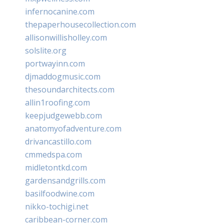
infernocanine.com
thepaperhousecollection.com
allisonwillisholley.com
solslite.org
portwayinn.com
djmaddogmusic.com
thesoundarchitects.com
allin1roofing.com
keepjudgewebb.com
anatomyofadventure.com
drivancastillo.com
cmmedspa.com
midletontkd.com
gardensandgrills.com
basilfoodwine.com
nikko-tochigi.net
caribbean-corner.com