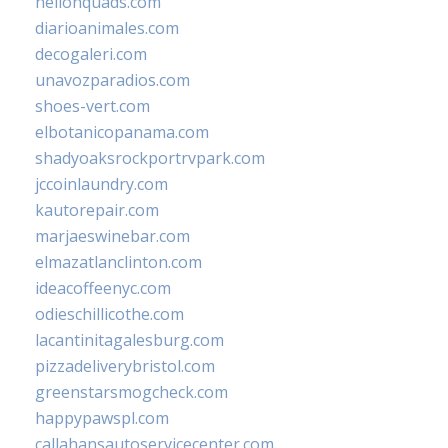
hellonquads.com
diarioanimales.com
decogaleri.com
unavozparadios.com
shoes-vert.com
elbotanicopanama.com
shadyoaksrockportrvpark.com
jccoinlaundry.com
kautorepair.com
marjaeswinebar.com
elmazatlanclinton.com
ideacoffeenyc.com
odieschillicothe.com
lacantinitagalesburg.com
pizzadeliverybristol.com
greenstarsmogcheck.com
happypawspl.com
callahansautoservicecenter.com