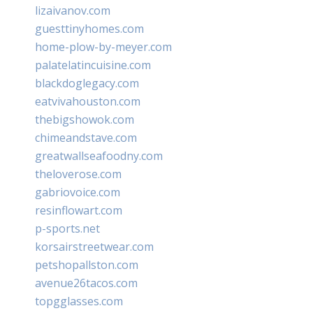
lizaivanov.com
guesttinyhomes.com
home-plow-by-meyer.com
palatelatincuisine.com
blackdoglegacy.com
eatvivahouston.com
thebigshowok.com
chimeandstave.com
greatwallseafoodny.com
theloverose.com
gabriovoice.com
resinflowart.com
p-sports.net
korsairstreetwear.com
petshopallston.com
avenue26tacos.com
topgglasses.com