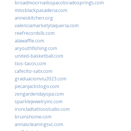
broadmoornailsspacoloradosprings.com
missblackpasadena.com
anneskitchen.org
valenciamarketytaqueria.com
reefrecordsllc.com
alawaffle.com
aryouthfishing.com
united-basketball.com
tios-tacos.com
cafecito-satx.com
graduacionviu2023.com
pecanjackstogo.com
zengardendayspa.com
sparklejewelryinc.com
ironcladtattoostudio.com
bruinshome.com
annascleaningsvc.com