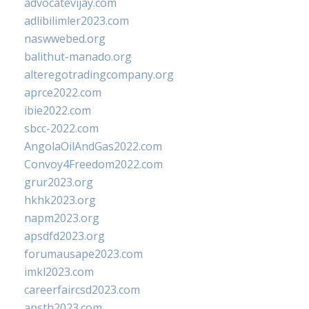
advocatevijay.com
adlibilimler2023.com
naswwebed.org
balithut-manado.org
alteregotradingcompany.org
aprce2022.com
ibie2022.com
sbcc-2022.com
AngolaOilAndGas2022.com
Convoy4Freedom2022.com
grur2023.org
hkhk2023.org
napm2023.org
apsdfd2023.org
forumausape2023.com
imkl2023.com
careerfaircsd2023.com
apsth2023.com