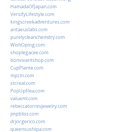
HamadaOfJapan.com
VersifyLifestyle.com
kingscreekadventures.com
antaeuslabs.com
purelycleanchemdry.com
WishOping.com
shoplegacee.com
bonvivantshop.com
CupPlante.com
mpzin.com
stcreal.com
PopUpFlea.com
valueml.com
rebeccatorresjewelry.com
jmpbliss.com
drjorgerico.com
queensushipa.com