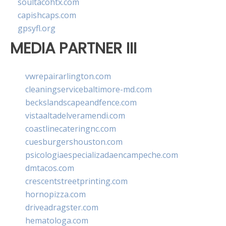
soultacohtx.com
capishcaps.com
gpsyfl.org
MEDIA PARTNER III
vwrepairarlington.com
cleaningservicebaltimore-md.com
beckslandscapeandfence.com
vistaaltadelveramendi.com
coastlinecateringnc.com
cuesburgershouston.com
psicologiaespecializadaencampeche.com
dmtacos.com
crescentstreetprinting.com
hornopizza.com
driveadragster.com
hematologa.com