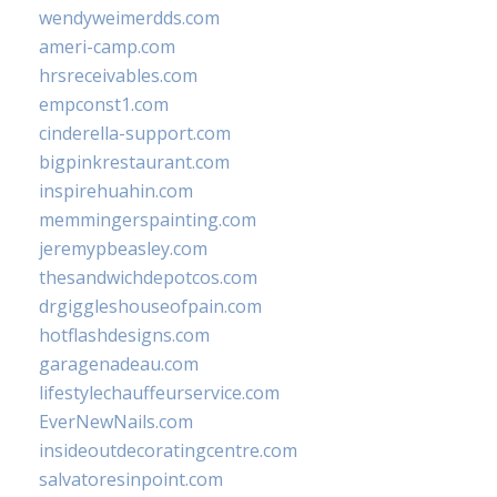
wendyweimerdds.com
ameri-camp.com
hrsreceivables.com
empconst1.com
cinderella-support.com
bigpinkrestaurant.com
inspirehuahin.com
memmingerspainting.com
jeremypbeasley.com
thesandwichdepotcos.com
drgiggleshouseofpain.com
hotflashdesigns.com
garagenadeau.com
lifestylechauffeurservice.com
EverNewNails.com
insideoutdecoratingcentre.com
salvatoresinpoint.com