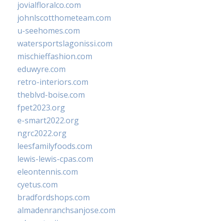
jovialfloralco.com
johnlscotthometeam.com
u-seehomes.com
watersportslagonissi.com
mischieffashion.com
eduwyre.com
retro-interiors.com
theblvd-boise.com
fpet2023.org
e-smart2022.org
ngrc2022.org
leesfamilyfoods.com
lewis-lewis-cpas.com
eleontennis.com
cyetus.com
bradfordshops.com
almadenranchsanjose.com