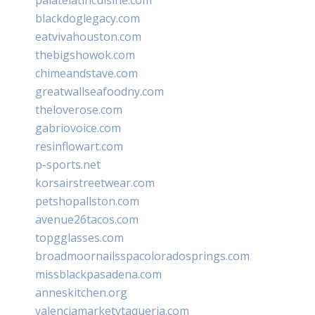
blackdoglegacy.com
eatvivahouston.com
thebigshowok.com
chimeandstave.com
greatwallseafoodny.com
theloverose.com
gabriovoice.com
resinflowart.com
p-sports.net
korsairstreetwear.com
petshopallston.com
avenue26tacos.com
topgglasses.com
broadmoornailsspacoloradosprings.com
missblackpasadena.com
anneskitchen.org
valenciamarketytaqueria.com