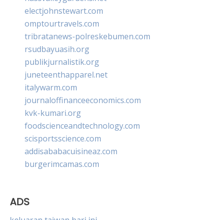
electjohnstewart.com
omptourtravels.com
tribratanews-polreskebumen.com
rsudbayuasih.org
publikjurnalistik.org
juneteenthapparel.net
italywarm.com
journaloffinanceeconomics.com
kvk-kumari.org
foodscienceandtechnology.com
scisportsscience.com
addisababacuisineaz.com
burgerimcamas.com
ADS
keluaran taiwan hari ini