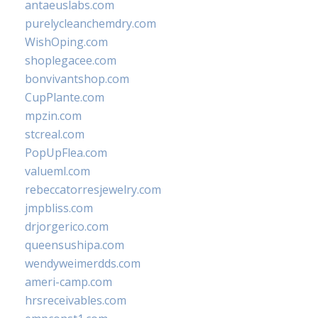
antaeuslabs.com
purelycleanchemdry.com
WishOping.com
shoplegacee.com
bonvivantshop.com
CupPlante.com
mpzin.com
stcreal.com
PopUpFlea.com
valueml.com
rebeccatorresjewelry.com
jmpbliss.com
drjorgerico.com
queensushipa.com
wendyweimerdds.com
ameri-camp.com
hrsreceivables.com