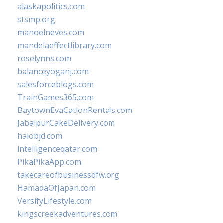
alaskapolitics.com
stsmp.org
manoelneves.com
mandelaeffectlibrary.com
roselynns.com
balanceyoganj.com
salesforceblogs.com
TrainGames365.com
BaytownEvaCationRentals.com
JabalpurCakeDelivery.com
halobjd.com
intelligenceqatar.com
PikaPikaApp.com
takecareofbusinessdfw.org
HamadaOfJapan.com
VersifyLifestyle.com
kingscreekadventures.com