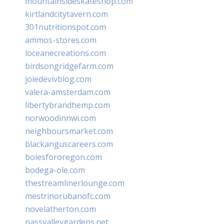
mountainsideskateshop.com
kirtlandcitytavern.com
301nutritionspot.com
ammos-stores.com
loceanecreations.com
birdsongridgefarm.com
joiedevivblog.com
valera-amsterdam.com
libertybrandhemp.com
norwoodinnwi.com
neighboursmarket.com
blackanguscareers.com
bolesfororegon.com
bodega-ole.com
thestreamlinerlounge.com
mestrinorubanofc.com
novelatherton.com
nassvalleygardens.net