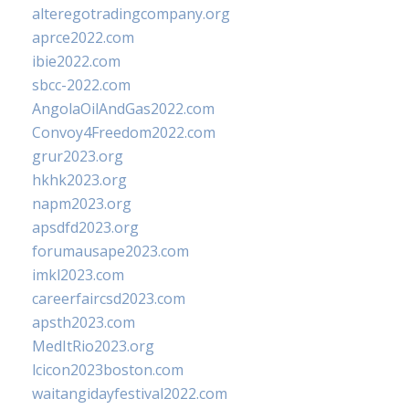
alteregotradingcompany.org
aprce2022.com
ibie2022.com
sbcc-2022.com
AngolaOilAndGas2022.com
Convoy4Freedom2022.com
grur2023.org
hkhk2023.org
napm2023.org
apsdfd2023.org
forumausape2023.com
imkl2023.com
careerfaircsd2023.com
apsth2023.com
MedItRio2023.org
lcicon2023boston.com
waitangidayfestival2022.com