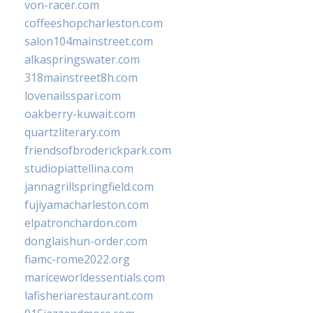
von-racer.com
coffeeshopcharleston.com
salon104mainstreet.com
alkaspringswater.com
318mainstreet8h.com
lovenailsspari.com
oakberry-kuwait.com
quartzliterary.com
friendsofbroderickpark.com
studiopiattellina.com
jannagrillspringfield.com
fujiyamacharleston.com
elpatronchardon.com
donglaishun-order.com
fiamc-rome2022.org
mariceworldessentials.com
lafisheriarestaurant.com