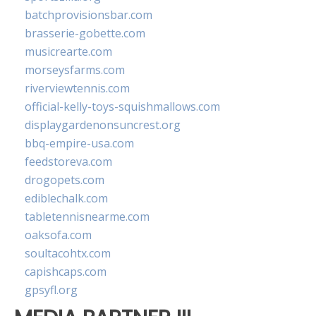
batchprovisionsbar.com
brasserie-gobette.com
musicrearte.com
morseysfarms.com
riverviewtennis.com
official-kelly-toys-squishmallows.com
displaygardenonsuncrest.org
bbq-empire-usa.com
feedstoreva.com
drogopets.com
ediblechalk.com
tabletennisnearme.com
oaksofa.com
soultacohtx.com
capishcaps.com
gpsyfl.org