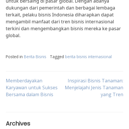
untuk bersaing di pasar global. Dengan adanya
dukungan dari pemerintah dan berbagai lembaga
terkait, pelaku bisnis Indonesia diharapkan dapat
mengambil manfaat dari tren bisnis internasional
terkini dan mengembangkan bisnis mereka ke pasar
global.
Posted in
Berita Bisnis
Tagged
berita bisnis internasional
Post
Memberdayakan
Inspirasi Bisnis Tanaman:
Karyawan untuk Sukses
Menjelajahi Jenis Tanaman
Bersama dalam Bisnis
yang Tren
navigation
Archives