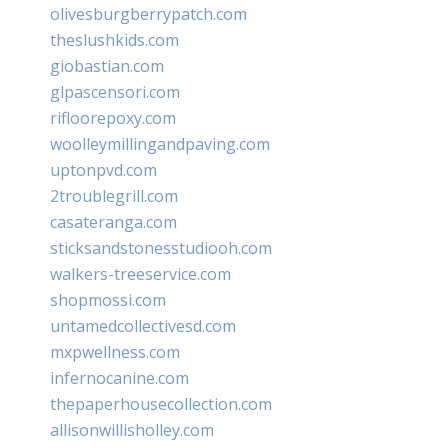
olivesburgberrypatch.com
theslushkids.com
giobastian.com
glpascensori.com
rifloorepoxy.com
woolleymillingandpaving.com
uptonpvd.com
2troublegrill.com
casateranga.com
sticksandstonesstudiooh.com
walkers-treeservice.com
shopmossi.com
untamedcollectivesd.com
mxpwellness.com
infernocanine.com
thepaperhousecollection.com
allisonwillisholley.com