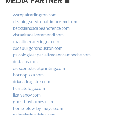
MEDIA PARTNER III
vwrepairarlington.com
cleaningservicebaltimore-md.com
beckslandscapeandfence.com
vistaaltadelveramendi.com
coastlinecateringnc.com
cuesburgershouston.com
psicologiaespecializadaencampeche.com
dmtacos.com
crescentstreetprinting.com
hornopizza.com
driveadragster.com
hematologa.com
lizaivanov.com
guesttinyhomes.com
home-plow-by-meyer.com
palatelatincuisine.com