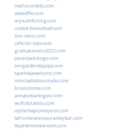
reefrecordsllc.com
alawaffle.com
aryouthfishing.com
united-basketball.com
tios-tacos.com
cafecito-satx.com
graduacionviu2023.com
pecanjackstogo.com
zengardendayspa.com
sparklejewelryinc.com
ironcladtattoostudio.com
bruinshome.com
annascleaningsvc.com
wolfcitytattoo.com
oysterbayturkeytrot.com
lafronterarestauranteybar.com
lilyandrosetearoom.com