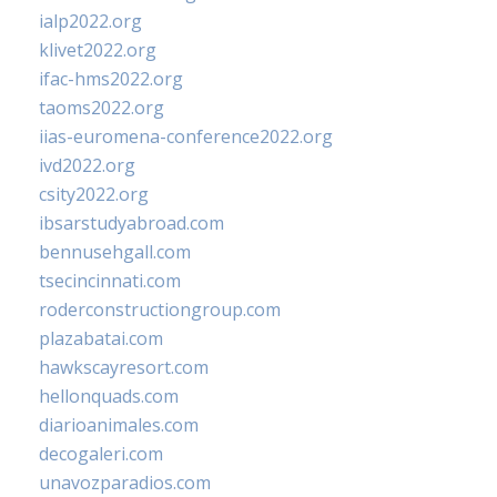
ialp2022.org
klivet2022.org
ifac-hms2022.org
taoms2022.org
iias-euromena-conference2022.org
ivd2022.org
csity2022.org
ibsarstudyabroad.com
bennusehgall.com
tsecincinnati.com
roderconstructiongroup.com
plazabatai.com
hawkscayresort.com
hellonquads.com
diarioanimales.com
decogaleri.com
unavozparadios.com