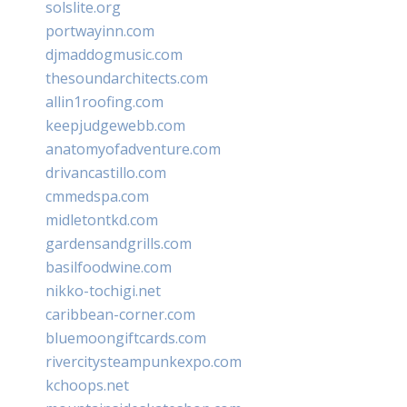
solslite.org
portwayinn.com
djmaddogmusic.com
thesoundarchitects.com
allin1roofing.com
keepjudgewebb.com
anatomyofadventure.com
drivancastillo.com
cmmedspa.com
midletontkd.com
gardensandgrills.com
basilfoodwine.com
nikko-tochigi.net
caribbean-corner.com
bluemoongiftcards.com
rivercitysteampunkexpo.com
kchoops.net