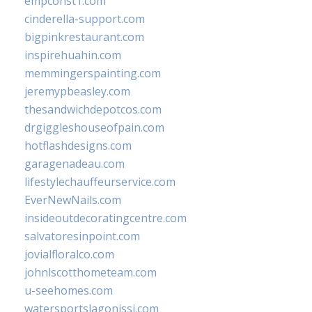
empconst1.com
cinderella-support.com
bigpinkrestaurant.com
inspirehuahin.com
memmingerspainting.com
jeremypbeasley.com
thesandwichdepotcos.com
drgiggleshouseofpain.com
hotflashdesigns.com
garagenadeau.com
lifestylechauffeurservice.com
EverNewNails.com
insideoutdecoratingcentre.com
salvatoresinpoint.com
jovialfloralco.com
johnlscotthometeam.com
u-seehomes.com
watersportslagonissi.com