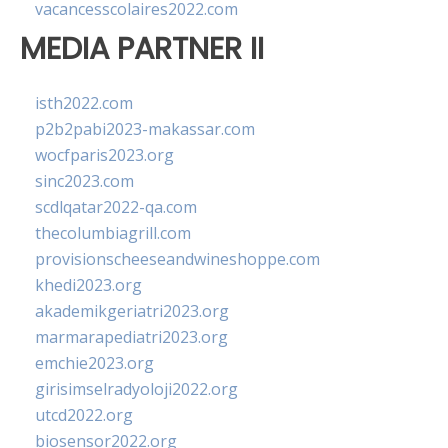
vacancesscolaires2022.com
MEDIA PARTNER II
isth2022.com
p2b2pabi2023-makassar.com
wocfparis2023.org
sinc2023.com
scdlqatar2022-qa.com
thecolumbiagrill.com
provisionscheeseandwineshoppe.com
khedi2023.org
akademikgeriatri2023.org
marmarapediatri2023.org
emchie2023.org
girisimselradyoloji2022.org
utcd2022.org
biosensor2022.org