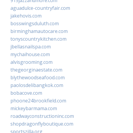
915jazzandmore.com
aguadulce-countryfair.com
jakehovis.com
bosswingsduluth.com
birminghamautocare.com
tonyscountrykitchen.com
jbellasnailspa.com
mychaihouse.com
alvisgrooming.com
thegeorginaestate.com
blythewoodseafood.com
paolosdelibangkok.com
bobacove.com
phoone24brookfield.com
mickeybarmama.com
roadwayconstructioninc.com
shopdragonflyboutique.com
sportszilla.org