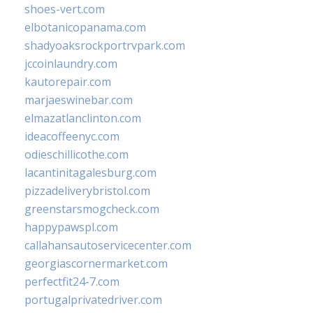
shoes-vert.com
elbotanicopanama.com
shadyoaksrockportrvpark.com
jccoinlaundry.com
kautorepair.com
marjaeswinebar.com
elmazatlanclinton.com
ideacoffeenyc.com
odieschillicothe.com
lacantinitagalesburg.com
pizzadeliverybristol.com
greenstarsmogcheck.com
happypawspl.com
callahansautoservicecenter.com
georgiascornermarket.com
perfectfit24-7.com
portugalprivatedriver.com