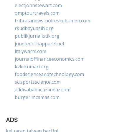
electjohnstewart.com
omptourtravels.com
tribratanews-polreskebumen.com
rsudbayuasih.org
publikjurnalistik.org
juneteenthapparel.net
italywarm.com
journaloffinanceeconomics.com
kvk-kumari.org
foodscienceandtechnology.com
scisportsscience.com
addisababacuisineaz.com
burgerimcamas.com
ADS
keluaran taiwan hari ini