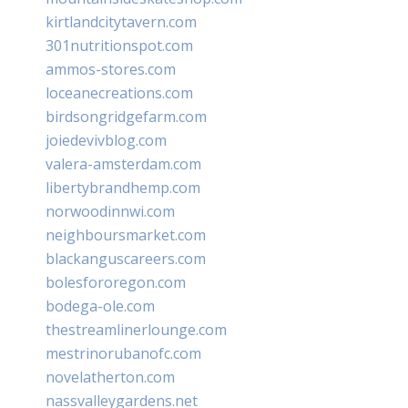
kirtlandcitytavern.com
301nutritionspot.com
ammos-stores.com
loceanecreations.com
birdsongridgefarm.com
joiedevivblog.com
valera-amsterdam.com
libertybrandhemp.com
norwoodinnwi.com
neighboursmarket.com
blackanguscareers.com
bolesfororegon.com
bodega-ole.com
thestreamlinerlounge.com
mestrinorubanofc.com
novelatherton.com
nassvalleygardens.net