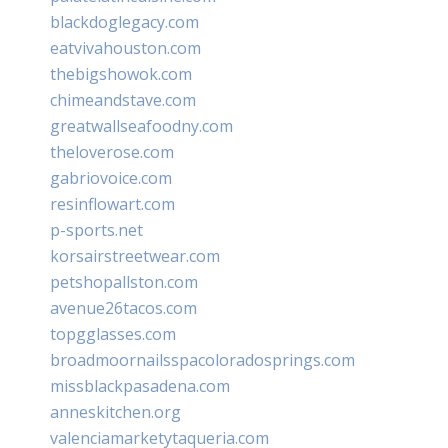
blackdoglegacy.com
eatvivahouston.com
thebigshowok.com
chimeandstave.com
greatwallseafoodny.com
theloverose.com
gabriovoice.com
resinflowart.com
p-sports.net
korsairstreetwear.com
petshopallston.com
avenue26tacos.com
topgglasses.com
broadmoornailsspacoloradosprings.com
missblackpasadena.com
anneskitchen.org
valenciamarketytaqueria.com