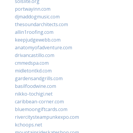
solslite.org
portwayinn.com
djmaddogmusic.com
thesoundarchitects.com
allin1roofing.com
keepjudgewebb.com
anatomyofadventure.com
drivancastillo.com
cmmedspa.com
midletontkd.com
gardensandgrills.com
basilfoodwine.com
nikko-tochigi.net
caribbean-corner.com
bluemoongiftcards.com
rivercitysteampunkexpo.com
kchoops.net
mountainsideskateshop.com