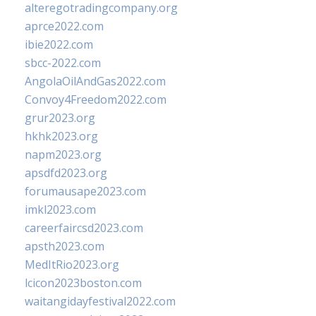
alteregotradingcompany.org
aprce2022.com
ibie2022.com
sbcc-2022.com
AngolaOilAndGas2022.com
Convoy4Freedom2022.com
grur2023.org
hkhk2023.org
napm2023.org
apsdfd2023.org
forumausape2023.com
imkl2023.com
careerfaircsd2023.com
apsth2023.com
MedItRio2023.org
lcicon2023boston.com
waitangidayfestival2022.com