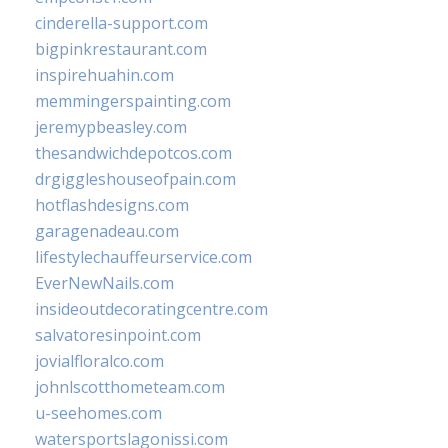
cinderella-support.com
bigpinkrestaurant.com
inspirehuahin.com
memmingerspainting.com
jeremypbeasley.com
thesandwichdepotcos.com
drgiggleshouseofpain.com
hotflashdesigns.com
garagenadeau.com
lifestylechauffeurservice.com
EverNewNails.com
insideoutdecoratingcentre.com
salvatoresinpoint.com
jovialfloralco.com
johnlscotthometeam.com
u-seehomes.com
watersportslagonissi.com