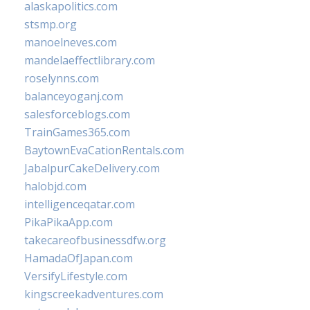
alaskapolitics.com
stsmp.org
manoelneves.com
mandelaeffectlibrary.com
roselynns.com
balanceyoganj.com
salesforceblogs.com
TrainGames365.com
BaytownEvaCationRentals.com
JabalpurCakeDelivery.com
halobjd.com
intelligenceqatar.com
PikaPikaApp.com
takecareofbusinessdfw.org
HamadaOfJapan.com
VersifyLifestyle.com
kingscreekadventures.com