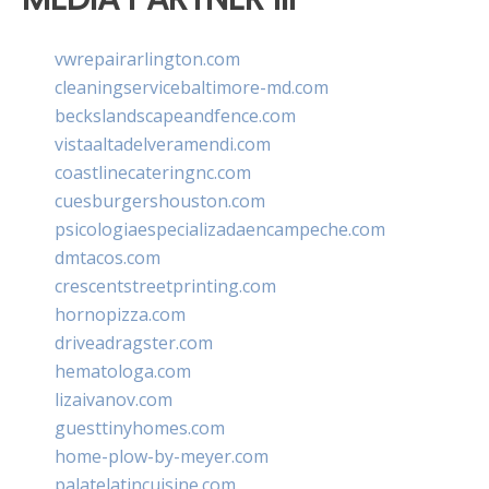
vwrepairarlington.com
cleaningservicebaltimore-md.com
beckslandscapeandfence.com
vistaaltadelveramendi.com
coastlinecateringnc.com
cuesburgershouston.com
psicologiaespecializadaencampeche.com
dmtacos.com
crescentstreetprinting.com
hornopizza.com
driveadragster.com
hematologa.com
lizaivanov.com
guesttinyhomes.com
home-plow-by-meyer.com
palatelatincuisine.com