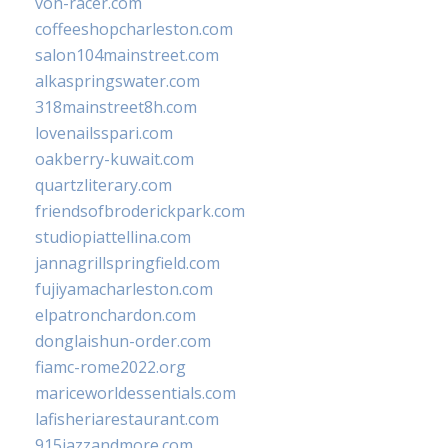
von-racer.com
coffeeshopcharleston.com
salon104mainstreet.com
alkaspringswater.com
318mainstreet8h.com
lovenailsspari.com
oakberry-kuwait.com
quartzliterary.com
friendsofbroderickpark.com
studiopiattellina.com
jannagrillspringfield.com
fujiyamacharleston.com
elpatronchardon.com
donglaishun-order.com
fiamc-rome2022.org
mariceworldessentials.com
lafisheriarestaurant.com
915jazzandmore.com