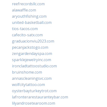
reefrecordsllc.com
alawaffle.com
aryouthfishing.com
united-basketball.com
tios-tacos.com
cafecito-satx.com
graduacionviu2023.com
pecanjackstogo.com
zengardendayspa.com
sparklejewelryinc.com
ironcladtattoostudio.com
bruinshome.com
annascleaningsvc.com
wolfcitytattoo.com
oysterbayturkeytrot.com
lafronterarestauranteybar.com
lilyandrosetearoom.com