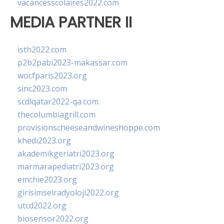
vacancesscolaires2022.com
MEDIA PARTNER II
isth2022.com
p2b2pabi2023-makassar.com
wocfparis2023.org
sinc2023.com
scdlqatar2022-qa.com
thecolumbiagrill.com
provisionscheeseandwineshoppe.com
khedi2023.org
akademikgeriatri2023.org
marmarapediatri2023.org
emchie2023.org
girisimselradyoloji2022.org
utcd2022.org
biosensor2022.org