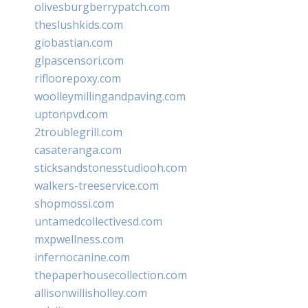
olivesburgberrypatch.com
theslushkids.com
giobastian.com
glpascensori.com
rifloorepoxy.com
woolleymillingandpaving.com
uptonpvd.com
2troublegrill.com
casateranga.com
sticksandstonesstudiooh.com
walkers-treeservice.com
shopmossi.com
untamedcollectivesd.com
mxpwellness.com
infernocanine.com
thepaperhousecollection.com
allisonwillisholley.com