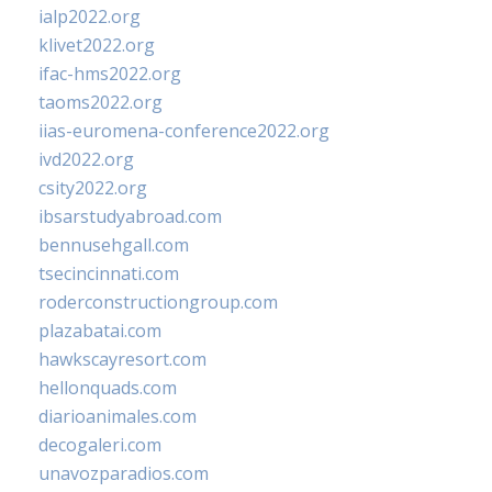
ialp2022.org
klivet2022.org
ifac-hms2022.org
taoms2022.org
iias-euromena-conference2022.org
ivd2022.org
csity2022.org
ibsarstudyabroad.com
bennusehgall.com
tsecincinnati.com
roderconstructiongroup.com
plazabatai.com
hawkscayresort.com
hellonquads.com
diarioanimales.com
decogaleri.com
unavozparadios.com