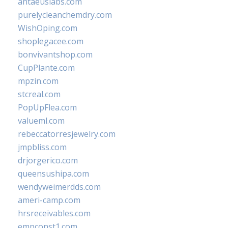
antaeuslabs.com
purelycleanchemdry.com
WishOping.com
shoplegacee.com
bonvivantshop.com
CupPlante.com
mpzin.com
stcreal.com
PopUpFlea.com
valueml.com
rebeccatorresjewelry.com
jmpbliss.com
drjorgerico.com
queensushipa.com
wendyweimerdds.com
ameri-camp.com
hrsreceivables.com
empconst1.com