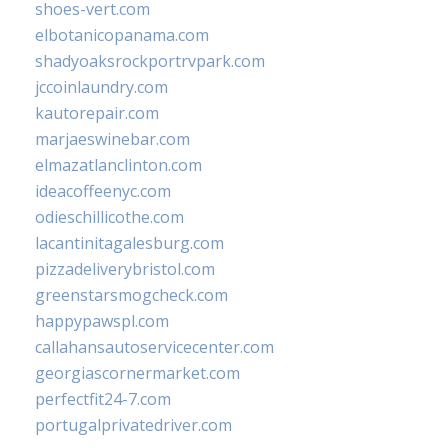
shoes-vert.com
elbotanicopanama.com
shadyoaksrockportrvpark.com
jccoinlaundry.com
kautorepair.com
marjaeswinebar.com
elmazatlanclinton.com
ideacoffeenyc.com
odieschillicothe.com
lacantinitagalesburg.com
pizzadeliverybristol.com
greenstarsmogcheck.com
happypawspl.com
callahansautoservicecenter.com
georgiascornermarket.com
perfectfit24-7.com
portugalprivatedriver.com