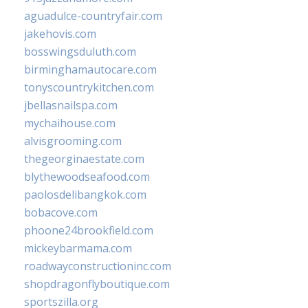
aguadulce-countryfair.com
jakehovis.com
bosswingsduluth.com
birminghamautocare.com
tonyscountrykitchen.com
jbellasnailspa.com
mychaihouse.com
alvisgrooming.com
thegeorginaestate.com
blythewoodseafood.com
paolosdelibangkok.com
bobacove.com
phoone24brookfield.com
mickeybarmama.com
roadwayconstructioninc.com
shopdragonflyboutique.com
sportszilla.org