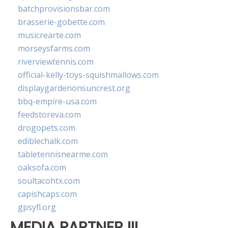
batchprovisionsbar.com
brasserie-gobette.com
musicrearte.com
morseysfarms.com
riverviewtennis.com
official-kelly-toys-squishmallows.com
displaygardenonsuncrest.org
bbq-empire-usa.com
feedstoreva.com
drogopets.com
ediblechalk.com
tabletennisnearme.com
oaksofa.com
soultacohtx.com
capishcaps.com
gpsyfl.org
MEDIA PARTNER III