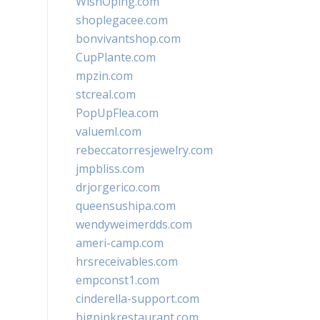
WishOping.com
shoplegacee.com
bonvivantshop.com
CupPlante.com
mpzin.com
stcreal.com
PopUpFlea.com
valueml.com
rebeccatorresjewelry.com
jmpbliss.com
drjorgerico.com
queensushipa.com
wendyweimerdds.com
ameri-camp.com
hrsreceivables.com
empconst1.com
cinderella-support.com
bigpinkrestaurant.com