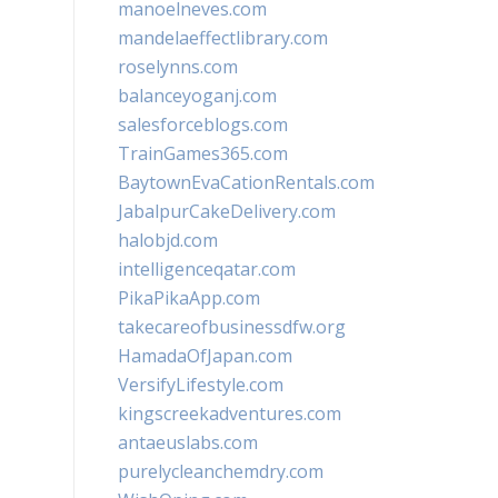
manoelneves.com
mandelaeffectlibrary.com
roselynns.com
balanceyoganj.com
salesforceblogs.com
TrainGames365.com
BaytownEvaCationRentals.com
JabalpurCakeDelivery.com
halobjd.com
intelligenceqatar.com
PikaPikaApp.com
takecareofbusinessdfw.org
HamadaOfJapan.com
VersifyLifestyle.com
kingscreekadventures.com
antaeuslabs.com
purelycleanchemdry.com