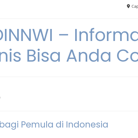
Cap
NNWI – Informas
snis Bisa Anda C
6
bagi Pemula di Indonesia