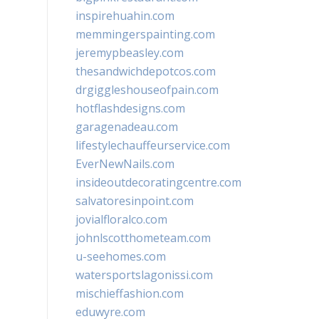
inspirehuahin.com
memmingerspainting.com
jeremypbeasley.com
thesandwichdepotcos.com
drgiggleshouseofpain.com
hotflashdesigns.com
garagenadeau.com
lifestylechauffeurservice.com
EverNewNails.com
insideoutdecoratingcentre.com
salvatoresinpoint.com
jovialfloralco.com
johnlscotthometeam.com
u-seehomes.com
watersportslagonissi.com
mischieffashion.com
eduwyre.com