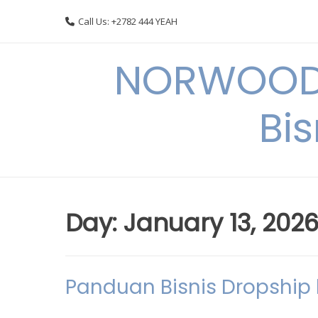
Skip
Call Us: +2782 444 YEAH
to
content
NORWOODI
Bi
Day:
January 13, 202
Panduan Bisnis Dropship 