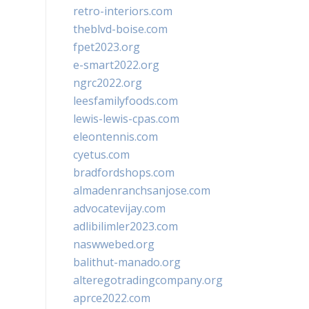
retro-interiors.com
theblvd-boise.com
fpet2023.org
e-smart2022.org
ngrc2022.org
leesfamilyfoods.com
lewis-lewis-cpas.com
eleontennis.com
cyetus.com
bradfordshops.com
almadenranchsanjose.com
advocatevijay.com
adlibilimler2023.com
naswwebed.org
balithut-manado.org
alteregotradingcompany.org
aprce2022.com