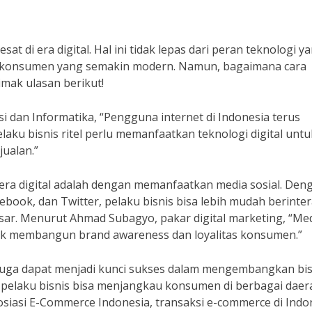
at di era digital. Hal ini tidak lepas dari peran teknologi y
u konsumen yang semakin modern. Namun, bagaimana cara
Simak ulasan berikut!
 dan Informatika, “Pengguna internet di Indonesia terus
laku bisnis ritel perlu memanfaatkan teknologi digital untu
ualan.”
 era digital adalah dengan memanfaatkan media sosial. Den
book, dan Twitter, pelaku bisnis bisa lebih mudah berinter
r. Menurut Ahmad Subagyo, pakar digital marketing, “Me
tuk membangun brand awareness dan loyalitas konsumen.”
 juga dapat menjadi kunci sukses dalam mengembangkan bis
ine, pelaku bisnis bisa menjangkau konsumen di berbagai daer
osiasi E-Commerce Indonesia, transaksi e-commerce di Indo