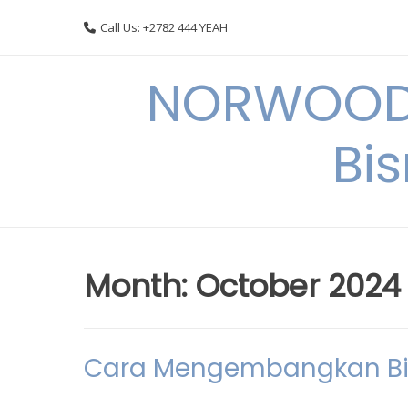
Skip
Call Us: +2782 444 YEAH
to
content
NORWOODI
Bi
Month:
October 2024
Cara Mengembangkan Bisnis