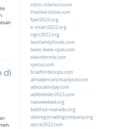
retro-interiors.com
hli
theblvd-boise.com
n
fpet2023.org
sesan
e-smart2022.org
ngrc2022.org
leesfamilyfoods.com
lewis-lewis-cpas.com
eleontennis.com
cyetus.com
 di
bradfordshops.com
almadenranchsanjose.com
advocatevijay.com
adlibilimler2023.com
naswwebed.org
balithut-manado.org
alteregotradingcompany.org
ran
aprce2022.com
emeh.