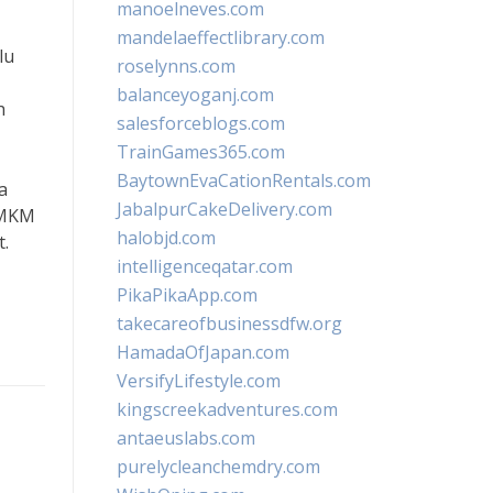
manoelneves.com
mandelaeffectlibrary.com
lu
roselynns.com
balanceyoganj.com
h
salesforceblogs.com
TrainGames365.com
BaytownEvaCationRentals.com
a
JabalpurCakeDelivery.com
 UMKM
halobjd.com
.
intelligenceqatar.com
PikaPikaApp.com
takecareofbusinessdfw.org
HamadaOfJapan.com
VersifyLifestyle.com
kingscreekadventures.com
antaeuslabs.com
purelycleanchemdry.com