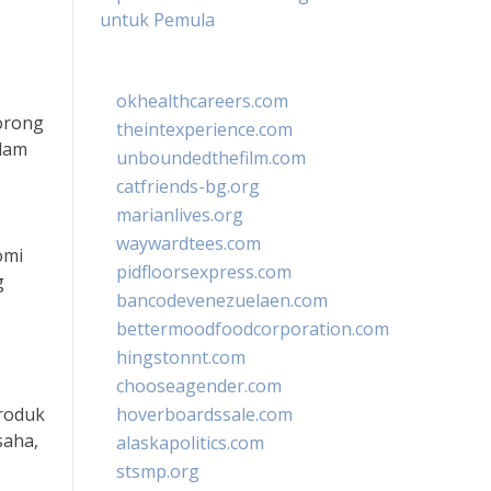
untuk Pemula
okhealthcareers.com
orong
theintexperience.com
alam
unboundedthefilm.com
catfriends-bg.org
marianlives.org
waywardtees.com
omi
pidfloorsexpress.com
g
bancodevenezuelaen.com
bettermoodfoodcorporation.com
hingstonnt.com
chooseagender.com
roduk
hoverboardssale.com
saha,
alaskapolitics.com
stsmp.org