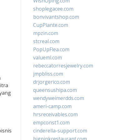
WishOping.com
shoplegacee.com
bonvivantshop.com
CupPlante.com
mpzin.com
stcreal.com
PopUpFlea.com
valueml.com
rebeccatorresjewelry.com
jmpbliss.com
n
drjorgerico.com
itra
queensushipa.com
 yang
wendyweimerdds.com
ameri-camp.com
hrsreceivables.com
empconst1.com
isnis
cinderella-support.com
bigpinkrestaurant.com