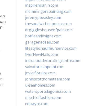
inspirehuahin.com
memmingerspainting.com
gan
jeremypbeasley.com
akan
thesandwichdepotcos.com
an
drgiggleshouseofpain.com
hotflashdesigns.com
garagenadeau.com
lifestylechauffeurservice.com
n
EverNewNails.com
insideoutdecoratingcentre.com
salvatoresinpoint.com
jovialfloralco.com
a
an
johnlscotthometeam.com
an
u-seehomes.com
watersportslagonissi.com
mischieffashion.com
eduwyre.com