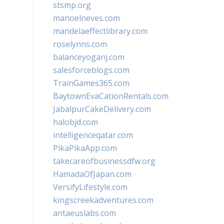
stsmp.org
manoelneves.com
mandelaeffectlibrary.com
roselynns.com
balanceyoganj.com
salesforceblogs.com
TrainGames365.com
BaytownEvaCationRentals.com
JabalpurCakeDelivery.com
halobjd.com
intelligenceqatar.com
PikaPikaApp.com
takecareofbusinessdfw.org
HamadaOfJapan.com
VersifyLifestyle.com
kingscreekadventures.com
antaeuslabs.com