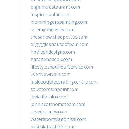
bigpinkrestaurant.com
inspirehuahin.com
memmingerspainting.com
jeremypbeasley.com
thesandwichdepotcos.com
drgiggleshouseofpain.com
hotflashdesigns.com
garagenadeau.com
lifestylechauffeurservice.com
EverNewNails.com
insideoutdecoratingcentre.com
salvatoresinpoint.com
jovialfloralco.com
johnlscotthometeam.com
u-seehomes.com
watersportslagonissi.com
mischieffashion.com