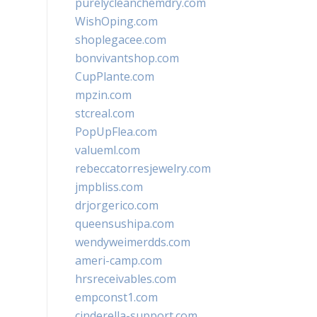
purelycleanchemdry.com
WishOping.com
shoplegacee.com
bonvivantshop.com
CupPlante.com
mpzin.com
stcreal.com
PopUpFlea.com
valueml.com
rebeccatorresjewelry.com
jmpbliss.com
drjorgerico.com
queensushipa.com
wendyweimerdds.com
ameri-camp.com
hrsreceivables.com
empconst1.com
cinderella-support.com