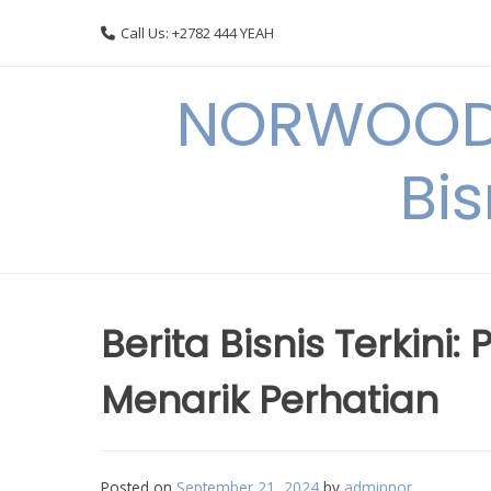
Skip
Call Us: +2782 444 YEAH
to
content
NORWOODI
Bi
Berita Bisnis Terkin
Menarik Perhatian
Posted on
September 21, 2024
by
adminnor