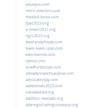
eduwyre.com
retro-interiors.com
theblvd-boise.com
fpet2023.org
e-smart2022.org
ngrc2022.org
leesfamilyfoods.com
lewis-lewis-cpas.com
eleontennis.com
cyetus.com
bradfordshops.com
almadenranchsanjose.com
advocatevijay.com
adlibilimler2023.com
naswwebed.org
balithut-manado.org
alteregotradingcompany.org