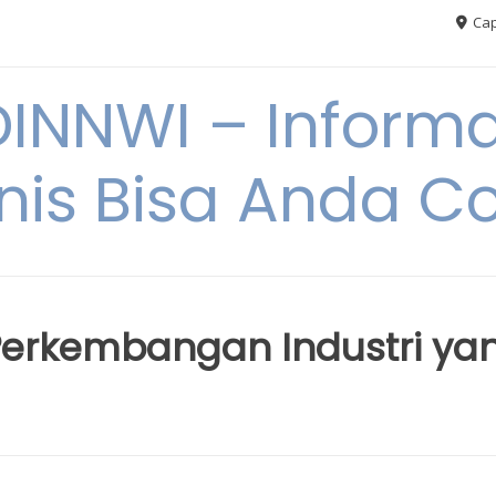
Cap
NNWI – Informas
snis Bisa Anda C
i: Perkembangan Industri ya