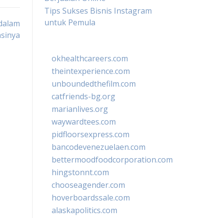
Tips Sukses Bisnis Instagram
untuk Pemula
 dalam
asinya
okhealthcareers.com
theintexperience.com
unboundedthefilm.com
catfriends-bg.org
marianlives.org
waywardtees.com
pidfloorsexpress.com
bancodevenezuelaen.com
bettermoodfoodcorporation.com
hingstonnt.com
chooseagender.com
hoverboardssale.com
alaskapolitics.com