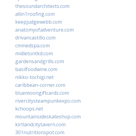
thesoundarchitects.com
allin1roofing.com
keepjudgewebb.com
anatomyofadventure.com
drivancastillo.com
cmmedspa.com
midletontkd.com
gardensandgrills.com
basilfoodwine.com
nikko-tochigi.net
caribbean-corner.com
bluemoongiftcards.com
rivercitysteampunkexpo.com
kchoops.net
mountainsideskateshop.com
kirtlandcitytavern.com
301nutritionspot.com