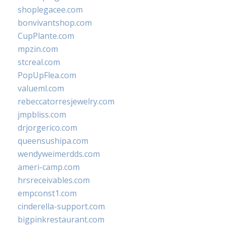
shoplegacee.com
bonvivantshop.com
CupPlante.com
mpzin.com
stcreal.com
PopUpFlea.com
valueml.com
rebeccatorresjewelry.com
jmpbliss.com
drjorgerico.com
queensushipa.com
wendyweimerdds.com
ameri-camp.com
hrsreceivables.com
empconst1.com
cinderella-support.com
bigpinkrestaurant.com