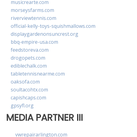
musicrearte.com
morseysfarms.com
riverviewtennis.com
official-kelly-toys-squishmallows.com
displaygardenonsuncrest.org
bbq-empire-usa.com
feedstoreva.com
drogopets.com
ediblechalk.com
tabletennisnearme.com
oaksofa.com
soultacohtx.com
capishcaps.com
gpsyfl.org
MEDIA PARTNER III
vwrepairarlington.com