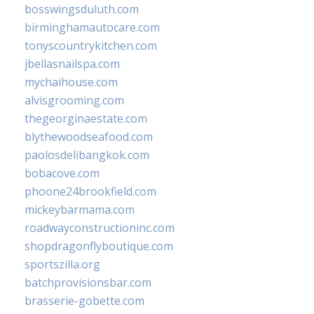
bosswingsduluth.com
birminghamautocare.com
tonyscountrykitchen.com
jbellasnailspa.com
mychaihouse.com
alvisgrooming.com
thegeorginaestate.com
blythewoodseafood.com
paolosdelibangkok.com
bobacove.com
phoone24brookfield.com
mickeybarmama.com
roadwayconstructioninc.com
shopdragonflyboutique.com
sportszilla.org
batchprovisionsbar.com
brasserie-gobette.com