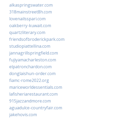
alkaspringswater.com
318mainstreet8h.com
lovenailsspari.com
oakberry-kuwait.com
quartzliterary.com
friendsofbroderickpark.com
studiopiattellina.com
jannagrillspringfield.com
fujiyamacharleston.com
elpatronchardon.com
donglaishun-order.com
fiamc-rome2022.org
mariceworldessentials.com
lafisheriarestaurant.com
915jazzandmore.com
aguadulce-countryfair.com
jakehovis.com