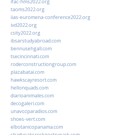
ifac-hms2022.org
taoms2022.org
iias-euromena-conference2022.org
ivd2022.org
csity2022.org
ibsarstudyabroad.com
bennusehgall.com
tsecincinnati.com
roderconstructiongroup.com
plazabatai.com
hawkscayresort.com
hellonquads.com
diarioanimales.com
decogaleri.com
unavozparadios.com
shoes-vert.com
elbotanicopanama.com
shadyoaksrockportrvpark.com