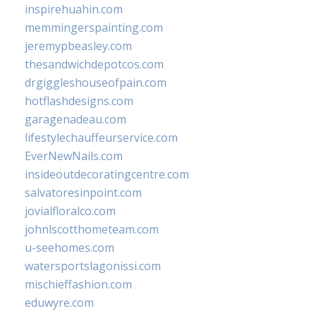
inspirehuahin.com
memmingerspainting.com
jeremypbeasley.com
thesandwichdepotcos.com
drgiggleshouseofpain.com
hotflashdesigns.com
garagenadeau.com
lifestylechauffeurservice.com
EverNewNails.com
insideoutdecoratingcentre.com
salvatoresinpoint.com
jovialfloralco.com
johnlscotthometeam.com
u-seehomes.com
watersportslagonissi.com
mischieffashion.com
eduwyre.com