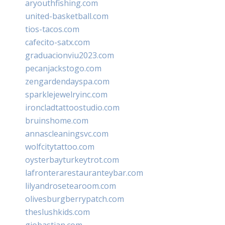
aryouthfishing.com
united-basketball.com
tios-tacos.com
cafecito-satx.com
graduacionviu2023.com
pecanjackstogo.com
zengardendayspa.com
sparklejewelryinc.com
ironcladtattoostudio.com
bruinshome.com
annascleaningsvc.com
wolfcitytattoo.com
oysterbayturkeytrot.com
lafronterarestauranteybar.com
lilyandrosetearoom.com
olivesburgberrypatch.com
theslushkids.com
giobastian.com