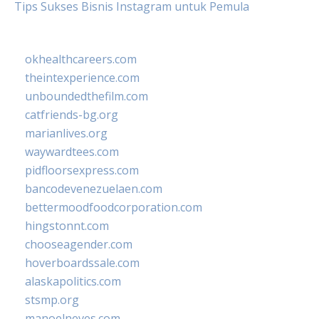
Tips Sukses Bisnis Instagram untuk Pemula
okhealthcareers.com
theintexperience.com
unboundedthefilm.com
catfriends-bg.org
marianlives.org
waywardtees.com
pidfloorsexpress.com
bancodevenezuelaen.com
bettermoodfoodcorporation.com
hingstonnt.com
chooseagender.com
hoverboardssale.com
alaskapolitics.com
stsmp.org
manoelneves.com