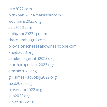
isth2022.com
p2b2pabi2023-makassar.com
wocfparis2023.org
sinc2023.com
scdlqatar2022-qa.com
thecolumbiagrill.com
provisionscheeseandwineshoppe.com
khedi2023.org
akademikgeriatri2023.org
marmarapediatri2023.org
emchie2023.org
girisimselradyoloji2022.org
utcd2022.org
biosensor2022.org
ialp2022.org
klivet2022.org