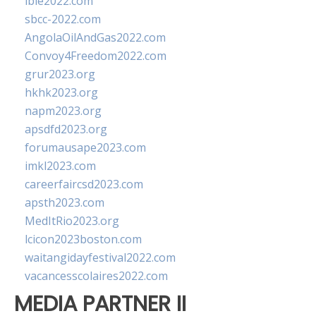
ibie2022.com
sbcc-2022.com
AngolaOilAndGas2022.com
Convoy4Freedom2022.com
grur2023.org
hkhk2023.org
napm2023.org
apsdfd2023.org
forumausape2023.com
imkl2023.com
careerfaircsd2023.com
apsth2023.com
MedItRio2023.org
lcicon2023boston.com
waitangidayfestival2022.com
vacancesscolaires2022.com
MEDIA PARTNER II