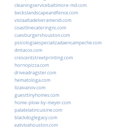
cleaningservicebaltimore-md.com
beckslandscapeandfence.com
vistaaltadelveramendi.com
coastlinecateringnc.com
cuesburgershouston.com
psicologiaespecializadaencampeche.com
dmtacos.com
crescentstreetprinting.com
hornopizza.com
driveadragster.com
hematologa.com
lizaivanov.com
guesttinyhomes.com
home-plow-by-meyer.com
palatelatincuisine.com
blackdoglegacy.com
eatvivahouston.com