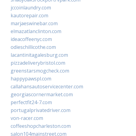
jccoinlaundry.com
kautorepair.com
marjaeswinebar.com
elmazatlanclinton.com
ideacoffeenyc.com
odieschillicothe.com
lacantinitagalesburg.com
pizzadeliverybristol.com
greenstarsmogcheck.com
happypawspl.com
callahansautoservicecenter.com
georgiascornermarket.com
perfectfit24-7.com
portugalprivatedriver.com
von-racer.com
coffeeshopcharleston.com
salon104mainstreet.com