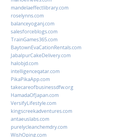
mandelaeffectlibrary.com
roselynns.com
balanceyoganj.com
salesforceblogs.com
TrainGames365.com
BaytownEvaCationRentals.com
JabalpurCakeDelivery.com
halobjd.com
intelligenceqatar.com
PikaPikaApp.com
takecareofbusinessdfw.org
HamadaOfJapan.com
VersifyLifestyle.com
kingscreekadventures.com
antaeuslabs.com
purelycleanchemdry.com
WishOping.com