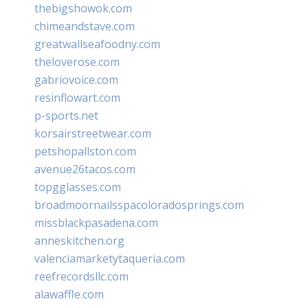
thebigshowok.com
chimeandstave.com
greatwallseafoodny.com
theloverose.com
gabriovoice.com
resinflowart.com
p-sports.net
korsairstreetwear.com
petshopallston.com
avenue26tacos.com
topgglasses.com
broadmoornailsspacoloradosprings.com
missblackpasadena.com
anneskitchen.org
valenciamarketytaqueria.com
reefrecordsllc.com
alawaffle.com