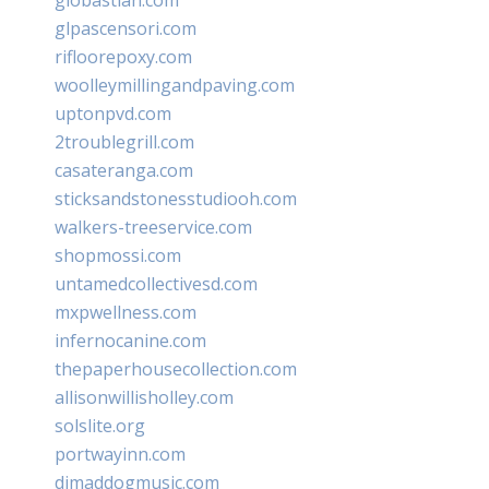
glpascensori.com
rifloorepoxy.com
woolleymillingandpaving.com
uptonpvd.com
2troublegrill.com
casateranga.com
sticksandstonesstudiooh.com
walkers-treeservice.com
shopmossi.com
untamedcollectivesd.com
mxpwellness.com
infernocanine.com
thepaperhousecollection.com
allisonwillisholley.com
solslite.org
portwayinn.com
djmaddogmusic.com